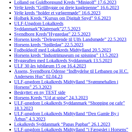
Lolland og Guldborgsund Kreds “Minigolf” 17.6.2023
Vejle kreds “Grillhygge og dreje kuglepenne” 16.6.2023
Vejle kreds “holder et vælgermøde” 16.6.2023
Holbæk Kreds “Kursus om Digitalt Snyd” 9.6.2023
ULF-Ungdom Lokalkreds
Syddanmark”Klatrepark”27.5.2023
Svendborg Kreds”Hyggedag” 22.5.2023
Horsens kreds “Delegerende til Ulfs Landsmøde” 22.5.2023
Horsens kreds “Spilledag” 22.5.2023
Fodboldgolf med Lokalkreds Midtjylland 20.5.2023
Horsens kreds “Industrimuseum og spisning” 13.5.2023
Hyggeaften med Lokalkreds Syddanmark 13.5.2023
ULF 30 års jubilæum 15 og 16.4.2023
Assens, Svendborg,Odense “Indbydelse til Letbanen og H.C.
Andersens Hus” 02.04.23
ULF-ungdom Lokalkreds Midtjylland “Svømmehallen i
Horsens” 25.3.2023
Beskyttet: en ny TEST side
Horsens Kreds “Ud at spise” 24.3.2023
ULF-ungdom Lokalkreds Syddanmark “Shopping og cafe”
18.3.2023
ULF-ungdom Lokalkreds Midtjylland “Den Gamle By i
Århus” 4.3.2023
Lokalkreds Syddanmark “Papas Papbar” 26.1.2023
ULF-ungdom Lokalkreds Midtjylland “i Fængslet i Horsens”