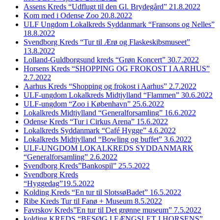
Assens Kreds “Udflugt til den Gl. Brydegård” 21.8.2022
Kom med i Odense Zoo 20.8.2022
ULF Ungdom Lokalkreds Syddanmark “Fransons og Nelles”
18.8.2022
Svendborg Kreds “Tur til Ærø og Flaskeskibsmuseet”
13.8.2022
Lolland-Guldborgsund kreds “Grøn Koncert” 30.7.2022
Horsens Kreds “SHOPPING OG FROKOST I AARHUS”
2.7.2022
Aarhus Kreds “Shopping og frokost i Aarhus” 2.7.2022
ULF-ungdom Lokalkreds Midtjylland “Flammen” 30.6.2022
ULF-ungdom “Zoo i København” 25.6.2022
Lokalkreds Midtjylland “Generalforsamling” 16.6.2022
Odense Kreds “Tur i Cirkus Arena” 15.6.2022
Lokalkreds Syddanmark “Café Hygge” 4.6.2022
Lokalkreds Midtjylland “Bowling og buffet” 3.6.2022
ULF-UNGDOM LOKALKREDS SYDDANMARK
“Generalforsamling” 2.6.2022
Svendborg Kreds”Bankospil” 25.5.2022
Svendborg Kreds
“Hyggedag”19.5.2022
Kolding Kreds “En tur til SlotssøBadet” 16.5.2022
Ribe Kreds Tur til Fanø + Museum 8.5.2022
Favrskov Kreds”En tur til Det grønne museum” 7.5.2022
kolding KREDS “BESØG I FÆNGSLET I HORSENS”