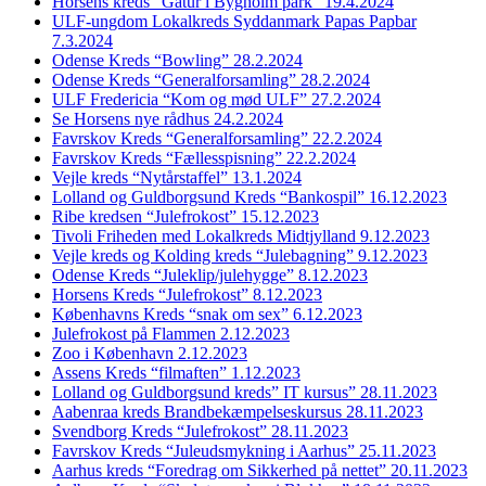
Horsens kreds “Gåtur i Bygholm park” 19.4.2024
ULF-ungdom Lokalkreds Syddanmark Papas Papbar
7.3.2024
Odense Kreds “Bowling” 28.2.2024
Odense Kreds “Generalforsamling” 28.2.2024
ULF Fredericia “Kom og mød ULF” 27.2.2024
Se Horsens nye rådhus 24.2.2024
Favrskov Kreds “Generalforsamling” 22.2.2024
Favrskov Kreds “Fællesspisning” 22.2.2024
Vejle kreds “Nytårstaffel” 13.1.2024
Lolland og Guldborgsund Kreds “Bankospil” 16.12.2023
Ribe kredsen “Julefrokost” 15.12.2023
Tivoli Friheden med Lokalkreds Midtjylland 9.12.2023
Vejle kreds og Kolding kreds “Julebagning” 9.12.2023
Odense Kreds “Juleklip/julehygge” 8.12.2023
Horsens Kreds “Julefrokost” 8.12.2023
Københavns Kreds “snak om sex” 6.12.2023
Julefrokost på Flammen 2.12.2023
Zoo i København 2.12.2023
Assens Kreds “filmaften” 1.12.2023
Lolland og Guldborgsund kreds” IT kursus” 28.11.2023
Aabenraa kreds Brandbekæmpelseskursus 28.11.2023
Svendborg Kreds “Julefrokost” 28.11.2023
Favrskov Kreds “Juleudsmykning i Aarhus” 25.11.2023
Aarhus kreds “Foredrag om Sikkerhed på nettet” 20.11.2023