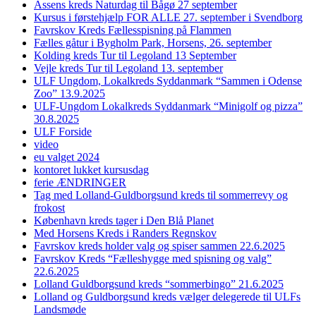
Assens kreds Naturdag til Bågø 27 september
Kursus i førstehjælp FOR ALLE 27. september i Svendborg
Favrskov Kreds Fællesspisning på Flammen
Fælles gåtur i Bygholm Park, Horsens, 26. september
Kolding kreds Tur til Legoland 13 September
Vejle kreds Tur til Legoland 13. september
ULF Ungdom, Lokalkreds Syddanmark “Sammen i Odense
Zoo” 13.9.2025
ULF-Ungdom Lokalkreds Syddanmark “Minigolf og pizza”
30.8.2025
ULF Forside
video
eu valget 2024
kontoret lukket kursusdag
ferie ÆNDRINGER
Tag med Lolland-Guldborgsund kreds til sommerrevy og
frokost
København kreds tager i Den Blå Planet
Med Horsens Kreds i Randers Regnskov
Favrskov kreds holder valg og spiser sammen 22.6.2025
Favrskov Kreds “Fælleshygge med spisning og valg”
22.6.2025
Lolland Guldborgsund kreds “sommerbingo” 21.6.2025
Lolland og Guldborgsund kreds vælger delegerede til ULFs
Landsmøde