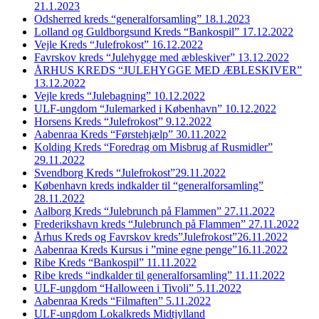
21.1.2023
Odsherred kreds “generalforsamling” 18.1.2023
Lolland og Guldborgsund Kreds “Bankospil” 17.12.2022
Vejle Kreds “Julefrokost” 16.12.2022
Favrskov kreds “Julehygge med æbleskiver” 13.12.2022
ÅRHUS KREDS “JULEHYGGE MED ÆBLESKIVER”
13.12.2022
Vejle kreds “Julebagning” 10.12.2022
ULF-ungdom “Julemarked i København” 10.12.2022
Horsens Kreds “Julefrokost” 9.12.2022
Aabenraa Kreds “Førstehjælp” 30.11.2022
Kolding Kreds “Foredrag om Misbrug af Rusmidler”
29.11.2022
Svendborg Kreds “Julefrokost”29.11.2022
København kreds indkalder til “generalforsamling”
28.11.2022
Aalborg Kreds “Julebrunch på Flammen” 27.11.2022
Frederikshavn kreds “Julebrunch på Flammen” 27.11.2022
Århus Kreds og Favrskov kreds”Julefrokost”26.11.2022
Aabenraa Kreds Kursus i ”mine egne penge”16.11.2022
Ribe Kreds “Bankospil” 11.11.2022
Ribe kreds “indkalder til generalforsamling” 11.11.2022
ULF-ungdom “Halloween i Tivoli” 5.11.2022
Aabenraa Kreds “Filmaften” 5.11.2022
ULF-ungdom Lokalkreds Midtjylland