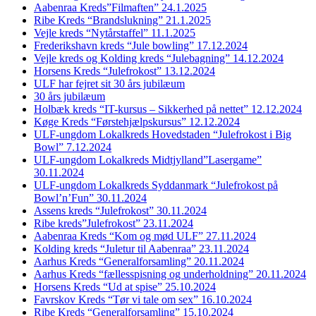
Aabenraa Kreds”Filmaften” 24.1.2025
Ribe Kreds “Brandslukning” 21.1.2025
Vejle kreds “Nytårstaffel” 11.1.2025
Frederikshavn kreds “Jule bowling” 17.12.2024
Vejle kreds og Kolding kreds “Julebagning” 14.12.2024
Horsens Kreds “Julefrokost” 13.12.2024
ULF har fejret sit 30 års jubilæum
30 års jubilæum
Holbæk kreds “IT-kursus – Sikkerhed på nettet” 12.12.2024
Køge Kreds “Førstehjælpskursus” 12.12.2024
ULF-ungdom Lokalkreds Hovedstaden “Julefrokost i Big
Bowl” 7.12.2024
ULF-ungdom Lokalkreds Midtjylland”Lasergame”
30.11.2024
ULF-ungdom Lokalkreds Syddanmark “Julefrokost på
Bowl’n’Fun” 30.11.2024
Assens kreds “Julefrokost” 30.11.2024
Ribe kreds”Julefrokost” 23.11.2024
Aabenraa Kreds “Kom og mød ULF” 27.11.2024
Kolding kreds “Juletur til Aabenraa” 23.11.2024
Aarhus Kreds “Generalforsamling” 20.11.2024
Aarhus Kreds “fællesspisning og underholdning” 20.11.2024
Horsens Kreds “Ud at spise” 25.10.2024
Favrskov Kreds “Tør vi tale om sex” 16.10.2024
Ribe Kreds “Generalforsamling” 15.10.2024