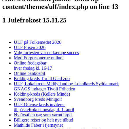
content/themes/ulf/index.php
on line
13
1 Julefrokost 15.11.25
ULF på Folkemødet 2026
ULF Prisen 2026
Valg forfesten var en kæmpe succes
Mød Forpersonerne online!
Online fredagsbar
hver fredag kl. 16-17
Online bankospil
Kolding kreds Tur til Glad zoo
ULF, Lokalkreds Midtjylland og Lokalkreds Syddanmark
GNAGS indtager Tivoli Friheden
Kolding-kreds (Kellers Minde)
Svendborg-kreds Minigolf
ULF Odense kreds inviterer
til påskefrokost onsdag d. 1. april
Nytårsaften røg som varmt brød
Billigere rejser og helt nye tilbud
Mathilde Faber i fjernsynet