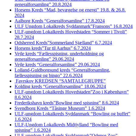
generalforsamling” 20.8.2024
Horsens Kreds “Mad, bevægelse og energi” 19.8. & 26.8.
2024
Aalborg Kreds “Generalforsamling” 17.8.2024
ULF Ungdom Lokalkreds Syddanmark”Fransons” 16.8.2024
ULF-ungdom Lokalkreds Hovedstaden “Sommer i Tivoli”
28.7.2024
Odsherred Kreds”Sommerland Sjælland” 6.7.2024
Horsens kreds”Tur til Aarhus” 6.7.2024
Vejle kreds “Fællesspisning, underholdning og
generalforsamling” 29.06.2024
Vejle kreds “Generalforsamling” 29.06.2024
Lolland-Guldborgsund kreds “Generalforsamling,
fællesspisning og bingo” 22.6.2024
Favrskov KREDSEN “SAMTALEGRUPPE”
Kolding kreds “Generalforsamling” 18.06.2024
ULF-ungdom Lokalkreds Hovedstaden”Zoo i København”
8.6.2024
Frederikshavn kreds”Bowling med spisning” 8.6.2024
Svendborg Kreds “Tåsinge Museum” 1.6.2024
ULF-ungdom Lokalkreds Syddanmark “Bowling og buffet”
1.6.2024
ULF-Ungdom Lokalkreds Midtjylland “Bowling med
spisning” 1.6.2024
ULF-ungdom Lokalkreds Syddanmark”Odense Zoo”