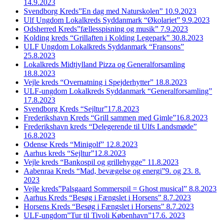
14.9.2023
Svendborg Kreds”En dag med Naturskolen” 10.9.2023
Ulf Ungdom Lokalkreds Syddanmark “Økolariet” 9.9.2023
Odsherred Kreds”fællesspisning og musik” 7.9.2023
Kolding kreds “Grillaften i Kolding Legepark” 30.8.2023
ULF Ungdom Lokalkreds Syddanmark “Fransons”
25.8.2023
Lokalkreds Midtjylland Pizza og Generalforsamling
18.8.2023
Vejle kreds “Overnatning i Spejderhytter” 18.8.2023
ULF-ungdom Lokalkreds Syddanmark “Generalforsamling”
17.8.2023
Svendborg Kreds “Sejltur”17.8.2023
Frederikshavn Kreds “Grill sammen med Gimle”16.8.2023
Frederikshavn kreds “Delegerende til Ulfs Landsmøde”
16.8.2023
Odense Kreds “Minigolf” 12.8.2023
Aarhus kreds “Sejltur”12.8.2023
Vejle kreds “Bankospil og grillehygge” 11.8.2023
Aabenraa Kreds “Mad, bevægelse og energi”9. og 23. 8.
2023
Vejle kreds”Palsgaard Sommerspil = Ghost musical” 8.8.2023
Aarhus Kreds “Besøg i Fængslet i Horsens” 8.7.2023
Horsens Kreds “Besøg i Fængslet i Horsens” 8.7.2023
ULF-ungdom”Tur til Tivoli København”17.6. 2023