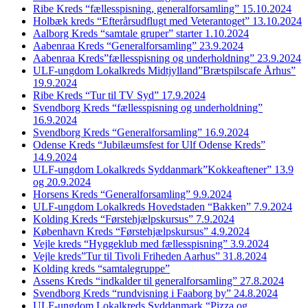
Ribe Kreds “fællesspisning, generalforsamling” 15.10.2024
Holbæk kreds “Efterårsudflugt med Veterantoget” 13.10.2024
Aalborg Kreds “samtale gruper” starter 1.10.2024
Aabenraa Kreds “Generalforsamling” 23.9.2024
Aabenraa Kreds”fællesspisning og underholdning” 23.9.2024
ULF-ungdom Lokalkreds Midtjylland”Brætspilscafe Århus”
19.9.2024
Ribe Kreds “Tur til TV Syd” 17.9.2024
Svendborg Kreds “fællesspisning og underholdning”
16.9.2024
Svendborg Kreds “Generalforsamling” 16.9.2024
Odense Kreds “Jubilæumsfest for Ulf Odense Kreds”
14.9.2024
ULF-ungdom Lokalkreds Syddanmark”Kokkeaftener” 13.9
og 20.9.2024
Horsens Kreds “Generalforsamling” 9.9.2024
ULF-ungdom Lokalkreds Hovedstaden “Bakken” 7.9.2024
Kolding Kreds “Førstehjælpskursus” 7.9.2024
København Kreds “Førstehjælpskursus” 4.9.2024
Vejle kreds “Hyggeklub med fællesspisning” 3.9.2024
Vejle kreds”Tur til Tivoli Friheden Aarhus” 31.8.2024
Kolding kreds “samtalegruppe”
Assens Kreds “indkalder til generalforsamling” 27.8.2024
Svendborg Kreds “rundvisning i Faaborg by” 24.8.2024
ULF-ungdom Lokalkreds Syddanmark “Pizza og