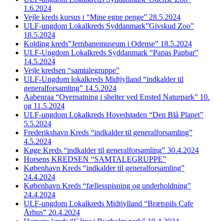
1.6.2024
Vejle kreds kursus i “Mine egne penge” 28.5.2024
ULF-ungdom Lokalkreds Syddanmark”Givskud Zoo”
18.5.2024
Kolding kreds”Jernbanemuseum i Odense” 18.5.2024
ULF-Ungdom Lokalkreds Syddanmark “Papas Papbar”
14.5.2024
Vejle kredsen “samtalegruppe”
ULF-Ungdom lokalkreds Midtjylland “indkalder til
generalforsamling” 14.5.2024
Aabenraa “Overnatning i shelter ved Ensted Naturpark” 10.
og 11.5.2024
ULF-ungdom Lokalkreds Hovedstaden “Den Blå Planet”
5.5.2024
Frederikshavn Kreds “indkalder til generalforsamling”
4.5.2024
Køge Kreds “indkalder til generalforsamling” 30.4.2024
Horsens KREDSEN “SAMTALEGRUPPE”
København Kreds “indkalder til generalforsamling”
24.4.2024
København Kreds “fællesspisning og underholdning”
24.4.2024
ULF-ungdom Lokalkreds Midtjylland “Brætspils Cafe
Århus” 20.4.2024