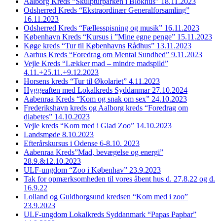
Aalborg Kreds “Skulpturparken i Blokhus” 18.11.2023
Odsherred Kreds “Ekstraordinær Generalforsamling”
16.11.2023
Odsherred Kreds “Fællesspisning og musik” 16.11.2023
København Kreds “Kursus i ”Mine egne penge” 15.11.2023
Køge kreds “Tur til Københavns Rådhus” 13.11.2023
Aarhus Kreds “Foredrag om Mental Sundhed” 9.11.2023
Vejle Kreds “Lækker mad – mindre madspild”
4.11.+25.11.+9.12.2023
Horsens kreds “Tur til Økolariet” 4.11.2023
Hyggeaften med Lokalkreds Syddanmar 27.10.2024
Aabenraa Kreds “Kom og snak om sex” 24.10.2023
Frederikshavn kreds og Aalborg kreds “Foredrag om
diabetes” 14.10.2023
Vejle kreds “Kom med i Glad Zoo” 14.10.2023
Landsmøde 8.10.2023
Efterårskursus i Odense 6-8.10. 2023
Aabenraa Kreds”Mad, bevægelse og energi”
28.9.&12.10.2023
ULF-ungdom “Zoo i Københav” 23.9.2023
Tak for opmærksomheden til vores åbent hus d. 27.8.22 og d.
16.9.22
Lolland og Guldborgsund kredsen “Kom med i zoo”
23.9.2023
ULF-ungdom Lokalkreds Syddanmark “Papas Papbar”