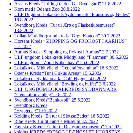
Assens Kreds “Udflugt til den Gl. Brydegård” 21.8.2022
Kom med i Odense Zoo 20.8.2022
ULF Ungdom Lokalkreds Syddanmark “Fransons og Nelles”
18.8.2022
Svendborg Kreds “Tur til Ærø og Flaskeskibsmuseet”
13.8.2022
Lolland-Guldborgsund kreds “Grøn Koncert” 30.7.2022
Horsens Kreds “SHOPPING OG FROKOST I AARHUS”
2.7.2022
Aarhus Kreds “Shopping og frokost i Aarhus” 2.7.2022
ULF-ungdom Lokalkreds Midtjylland “Flammen” 30.6.2022
ULF-ungdom “Zoo i København” 25.6.2022
Lokalkreds Midtjylland “Generalforsamling” 16.6.2022
Odense Kreds “Tur i Cirkus Arena” 15.6.2022
Lokalkreds Syddanmark “Café Hygge” 4.6.2022
Lokalkreds Midtjylland “Bowling og buffet” 3.6.2022
ULF-UNGDOM LOKALKREDS SYDDANMARK
“Generalforsamling” 2.6.2022
Svendborg Kreds”Bankospil” 25.5.2022
Svendborg Kreds
“Hyggedag”19.5.2022
Kolding Kreds “En tur til SlotssøBadet” 16.5.2022
Ribe Kreds Tur til Fanø + Museum 8.5.2022
Favrskov Kreds”En tur til Det grønne museum” 7.5.2022
kolding KREDS “BESØG I FÆNGSLET I HORSENS”