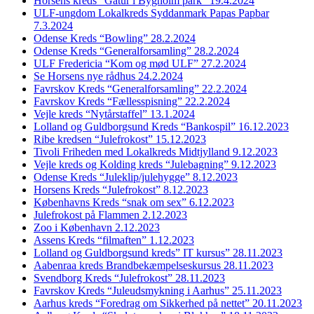
Horsens kreds “Gåtur i Bygholm park” 19.4.2024
ULF-ungdom Lokalkreds Syddanmark Papas Papbar
7.3.2024
Odense Kreds “Bowling” 28.2.2024
Odense Kreds “Generalforsamling” 28.2.2024
ULF Fredericia “Kom og mød ULF” 27.2.2024
Se Horsens nye rådhus 24.2.2024
Favrskov Kreds “Generalforsamling” 22.2.2024
Favrskov Kreds “Fællesspisning” 22.2.2024
Vejle kreds “Nytårstaffel” 13.1.2024
Lolland og Guldborgsund Kreds “Bankospil” 16.12.2023
Ribe kredsen “Julefrokost” 15.12.2023
Tivoli Friheden med Lokalkreds Midtjylland 9.12.2023
Vejle kreds og Kolding kreds “Julebagning” 9.12.2023
Odense Kreds “Juleklip/julehygge” 8.12.2023
Horsens Kreds “Julefrokost” 8.12.2023
Københavns Kreds “snak om sex” 6.12.2023
Julefrokost på Flammen 2.12.2023
Zoo i København 2.12.2023
Assens Kreds “filmaften” 1.12.2023
Lolland og Guldborgsund kreds” IT kursus” 28.11.2023
Aabenraa kreds Brandbekæmpelseskursus 28.11.2023
Svendborg Kreds “Julefrokost” 28.11.2023
Favrskov Kreds “Juleudsmykning i Aarhus” 25.11.2023
Aarhus kreds “Foredrag om Sikkerhed på nettet” 20.11.2023