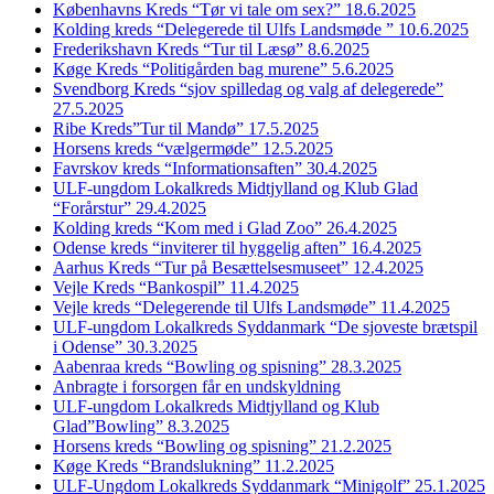
Københavns Kreds “Tør vi tale om sex?” 18.6.2025
Kolding kreds “Delegerede til Ulfs Landsmøde ” 10.6.2025
Frederikshavn Kreds “Tur til Læsø” 8.6.2025
Køge Kreds “Politigården bag murene” 5.6.2025
Svendborg Kreds “sjov spilledag og valg af delegerede”
27.5.2025
Ribe Kreds”Tur til Mandø” 17.5.2025
Horsens kreds “vælgermøde” 12.5.2025
Favrskov kreds “Informationsaften” 30.4.2025
ULF-ungdom Lokalkreds Midtjylland og Klub Glad
“Forårstur” 29.4.2025
Kolding kreds “Kom med i Glad Zoo” 26.4.2025
Odense kreds “inviterer til hyggelig aften” 16.4.2025
Aarhus Kreds “Tur på Besættelsesmuseet” 12.4.2025
Vejle Kreds “Bankospil” 11.4.2025
Vejle kreds “Delegerende til Ulfs Landsmøde” 11.4.2025
ULF-ungdom Lokalkreds Syddanmark “De sjoveste brætspil
i Odense” 30.3.2025
Aabenraa kreds “Bowling og spisning” 28.3.2025
Anbragte i forsorgen får en undskyldning
ULF-ungdom Lokalkreds Midtjylland og Klub
Glad”Bowling” 8.3.2025
Horsens kreds “Bowling og spisning” 21.2.2025
Køge Kreds “Brandslukning” 11.2.2025
ULF-Ungdom Lokalkreds Syddanmark “Minigolf” 25.1.2025