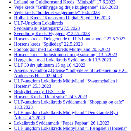
Lolland og Guldborgsund Kreds “Minigolf” 17.6.2023
Vejle kreds “Grillhygge og dreje kuglepenne” 16.6.2023
Vejle kreds “holder et vælgermøde” 16.6.2023
Holbæk Kreds “Kursus om Digitalt Snyd” 9.6.2023
ULF-Ungdom Lokalkreds
Syddanmark”Klatrepark”27.5.2023
Svendborg Kreds”Hyggedag” 22.5.2023
Horsens kreds “Delegerende til Ulfs Landsmøde” 22.5.2023
Horsens kreds “Spilledag” 22.5.2023
Fodboldgolf med Lokalkreds Midtjylland 20.5.2023
Horsens kreds “Industrimuseum og spisning” 13.5.2023
Hyggeaften med Lokalkreds Syddanmark 13.5.2023
ULF 30 års jubilæum 15 og 16.4.2023
Assens, Svendborg,Odense “Indbydelse til Letbanen og H.C.
Andersens Hus” 02.04.23
ULF-ungdom Lokalkreds Midtjylland “Svømmehallen i
Horsens” 25.3.2023
Beskyttet: en ny TEST side
Horsens Kreds “Ud at spise” 24.3.2023
ULF-ungdom Lokalkreds Syddanmark “Shopping og cafe”
18.3.2023
ULF-ungdom Lokalkreds Midtjylland “Den Gamle By i
Århus” 4.3.2023
Lokalkreds Syddanmark “Papas Papbar” 26.1.2023
ULF-ungdom Lokalkreds Midtjylland “i Fængslet i Horsens”