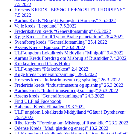
7.5.2022
Horsens KREDS “BESØG I FÆNGSLET I HORSENS”
7.5.2022
Aarhus Kreds “Besøg i Fængslet i Horsens” 7.5.2022
Vejle kreds “Legoland” 7.5.2022
Frederikshavn kreds “Generalforsamling” 6.5.2022
Køge Kreds “Tur til Tycho Brahe planetarium” 26.4.2022
Svendborg kreds “Generalforsamling” 25.4.2022
Assens Kreds “Bankospil” 20.4.2022
ULF-ungdom Lokalkreds Midtjyllan “Minigolf” 9.4.2022
Aarhus Kreds Foredrag om Misbrug af Rusmidler 7.4.2022
Kokkeaften med Claus Holm
ULF-ungdom “Påskefrokost” 2.4.2022
Køge kreds “Generalforsamling” 29.3.2022
Horsens kreds “Industrimuseum og spisning” 26.3.2022
Fredericia kreds “Industrimuseum og spisning” 26.3.2022
Aarhus kreds “Industrimuseum og spisning” 26.3.2022
Assens kreds “Generalforsamlingen” 24.3.2022
Find ULF på Faceboook
Aabenraa Kreds Filmaften 19.3.2022
ULF ungdom Lokalkreds Midtjylland “Gåtur i Dyrehaven”
26.2.2022
Ribe Kreds “Foredrag om Misbrug af Rusmidler” 23.2.2022
Odense Kreds “Mad, glæde og energi” 13.2.2022
ULF-ungdom Lokalkreds Syddanmark “Bowling og buffet”