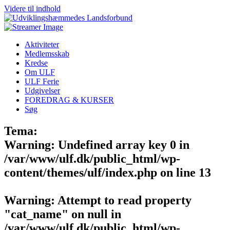
Videre til indhold
Aktiviteter
Medlemsskab
Kredse
Om ULF
ULF Ferie
Udgivelser
FOREDRAG & KURSER
Søg
Tema:
Warning
: Undefined array key 0 in
/var/www/ulf.dk/public_html/wp-
content/themes/ulf/index.php
on line
13
Warning
: Attempt to read property
"cat_name" on null in
/var/www/ulf.dk/public_html/wp-