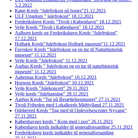
5.2.2022
Køge Kreds “Julefrokost på bones”21.12.2021
ULF Ungdom ” julefrokost” 18.12.2021
Frederiksberg Kreds ”Tivoli i København” 18.12.2021
Vejle Kreds ”Tivoli i København” 18.12.2021
Aalborg kreds og Frederikshavn Kreds “Julefrokost”
17.12.2021
Holbæk Kreds”Julefrokost Holbæk museum”11.12.2021
Favrskov Kreds “Julefrokost og en tur til Naturhistorisk
museum” 11.12.2021
Vejle Kreds ”Julefrokost” 11.12.2021
Aarhus Kreds ” Julefrokost og en tur til naturhistorisk
museum” 11.12.2021
Aabenraa Kreds “Julefrokost” 10.12.2021
Horsens Kreds ”Julefrokost” 10.12.2021
Vejle Kreds ”Julekoncert” 29.11.2021
Vejle kreds ”Julebagning” 28.11.2021
Aarhus Kreds “Tur på Besættelsesmuseet” 27.11.2021
Tivoli Friheden med Lokalkreds Midtjylland 27.11.2021
Odsherred Kreds “Tag med til Oplevelsescenter Nyvang”
27.11.2021
Københavner kreds ” Kom med i zoo” 26.11.2021
København kreds indkalder til generalforsamling 25.11.2021
Frederiksberg kreds indkalder til generalforsamling