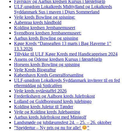
Favrskov og Aarhus kredsen Kursus i førstehjælp
ULF-ungdom Lokalkreds Midtjylland og Lokalkreds
Syddanmark Sus i maven i Djurs Sommerland
Vejle kreds Bowling og spisning:
Aabenraa kreds håndbold
Kolding kredsen Jernbanemuseet
Svendborg kredsen Jernbanemuseet:
Aarhus kreds Bowling og spisning
Køge Kreds “Danseaften 13 marts i Bag Haverne 1”
13.3.2026
Tillykke til ULF Køge Kreds med Handicapprisen 2024
Assens og Odense kredsen Kursus i førstehjælp
Horsens kreds Bowling og spisning
Vejle Kreds Biograftur
København Kreds Generalforsamling
ULF-ungdom Lokalkreds Syddanmark inviterer til en fed
eftermiddag på Spilcaféen
Vejle kreds nytårstaffel 2026
Frederikshavn og Aalborg kreds Julefrokost
Lolland og Guldborgsund kreds julebingo
Kolding kreds Juletur til Tønder
Vejle og Kolding kreds Julebagning
Aarhus kreds Julefrokost med Minigolf
Landsmøde og jubilæumsfest 24. – 25. – 26. oktober
”Spejdertur – Ny pris og nu for alle!
”