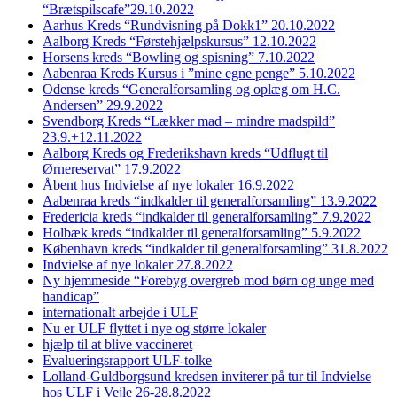
“Brætspilscafe”29.10.2022
Aarhus Kreds “Rundvisning på Dokk1” 20.10.2022
Aalborg Kreds “Førstehjælpskursus” 12.10.2022
Horsens kreds “Bowling og spisning” 7.10.2022
Aabenraa Kreds Kursus i ”mine egne penge” 5.10.2022
Odense kreds “Generalforsamling og oplæg om H.C.
Andersen” 29.9.2022
Svendborg Kreds “Lækker mad – mindre madspild”
23.9.+12.11.2022
Aalborg Kreds og Frederikshavn kreds “Udflugt til
Ørnereservat” 17.9.2022
Åbent hus Indvielse af nye lokaler 16.9.2022
Aabenraa kreds “indkalder til generalforsamling” 13.9.2022
Fredericia kreds “indkalder til generalforsamling” 7.9.2022
Holbæk kreds “indkalder til generalforsamling” 5.9.2022
København kreds “indkalder til generalforsamling” 31.8.2022
Indvielse af nye lokaler 27.8.2022
Ny hjemmeside “Forebyg overgreb mod børn og unge med
handicap”
internationalt arbejde i ULF
Nu er ULF flyttet i nye og større lokaler
hjælp til at blive vaccineret
Evalueringsrapport ULF-tolke
Lolland-Guldborgsund kredsen inviterer på tur til Indvielse
hos ULF i Vejle 26-28.8.2022