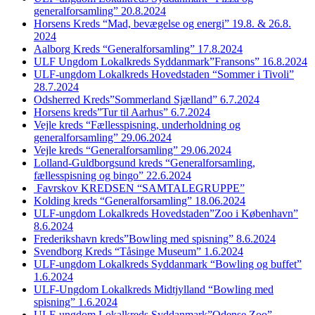
generalforsamling” 20.8.2024
Horsens Kreds “Mad, bevægelse og energi” 19.8. & 26.8.
2024
Aalborg Kreds “Generalforsamling” 17.8.2024
ULF Ungdom Lokalkreds Syddanmark”Fransons” 16.8.2024
ULF-ungdom Lokalkreds Hovedstaden “Sommer i Tivoli”
28.7.2024
Odsherred Kreds”Sommerland Sjælland” 6.7.2024
Horsens kreds”Tur til Aarhus” 6.7.2024
Vejle kreds “Fællesspisning, underholdning og
generalforsamling” 29.06.2024
Vejle kreds “Generalforsamling” 29.06.2024
Lolland-Guldborgsund kreds “Generalforsamling,
fællesspisning og bingo” 22.6.2024
Favrskov KREDSEN “SAMTALEGRUPPE”
Kolding kreds “Generalforsamling” 18.06.2024
ULF-ungdom Lokalkreds Hovedstaden”Zoo i København”
8.6.2024
Frederikshavn kreds”Bowling med spisning” 8.6.2024
Svendborg Kreds “Tåsinge Museum” 1.6.2024
ULF-ungdom Lokalkreds Syddanmark “Bowling og buffet”
1.6.2024
ULF-Ungdom Lokalkreds Midtjylland “Bowling med
spisning” 1.6.2024
ULF-ungdom Lokalkreds Syddanmark”Odense Zoo”