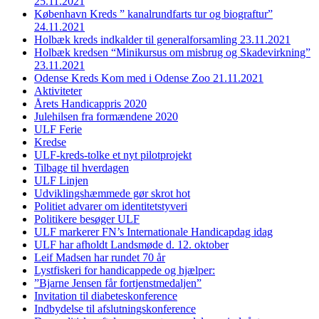
25.11.2021
København Kreds ” kanalrundfarts tur og biograftur”
24.11.2021
Holbæk kreds indkalder til generalforsamling 23.11.2021
Holbæk kredsen “Minikursus om misbrug og Skadevirkning”
23.11.2021
Odense Kreds Kom med i Odense Zoo 21.11.2021
Aktiviteter
Årets Handicappris 2020
Julehilsen fra formændene 2020
ULF Ferie
Kredse
ULF-kreds-tolke et nyt pilotprojekt
Tilbage til hverdagen
ULF Linjen
Udviklingshæmmede gør skrot hot
Politiet advarer om identitetstyveri
Politikere besøger ULF
ULF markerer FN’s Internationale Handicapdag idag
ULF har afholdt Landsmøde d. 12. oktober
Leif Madsen har rundet 70 år
Lystfiskeri for handicappede og hjælper:
”Bjarne Jensen får fortjenstmedaljen”
Invitation til diabeteskonference
Indbydelse til afslutningskonference