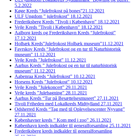
5.2.2022
Køge Kreds “Julefrokost på bones”21.12.2021
ULF Ungdom ” julefrokost” 18.12.2021
Frederiksberg Kreds ”Tivoli i København” 18.12.2021
Vejle Kreds ”Tivoli i København” 18.12.2021
Aalborg kreds og Frederikshavn Kreds “Julefrokost”
17.12.2021
Holbæk Kreds”Julefrokost Holbæk museum”11.12.2021
Favrskov Kreds “Julefrokost og en tur til Naturhistorisk
museum” 11.12.2021
Vejle Kreds ”Julefrokost” 11.12.2021
Aarhus Kreds ” Julefrokost og en tur til naturhistorisk
museum” 11.12.2021
Aabenraa Kreds “Julefrokost” 10.12.2021
Horsens Kreds ”Julefrokost” 10.12.2021
Vejle Kreds ”Julekoncert” 29.11.2021
Vejle kreds ”Julebagning” 28.11.2021
Aarhus Kreds “Tur på Besættelsesmuseet” 27.11.2021
Tivoli Friheden med Lokalkreds Midtjylland 27.11.2021
Odsherred Kreds “Tag med til Oplevelsescenter Nyvang”
27.11.2021
Københavner kreds ” Kom med i zoo” 26.11.2021
København kreds indkalder til generalforsamling 25.11.2021
Frederiksberg kreds indkalder til generalforsamling