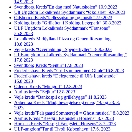
14.9.2023
Svendborg Kreds”En dag med Naturskolen” 10.9.2023
Ulf Ungdom Lokalkreds Syddanmark “Økolariet” 9.9.2023
Odsherred Kreds”fællesspisning og musik” 7.9.2023
Kolding kreds “Grillaften i Kolding Legepark” 30.8.2023
ULF Ungdom Lokalkreds Syddanmark “Fransons”
25.8.2023
Lokalkreds Midtjylland Pizza og Generalforsamling
18.8.2023
Vejle kreds “Overnatning i Spejderhytter” 18.8.2023
ULF-ungdom Lokalkreds Syddanmark “Generalforsamling”
17.8.2023
Svendborg Kreds “Sejltur”17.8.2023
Frederikshavn Kreds “Grill sammen med Gimle”16.8.2023
Frederikshavn kreds “Delegerende til Ulfs Landsmøde”
16.8.2023
Odense Kreds “Minigolf” 12.8.2023
Aarhus kreds “Sejltur”12.8.2023
Vejle kreds “Bankospil og grillehygge” 11.8.2023
Aabenraa Kreds “Mad, bevægelse og energi”9. og 23. 8.
2023
Vejle kreds”Palsgaard Sommerspil = Ghost musical” 8.8.2023
Aarhus Kreds “Besøg i Fængslet i Horsens” 8.7.2023
Horsens Kreds “Besøg i Fængslet i Horsens” 8.7.2023
ULF-ungdom”Tur til Tivoli København”17.6. 2023