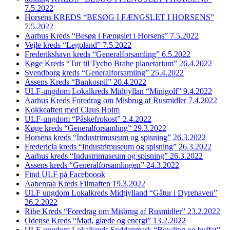
7.5.2022
Horsens KREDS “BESØG I FÆNGSLET I HORSENS”
7.5.2022
Aarhus Kreds “Besøg i Fængslet i Horsens” 7.5.2022
Vejle kreds “Legoland” 7.5.2022
Frederikshavn kreds “Generalforsamling” 6.5.2022
Køge Kreds “Tur til Tycho Brahe planetarium” 26.4.2022
Svendborg kreds “Generalforsamling” 25.4.2022
Assens Kreds “Bankospil” 20.4.2022
ULF-ungdom Lokalkreds Midtjyllan “Minigolf” 9.4.2022
Aarhus Kreds Foredrag om Misbrug af Rusmidler 7.4.2022
Kokkeaften med Claus Holm
ULF-ungdom “Påskefrokost” 2.4.2022
Køge kreds “Generalforsamling” 29.3.2022
Horsens kreds “Industrimuseum og spisning” 26.3.2022
Fredericia kreds “Industrimuseum og spisning” 26.3.2022
Aarhus kreds “Industrimuseum og spisning” 26.3.2022
Assens kreds “Generalforsamlingen” 24.3.2022
Find ULF på Faceboook
Aabenraa Kreds Filmaften 19.3.2022
ULF ungdom Lokalkreds Midtjylland “Gåtur i Dyrehaven”
26.2.2022
Ribe Kreds “Foredrag om Misbrug af Rusmidler” 23.2.2022
Odense Kreds “Mad, glæde og energi” 13.2.2022
ULF-ungdom Lokalkreds Syddanmark “Bowling og buffet”