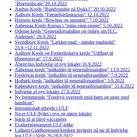
“Brætspilscafe”29.10.2022
Aarhus Kreds “Rundvisning på Dokk1” 20.10.2022
Aalborg Kreds “Førstehjælpskursus” 12.10.2022
Horsens kreds “Bowling og spisning” 7.10.2022
Aabenraa Kreds Kursus i ”mine egne penge” 5.10.2022
Odense kreds “Generalforsamling og oplæg om H.C.
Andersen” 29.9.2022
Svendborg Kreds “Lækker mad – mindre madspild”
23.9.+12.11.2022
Aalborg Kreds og Frederikshavn kreds “Udflugt til
Ørnereservat” 17.9.2022
Åbent hus Indvielse af nye lokaler 16.9.2022
Aabenraa kreds “indkalder til generalforsamling” 13.9.2022
Fredericia kreds “indkalder til generalforsamling” 7.9.2022
Holbæk kreds “indkalder til generalforsamling” 5.9.2022
København kreds “indkalder til generalforsamling” 31.8.2022
Indvielse af nye lokaler 27.8.2022
Ny hjemmeside “Forebyg overgreb mod børn og unge med
handicap”
internationalt arbejde i ULF
Nu er ULF flyttet i nye og større lokaler
hjælp til at blive vaccineret
Evalueringsrapport ULF-tolke
Lolland-Guldborgsund kredsen inviterer på tur til Indvielse
hos ULF i Vejle 26-28.8.2022