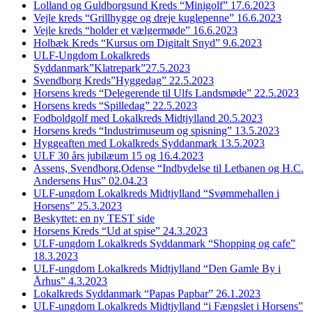
Lolland og Guldborgsund Kreds “Minigolf” 17.6.2023
Vejle kreds “Grillhygge og dreje kuglepenne” 16.6.2023
Vejle kreds “holder et vælgermøde” 16.6.2023
Holbæk Kreds “Kursus om Digitalt Snyd” 9.6.2023
ULF-Ungdom Lokalkreds
Syddanmark”Klatrepark”27.5.2023
Svendborg Kreds”Hyggedag” 22.5.2023
Horsens kreds “Delegerende til Ulfs Landsmøde” 22.5.2023
Horsens kreds “Spilledag” 22.5.2023
Fodboldgolf med Lokalkreds Midtjylland 20.5.2023
Horsens kreds “Industrimuseum og spisning” 13.5.2023
Hyggeaften med Lokalkreds Syddanmark 13.5.2023
ULF 30 års jubilæum 15 og 16.4.2023
Assens, Svendborg,Odense “Indbydelse til Letbanen og H.C.
Andersens Hus” 02.04.23
ULF-ungdom Lokalkreds Midtjylland “Svømmehallen i
Horsens” 25.3.2023
Beskyttet: en ny TEST side
Horsens Kreds “Ud at spise” 24.3.2023
ULF-ungdom Lokalkreds Syddanmark “Shopping og cafe”
18.3.2023
ULF-ungdom Lokalkreds Midtjylland “Den Gamle By i
Århus” 4.3.2023
Lokalkreds Syddanmark “Papas Papbar” 26.1.2023
ULF-ungdom Lokalkreds Midtjylland “i Fængslet i Horsens”