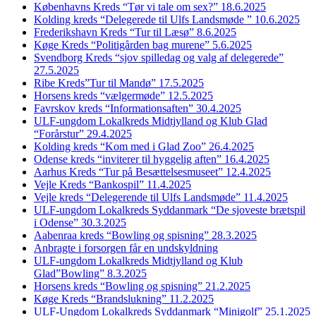
Københavns Kreds “Tør vi tale om sex?” 18.6.2025
Kolding kreds “Delegerede til Ulfs Landsmøde ” 10.6.2025
Frederikshavn Kreds “Tur til Læsø” 8.6.2025
Køge Kreds “Politigården bag murene” 5.6.2025
Svendborg Kreds “sjov spilledag og valg af delegerede”
27.5.2025
Ribe Kreds”Tur til Mandø” 17.5.2025
Horsens kreds “vælgermøde” 12.5.2025
Favrskov kreds “Informationsaften” 30.4.2025
ULF-ungdom Lokalkreds Midtjylland og Klub Glad
“Forårstur” 29.4.2025
Kolding kreds “Kom med i Glad Zoo” 26.4.2025
Odense kreds “inviterer til hyggelig aften” 16.4.2025
Aarhus Kreds “Tur på Besættelsesmuseet” 12.4.2025
Vejle Kreds “Bankospil” 11.4.2025
Vejle kreds “Delegerende til Ulfs Landsmøde” 11.4.2025
ULF-ungdom Lokalkreds Syddanmark “De sjoveste brætspil
i Odense” 30.3.2025
Aabenraa kreds “Bowling og spisning” 28.3.2025
Anbragte i forsorgen får en undskyldning
ULF-ungdom Lokalkreds Midtjylland og Klub
Glad”Bowling” 8.3.2025
Horsens kreds “Bowling og spisning” 21.2.2025
Køge Kreds “Brandslukning” 11.2.2025
ULF-Ungdom Lokalkreds Syddanmark “Minigolf” 25.1.2025