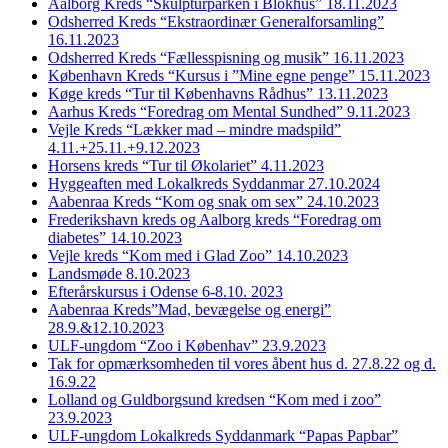
Aalborg Kreds “Skulpturparken i Blokhus” 18.11.2023
Odsherred Kreds “Ekstraordinær Generalforsamling”
16.11.2023
Odsherred Kreds “Fællesspisning og musik” 16.11.2023
København Kreds “Kursus i ”Mine egne penge” 15.11.2023
Køge kreds “Tur til Københavns Rådhus” 13.11.2023
Aarhus Kreds “Foredrag om Mental Sundhed” 9.11.2023
Vejle Kreds “Lækker mad – mindre madspild”
4.11.+25.11.+9.12.2023
Horsens kreds “Tur til Økolariet” 4.11.2023
Hyggeaften med Lokalkreds Syddanmar 27.10.2024
Aabenraa Kreds “Kom og snak om sex” 24.10.2023
Frederikshavn kreds og Aalborg kreds “Foredrag om
diabetes” 14.10.2023
Vejle kreds “Kom med i Glad Zoo” 14.10.2023
Landsmøde 8.10.2023
Efterårskursus i Odense 6-8.10. 2023
Aabenraa Kreds”Mad, bevægelse og energi”
28.9.&12.10.2023
ULF-ungdom “Zoo i Københav” 23.9.2023
Tak for opmærksomheden til vores åbent hus d. 27.8.22 og d.
16.9.22
Lolland og Guldborgsund kredsen “Kom med i zoo”
23.9.2023
ULF-ungdom Lokalkreds Syddanmark “Papas Papbar”