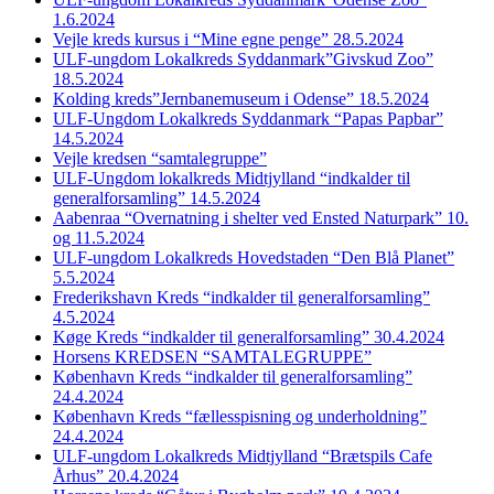
1.6.2024
Vejle kreds kursus i “Mine egne penge” 28.5.2024
ULF-ungdom Lokalkreds Syddanmark”Givskud Zoo”
18.5.2024
Kolding kreds”Jernbanemuseum i Odense” 18.5.2024
ULF-Ungdom Lokalkreds Syddanmark “Papas Papbar”
14.5.2024
Vejle kredsen “samtalegruppe”
ULF-Ungdom lokalkreds Midtjylland “indkalder til
generalforsamling” 14.5.2024
Aabenraa “Overnatning i shelter ved Ensted Naturpark” 10.
og 11.5.2024
ULF-ungdom Lokalkreds Hovedstaden “Den Blå Planet”
5.5.2024
Frederikshavn Kreds “indkalder til generalforsamling”
4.5.2024
Køge Kreds “indkalder til generalforsamling” 30.4.2024
Horsens KREDSEN “SAMTALEGRUPPE”
København Kreds “indkalder til generalforsamling”
24.4.2024
København Kreds “fællesspisning og underholdning”
24.4.2024
ULF-ungdom Lokalkreds Midtjylland “Brætspils Cafe
Århus” 20.4.2024