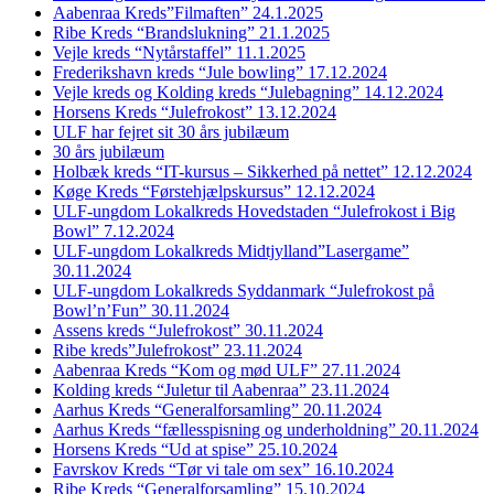
Aabenraa Kreds”Filmaften” 24.1.2025
Ribe Kreds “Brandslukning” 21.1.2025
Vejle kreds “Nytårstaffel” 11.1.2025
Frederikshavn kreds “Jule bowling” 17.12.2024
Vejle kreds og Kolding kreds “Julebagning” 14.12.2024
Horsens Kreds “Julefrokost” 13.12.2024
ULF har fejret sit 30 års jubilæum
30 års jubilæum
Holbæk kreds “IT-kursus – Sikkerhed på nettet” 12.12.2024
Køge Kreds “Førstehjælpskursus” 12.12.2024
ULF-ungdom Lokalkreds Hovedstaden “Julefrokost i Big
Bowl” 7.12.2024
ULF-ungdom Lokalkreds Midtjylland”Lasergame”
30.11.2024
ULF-ungdom Lokalkreds Syddanmark “Julefrokost på
Bowl’n’Fun” 30.11.2024
Assens kreds “Julefrokost” 30.11.2024
Ribe kreds”Julefrokost” 23.11.2024
Aabenraa Kreds “Kom og mød ULF” 27.11.2024
Kolding kreds “Juletur til Aabenraa” 23.11.2024
Aarhus Kreds “Generalforsamling” 20.11.2024
Aarhus Kreds “fællesspisning og underholdning” 20.11.2024
Horsens Kreds “Ud at spise” 25.10.2024
Favrskov Kreds “Tør vi tale om sex” 16.10.2024
Ribe Kreds “Generalforsamling” 15.10.2024