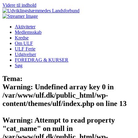
Videre til indhold
Aktiviteter
Medlemsskab
Kredse
Om ULF
ULF Ferie
Udgivelser
FOREDRAG & KURSER
Søg
Tema:
Warning
: Undefined array key 0 in
/var/www/ulf.dk/public_html/wp-
content/themes/ulf/index.php
on line
13
Warning
: Attempt to read property
"cat_name" on null in
/var/www/ulf.dk/public_html/wp-