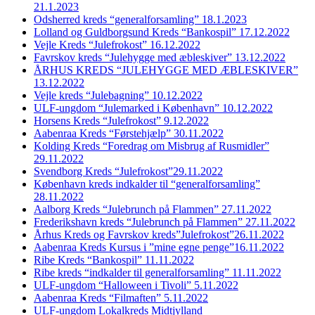
21.1.2023
Odsherred kreds “generalforsamling” 18.1.2023
Lolland og Guldborgsund Kreds “Bankospil” 17.12.2022
Vejle Kreds “Julefrokost” 16.12.2022
Favrskov kreds “Julehygge med æbleskiver” 13.12.2022
ÅRHUS KREDS “JULEHYGGE MED ÆBLESKIVER”
13.12.2022
Vejle kreds “Julebagning” 10.12.2022
ULF-ungdom “Julemarked i København” 10.12.2022
Horsens Kreds “Julefrokost” 9.12.2022
Aabenraa Kreds “Førstehjælp” 30.11.2022
Kolding Kreds “Foredrag om Misbrug af Rusmidler”
29.11.2022
Svendborg Kreds “Julefrokost”29.11.2022
København kreds indkalder til “generalforsamling”
28.11.2022
Aalborg Kreds “Julebrunch på Flammen” 27.11.2022
Frederikshavn kreds “Julebrunch på Flammen” 27.11.2022
Århus Kreds og Favrskov kreds”Julefrokost”26.11.2022
Aabenraa Kreds Kursus i ”mine egne penge”16.11.2022
Ribe Kreds “Bankospil” 11.11.2022
Ribe kreds “indkalder til generalforsamling” 11.11.2022
ULF-ungdom “Halloween i Tivoli” 5.11.2022
Aabenraa Kreds “Filmaften” 5.11.2022
ULF-ungdom Lokalkreds Midtjylland