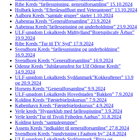
Ribe Kreds “fællesspisning, generalforsamling” 15.10.2024
Holbæk kreds “Efterårsudflugt med Veterantoget” 13.10.2024
Aalborg Kreds “samtale gruper” starter 1.10.2024
Aabenraa Kreds “Generalforsamling” 23.9.2024
Aabenraa Kreds”fællesspisning og underholdning” 23.9.2024
ULF-ungdom Lokalkreds Midtjylland”Brætspilscafe Århus”
19.9.2024
Ribe Kreds “Tur til TV Syd” 17.9.2024
Svendborg Kreds “fællesspisning og underholdning”
16.9.2024
Svendborg Kreds “Generalforsamling” 16.9.2024
Odense Kreds “Jubilæumsfest for Ulf Odense Kreds”
14.9.2024
ULF-ungdom Lokalkreds Syddanmark”Kokkeaftener” 13.9
og 20.9.2024
Horsens Kreds “Generalforsamling” 9.9.2024
ULF-ungdom Lokalkreds Hovedstaden “Bakken” 7.9.2024
Kolding Kreds “Førstehjælpskursus” 7.9.2024
København Kreds “Førstehjælpskursus” 4.9.2024
Vejle kreds “Hyggeklub med fællesspisning” 3.9.2024
Vejle kreds”Tur til Tivoli Friheden Aarhus” 31.8.2024
Kolding kreds “samtalegruppe”
Assens Kreds “indkalder til generalforsamling” 27.8.2024
Svendborg Kreds “rundvisning i Faaborg by” 24.8.2024
ULF-ungdom Lokalkreds Syddanmark “Pizza og