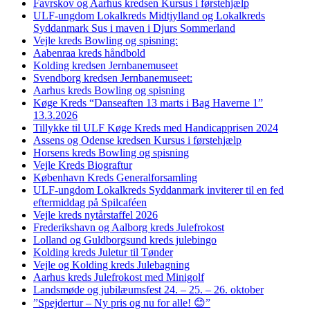
Favrskov og Aarhus kredsen Kursus i førstehjælp
ULF-ungdom Lokalkreds Midtjylland og Lokalkreds
Syddanmark Sus i maven i Djurs Sommerland
Vejle kreds Bowling og spisning:
Aabenraa kreds håndbold
Kolding kredsen Jernbanemuseet
Svendborg kredsen Jernbanemuseet:
Aarhus kreds Bowling og spisning
Køge Kreds “Danseaften 13 marts i Bag Haverne 1”
13.3.2026
Tillykke til ULF Køge Kreds med Handicapprisen 2024
Assens og Odense kredsen Kursus i førstehjælp
Horsens kreds Bowling og spisning
Vejle Kreds Biograftur
København Kreds Generalforsamling
ULF-ungdom Lokalkreds Syddanmark inviterer til en fed
eftermiddag på Spilcaféen
Vejle kreds nytårstaffel 2026
Frederikshavn og Aalborg kreds Julefrokost
Lolland og Guldborgsund kreds julebingo
Kolding kreds Juletur til Tønder
Vejle og Kolding kreds Julebagning
Aarhus kreds Julefrokost med Minigolf
Landsmøde og jubilæumsfest 24. – 25. – 26. oktober
”Spejdertur – Ny pris og nu for alle! 😊”