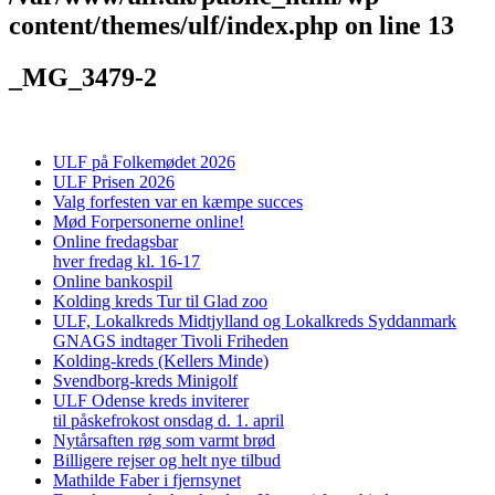
content/themes/ulf/index.php
on line
13
_MG_3479-2
ULF på Folkemødet 2026
ULF Prisen 2026
Valg forfesten var en kæmpe succes
Mød Forpersonerne online!
Online fredagsbar
hver fredag kl. 16-17
Online bankospil
Kolding kreds Tur til Glad zoo
ULF, Lokalkreds Midtjylland og Lokalkreds Syddanmark
GNAGS indtager Tivoli Friheden
Kolding-kreds (Kellers Minde)
Svendborg-kreds Minigolf
ULF Odense kreds inviterer
til påskefrokost onsdag d. 1. april
Nytårsaften røg som varmt brød
Billigere rejser og helt nye tilbud
Mathilde Faber i fjernsynet