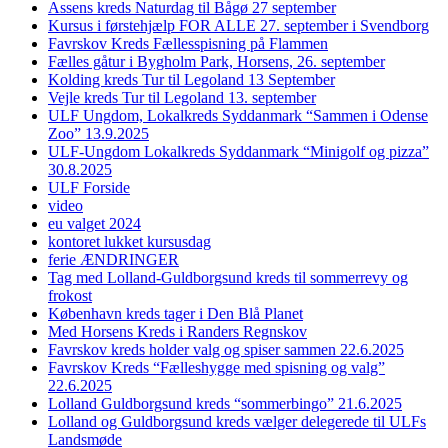
Assens kreds Naturdag til Bågø 27 september
Kursus i førstehjælp FOR ALLE 27. september i Svendborg
Favrskov Kreds Fællesspisning på Flammen
Fælles gåtur i Bygholm Park, Horsens, 26. september
Kolding kreds Tur til Legoland 13 September
Vejle kreds Tur til Legoland 13. september
ULF Ungdom, Lokalkreds Syddanmark “Sammen i Odense
Zoo” 13.9.2025
ULF-Ungdom Lokalkreds Syddanmark “Minigolf og pizza”
30.8.2025
ULF Forside
video
eu valget 2024
kontoret lukket kursusdag
ferie ÆNDRINGER
Tag med Lolland-Guldborgsund kreds til sommerrevy og
frokost
København kreds tager i Den Blå Planet
Med Horsens Kreds i Randers Regnskov
Favrskov kreds holder valg og spiser sammen 22.6.2025
Favrskov Kreds “Fælleshygge med spisning og valg”
22.6.2025
Lolland Guldborgsund kreds “sommerbingo” 21.6.2025
Lolland og Guldborgsund kreds vælger delegerede til ULFs
Landsmøde