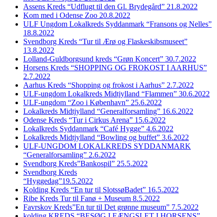
Assens Kreds “Udflugt til den Gl. Brydegård” 21.8.2022
Kom med i Odense Zoo 20.8.2022
ULF Ungdom Lokalkreds Syddanmark “Fransons og Nelles”
18.8.2022
Svendborg Kreds “Tur til Ærø og Flaskeskibsmuseet”
13.8.2022
Lolland-Guldborgsund kreds “Grøn Koncert” 30.7.2022
Horsens Kreds “SHOPPING OG FROKOST I AARHUS”
2.7.2022
Aarhus Kreds “Shopping og frokost i Aarhus” 2.7.2022
ULF-ungdom Lokalkreds Midtjylland “Flammen” 30.6.2022
ULF-ungdom “Zoo i København” 25.6.2022
Lokalkreds Midtjylland “Generalforsamling” 16.6.2022
Odense Kreds “Tur i Cirkus Arena” 15.6.2022
Lokalkreds Syddanmark “Café Hygge” 4.6.2022
Lokalkreds Midtjylland “Bowling og buffet” 3.6.2022
ULF-UNGDOM LOKALKREDS SYDDANMARK
“Generalforsamling” 2.6.2022
Svendborg Kreds”Bankospil” 25.5.2022
Svendborg Kreds
“Hyggedag”19.5.2022
Kolding Kreds “En tur til SlotssøBadet” 16.5.2022
Ribe Kreds Tur til Fanø + Museum 8.5.2022
Favrskov Kreds”En tur til Det grønne museum” 7.5.2022
kolding KREDS “BESØG I FÆNGSLET I HORSENS”