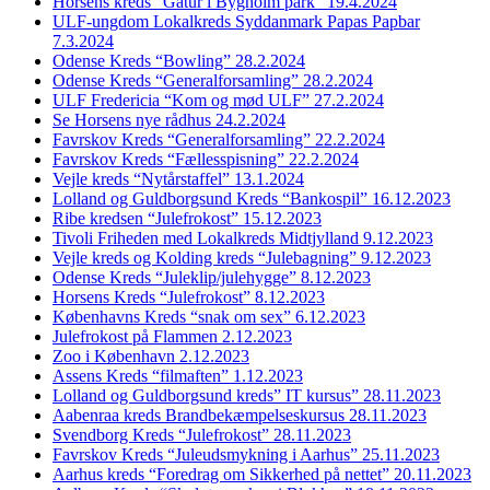
Horsens kreds “Gåtur i Bygholm park” 19.4.2024
ULF-ungdom Lokalkreds Syddanmark Papas Papbar
7.3.2024
Odense Kreds “Bowling” 28.2.2024
Odense Kreds “Generalforsamling” 28.2.2024
ULF Fredericia “Kom og mød ULF” 27.2.2024
Se Horsens nye rådhus 24.2.2024
Favrskov Kreds “Generalforsamling” 22.2.2024
Favrskov Kreds “Fællesspisning” 22.2.2024
Vejle kreds “Nytårstaffel” 13.1.2024
Lolland og Guldborgsund Kreds “Bankospil” 16.12.2023
Ribe kredsen “Julefrokost” 15.12.2023
Tivoli Friheden med Lokalkreds Midtjylland 9.12.2023
Vejle kreds og Kolding kreds “Julebagning” 9.12.2023
Odense Kreds “Juleklip/julehygge” 8.12.2023
Horsens Kreds “Julefrokost” 8.12.2023
Københavns Kreds “snak om sex” 6.12.2023
Julefrokost på Flammen 2.12.2023
Zoo i København 2.12.2023
Assens Kreds “filmaften” 1.12.2023
Lolland og Guldborgsund kreds” IT kursus” 28.11.2023
Aabenraa kreds Brandbekæmpelseskursus 28.11.2023
Svendborg Kreds “Julefrokost” 28.11.2023
Favrskov Kreds “Juleudsmykning i Aarhus” 25.11.2023
Aarhus kreds “Foredrag om Sikkerhed på nettet” 20.11.2023