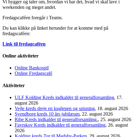
Vi hygger og taler om, hvordan vi har det, hvad vi skal lave i
weekenden og meget andet.
Fredagscaféen foregår i Teams.
Du kan klikke på linket herunder for at komme med på
fredagscaféen:
Link til fredagcaféen
Online aktiviteter
Online Bankospil
Online Fredagscafé
Aktiviteter
ULF Kolding Kreds indkalder til generalforsamling
, 17.
august 2026
Vejle kreds dreje en kuglepen og spisning
, 18. august 2026
Svendborg kreds 10 års jubilæum
, 22. august 2026
Ribe Kreds indkalder til generalforsamling.
, 25. august 2026
Favrskov Kreds indkalder til generalforsamling
, 26. august
2026
Kolding kreds Tur til Madsby-Parken
, 29. august 2026