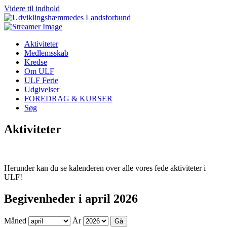
Videre til indhold
Aktiviteter
Medlemsskab
Kredse
Om ULF
ULF Ferie
Udgivelser
FOREDRAG & KURSER
Søg
Aktiviteter
Herunder kan du se kalenderen over alle vores fede aktiviteter i
ULF!
Begivenheder i april 2026
Måned
År