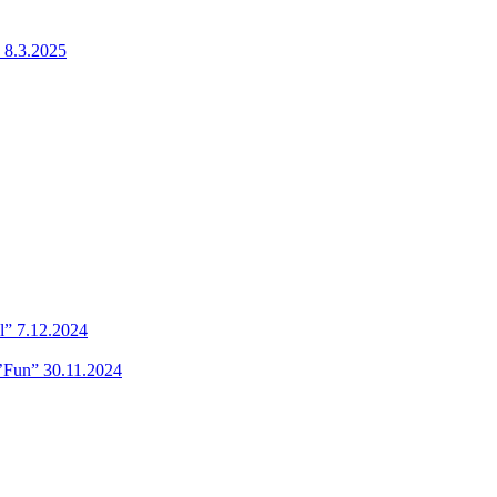
 8.3.2025
l” 7.12.2024
’Fun” 30.11.2024