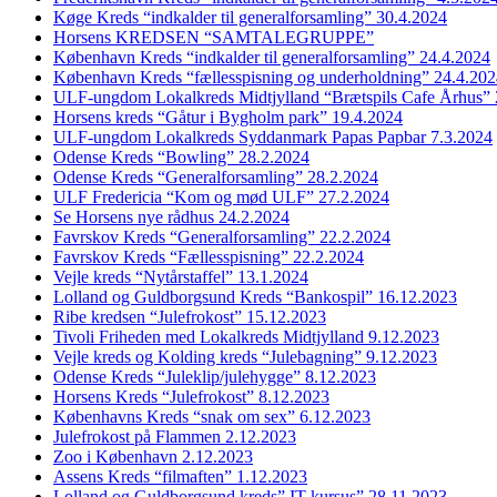
Køge Kreds “indkalder til generalforsamling” 30.4.2024
Horsens KREDSEN “SAMTALEGRUPPE”
København Kreds “indkalder til generalforsamling” 24.4.2024
København Kreds “fællesspisning og underholdning” 24.4.20
ULF-ungdom Lokalkreds Midtjylland “Brætspils Cafe Århus” 
Horsens kreds “Gåtur i Bygholm park” 19.4.2024
ULF-ungdom Lokalkreds Syddanmark Papas Papbar 7.3.2024
Odense Kreds “Bowling” 28.2.2024
Odense Kreds “Generalforsamling” 28.2.2024
ULF Fredericia “Kom og mød ULF” 27.2.2024
Se Horsens nye rådhus 24.2.2024
Favrskov Kreds “Generalforsamling” 22.2.2024
Favrskov Kreds “Fællesspisning” 22.2.2024
Vejle kreds “Nytårstaffel” 13.1.2024
Lolland og Guldborgsund Kreds “Bankospil” 16.12.2023
Ribe kredsen “Julefrokost” 15.12.2023
Tivoli Friheden med Lokalkreds Midtjylland 9.12.2023
Vejle kreds og Kolding kreds “Julebagning” 9.12.2023
Odense Kreds “Juleklip/julehygge” 8.12.2023
Horsens Kreds “Julefrokost” 8.12.2023
Københavns Kreds “snak om sex” 6.12.2023
Julefrokost på Flammen 2.12.2023
Zoo i København 2.12.2023
Assens Kreds “filmaften” 1.12.2023
Lolland og Guldborgsund kreds” IT kursus” 28.11.2023