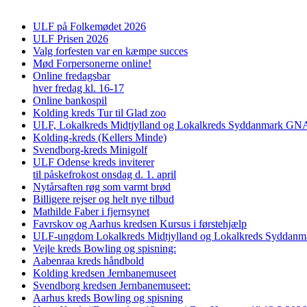
ULF på Folkemødet 2026
ULF Prisen 2026
Valg forfesten var en kæmpe succes
Mød Forpersonerne online!
Online fredagsbar
hver fredag kl. 16-17
Online bankospil
Kolding kreds Tur til Glad zoo
ULF, Lokalkreds Midtjylland og Lokalkreds Syddanmark GNAG
Kolding-kreds (Kellers Minde)
Svendborg-kreds Minigolf
ULF Odense kreds inviterer
til påskefrokost onsdag d. 1. april
Nytårsaften røg som varmt brød
Billigere rejser og helt nye tilbud
Mathilde Faber i fjernsynet
Favrskov og Aarhus kredsen Kursus i førstehjælp
ULF-ungdom Lokalkreds Midtjylland og Lokalkreds Syddanma
Vejle kreds Bowling og spisning:
Aabenraa kreds håndbold
Kolding kredsen Jernbanemuseet
Svendborg kredsen Jernbanemuseet:
Aarhus kreds Bowling og spisning