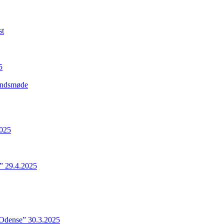
st
5
Landsmøde
2025
” 29.4.2025
 Odense” 30.3.2025