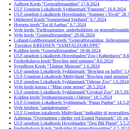
Aalborg Kreds “Generalforsamling” 17.8.2024
ULF Ungdom Lokalkreds Syddanmark”Fransons” 16.8.2024
ULF-ungdom Lokalkreds Hovedstaden “Sommer i Tivoli” 28.
Odsherred Kreds”Sommerland Sjælland” 6.7.2024
Horsens kreds”Tur til Aarhus” 6.7.2024
Vejle kreds “Fællesspisning, underholdning og generalforsaml
Vejle kreds “Generalforsamling” 29.06.2024
Lolland-Guldborgsund kreds “Generalforsamling, fællesspisni
Favrskov KREDSEN “SAMTALEGRUPPE”
Kolding kreds “Generalforsamling” 18.06.2024
ULF-ungdom Lokalkreds Hovedstaden”Zoo i København” 8.6
Frederikshavn kreds”Bowling med spisning” 8.6.2024
Svendborg Kreds “Tåsinge Museum” 1.6.2024
ULF-ungdom Lokalkreds Syddanmark “Bowling og buffet” 1.
ULF-Ungdom Lokalkreds Midtjylland “Bowling med spisning”
ULF-ungdom Lokalkreds Syddanmark”Odense Zoo” 1.6.2024
Vejle kreds kursus i “Mine egne penge” 28.5.2024
ULF-ungdom Lokalkreds Syddanmark”Givskud Zoo” 18.5.20
Kolding kreds”Jernbanemuseum i Odense” 18.5.2024
ULF-Ungdom Lokalkreds Syddanmark “Papas Papbar” 14.5.2
Vejle kredsen “samtalegruppe”
ULF-Ungdom lokalkreds Midtjylland “indkalder til generalfor
Aabenraa “Overnatning i shelter ved Ensted Naturpark” 10. og
ULF-ungdom Lokalkreds Hovedstaden “Den Blå Planet” 5.5.
Frederikshavn Kreds “indkalder til generalforsamling” 4.5.202