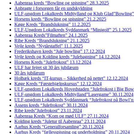
Aabenraa kreds “Bowling og spisning” 28.3.2025
Anbragte i forsorgen får en undskyldning
ULF-ungdom Lokalkreds Midtjylland og Klub Glad”Bowling”
Horsens kreds “Bowling og spisning” 21.2.2025
Køge Kreds “Brandslukning” 11.2.2025
ULF-Ungdom Lokalkreds Syddanmark “Minigolf” 25.1.2025
Aabenraa Kreds”Filmaften” 24.1.2025
Ribe Kreds “Brandslukning” 21.1.2025
Vejle kreds “Nytårstaffel” 11.1.2025
Frederikshavn kreds “Jule bowling” 17.12.2024
Vejle kreds og Kolding kreds “Julebagning” 14.12.2024
Horsens Kreds “Julefrokost” 13.12.2024
ULF har fejret sit 30 års jubilæum
30 års jubilæum
Holbæk kreds “IT-kursus – Sikkerhed på nettet” 12.12.2024
Køge Kreds “Førstehjælpskursus” 12.12.2024
ULF-ungdom Lokalkreds Hovedstaden “Julefrokost i Big Bow
ULF-ungdom Lokalkreds Midtjylland”Lasergame” 30.11.2024
ULF-ungdom Lokalkreds Syddanmark “Julefrokost på Bowl’n
Assens kreds “Julefrokost” 30.11.2024
Ribe kreds”Julefrokost” 23.11.2024
Aabenraa Kreds “Kom og mød ULF” 27.11.2024
Kolding kreds “Juletur til Aabenraa” 23.11.2024
Aarhus Kreds “Generalforsamling” 20.11.2024
Aarhus Kreds “fællesspisning og underholdning” 20.11.2024