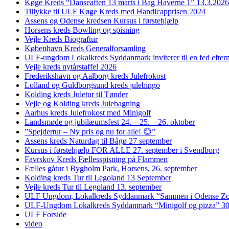
Køge Kreds “Danseaften 13 marts i Bag Haverne 1” 13.3.2026
Tillykke til ULF Køge Kreds med Handicapprisen 2024
Assens og Odense kredsen Kursus i førstehjælp
Horsens kreds Bowling og spisning
Vejle Kreds Biograftur
København Kreds Generalforsamling
ULF-ungdom Lokalkreds Syddanmark inviterer til en fed efter
Vejle kreds nytårstaffel 2026
Frederikshavn og Aalborg kreds Julefrokost
Lolland og Guldborgsund kreds julebingo
Kolding kreds Juletur til Tønder
Vejle og Kolding kreds Julebagning
Aarhus kreds Julefrokost med Minigolf
Landsmøde og jubilæumsfest 24. – 25. – 26. oktober
”Spejdertur – Ny pris og nu for alle! 😊”
Assens kreds Naturdag til Bågø 27 september
Kursus i førstehjælp FOR ALLE 27. september i Svendborg
Favrskov Kreds Fællesspisning på Flammen
Fælles gåtur i Bygholm Park, Horsens, 26. september
Kolding kreds Tur til Legoland 13 September
Vejle kreds Tur til Legoland 13. september
ULF Ungdom, Lokalkreds Syddanmark “Sammen i Odense Zo
ULF-Ungdom Lokalkreds Syddanmark “Minigolf og pizza” 30
ULF Forside
video