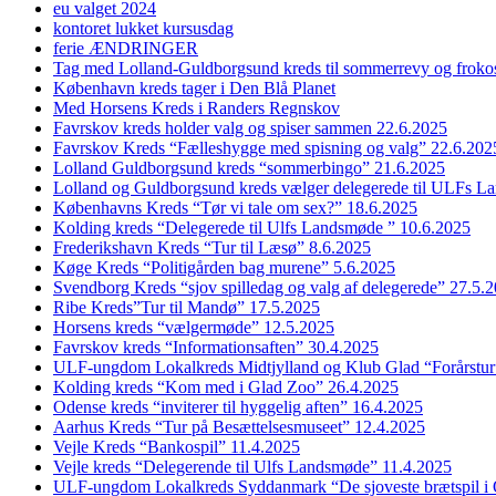
eu valget 2024
kontoret lukket kursusdag
ferie ÆNDRINGER
Tag med Lolland-Guldborgsund kreds til sommerrevy og froko
København kreds tager i Den Blå Planet
Med Horsens Kreds i Randers Regnskov
Favrskov kreds holder valg og spiser sammen 22.6.2025
Favrskov Kreds “Fælleshygge med spisning og valg” 22.6.202
Lolland Guldborgsund kreds “sommerbingo” 21.6.2025
Lolland og Guldborgsund kreds vælger delegerede til ULFs 
Københavns Kreds “Tør vi tale om sex?” 18.6.2025
Kolding kreds “Delegerede til Ulfs Landsmøde ” 10.6.2025
Frederikshavn Kreds “Tur til Læsø” 8.6.2025
Køge Kreds “Politigården bag murene” 5.6.2025
Svendborg Kreds “sjov spilledag og valg af delegerede” 27.5.
Ribe Kreds”Tur til Mandø” 17.5.2025
Horsens kreds “vælgermøde” 12.5.2025
Favrskov kreds “Informationsaften” 30.4.2025
ULF-ungdom Lokalkreds Midtjylland og Klub Glad “Forårstur
Kolding kreds “Kom med i Glad Zoo” 26.4.2025
Odense kreds “inviterer til hyggelig aften” 16.4.2025
Aarhus Kreds “Tur på Besættelsesmuseet” 12.4.2025
Vejle Kreds “Bankospil” 11.4.2025
Vejle kreds “Delegerende til Ulfs Landsmøde” 11.4.2025
ULF-ungdom Lokalkreds Syddanmark “De sjoveste brætspil i