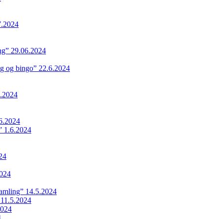
7.2024
ing” 29.06.2024
ng og bingo” 22.6.2024
.2024
6.2024
 1.6.2024
24
024
samling” 14.5.2024
 11.5.2024
2024
4