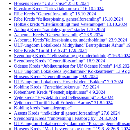
Horsens Kreds “Ud at spise” 25.10.2024
Favrskov Kreds “Tør vi tale om sex” 16.10.2024
Ribe Kreds “Generalforsamling” 15.10.2024
Ribe Kreds “fællesspisning, generalforsamling” 15.10.2024
Holbæk kreds “Efterårsudflugt med Veterantoget” 13.10.2024
Aalborg Kreds “samtale gruper” starter 1.10.2024
Aabenraa Kreds “Generalforsamling” 23.9.2024
Aabenraa Kreds”fællesspisning og underholdning” 23.9.2024
ULF-ungdom Lokalkreds Midtjylland”Brætspilscafe Århus” 1
Ribe Kreds “Tur til TV Syd” 17.9.2024
Svendborg Kreds “fællesspisning og underholdning” 16.9.202
Svendborg Kreds “Generalforsamling” 16.9.2024
Odense Kreds “Jubilæumsfest for Ulf Odense Kreds” 14.9.202
ULF-ungdom Lokalkreds Syddanmark”Kokkeaftener” 13.9 og
Horsens Kreds “Generalforsamling” 9.9.2024
ULF-ungdom Lokalkreds Hovedstaden “Bakken” 7.9.2024
Kolding Kreds “Førstehjælpskursus” 7.9.2024
København Kreds “Førstehjælpskursus” 4.9.2024
Vejle kreds “Hyggeklub med fællesspisning” 3.9.2024
Vejle kreds”Tur til Tivoli Friheden Aarhus” 31.8.2024
Kolding kreds “samtalegruppe”
Assens Kreds “indkalder til generalforsamling” 27.8.2024
Svendborg Kreds “rundvisning i Faaborg by” 24.8.2024
ULF-ungdom Lokalkreds Syddanmark “Pizza og generalforsam
Horsens Kreds “Mad, bevægelse og energi” 19.8. & 26.8. 202