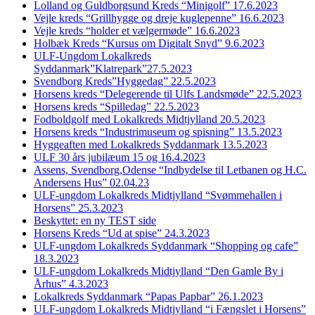
Lolland og Guldborgsund Kreds “Minigolf” 17.6.2023
Vejle kreds “Grillhygge og dreje kuglepenne” 16.6.2023
Vejle kreds “holder et vælgermøde” 16.6.2023
Holbæk Kreds “Kursus om Digitalt Snyd” 9.6.2023
ULF-Ungdom Lokalkreds
Syddanmark”Klatrepark”27.5.2023
Svendborg Kreds”Hyggedag” 22.5.2023
Horsens kreds “Delegerende til Ulfs Landsmøde” 22.5.2023
Horsens kreds “Spilledag” 22.5.2023
Fodboldgolf med Lokalkreds Midtjylland 20.5.2023
Horsens kreds “Industrimuseum og spisning” 13.5.2023
Hyggeaften med Lokalkreds Syddanmark 13.5.2023
ULF 30 års jubilæum 15 og 16.4.2023
Assens, Svendborg,Odense “Indbydelse til Letbanen og H.C.
Andersens Hus” 02.04.23
ULF-ungdom Lokalkreds Midtjylland “Svømmehallen i
Horsens” 25.3.2023
Beskyttet: en ny TEST side
Horsens Kreds “Ud at spise” 24.3.2023
ULF-ungdom Lokalkreds Syddanmark “Shopping og cafe”
18.3.2023
ULF-ungdom Lokalkreds Midtjylland “Den Gamle By i
Århus” 4.3.2023
Lokalkreds Syddanmark “Papas Papbar” 26.1.2023
ULF-ungdom Lokalkreds Midtjylland “i Fængslet i Horsens”