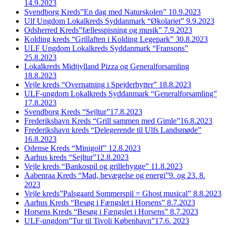
14.9.2023
Svendborg Kreds”En dag med Naturskolen” 10.9.2023
Ulf Ungdom Lokalkreds Syddanmark “Økolariet” 9.9.2023
Odsherred Kreds”fællesspisning og musik” 7.9.2023
Kolding kreds “Grillaften i Kolding Legepark” 30.8.2023
ULF Ungdom Lokalkreds Syddanmark “Fransons”
25.8.2023
Lokalkreds Midtjylland Pizza og Generalforsamling
18.8.2023
Vejle kreds “Overnatning i Spejderhytter” 18.8.2023
ULF-ungdom Lokalkreds Syddanmark “Generalforsamling”
17.8.2023
Svendborg Kreds “Sejltur”17.8.2023
Frederikshavn Kreds “Grill sammen med Gimle”16.8.2023
Frederikshavn kreds “Delegerende til Ulfs Landsmøde”
16.8.2023
Odense Kreds “Minigolf” 12.8.2023
Aarhus kreds “Sejltur”12.8.2023
Vejle kreds “Bankospil og grillehygge” 11.8.2023
Aabenraa Kreds “Mad, bevægelse og energi”9. og 23. 8.
2023
Vejle kreds”Palsgaard Sommerspil = Ghost musical” 8.8.2023
Aarhus Kreds “Besøg i Fængslet i Horsens” 8.7.2023
Horsens Kreds “Besøg i Fængslet i Horsens” 8.7.2023
ULF-ungdom”Tur til Tivoli København”17.6. 2023