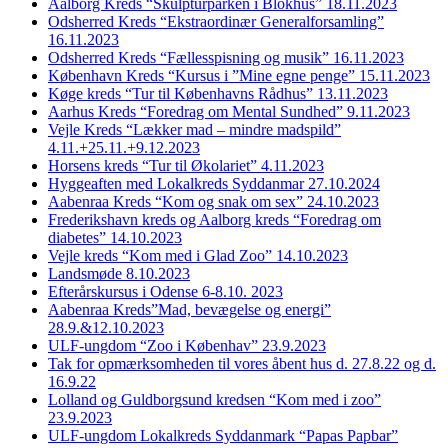
Aalborg Kreds “Skulpturparken i Blokhus” 18.11.2023
Odsherred Kreds “Ekstraordinær Generalforsamling”
16.11.2023
Odsherred Kreds “Fællesspisning og musik” 16.11.2023
København Kreds “Kursus i ”Mine egne penge” 15.11.2023
Køge kreds “Tur til Københavns Rådhus” 13.11.2023
Aarhus Kreds “Foredrag om Mental Sundhed” 9.11.2023
Vejle Kreds “Lækker mad – mindre madspild”
4.11.+25.11.+9.12.2023
Horsens kreds “Tur til Økolariet” 4.11.2023
Hyggeaften med Lokalkreds Syddanmar 27.10.2024
Aabenraa Kreds “Kom og snak om sex” 24.10.2023
Frederikshavn kreds og Aalborg kreds “Foredrag om
diabetes” 14.10.2023
Vejle kreds “Kom med i Glad Zoo” 14.10.2023
Landsmøde 8.10.2023
Efterårskursus i Odense 6-8.10. 2023
Aabenraa Kreds”Mad, bevægelse og energi”
28.9.&12.10.2023
ULF-ungdom “Zoo i Københav” 23.9.2023
Tak for opmærksomheden til vores åbent hus d. 27.8.22 og d.
16.9.22
Lolland og Guldborgsund kredsen “Kom med i zoo”
23.9.2023
ULF-ungdom Lokalkreds Syddanmark “Papas Papbar”