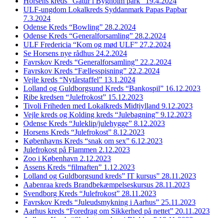
Horsens kreds “Gåtur i Bygholm park” 19.4.2024
ULF-ungdom Lokalkreds Syddanmark Papas Papbar
7.3.2024
Odense Kreds “Bowling” 28.2.2024
Odense Kreds “Generalforsamling” 28.2.2024
ULF Fredericia “Kom og mød ULF” 27.2.2024
Se Horsens nye rådhus 24.2.2024
Favrskov Kreds “Generalforsamling” 22.2.2024
Favrskov Kreds “Fællesspisning” 22.2.2024
Vejle kreds “Nytårstaffel” 13.1.2024
Lolland og Guldborgsund Kreds “Bankospil” 16.12.2023
Ribe kredsen “Julefrokost” 15.12.2023
Tivoli Friheden med Lokalkreds Midtjylland 9.12.2023
Vejle kreds og Kolding kreds “Julebagning” 9.12.2023
Odense Kreds “Juleklip/julehygge” 8.12.2023
Horsens Kreds “Julefrokost” 8.12.2023
Københavns Kreds “snak om sex” 6.12.2023
Julefrokost på Flammen 2.12.2023
Zoo i København 2.12.2023
Assens Kreds “filmaften” 1.12.2023
Lolland og Guldborgsund kreds” IT kursus” 28.11.2023
Aabenraa kreds Brandbekæmpelseskursus 28.11.2023
Svendborg Kreds “Julefrokost” 28.11.2023
Favrskov Kreds “Juleudsmykning i Aarhus” 25.11.2023
Aarhus kreds “Foredrag om Sikkerhed på nettet” 20.11.2023