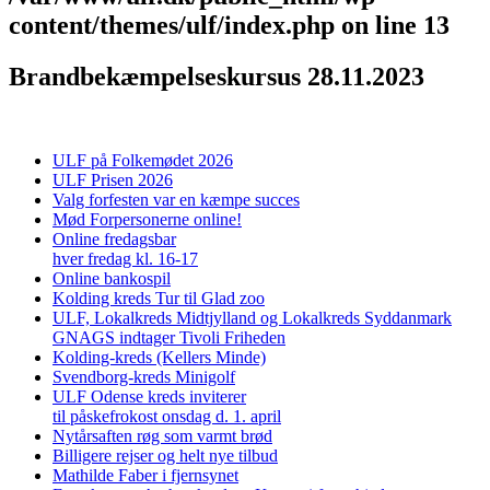
content/themes/ulf/index.php
on line
13
Brandbekæmpelseskursus 28.11.2023
ULF på Folkemødet 2026
ULF Prisen 2026
Valg forfesten var en kæmpe succes
Mød Forpersonerne online!
Online fredagsbar
hver fredag kl. 16-17
Online bankospil
Kolding kreds Tur til Glad zoo
ULF, Lokalkreds Midtjylland og Lokalkreds Syddanmark
GNAGS indtager Tivoli Friheden
Kolding-kreds (Kellers Minde)
Svendborg-kreds Minigolf
ULF Odense kreds inviterer
til påskefrokost onsdag d. 1. april
Nytårsaften røg som varmt brød
Billigere rejser og helt nye tilbud
Mathilde Faber i fjernsynet