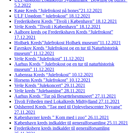
5.2.2022
Køge Kreds “Julefrokost på bones”21.12.2021
ULF Ungdom ” julefrokost” 18.12.2021
Frederiksberg Kreds ”Tivoli i København” 18.12.2021
Vejle Kreds ”Tivoli i København” 18.12.2021
Aalborg kreds og Frederikshavn Kreds “Julefrokost”
17.12.2021
Holbæk Kreds”Julefrokost Holbæk museum”11.12.2021
Favrskov Kreds “Julefrokost og en tur til Naturhistorisk
museum” 11.12.2021
Vejle Kreds ”Julefrokost” 11.12.2021
Aarhus Kreds ” Julefrokost og en tur til naturhistorisk
museum” 11.12.2021
Aabenraa Kreds “Julefrokost” 10.12.2021
Horsens Kreds ”Julefrokost” 10.12.2021
Vejle Kreds ”Julekoncert” 29.11.2021
Vejle kreds ”Julebagning” 28.11.2021
Aarhus Kreds “Tur på Besættelsesmuseet” 27.11.2021
Tivoli Friheden med Lokalkreds Midtjylland 27.11.2021
Odsherred Kreds “Tag med til Oplevelsescenter Nyvang”
27.11.2021
Københavner kreds ” Kom med i zoo” 26.11.2021
København kreds indkalder til generalforsamling 25.11.2021
Frederiksberg kreds indkalder til generalforsamling