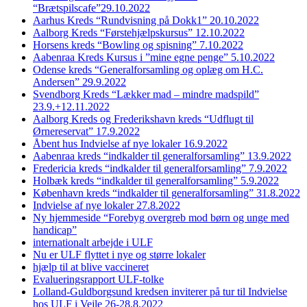
“Brætspilscafe”29.10.2022
Aarhus Kreds “Rundvisning på Dokk1” 20.10.2022
Aalborg Kreds “Førstehjælpskursus” 12.10.2022
Horsens kreds “Bowling og spisning” 7.10.2022
Aabenraa Kreds Kursus i ”mine egne penge” 5.10.2022
Odense kreds “Generalforsamling og oplæg om H.C.
Andersen” 29.9.2022
Svendborg Kreds “Lækker mad – mindre madspild”
23.9.+12.11.2022
Aalborg Kreds og Frederikshavn kreds “Udflugt til
Ørnereservat” 17.9.2022
Åbent hus Indvielse af nye lokaler 16.9.2022
Aabenraa kreds “indkalder til generalforsamling” 13.9.2022
Fredericia kreds “indkalder til generalforsamling” 7.9.2022
Holbæk kreds “indkalder til generalforsamling” 5.9.2022
København kreds “indkalder til generalforsamling” 31.8.2022
Indvielse af nye lokaler 27.8.2022
Ny hjemmeside “Forebyg overgreb mod børn og unge med
handicap”
internationalt arbejde i ULF
Nu er ULF flyttet i nye og større lokaler
hjælp til at blive vaccineret
Evalueringsrapport ULF-tolke
Lolland-Guldborgsund kredsen inviterer på tur til Indvielse
hos ULF i Vejle 26-28.8.2022