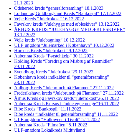
21.1.2023
Odsherred kreds “generalforsamling” 18.1.2023
Lolland og Guldborgsund Kreds “Bankospil” 17.12.2022
Vejle Kreds “Julefrokost” 16.12.2022
Favrskov kreds “Julehygge med æbleskiver” 13.12.2022
ÅRHUS KREDS “JULEHYGGE MED ÆBLESKIVER”
13.12.2022
Vejle kreds “Julebagning” 10.12.2022
ULF-ungdom “Julemarked i København” 10.12.2022
Horsens Kreds “Julefrokost” 9.12.2022
Aabenraa Kreds “Førstehjælp” 30.11.2022
Kolding Kreds “Foredrag om Misbrug af Rusmidler”
29.11.2022
Svendborg Kreds “Julefrokost”29.11.2022
København kreds indkalder til “generalforsamling”
28.11.2022
Aalborg Kreds “Julebrunch på Flammen” 27.11.2022
Frederikshavn kreds “Julebrunch på Flammen” 27.11.2022
Århus Kreds og Favrskov kreds”Julefrokost”26.11.2022
Aabenraa Kreds Kursus i ”mine egne penge”16.11.2022
Ribe Kreds “Bankospil” 11.11.2022
Ribe kreds “indkalder til generalforsamling” 11.11.2022
ULF-ungdom “Halloween i Tivoli” 5.11.2022
Aabenraa Kreds “Filmaften” 5.11.2022
ULF-ungdom Lokalkreds Midtjylland