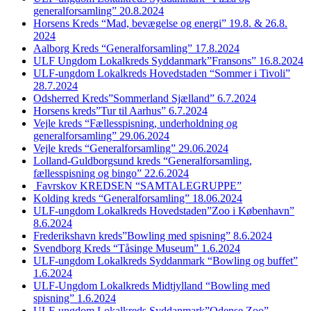
generalforsamling” 20.8.2024
Horsens Kreds “Mad, bevægelse og energi” 19.8. & 26.8.
2024
Aalborg Kreds “Generalforsamling” 17.8.2024
ULF Ungdom Lokalkreds Syddanmark”Fransons” 16.8.2024
ULF-ungdom Lokalkreds Hovedstaden “Sommer i Tivoli”
28.7.2024
Odsherred Kreds”Sommerland Sjælland” 6.7.2024
Horsens kreds”Tur til Aarhus” 6.7.2024
Vejle kreds “Fællesspisning, underholdning og
generalforsamling” 29.06.2024
Vejle kreds “Generalforsamling” 29.06.2024
Lolland-Guldborgsund kreds “Generalforsamling,
fællesspisning og bingo” 22.6.2024
Favrskov KREDSEN “SAMTALEGRUPPE”
Kolding kreds “Generalforsamling” 18.06.2024
ULF-ungdom Lokalkreds Hovedstaden”Zoo i København”
8.6.2024
Frederikshavn kreds”Bowling med spisning” 8.6.2024
Svendborg Kreds “Tåsinge Museum” 1.6.2024
ULF-ungdom Lokalkreds Syddanmark “Bowling og buffet”
1.6.2024
ULF-Ungdom Lokalkreds Midtjylland “Bowling med
spisning” 1.6.2024
ULF-ungdom Lokalkreds Syddanmark”Odense Zoo”