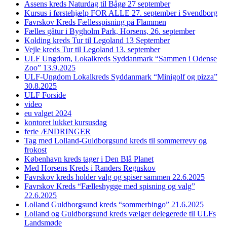
Assens kreds Naturdag til Bågø 27 september
Kursus i førstehjælp FOR ALLE 27. september i Svendborg
Favrskov Kreds Fællesspisning på Flammen
Fælles gåtur i Bygholm Park, Horsens, 26. september
Kolding kreds Tur til Legoland 13 September
Vejle kreds Tur til Legoland 13. september
ULF Ungdom, Lokalkreds Syddanmark “Sammen i Odense
Zoo” 13.9.2025
ULF-Ungdom Lokalkreds Syddanmark “Minigolf og pizza”
30.8.2025
ULF Forside
video
eu valget 2024
kontoret lukket kursusdag
ferie ÆNDRINGER
Tag med Lolland-Guldborgsund kreds til sommerrevy og
frokost
København kreds tager i Den Blå Planet
Med Horsens Kreds i Randers Regnskov
Favrskov kreds holder valg og spiser sammen 22.6.2025
Favrskov Kreds “Fælleshygge med spisning og valg”
22.6.2025
Lolland Guldborgsund kreds “sommerbingo” 21.6.2025
Lolland og Guldborgsund kreds vælger delegerede til ULFs
Landsmøde