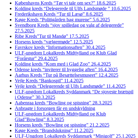
Københavns Kreds “Tør vi tale om sex?” 18.6.2025
Kolding kreds “Delegerede til Ulfs Landsmøde ” 10.6.2025
Frederikshavn Kreds “Tur til Læsø” 8.6.2025
Køge Kreds “Politigården bag murene” 5.6.2025
Svendborg Kreds “sjov spilledag og valg af delegerede”
27.5.2025
Ribe Kreds”Tur til Mandø” 17.5.2025
Horsens kreds “vælgermøde” 12.5.2025
Favrskov kreds “Informationsaften” 30.4.2025
ULF-ungdom Lokalkreds Midtjylland og Klub Glad
“Forårstur” 29.4.2025
Kolding kreds “Kom med i Glad Zoo” 26.4.2025
Odense kreds “inviterer til hyggelig aften” 16.4.2025
Aarhus Kreds “Tur på Besættelsesmuseet” 12.4.2025
Vejle Kreds “Bankospil” 11.4.2025
Vejle kreds “Delegerende til Ulfs Landsmøde” 11.4.2025
ULF-ungdom Lokalkreds Syddanmark “De sjoveste brætspil
i Odense” 30.3.2025
Aabenraa kreds “Bowling og spisning” 28.3.2025
Anbragte i forsorgen får en undskyldning
ULF-ungdom Lokalkreds Midtjylland og Klub
Glad”Bowling” 8.3.2025
Horsens kreds “Bowling og spisning” 21.2.2025
Køge Kreds “Brandslukning” 11.2.2025
ULF-Ungdom Lokalkreds Syddanmark “Minigolf” 25.1.2025