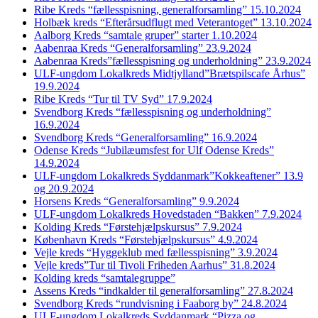
Ribe Kreds “fællesspisning, generalforsamling” 15.10.2024
Holbæk kreds “Efterårsudflugt med Veterantoget” 13.10.2024
Aalborg Kreds “samtale gruper” starter 1.10.2024
Aabenraa Kreds “Generalforsamling” 23.9.2024
Aabenraa Kreds”fællesspisning og underholdning” 23.9.2024
ULF-ungdom Lokalkreds Midtjylland”Brætspilscafe Århus”
19.9.2024
Ribe Kreds “Tur til TV Syd” 17.9.2024
Svendborg Kreds “fællesspisning og underholdning”
16.9.2024
Svendborg Kreds “Generalforsamling” 16.9.2024
Odense Kreds “Jubilæumsfest for Ulf Odense Kreds”
14.9.2024
ULF-ungdom Lokalkreds Syddanmark”Kokkeaftener” 13.9
og 20.9.2024
Horsens Kreds “Generalforsamling” 9.9.2024
ULF-ungdom Lokalkreds Hovedstaden “Bakken” 7.9.2024
Kolding Kreds “Førstehjælpskursus” 7.9.2024
København Kreds “Førstehjælpskursus” 4.9.2024
Vejle kreds “Hyggeklub med fællesspisning” 3.9.2024
Vejle kreds”Tur til Tivoli Friheden Aarhus” 31.8.2024
Kolding kreds “samtalegruppe”
Assens Kreds “indkalder til generalforsamling” 27.8.2024
Svendborg Kreds “rundvisning i Faaborg by” 24.8.2024
ULF-ungdom Lokalkreds Syddanmark “Pizza og