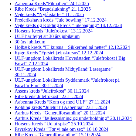
Aabenraa Kreds”Filmaften” 24.1.2025
Ribe Kreds “Brandslukning” 21.1.2025
Vejle kreds “Nytårstaffel” 11.1.2025
Frederikshavn kreds “Jule bowling” 17.12.2024
Vejle kreds og Kolding kreds “Julebagning” 14.12.2024
Horsens Kreds “Julefrokost” 13.12.2024
ULF har fejret sit 30 års jubilæum
30 års jubilæum
Holbæk kreds “IT-kursus – Sikkerhed på nettet” 12.12.2024
Køge Kreds “Førstehjælpskursus” 12.12.2024
ULF-ungdom Lokalkreds Hovedstaden “Julefrokost i Big
Bowl” 7.12.2024
ULF-ungdom Lokalkreds Midtjylland”Lasergame”
30.11.2024
ULF-ungdom Lokalkreds Syddanmark “Julefrokost på
Bowl’n’Fun” 30.11.2024
Assens kreds “Julefrokost” 30.11.2024
Ribe kreds”Julefrokost” 23.11.2024
Aabenraa Kreds “Kom og mød ULF” 27.11.2024
Kolding kreds “Juletur til Aabenraa” 23.11.2024
Aarhus Kreds “Generalforsamling” 20.11.2024
Aarhus Kreds “fællesspisning og underholdning” 20.11.2024
Horsens Kreds “Ud at spise” 25.10.2024
Favrskov Kreds “Tør vi tale om sex” 16.10.2024
Ribe Kreds “Generalforsamling” 15.10.2024