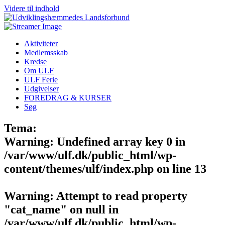
Videre til indhold
Aktiviteter
Medlemsskab
Kredse
Om ULF
ULF Ferie
Udgivelser
FOREDRAG & KURSER
Søg
Tema:
Warning
: Undefined array key 0 in
/var/www/ulf.dk/public_html/wp-
content/themes/ulf/index.php
on line
13
Warning
: Attempt to read property
"cat_name" on null in
/var/www/ulf.dk/public_html/wp-