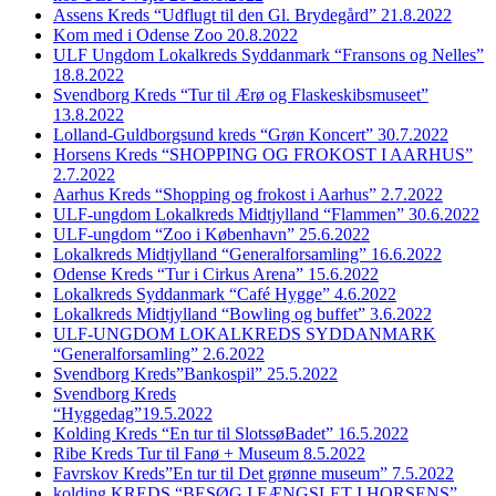
Assens Kreds “Udflugt til den Gl. Brydegård” 21.8.2022
Kom med i Odense Zoo 20.8.2022
ULF Ungdom Lokalkreds Syddanmark “Fransons og Nelles”
18.8.2022
Svendborg Kreds “Tur til Ærø og Flaskeskibsmuseet”
13.8.2022
Lolland-Guldborgsund kreds “Grøn Koncert” 30.7.2022
Horsens Kreds “SHOPPING OG FROKOST I AARHUS”
2.7.2022
Aarhus Kreds “Shopping og frokost i Aarhus” 2.7.2022
ULF-ungdom Lokalkreds Midtjylland “Flammen” 30.6.2022
ULF-ungdom “Zoo i København” 25.6.2022
Lokalkreds Midtjylland “Generalforsamling” 16.6.2022
Odense Kreds “Tur i Cirkus Arena” 15.6.2022
Lokalkreds Syddanmark “Café Hygge” 4.6.2022
Lokalkreds Midtjylland “Bowling og buffet” 3.6.2022
ULF-UNGDOM LOKALKREDS SYDDANMARK
“Generalforsamling” 2.6.2022
Svendborg Kreds”Bankospil” 25.5.2022
Svendborg Kreds
“Hyggedag”19.5.2022
Kolding Kreds “En tur til SlotssøBadet” 16.5.2022
Ribe Kreds Tur til Fanø + Museum 8.5.2022
Favrskov Kreds”En tur til Det grønne museum” 7.5.2022
kolding KREDS “BESØG I FÆNGSLET I HORSENS”