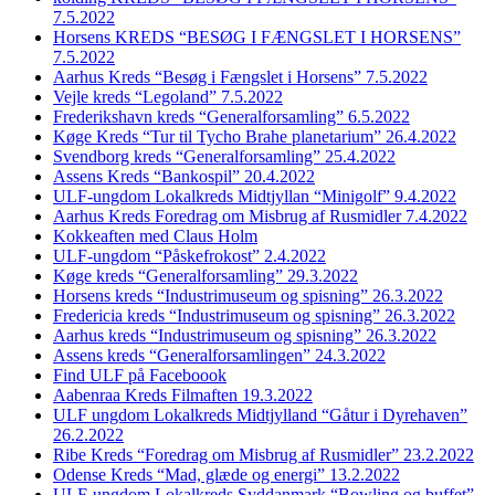
7.5.2022
Horsens KREDS “BESØG I FÆNGSLET I HORSENS”
7.5.2022
Aarhus Kreds “Besøg i Fængslet i Horsens” 7.5.2022
Vejle kreds “Legoland” 7.5.2022
Frederikshavn kreds “Generalforsamling” 6.5.2022
Køge Kreds “Tur til Tycho Brahe planetarium” 26.4.2022
Svendborg kreds “Generalforsamling” 25.4.2022
Assens Kreds “Bankospil” 20.4.2022
ULF-ungdom Lokalkreds Midtjyllan “Minigolf” 9.4.2022
Aarhus Kreds Foredrag om Misbrug af Rusmidler 7.4.2022
Kokkeaften med Claus Holm
ULF-ungdom “Påskefrokost” 2.4.2022
Køge kreds “Generalforsamling” 29.3.2022
Horsens kreds “Industrimuseum og spisning” 26.3.2022
Fredericia kreds “Industrimuseum og spisning” 26.3.2022
Aarhus kreds “Industrimuseum og spisning” 26.3.2022
Assens kreds “Generalforsamlingen” 24.3.2022
Find ULF på Faceboook
Aabenraa Kreds Filmaften 19.3.2022
ULF ungdom Lokalkreds Midtjylland “Gåtur i Dyrehaven”
26.2.2022
Ribe Kreds “Foredrag om Misbrug af Rusmidler” 23.2.2022
Odense Kreds “Mad, glæde og energi” 13.2.2022
ULF-ungdom Lokalkreds Syddanmark “Bowling og buffet”