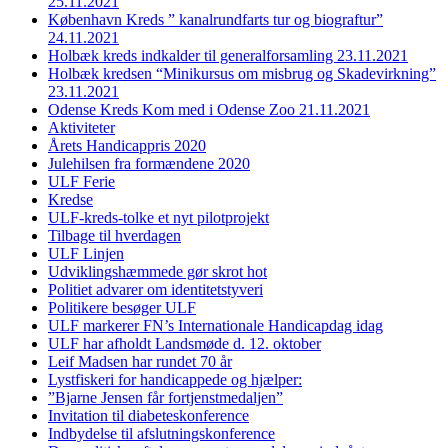
25.11.2021
København Kreds ” kanalrundfarts tur og biograftur”
24.11.2021
Holbæk kreds indkalder til generalforsamling 23.11.2021
Holbæk kredsen “Minikursus om misbrug og Skadevirkning”
23.11.2021
Odense Kreds Kom med i Odense Zoo 21.11.2021
Aktiviteter
Årets Handicappris 2020
Julehilsen fra formændene 2020
ULF Ferie
Kredse
ULF-kreds-tolke et nyt pilotprojekt
Tilbage til hverdagen
ULF Linjen
Udviklingshæmmede gør skrot hot
Politiet advarer om identitetstyveri
Politikere besøger ULF
ULF markerer FN’s Internationale Handicapdag idag
ULF har afholdt Landsmøde d. 12. oktober
Leif Madsen har rundet 70 år
Lystfiskeri for handicappede og hjælper:
”Bjarne Jensen får fortjenstmedaljen”
Invitation til diabeteskonference
Indbydelse til afslutningskonference