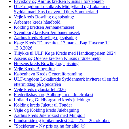
Favrskov og Aarhus kredsen Kursus i førstehjælp
ULF-ungdom Lokalkreds Midtjylland og Lokalkreds
Syddanmark Sus i maven i Djurs Sommerland
Vejle kreds Bowling og spisning:
Aabenraa kreds håndbold
Kolding kredsen Jernbanemuseet
Svendborg kredsen Jernbanemuseet:
Aarhus kreds Bowling og spisning
Køge Kreds “Danseaften 13 marts i Bag Haverne 1”
13.3.2026
Tillykke til ULF Køge Kreds med Handicapprisen 2024
Assens og Odense kredsen Kursus i førstehjælp
Horsens kreds Bowling og spisning
Vejle Kreds Biograftur
København Kreds Generalforsamling
ULF-ungdom Lokalkreds Syddanmark inviterer til en fed
eftermiddag på Spilcaféen
Vejle kreds nytårstaffel 2026
Frederikshavn og Aalborg kreds Julefrokost
Lolland og Guldborgsund kreds julebingo
Kolding kreds Juletur til Tønder
Vejle og Kolding kreds Julebagning
Aarhus kreds Julefrokost med Minigolf
Landsmøde og jubilæumsfest 24. – 25. – 26. oktober
”Spejdertur – Ny pris og nu for alle! 😊”