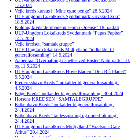
1.6.2024
Vejle kreds kursus i “Mine egne penge” 28.5.2024
ULF-ungdom Lokalkreds Syddanmark”Givskud Zoo”
18.5.2024
Kolding kreds”Jernbanemuseum i Odense” 18.5.2024
ULF-Ungdom Lokalkreds Syddanmark “Papas Papbar”
14.5.2024
Vejle kredsen “samtalegruppe”
ULF-Ungdom lokalkreds Midtjylland “indkalder til
generalforsamling” 14.5.2024
Aabenraa “Overnatning i shelter ved Ensted Naturpark” 10.
og 11.5.2024
ULF-ungdom Lokalkreds Hovedstaden “Den Blå Planet”
5.5.2024
Frederikshavn Kreds “indkalder til generalforsamling”
4.5.2024
Køge Kreds “indkalder til generalforsamling” 30.4.2024
Horsens KREDSEN “SAMTALEGRUPPE”
København Kreds “indkalder til generalforsamling”
24.4.2024
København Kreds “fællesspisning og underholdning”
24.4.2024
ULF-ungdom Lokalkreds Midtjylland “Brætspils Cafe
Århus” 20.4.2024