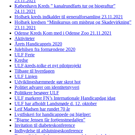
25.11.2021
København Kreds ” kanalrundfarts tur og biograftur”
24.11.2021
Holbæk kreds indkalder til generalforsamling 23.11.2021
Holbæk kredsen “Minikursus om misbrug og Skadevirkning”
23.11.2021
Odense Kreds Kom med i Odense Zoo 21.11.2021
Aktiviteter
Årets Handicappris 2020
Julehilsen fra formændene 2020
ULF Ferie
Kredse
ULF-kreds-tolke et nyt pilotprojekt
Tilbage til hverdagen
ULF Linjen
Udviklingshæmmede gør skrot hot
Politiet advarer om identitetstyveri
Politikere besøger ULF
ULF markerer FN’s Internationale Handicapdag idag
ULF har afholdt Landsmøde d. 12. oktober
Leif Madsen har rundet 70 år
Lystfiskeri for handicappede og hjælper:
”Bjarne Jensen får fortjenstmedaljen”
Invitation til diabeteskonference
Indbydelse til afslutningskonference