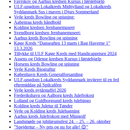
Favrskov og Aarhus kredsen Kursus i førstehjælp
ULF-ungdom Lokalkreds Midtjylland og Lokalkreds
Syddanmark Sus i maven i Djurs Sommerland
Vejle kreds Bowling og spisning:
Aabenraa kreds håndbold
Kolding kredsen Jernbanemuseet
Svendborg kredsen Jernbanemuseet:
Aarhus kreds Bowling og spisning
Køge Kreds “Danseaften 13 marts i Bag Haverne 1”
13.3.2026
Tillykke til ULF Køge Kreds med Handicapprisen 2024
Assens og Odense kredsen Kursus i førstehjælp
Horsens kreds Bowling og spisning
Vejle Kreds Biograftur
København Kreds Generalforsamling
ULF-ungdom Lokalkreds Syddanmark inviterer til en fed
eftermiddag på Spilcaféen
Vejle kreds nytårstaffel 2026
Frederikshavn og Aalborg kreds Julefrokost
Lolland og Guldborgsund kreds julebingo
Kolding kreds Juletur til Tønder
Vejle og Kolding kreds Julebagning
Aarhus kreds Julefrokost med Minigolf
Landsmøde og jubilæumsfest 24. – 25. – 26. oktober
”Spejdertur – Ny pris og nu for alle! 😊”