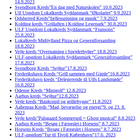
14.9.2023
Svendborg Kreds”En dag med Naturskolen” 10.9.2023
Ulf Ungdom Lokalkreds Syddanmark “Økolariet” 9.9.2023
Odsherred Kreds”fællesspisning og musik” 7.9.2023
Kolding kreds “Grillaften i Kolding Legepark” 30.8.2023
ULF Ungdom Lokalkreds Syddanmark “Fransons”
25.8.2023
Lokalkreds Midtjylland Pizza og Generalforsamling
18.8.2023
Vejle kreds “Overnatning i Spejderhytter” 18.8.2023
ULF-ungdom Lokalkreds Syddanmark “Generalforsamling”
17.8.2023
Svendborg Kreds “Sejltur”17.8.2023
Frederikshavn Kreds “Grill sammen med Gimle”16.8.2023
Frederikshavn kreds “Delegerende til Ulfs Landsmøde”
16.8.2023
Odense Kreds “Minigolf” 12.8.2023
Aarhus kreds “Sejltur”12.8.2023
Vejle kreds “Bankospil og grillehygge” 11.8.2023
Aabenraa Kreds “Mad, bevægelse og energi”9. og 23. 8.
2023
Vejle kreds”Palsgaard Sommerspil = Ghost musical” 8.8.2023
Aarhus Kreds “Besøg i Fængslet i Horsens” 8.7.2023
Horsens Kreds “Besøg i Fængslet i Horsens” 8.7.2023
ULF-ungdom”Tur til Tivoli København”17.6. 2023