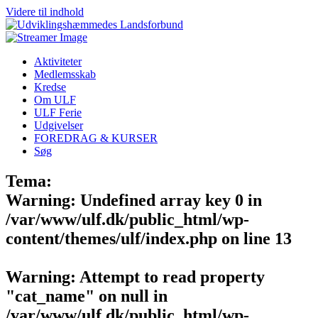
Videre til indhold
Aktiviteter
Medlemsskab
Kredse
Om ULF
ULF Ferie
Udgivelser
FOREDRAG & KURSER
Søg
Tema:
Warning
: Undefined array key 0 in
/var/www/ulf.dk/public_html/wp-
content/themes/ulf/index.php
on line
13
Warning
: Attempt to read property
"cat_name" on null in
/var/www/ulf.dk/public_html/wp-