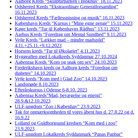
Aalborg Kreds “Skulpturparken i Blokhus” 18.11.2023
Odsherred Kreds “Ekstraordinær Generalforsamling”
16.11.2023
Odsherred Kreds “Fællesspisning og musik” 16.11.2023
København Kreds “Kursus i ”Mine egne penge” 15.11.2023
Køge kreds “Tur til Københavns Rådhus” 13.11.2023
Aarhus Kreds “Foredrag om Mental Sundhed” 9.11.2023
Vejle Kreds “Lækker mad – mindre madspild”
4.11.+25.11.+9.12.2023
Horsens kreds “Tur til Økolariet” 4.11.2023
Hyggeaften med Lokalkreds Syddanmar 27.10.2024
Aabenraa Kreds “Kom og snak om sex” 24.10.2023
Frederikshavn kreds og Aalborg kreds “Foredrag om
diabetes” 14.10.2023
Vejle kreds “Kom med i Glad Zoo” 14.10.2023
Landsmøde 8.10.2023
Efterårskursus i Odense 6-8.10. 2023
Aabenraa Kreds”Mad, bevægelse og energi”
28.9.&12.10.2023
ULF-ungdom “Zoo i Københav” 23.9.2023
Tak for opmærksomheden til vores åbent hus d. 27.8.22 og d.
16.9.22
Lolland og Guldborgsund kredsen “Kom med i zoo”
23.9.2023
ULF-ungdom Lokalkreds Syddanmark “Papas Papbar”