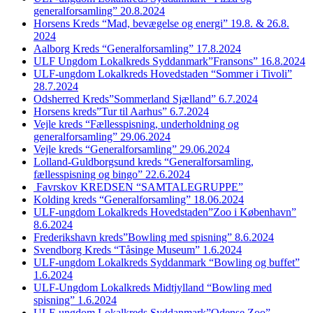
generalforsamling” 20.8.2024
Horsens Kreds “Mad, bevægelse og energi” 19.8. & 26.8.
2024
Aalborg Kreds “Generalforsamling” 17.8.2024
ULF Ungdom Lokalkreds Syddanmark”Fransons” 16.8.2024
ULF-ungdom Lokalkreds Hovedstaden “Sommer i Tivoli”
28.7.2024
Odsherred Kreds”Sommerland Sjælland” 6.7.2024
Horsens kreds”Tur til Aarhus” 6.7.2024
Vejle kreds “Fællesspisning, underholdning og
generalforsamling” 29.06.2024
Vejle kreds “Generalforsamling” 29.06.2024
Lolland-Guldborgsund kreds “Generalforsamling,
fællesspisning og bingo” 22.6.2024
Favrskov KREDSEN “SAMTALEGRUPPE”
Kolding kreds “Generalforsamling” 18.06.2024
ULF-ungdom Lokalkreds Hovedstaden”Zoo i København”
8.6.2024
Frederikshavn kreds”Bowling med spisning” 8.6.2024
Svendborg Kreds “Tåsinge Museum” 1.6.2024
ULF-ungdom Lokalkreds Syddanmark “Bowling og buffet”
1.6.2024
ULF-Ungdom Lokalkreds Midtjylland “Bowling med
spisning” 1.6.2024
ULF-ungdom Lokalkreds Syddanmark”Odense Zoo”