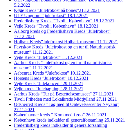
5.2.2022
Køge Kreds “Julefrokost på bones”21.12.2021
ULF Ungdom ” julefrokost” 18.12.2021
Frederiksberg Kreds ”Tivoli i København” 18.12.2021
Vejle Kreds ”Tivoli i København” 18.12.2021
Aalborg kreds og Frederikshavn Kreds “Julefrokost”
17.12.2021
Holbæk Kreds”Julefrokost Holbæk museum”11.12.2021
Favrskov Kreds “Julefrokost og en tur til Naturhistorisk
museum” 11.12.2021
Vejle Kreds ”Julefrokost” 11.12.2021
Aarhus Kreds ” Julefrokost og en tur til naturhistorisk
museum” 11.12.2021
Aabenraa Kreds “Julefrokost” 10.12.2021
Horsens Kreds ”Julefrokost” 10.12.2021
Vejle Kreds ”Julekoncert” 29.11.2021
Vejle kreds ”Julebagning” 28.11.2021
Aarhus Kreds “Tur på Besættelsesmuseet” 27.11.2021
Tivoli Friheden med Lokalkreds Midtjylland 27.11.2021
Odsherred Kreds “Tag med til Oplevelsescenter Nyvang”
27.11.2021
Københavner kreds ” Kom med i zoo” 26.11.2021
København kreds indkalder til generalforsamling 25.11.2021
Frederiksberg kreds indkalder til generalforsamling