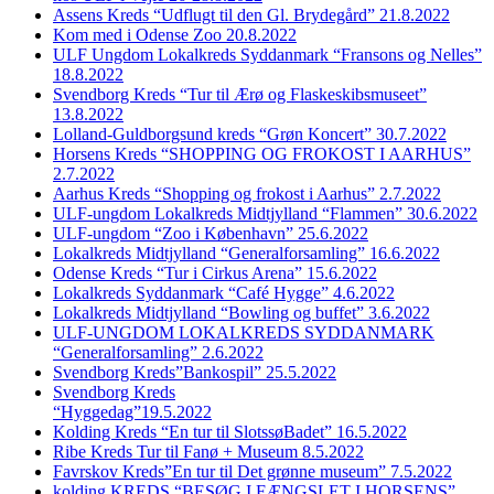
Assens Kreds “Udflugt til den Gl. Brydegård” 21.8.2022
Kom med i Odense Zoo 20.8.2022
ULF Ungdom Lokalkreds Syddanmark “Fransons og Nelles”
18.8.2022
Svendborg Kreds “Tur til Ærø og Flaskeskibsmuseet”
13.8.2022
Lolland-Guldborgsund kreds “Grøn Koncert” 30.7.2022
Horsens Kreds “SHOPPING OG FROKOST I AARHUS”
2.7.2022
Aarhus Kreds “Shopping og frokost i Aarhus” 2.7.2022
ULF-ungdom Lokalkreds Midtjylland “Flammen” 30.6.2022
ULF-ungdom “Zoo i København” 25.6.2022
Lokalkreds Midtjylland “Generalforsamling” 16.6.2022
Odense Kreds “Tur i Cirkus Arena” 15.6.2022
Lokalkreds Syddanmark “Café Hygge” 4.6.2022
Lokalkreds Midtjylland “Bowling og buffet” 3.6.2022
ULF-UNGDOM LOKALKREDS SYDDANMARK
“Generalforsamling” 2.6.2022
Svendborg Kreds”Bankospil” 25.5.2022
Svendborg Kreds
“Hyggedag”19.5.2022
Kolding Kreds “En tur til SlotssøBadet” 16.5.2022
Ribe Kreds Tur til Fanø + Museum 8.5.2022
Favrskov Kreds”En tur til Det grønne museum” 7.5.2022
kolding KREDS “BESØG I FÆNGSLET I HORSENS”