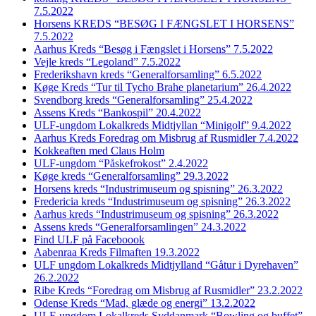
7.5.2022
Horsens KREDS “BESØG I FÆNGSLET I HORSENS”
7.5.2022
Aarhus Kreds “Besøg i Fængslet i Horsens” 7.5.2022
Vejle kreds “Legoland” 7.5.2022
Frederikshavn kreds “Generalforsamling” 6.5.2022
Køge Kreds “Tur til Tycho Brahe planetarium” 26.4.2022
Svendborg kreds “Generalforsamling” 25.4.2022
Assens Kreds “Bankospil” 20.4.2022
ULF-ungdom Lokalkreds Midtjyllan “Minigolf” 9.4.2022
Aarhus Kreds Foredrag om Misbrug af Rusmidler 7.4.2022
Kokkeaften med Claus Holm
ULF-ungdom “Påskefrokost” 2.4.2022
Køge kreds “Generalforsamling” 29.3.2022
Horsens kreds “Industrimuseum og spisning” 26.3.2022
Fredericia kreds “Industrimuseum og spisning” 26.3.2022
Aarhus kreds “Industrimuseum og spisning” 26.3.2022
Assens kreds “Generalforsamlingen” 24.3.2022
Find ULF på Faceboook
Aabenraa Kreds Filmaften 19.3.2022
ULF ungdom Lokalkreds Midtjylland “Gåtur i Dyrehaven”
26.2.2022
Ribe Kreds “Foredrag om Misbrug af Rusmidler” 23.2.2022
Odense Kreds “Mad, glæde og energi” 13.2.2022
ULF-ungdom Lokalkreds Syddanmark “Bowling og buffet”