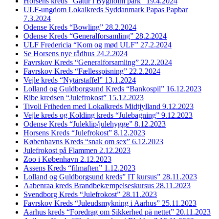
Horsens kreds “Gåtur i Bygholm park” 19.4.2024
ULF-ungdom Lokalkreds Syddanmark Papas Papbar
7.3.2024
Odense Kreds “Bowling” 28.2.2024
Odense Kreds “Generalforsamling” 28.2.2024
ULF Fredericia “Kom og mød ULF” 27.2.2024
Se Horsens nye rådhus 24.2.2024
Favrskov Kreds “Generalforsamling” 22.2.2024
Favrskov Kreds “Fællesspisning” 22.2.2024
Vejle kreds “Nytårstaffel” 13.1.2024
Lolland og Guldborgsund Kreds “Bankospil” 16.12.2023
Ribe kredsen “Julefrokost” 15.12.2023
Tivoli Friheden med Lokalkreds Midtjylland 9.12.2023
Vejle kreds og Kolding kreds “Julebagning” 9.12.2023
Odense Kreds “Juleklip/julehygge” 8.12.2023
Horsens Kreds “Julefrokost” 8.12.2023
Københavns Kreds “snak om sex” 6.12.2023
Julefrokost på Flammen 2.12.2023
Zoo i København 2.12.2023
Assens Kreds “filmaften” 1.12.2023
Lolland og Guldborgsund kreds” IT kursus” 28.11.2023
Aabenraa kreds Brandbekæmpelseskursus 28.11.2023
Svendborg Kreds “Julefrokost” 28.11.2023
Favrskov Kreds “Juleudsmykning i Aarhus” 25.11.2023
Aarhus kreds “Foredrag om Sikkerhed på nettet” 20.11.2023