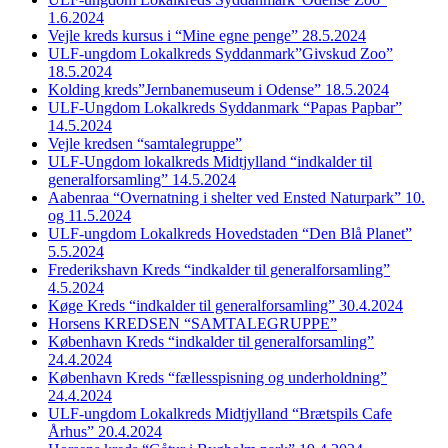
1.6.2024
Vejle kreds kursus i “Mine egne penge” 28.5.2024
ULF-ungdom Lokalkreds Syddanmark”Givskud Zoo”
18.5.2024
Kolding kreds”Jernbanemuseum i Odense” 18.5.2024
ULF-Ungdom Lokalkreds Syddanmark “Papas Papbar”
14.5.2024
Vejle kredsen “samtalegruppe”
ULF-Ungdom lokalkreds Midtjylland “indkalder til
generalforsamling” 14.5.2024
Aabenraa “Overnatning i shelter ved Ensted Naturpark” 10.
og 11.5.2024
ULF-ungdom Lokalkreds Hovedstaden “Den Blå Planet”
5.5.2024
Frederikshavn Kreds “indkalder til generalforsamling”
4.5.2024
Køge Kreds “indkalder til generalforsamling” 30.4.2024
Horsens KREDSEN “SAMTALEGRUPPE”
København Kreds “indkalder til generalforsamling”
24.4.2024
København Kreds “fællesspisning og underholdning”
24.4.2024
ULF-ungdom Lokalkreds Midtjylland “Brætspils Cafe
Århus” 20.4.2024