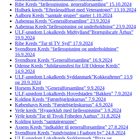
Ribe Kreds “fællesspisning, generalforsamling” 15.10.2024
Holbæk kreds “Efterårsudflugt med Veterantoget” 13.10.2024
Aalborg Kreds “samtale gruper” starter 1.10.2024
Aabenraa Kreds “Generalforsamling” 23.9.2024
Aabenraa Kreds”fællesspisning og underholdning” 23.9.2024
ULF-ungdom Lokalkreds Midtjylland”Brætspilscafe Århus”
19.9.2024
Ribe Kreds “Tur til TV Syd” 17.9.2024
Svendborg Kreds “fællesspisning og underholdning”
16.9.2024
Svendborg Kreds “Generalforsamling” 16.9.2024
Odense Kreds “Jubilæumsfest for Ulf Odense Kreds”
14.9.2024
ULF-ungdom Lokalkreds Syddanmark”Kokkeaftener” 13.9
og 20.9.2024
Horsens Kreds “Generalforsamling” 9.9.2024
ULF-ungdom Lokalkreds Hovedstaden “Bakken” 7.9.2024
Kolding Kreds “Førstehjælpskursus” 7.9.2024
København Kreds “Førstehjælpskursus” 4.9.2024
Vejle kreds “Hyggeklub med fællesspisning” 3.9.2024
Vejle kreds”Tur til Tivoli Friheden Aarhus” 31.8.2024
Kolding kreds “samtalegruppe”
Assens Kreds “indkalder til generalforsamling” 27.8.2024
Svendborg Kreds “rundvisning i Faaborg by” 24.8.2024
ULF-ungdom Lokalkreds Syddanmark “Pizza og