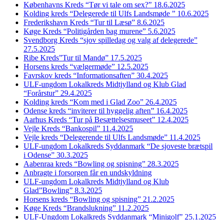
Københavns Kreds “Tør vi tale om sex?” 18.6.2025
Kolding kreds “Delegerede til Ulfs Landsmøde ” 10.6.2025
Frederikshavn Kreds “Tur til Læsø” 8.6.2025
Køge Kreds “Politigården bag murene” 5.6.2025
Svendborg Kreds “sjov spilledag og valg af delegerede”
27.5.2025
Ribe Kreds”Tur til Mandø” 17.5.2025
Horsens kreds “vælgermøde” 12.5.2025
Favrskov kreds “Informationsaften” 30.4.2025
ULF-ungdom Lokalkreds Midtjylland og Klub Glad
“Forårstur” 29.4.2025
Kolding kreds “Kom med i Glad Zoo” 26.4.2025
Odense kreds “inviterer til hyggelig aften” 16.4.2025
Aarhus Kreds “Tur på Besættelsesmuseet” 12.4.2025
Vejle Kreds “Bankospil” 11.4.2025
Vejle kreds “Delegerende til Ulfs Landsmøde” 11.4.2025
ULF-ungdom Lokalkreds Syddanmark “De sjoveste brætspil
i Odense” 30.3.2025
Aabenraa kreds “Bowling og spisning” 28.3.2025
Anbragte i forsorgen får en undskyldning
ULF-ungdom Lokalkreds Midtjylland og Klub
Glad”Bowling” 8.3.2025
Horsens kreds “Bowling og spisning” 21.2.2025
Køge Kreds “Brandslukning” 11.2.2025
ULF-Ungdom Lokalkreds Syddanmark “Minigolf” 25.1.2025