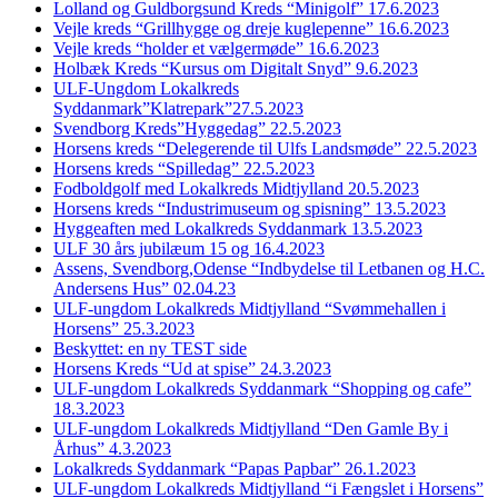
Lolland og Guldborgsund Kreds “Minigolf” 17.6.2023
Vejle kreds “Grillhygge og dreje kuglepenne” 16.6.2023
Vejle kreds “holder et vælgermøde” 16.6.2023
Holbæk Kreds “Kursus om Digitalt Snyd” 9.6.2023
ULF-Ungdom Lokalkreds
Syddanmark”Klatrepark”27.5.2023
Svendborg Kreds”Hyggedag” 22.5.2023
Horsens kreds “Delegerende til Ulfs Landsmøde” 22.5.2023
Horsens kreds “Spilledag” 22.5.2023
Fodboldgolf med Lokalkreds Midtjylland 20.5.2023
Horsens kreds “Industrimuseum og spisning” 13.5.2023
Hyggeaften med Lokalkreds Syddanmark 13.5.2023
ULF 30 års jubilæum 15 og 16.4.2023
Assens, Svendborg,Odense “Indbydelse til Letbanen og H.C.
Andersens Hus” 02.04.23
ULF-ungdom Lokalkreds Midtjylland “Svømmehallen i
Horsens” 25.3.2023
Beskyttet: en ny TEST side
Horsens Kreds “Ud at spise” 24.3.2023
ULF-ungdom Lokalkreds Syddanmark “Shopping og cafe”
18.3.2023
ULF-ungdom Lokalkreds Midtjylland “Den Gamle By i
Århus” 4.3.2023
Lokalkreds Syddanmark “Papas Papbar” 26.1.2023
ULF-ungdom Lokalkreds Midtjylland “i Fængslet i Horsens”