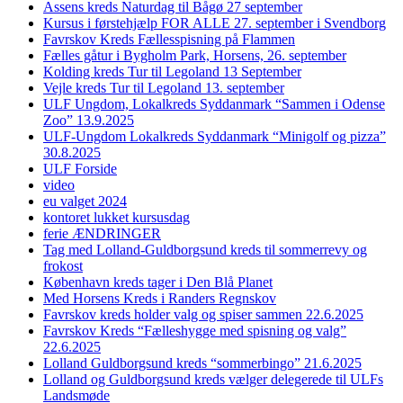
Assens kreds Naturdag til Bågø 27 september
Kursus i førstehjælp FOR ALLE 27. september i Svendborg
Favrskov Kreds Fællesspisning på Flammen
Fælles gåtur i Bygholm Park, Horsens, 26. september
Kolding kreds Tur til Legoland 13 September
Vejle kreds Tur til Legoland 13. september
ULF Ungdom, Lokalkreds Syddanmark “Sammen i Odense
Zoo” 13.9.2025
ULF-Ungdom Lokalkreds Syddanmark “Minigolf og pizza”
30.8.2025
ULF Forside
video
eu valget 2024
kontoret lukket kursusdag
ferie ÆNDRINGER
Tag med Lolland-Guldborgsund kreds til sommerrevy og
frokost
København kreds tager i Den Blå Planet
Med Horsens Kreds i Randers Regnskov
Favrskov kreds holder valg og spiser sammen 22.6.2025
Favrskov Kreds “Fælleshygge med spisning og valg”
22.6.2025
Lolland Guldborgsund kreds “sommerbingo” 21.6.2025
Lolland og Guldborgsund kreds vælger delegerede til ULFs
Landsmøde