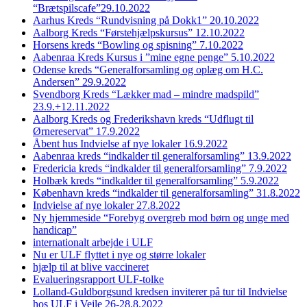
“Brætspilscafe”29.10.2022
Aarhus Kreds “Rundvisning på Dokk1” 20.10.2022
Aalborg Kreds “Førstehjælpskursus” 12.10.2022
Horsens kreds “Bowling og spisning” 7.10.2022
Aabenraa Kreds Kursus i ”mine egne penge” 5.10.2022
Odense kreds “Generalforsamling og oplæg om H.C.
Andersen” 29.9.2022
Svendborg Kreds “Lækker mad – mindre madspild”
23.9.+12.11.2022
Aalborg Kreds og Frederikshavn kreds “Udflugt til
Ørnereservat” 17.9.2022
Åbent hus Indvielse af nye lokaler 16.9.2022
Aabenraa kreds “indkalder til generalforsamling” 13.9.2022
Fredericia kreds “indkalder til generalforsamling” 7.9.2022
Holbæk kreds “indkalder til generalforsamling” 5.9.2022
København kreds “indkalder til generalforsamling” 31.8.2022
Indvielse af nye lokaler 27.8.2022
Ny hjemmeside “Forebyg overgreb mod børn og unge med
handicap”
internationalt arbejde i ULF
Nu er ULF flyttet i nye og større lokaler
hjælp til at blive vaccineret
Evalueringsrapport ULF-tolke
Lolland-Guldborgsund kredsen inviterer på tur til Indvielse
hos ULF i Vejle 26-28.8.2022