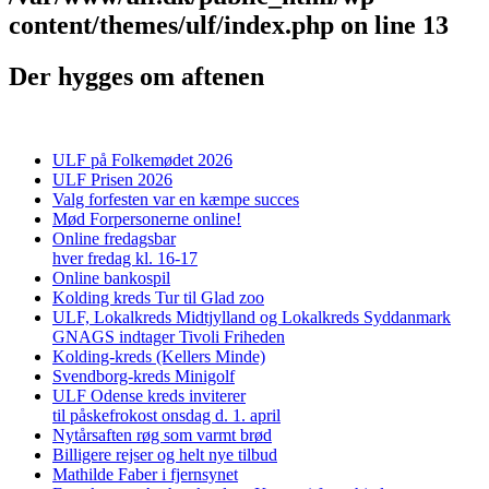
content/themes/ulf/index.php
on line
13
Der hygges om aftenen
ULF på Folkemødet 2026
ULF Prisen 2026
Valg forfesten var en kæmpe succes
Mød Forpersonerne online!
Online fredagsbar
hver fredag kl. 16-17
Online bankospil
Kolding kreds Tur til Glad zoo
ULF, Lokalkreds Midtjylland og Lokalkreds Syddanmark
GNAGS indtager Tivoli Friheden
Kolding-kreds (Kellers Minde)
Svendborg-kreds Minigolf
ULF Odense kreds inviterer
til påskefrokost onsdag d. 1. april
Nytårsaften røg som varmt brød
Billigere rejser og helt nye tilbud
Mathilde Faber i fjernsynet