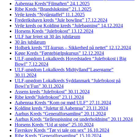
Aabenraa Kreds”Filmaften” 24.1.2025
Ribe Kreds “Brandslukning” 21.1.2025
Vejle kreds “Nytårstaffel” 11.1.2025
Frederikshavn kreds “Jule bowling” 17.12.2024
Vejle kreds og Kolding kreds “Julebagning” 14.12.2024
Horsens Kreds “Julefrokost” 13.12.2024
ULF har fejret sit 30 års jubilæum
30 års jubilæum
Holbæk kreds “IT-kursus – Sikkerhed på nettet” 12.12.2024
Køge Kreds “Førstehjælpskursus” 12.12.2024
ULF-ungdom Lokalkreds Hovedstaden “Julefrokost i Big
Bowl” 7.12.2024
ULF-ungdom Lokalkreds Midtjylland”Lasergame”
30.11.2024
ULF-ungdom Lokalkreds Syddanmark “Julefrokost på
Bowl’n’Fun” 30.11.2024
Assens kreds “Julefrokost” 30.11.2024
Ribe kreds”Julefrokost” 23.11.2024
Aabenraa Kreds “Kom og mød ULF” 27.11.2024
Kolding kreds “Juletur til Aabenraa” 23.11.2024
Aarhus Kreds “Generalforsamling” 20.11.2024
Aarhus Kreds “fællesspisning og underholdning” 20.11.2024
Horsens Kreds “Ud at spise” 25.10.2024
Favrskov Kreds “Tør vi tale om sex” 16.10.2024
Ribe Kreds “Generalforsamling” 15.10.2024