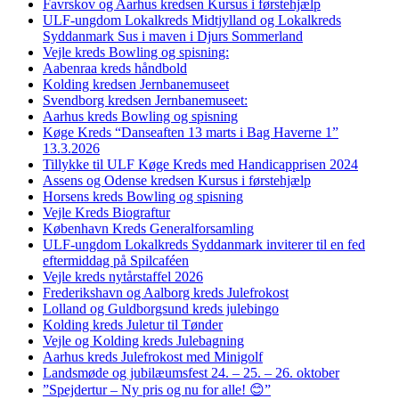
Favrskov og Aarhus kredsen Kursus i førstehjælp
ULF-ungdom Lokalkreds Midtjylland og Lokalkreds
Syddanmark Sus i maven i Djurs Sommerland
Vejle kreds Bowling og spisning:
Aabenraa kreds håndbold
Kolding kredsen Jernbanemuseet
Svendborg kredsen Jernbanemuseet:
Aarhus kreds Bowling og spisning
Køge Kreds “Danseaften 13 marts i Bag Haverne 1”
13.3.2026
Tillykke til ULF Køge Kreds med Handicapprisen 2024
Assens og Odense kredsen Kursus i førstehjælp
Horsens kreds Bowling og spisning
Vejle Kreds Biograftur
København Kreds Generalforsamling
ULF-ungdom Lokalkreds Syddanmark inviterer til en fed
eftermiddag på Spilcaféen
Vejle kreds nytårstaffel 2026
Frederikshavn og Aalborg kreds Julefrokost
Lolland og Guldborgsund kreds julebingo
Kolding kreds Juletur til Tønder
Vejle og Kolding kreds Julebagning
Aarhus kreds Julefrokost med Minigolf
Landsmøde og jubilæumsfest 24. – 25. – 26. oktober
”Spejdertur – Ny pris og nu for alle! 😊”