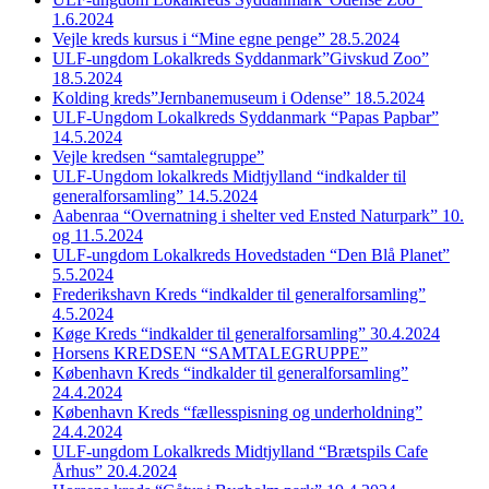
1.6.2024
Vejle kreds kursus i “Mine egne penge” 28.5.2024
ULF-ungdom Lokalkreds Syddanmark”Givskud Zoo”
18.5.2024
Kolding kreds”Jernbanemuseum i Odense” 18.5.2024
ULF-Ungdom Lokalkreds Syddanmark “Papas Papbar”
14.5.2024
Vejle kredsen “samtalegruppe”
ULF-Ungdom lokalkreds Midtjylland “indkalder til
generalforsamling” 14.5.2024
Aabenraa “Overnatning i shelter ved Ensted Naturpark” 10.
og 11.5.2024
ULF-ungdom Lokalkreds Hovedstaden “Den Blå Planet”
5.5.2024
Frederikshavn Kreds “indkalder til generalforsamling”
4.5.2024
Køge Kreds “indkalder til generalforsamling” 30.4.2024
Horsens KREDSEN “SAMTALEGRUPPE”
København Kreds “indkalder til generalforsamling”
24.4.2024
København Kreds “fællesspisning og underholdning”
24.4.2024
ULF-ungdom Lokalkreds Midtjylland “Brætspils Cafe
Århus” 20.4.2024