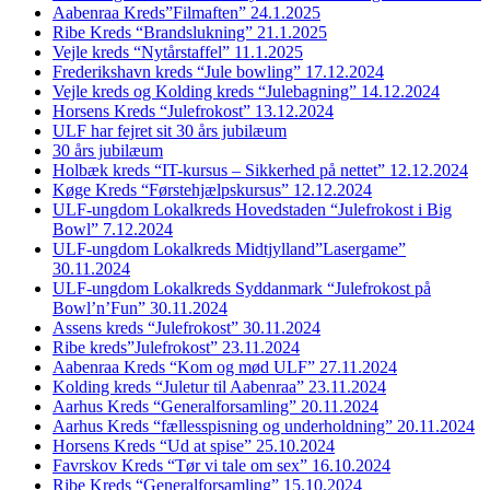
Aabenraa Kreds”Filmaften” 24.1.2025
Ribe Kreds “Brandslukning” 21.1.2025
Vejle kreds “Nytårstaffel” 11.1.2025
Frederikshavn kreds “Jule bowling” 17.12.2024
Vejle kreds og Kolding kreds “Julebagning” 14.12.2024
Horsens Kreds “Julefrokost” 13.12.2024
ULF har fejret sit 30 års jubilæum
30 års jubilæum
Holbæk kreds “IT-kursus – Sikkerhed på nettet” 12.12.2024
Køge Kreds “Førstehjælpskursus” 12.12.2024
ULF-ungdom Lokalkreds Hovedstaden “Julefrokost i Big
Bowl” 7.12.2024
ULF-ungdom Lokalkreds Midtjylland”Lasergame”
30.11.2024
ULF-ungdom Lokalkreds Syddanmark “Julefrokost på
Bowl’n’Fun” 30.11.2024
Assens kreds “Julefrokost” 30.11.2024
Ribe kreds”Julefrokost” 23.11.2024
Aabenraa Kreds “Kom og mød ULF” 27.11.2024
Kolding kreds “Juletur til Aabenraa” 23.11.2024
Aarhus Kreds “Generalforsamling” 20.11.2024
Aarhus Kreds “fællesspisning og underholdning” 20.11.2024
Horsens Kreds “Ud at spise” 25.10.2024
Favrskov Kreds “Tør vi tale om sex” 16.10.2024
Ribe Kreds “Generalforsamling” 15.10.2024