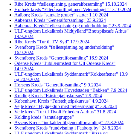
Ribe Kreds “fællesspisning, generalforsamling” 15.10.2024
Holbæk kreds “Efterårsudflugt med Veterantoget” 13.10.2024
Aalborg Kreds “samtale gruper” starter 1.10.2024
Aabenraa Kreds “Generalforsamling” 23.9.2024
Aabenraa Kreds”fællesspisning og underholdning” 23.9.2024
ULF-ungdom Lokalkreds Midtjylland”Brætspilscafe Århus”
19.9.2024
Ribe Kreds “Tur til TV Syd” 17.9.2024
Svendborg Kreds “fællesspisning og underholdning”
16.9.2024
Svendborg Kreds “Generalforsamling” 16.9.2024
Odense Kreds “Jubilæumsfest for Ulf Odense Kreds”
14.9.2024
ULF-ungdom Lokalkreds Syddanmark”Kokkeaftener” 13.9
og 20.9.2024
Horsens Kreds “Generalforsamling” 9.9.2024
ULF-ungdom Lokalkreds Hovedstaden “Bakken” 7.9.2024
Kolding Kreds “Førstehjælpskursus” 7.9.2024
København Kreds “Førstehjælpskursus” 4.9.2024
Vejle kreds “Hyggeklub med fællesspisning” 3.9.2024
Vejle kreds”Tur til Tivoli Friheden Aarhus” 31.8.2024
Kolding kreds “samtalegruppe”
Assens Kreds “indkalder til generalforsamling” 27.8.2024
Svendborg Kreds “rundvisning i Faaborg by” 24.8.2024
ULF-ungdom Lokalkreds Syddanmark “Pizza og