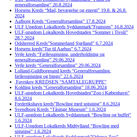
generalforsamling” 20.8.2024
Horsens Kreds “Mad, bevægelse og energi” 19.8. & 26.8.
2024
Aalborg Kreds “Generalforsamling” 17.8.2024
ULF Ungdom Lokalkreds Syddanmark”Fransons” 16.8.2024
ULF-ungdom Lokalkreds Hovedstaden “Sommer i Tivoli”
28.7.2024
Odsherred Kreds”Sommerland Sjælland” 6.7.2024
Horsens kreds”Tur til Aarhus” 6.7.2024
Vejle kreds “Fællesspisning, underholdning og
generalforsamling” 29.06.2024
Vejle kreds “Generalforsamling” 29.06.2024
Lolland-Guldborgsund kreds “Generalforsamling,
fællesspisning og bingo” 22.6.2024
Favrskov KREDSEN “SAMTALEGRUPPE”
Kolding kreds “Generalforsamling” 18.06.2024
ULF-ungdom Lokalkreds Hovedstaden”Zoo i København”
8.6.2024
Frederikshavn kreds”Bowling med spisning” 8.6.2024
Svendborg Kreds “Tåsinge Museum” 1.6.2024
ULF-ungdom Lokalkreds Syddanmark “Bowling og buffet”
1.6.2024
ULF-Ungdom Lokalkreds Midtjylland “Bowling med
spisning” 1.6.2024
ULF-ungdom Lokalkreds Syddanmark”Odense Zoo”