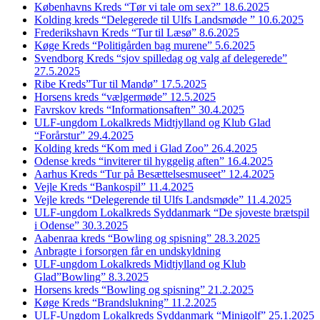
Københavns Kreds “Tør vi tale om sex?” 18.6.2025
Kolding kreds “Delegerede til Ulfs Landsmøde ” 10.6.2025
Frederikshavn Kreds “Tur til Læsø” 8.6.2025
Køge Kreds “Politigården bag murene” 5.6.2025
Svendborg Kreds “sjov spilledag og valg af delegerede”
27.5.2025
Ribe Kreds”Tur til Mandø” 17.5.2025
Horsens kreds “vælgermøde” 12.5.2025
Favrskov kreds “Informationsaften” 30.4.2025
ULF-ungdom Lokalkreds Midtjylland og Klub Glad
“Forårstur” 29.4.2025
Kolding kreds “Kom med i Glad Zoo” 26.4.2025
Odense kreds “inviterer til hyggelig aften” 16.4.2025
Aarhus Kreds “Tur på Besættelsesmuseet” 12.4.2025
Vejle Kreds “Bankospil” 11.4.2025
Vejle kreds “Delegerende til Ulfs Landsmøde” 11.4.2025
ULF-ungdom Lokalkreds Syddanmark “De sjoveste brætspil
i Odense” 30.3.2025
Aabenraa kreds “Bowling og spisning” 28.3.2025
Anbragte i forsorgen får en undskyldning
ULF-ungdom Lokalkreds Midtjylland og Klub
Glad”Bowling” 8.3.2025
Horsens kreds “Bowling og spisning” 21.2.2025
Køge Kreds “Brandslukning” 11.2.2025
ULF-Ungdom Lokalkreds Syddanmark “Minigolf” 25.1.2025