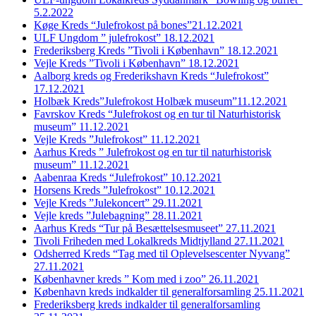
5.2.2022
Køge Kreds “Julefrokost på bones”21.12.2021
ULF Ungdom ” julefrokost” 18.12.2021
Frederiksberg Kreds ”Tivoli i København” 18.12.2021
Vejle Kreds ”Tivoli i København” 18.12.2021
Aalborg kreds og Frederikshavn Kreds “Julefrokost”
17.12.2021
Holbæk Kreds”Julefrokost Holbæk museum”11.12.2021
Favrskov Kreds “Julefrokost og en tur til Naturhistorisk
museum” 11.12.2021
Vejle Kreds ”Julefrokost” 11.12.2021
Aarhus Kreds ” Julefrokost og en tur til naturhistorisk
museum” 11.12.2021
Aabenraa Kreds “Julefrokost” 10.12.2021
Horsens Kreds ”Julefrokost” 10.12.2021
Vejle Kreds ”Julekoncert” 29.11.2021
Vejle kreds ”Julebagning” 28.11.2021
Aarhus Kreds “Tur på Besættelsesmuseet” 27.11.2021
Tivoli Friheden med Lokalkreds Midtjylland 27.11.2021
Odsherred Kreds “Tag med til Oplevelsescenter Nyvang”
27.11.2021
Københavner kreds ” Kom med i zoo” 26.11.2021
København kreds indkalder til generalforsamling 25.11.2021
Frederiksberg kreds indkalder til generalforsamling