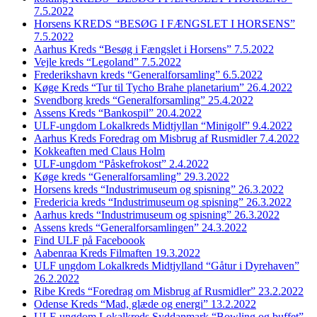
7.5.2022
Horsens KREDS “BESØG I FÆNGSLET I HORSENS”
7.5.2022
Aarhus Kreds “Besøg i Fængslet i Horsens” 7.5.2022
Vejle kreds “Legoland” 7.5.2022
Frederikshavn kreds “Generalforsamling” 6.5.2022
Køge Kreds “Tur til Tycho Brahe planetarium” 26.4.2022
Svendborg kreds “Generalforsamling” 25.4.2022
Assens Kreds “Bankospil” 20.4.2022
ULF-ungdom Lokalkreds Midtjyllan “Minigolf” 9.4.2022
Aarhus Kreds Foredrag om Misbrug af Rusmidler 7.4.2022
Kokkeaften med Claus Holm
ULF-ungdom “Påskefrokost” 2.4.2022
Køge kreds “Generalforsamling” 29.3.2022
Horsens kreds “Industrimuseum og spisning” 26.3.2022
Fredericia kreds “Industrimuseum og spisning” 26.3.2022
Aarhus kreds “Industrimuseum og spisning” 26.3.2022
Assens kreds “Generalforsamlingen” 24.3.2022
Find ULF på Faceboook
Aabenraa Kreds Filmaften 19.3.2022
ULF ungdom Lokalkreds Midtjylland “Gåtur i Dyrehaven”
26.2.2022
Ribe Kreds “Foredrag om Misbrug af Rusmidler” 23.2.2022
Odense Kreds “Mad, glæde og energi” 13.2.2022
ULF-ungdom Lokalkreds Syddanmark “Bowling og buffet”