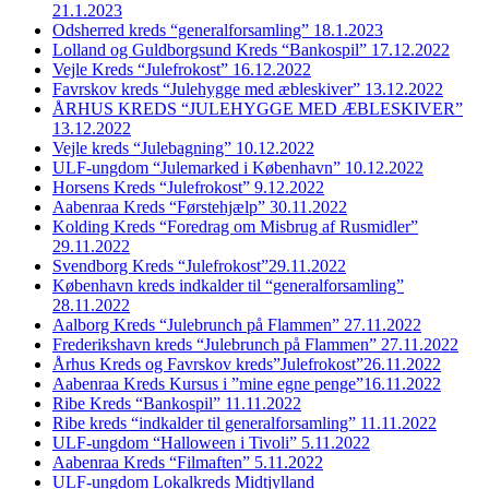
21.1.2023
Odsherred kreds “generalforsamling” 18.1.2023
Lolland og Guldborgsund Kreds “Bankospil” 17.12.2022
Vejle Kreds “Julefrokost” 16.12.2022
Favrskov kreds “Julehygge med æbleskiver” 13.12.2022
ÅRHUS KREDS “JULEHYGGE MED ÆBLESKIVER”
13.12.2022
Vejle kreds “Julebagning” 10.12.2022
ULF-ungdom “Julemarked i København” 10.12.2022
Horsens Kreds “Julefrokost” 9.12.2022
Aabenraa Kreds “Førstehjælp” 30.11.2022
Kolding Kreds “Foredrag om Misbrug af Rusmidler”
29.11.2022
Svendborg Kreds “Julefrokost”29.11.2022
København kreds indkalder til “generalforsamling”
28.11.2022
Aalborg Kreds “Julebrunch på Flammen” 27.11.2022
Frederikshavn kreds “Julebrunch på Flammen” 27.11.2022
Århus Kreds og Favrskov kreds”Julefrokost”26.11.2022
Aabenraa Kreds Kursus i ”mine egne penge”16.11.2022
Ribe Kreds “Bankospil” 11.11.2022
Ribe kreds “indkalder til generalforsamling” 11.11.2022
ULF-ungdom “Halloween i Tivoli” 5.11.2022
Aabenraa Kreds “Filmaften” 5.11.2022
ULF-ungdom Lokalkreds Midtjylland