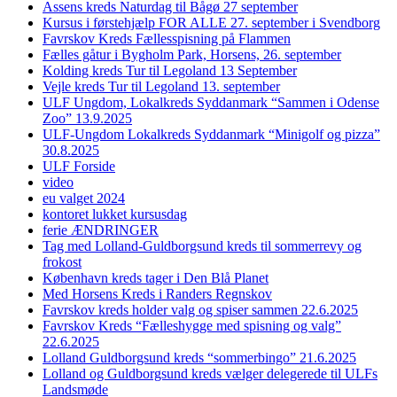
Assens kreds Naturdag til Bågø 27 september
Kursus i førstehjælp FOR ALLE 27. september i Svendborg
Favrskov Kreds Fællesspisning på Flammen
Fælles gåtur i Bygholm Park, Horsens, 26. september
Kolding kreds Tur til Legoland 13 September
Vejle kreds Tur til Legoland 13. september
ULF Ungdom, Lokalkreds Syddanmark “Sammen i Odense
Zoo” 13.9.2025
ULF-Ungdom Lokalkreds Syddanmark “Minigolf og pizza”
30.8.2025
ULF Forside
video
eu valget 2024
kontoret lukket kursusdag
ferie ÆNDRINGER
Tag med Lolland-Guldborgsund kreds til sommerrevy og
frokost
København kreds tager i Den Blå Planet
Med Horsens Kreds i Randers Regnskov
Favrskov kreds holder valg og spiser sammen 22.6.2025
Favrskov Kreds “Fælleshygge med spisning og valg”
22.6.2025
Lolland Guldborgsund kreds “sommerbingo” 21.6.2025
Lolland og Guldborgsund kreds vælger delegerede til ULFs
Landsmøde