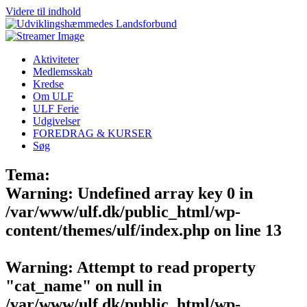
Videre til indhold
Aktiviteter
Medlemsskab
Kredse
Om ULF
ULF Ferie
Udgivelser
FOREDRAG & KURSER
Søg
Tema:
Warning
: Undefined array key 0 in
/var/www/ulf.dk/public_html/wp-
content/themes/ulf/index.php
on line
13
Warning
: Attempt to read property
"cat_name" on null in
/var/www/ulf.dk/public_html/wp-