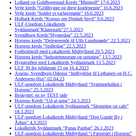
Lolland og Guldborgsund Kreds “Minigolf” 17.6.2023
Vejle kreds “Grillhygge og dreje kuglepenne” 16.6.2023
Vejle kreds “holder et vælgermøde” 16.6.2023
Holbæk Kreds “Kursus om Digitalt Snyd” 9.6.2023
ULF-Ungdom Lokalkreds
Syddanmark”Klatrepark”27.5.2023
Svendborg Kreds”Hyggedag” 22.5.2023
Horsens kreds “Delegerende til Ulfs Landsmøde” 22.5.2023
Horsens kreds “Spilledag” 22.5.2023
Fodboldgolf med Lokalkreds Midtjylland 20.5.2023
Horsens kreds “Industrimuseum og spisning” 13.5.2023
Hyggeaften med Lokalkreds Syddanmark 13.5.2023
ULF 30 års jubilæum 15 og 16.4.2023
Assens, Svendborg,Odense “Indbydelse til Letbanen og H.C.
Andersens Hus” 02.04.23
ULF-ungdom Lokalkreds Midtjylland “Svømmehallen i
Horsens” 25.3.2023
Beskyttet: en ny TEST side
Horsens Kreds “Ud at spise” 24.3.2023
ULF-ungdom Lokalkreds Syddanmark “Shopping og cafe”
18.3.2023
ULF-ungdom Lokalkreds Midtjylland “Den Gamle By i
Århus” 4.3.2023
Lokalkreds Syddanmark “Papas Papbar” 26.1.2023
ULF-ungdom Lokalkreds Midtjylland “i Fængslet i Horsens”