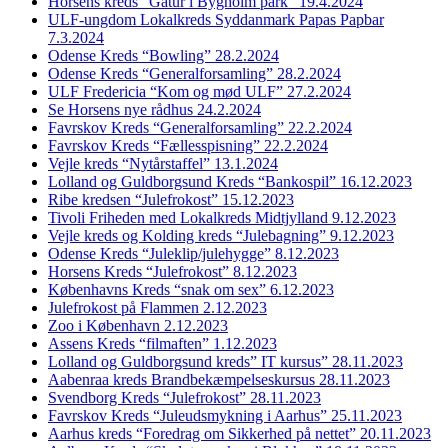
Horsens kreds “Gåtur i Bygholm park” 19.4.2024
ULF-ungdom Lokalkreds Syddanmark Papas Papbar
7.3.2024
Odense Kreds “Bowling” 28.2.2024
Odense Kreds “Generalforsamling” 28.2.2024
ULF Fredericia “Kom og mød ULF” 27.2.2024
Se Horsens nye rådhus 24.2.2024
Favrskov Kreds “Generalforsamling” 22.2.2024
Favrskov Kreds “Fællesspisning” 22.2.2024
Vejle kreds “Nytårstaffel” 13.1.2024
Lolland og Guldborgsund Kreds “Bankospil” 16.12.2023
Ribe kredsen “Julefrokost” 15.12.2023
Tivoli Friheden med Lokalkreds Midtjylland 9.12.2023
Vejle kreds og Kolding kreds “Julebagning” 9.12.2023
Odense Kreds “Juleklip/julehygge” 8.12.2023
Horsens Kreds “Julefrokost” 8.12.2023
Københavns Kreds “snak om sex” 6.12.2023
Julefrokost på Flammen 2.12.2023
Zoo i København 2.12.2023
Assens Kreds “filmaften” 1.12.2023
Lolland og Guldborgsund kreds” IT kursus” 28.11.2023
Aabenraa kreds Brandbekæmpelseskursus 28.11.2023
Svendborg Kreds “Julefrokost” 28.11.2023
Favrskov Kreds “Juleudsmykning i Aarhus” 25.11.2023
Aarhus kreds “Foredrag om Sikkerhed på nettet” 20.11.2023