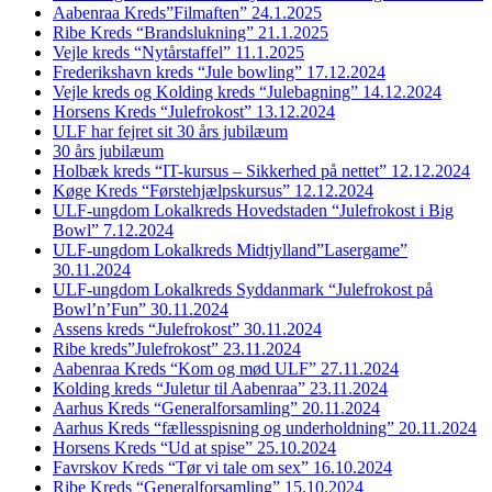
Aabenraa Kreds”Filmaften” 24.1.2025
Ribe Kreds “Brandslukning” 21.1.2025
Vejle kreds “Nytårstaffel” 11.1.2025
Frederikshavn kreds “Jule bowling” 17.12.2024
Vejle kreds og Kolding kreds “Julebagning” 14.12.2024
Horsens Kreds “Julefrokost” 13.12.2024
ULF har fejret sit 30 års jubilæum
30 års jubilæum
Holbæk kreds “IT-kursus – Sikkerhed på nettet” 12.12.2024
Køge Kreds “Førstehjælpskursus” 12.12.2024
ULF-ungdom Lokalkreds Hovedstaden “Julefrokost i Big
Bowl” 7.12.2024
ULF-ungdom Lokalkreds Midtjylland”Lasergame”
30.11.2024
ULF-ungdom Lokalkreds Syddanmark “Julefrokost på
Bowl’n’Fun” 30.11.2024
Assens kreds “Julefrokost” 30.11.2024
Ribe kreds”Julefrokost” 23.11.2024
Aabenraa Kreds “Kom og mød ULF” 27.11.2024
Kolding kreds “Juletur til Aabenraa” 23.11.2024
Aarhus Kreds “Generalforsamling” 20.11.2024
Aarhus Kreds “fællesspisning og underholdning” 20.11.2024
Horsens Kreds “Ud at spise” 25.10.2024
Favrskov Kreds “Tør vi tale om sex” 16.10.2024
Ribe Kreds “Generalforsamling” 15.10.2024