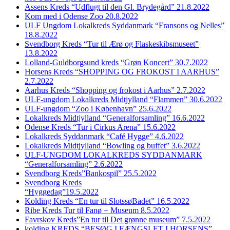
Assens Kreds “Udflugt til den Gl. Brydegård” 21.8.2022
Kom med i Odense Zoo 20.8.2022
ULF Ungdom Lokalkreds Syddanmark “Fransons og Nelles”
18.8.2022
Svendborg Kreds “Tur til Ærø og Flaskeskibsmuseet”
13.8.2022
Lolland-Guldborgsund kreds “Grøn Koncert” 30.7.2022
Horsens Kreds “SHOPPING OG FROKOST I AARHUS”
2.7.2022
Aarhus Kreds “Shopping og frokost i Aarhus” 2.7.2022
ULF-ungdom Lokalkreds Midtjylland “Flammen” 30.6.2022
ULF-ungdom “Zoo i København” 25.6.2022
Lokalkreds Midtjylland “Generalforsamling” 16.6.2022
Odense Kreds “Tur i Cirkus Arena” 15.6.2022
Lokalkreds Syddanmark “Café Hygge” 4.6.2022
Lokalkreds Midtjylland “Bowling og buffet” 3.6.2022
ULF-UNGDOM LOKALKREDS SYDDANMARK
“Generalforsamling” 2.6.2022
Svendborg Kreds”Bankospil” 25.5.2022
Svendborg Kreds
“Hyggedag”19.5.2022
Kolding Kreds “En tur til SlotssøBadet” 16.5.2022
Ribe Kreds Tur til Fanø + Museum 8.5.2022
Favrskov Kreds”En tur til Det grønne museum” 7.5.2022
kolding KREDS “BESØG I FÆNGSLET I HORSENS”