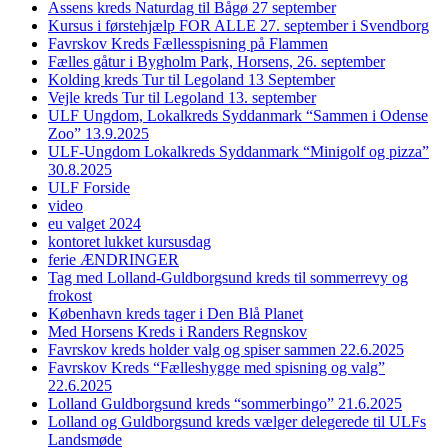
Assens kreds Naturdag til Bågø 27 september
Kursus i førstehjælp FOR ALLE 27. september i Svendborg
Favrskov Kreds Fællesspisning på Flammen
Fælles gåtur i Bygholm Park, Horsens, 26. september
Kolding kreds Tur til Legoland 13 September
Vejle kreds Tur til Legoland 13. september
ULF Ungdom, Lokalkreds Syddanmark “Sammen i Odense
Zoo” 13.9.2025
ULF-Ungdom Lokalkreds Syddanmark “Minigolf og pizza”
30.8.2025
ULF Forside
video
eu valget 2024
kontoret lukket kursusdag
ferie ÆNDRINGER
Tag med Lolland-Guldborgsund kreds til sommerrevy og
frokost
København kreds tager i Den Blå Planet
Med Horsens Kreds i Randers Regnskov
Favrskov kreds holder valg og spiser sammen 22.6.2025
Favrskov Kreds “Fælleshygge med spisning og valg”
22.6.2025
Lolland Guldborgsund kreds “sommerbingo” 21.6.2025
Lolland og Guldborgsund kreds vælger delegerede til ULFs
Landsmøde