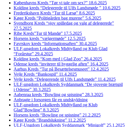
Københavns Kreds “Tør vi tale om sex?” 18.6.2025
Kolding kreds “Delegerede til Ulfs Landsmøde ” 10.6.2025
Frederikshavn Kreds “Tur til Læsø” 8.6.2025
Køge Kreds “Politigården bag murene” 5.6.2025
Svendborg Kreds “sjov spilledag og valg af delegerede”
27.5.2025
Ribe Kreds”Tur til Mandø” 17.5.2025
Horsens kreds “vælgermøde” 12.5.2025
Favrskov kreds “Informationsaften” 30.4.2025
ULF-ungdom Lokalkreds Midtjylland og Klub Glad
“Forårstur” 29.4.2025
Kolding kreds “Kom med i Glad Zoo” 26.4.2025
Odense kreds “inviterer til hyggelig aften” 16.4.2025
Aarhus Kreds “Tur på Besættelsesmuseet” 12.4.2025
Vejle Kreds “Bankospil” 11.4.2025
Vejle kreds “Delegerende til Ulfs Landsmøde” 11.4.2025
ULF-ungdom Lokalkreds Syddanmark “De sjoveste brætspil
i Odense” 30.3.2025
Aabenraa kreds “Bowling og spisning” 28.3.2025
Anbragte i forsorgen får en undskyldning
ULF-ungdom Lokalkreds Midtjylland og Klub
Glad”Bowling” 8.3.2025
Horsens kreds “Bowling og spisning” 21.2.2025
Køge Kreds “Brandslukning” 11.2.2025
ULF-Ungdom Lokalkreds Syddanmark “Minigolf” 25.1.2025