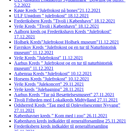
5.2.2022
Køge Kreds “Julefrokost på bones”21.12.2021
ULF Ungdom ” julefrokost” 18.12.2021
Frederiksberg Kreds ”Tivoli i København” 18.12.2021
Vejle Kreds ”Tivoli i København” 18.12.2021
Aalborg kreds og Frederikshavn Kreds “Julefrokost”
17.12.2021
Holbæk Kreds”Julefrokost Holbæk museum”11.12.2021
Favrskov Kreds “Julefrokost og en tur til Naturhistorisk
museum” 11.12.2021
Vejle Kreds ”Julefrokost” 11.12.2021
Aarhus Kreds ” Julefrokost og en tur til naturhistorisk
museum” 11.12.2021
Aabenraa Kreds “Julefrokost” 10.12.2021
Horsens Kreds ”Julefrokost” 10.12.2021
Vejle Kreds ”Julekoncert” 29.11.2021
Vejle kreds ”Julebagning” 28.11.2021
Aarhus Kreds “Tur på Besættelsesmuseet” 27.11.2021
Tivoli Friheden med Lokalkreds Midtjylland 27.11.2021
Odsherred Kreds “Tag med til Oplevelsescenter Nyvang”
27.11.2021
Københavner kreds ” Kom med i zoo” 26.11.2021
København kreds indkalder til generalforsamling 25.11.2021
Frederiksberg kreds indkalder til generalforsamling