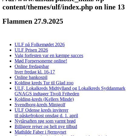
content/themes/ulf/index.php
on line
13
Flammen 27.9.2025
ULF på Folkemødet 2026
ULF Prisen 2026
Valg forfesten var en kæmpe succes
Mød Forpersonerne online!
Online fredagsbar
hver fredag kl. 16-17
Online bankospil
Kolding kreds Tur til Glad zoo
ULF, Lokalkreds Midtjylland og Lokalkreds Syddanmark
GNAGS indtager Tivoli Friheden
Kolding-kreds (Kellers Minde)
Svendborg-kreds Minigolf
ULF Odense kreds inviterer
til påskefrokost onsdag d. 1. april
Nytårsaften røg som varmt brød
Billigere rejser og helt nye tilbud
Mathilde Faber i fjernsynet