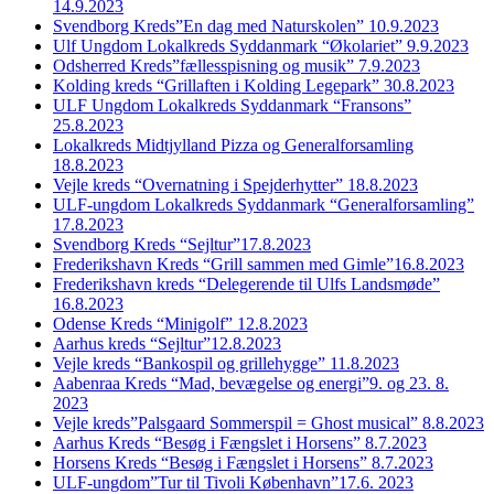
14.9.2023
Svendborg Kreds”En dag med Naturskolen” 10.9.2023
Ulf Ungdom Lokalkreds Syddanmark “Økolariet” 9.9.2023
Odsherred Kreds”fællesspisning og musik” 7.9.2023
Kolding kreds “Grillaften i Kolding Legepark” 30.8.2023
ULF Ungdom Lokalkreds Syddanmark “Fransons”
25.8.2023
Lokalkreds Midtjylland Pizza og Generalforsamling
18.8.2023
Vejle kreds “Overnatning i Spejderhytter” 18.8.2023
ULF-ungdom Lokalkreds Syddanmark “Generalforsamling”
17.8.2023
Svendborg Kreds “Sejltur”17.8.2023
Frederikshavn Kreds “Grill sammen med Gimle”16.8.2023
Frederikshavn kreds “Delegerende til Ulfs Landsmøde”
16.8.2023
Odense Kreds “Minigolf” 12.8.2023
Aarhus kreds “Sejltur”12.8.2023
Vejle kreds “Bankospil og grillehygge” 11.8.2023
Aabenraa Kreds “Mad, bevægelse og energi”9. og 23. 8.
2023
Vejle kreds”Palsgaard Sommerspil = Ghost musical” 8.8.2023
Aarhus Kreds “Besøg i Fængslet i Horsens” 8.7.2023
Horsens Kreds “Besøg i Fængslet i Horsens” 8.7.2023
ULF-ungdom”Tur til Tivoli København”17.6. 2023