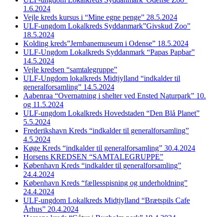
1.6.2024
Vejle kreds kursus i “Mine egne penge” 28.5.2024
ULF-ungdom Lokalkreds Syddanmark”Givskud Zoo”
18.5.2024
Kolding kreds”Jernbanemuseum i Odense” 18.5.2024
ULF-Ungdom Lokalkreds Syddanmark “Papas Papbar”
14.5.2024
Vejle kredsen “samtalegruppe”
ULF-Ungdom lokalkreds Midtjylland “indkalder til
generalforsamling” 14.5.2024
Aabenraa “Overnatning i shelter ved Ensted Naturpark” 10.
og 11.5.2024
ULF-ungdom Lokalkreds Hovedstaden “Den Blå Planet”
5.5.2024
Frederikshavn Kreds “indkalder til generalforsamling”
4.5.2024
Køge Kreds “indkalder til generalforsamling” 30.4.2024
Horsens KREDSEN “SAMTALEGRUPPE”
København Kreds “indkalder til generalforsamling”
24.4.2024
København Kreds “fællesspisning og underholdning”
24.4.2024
ULF-ungdom Lokalkreds Midtjylland “Brætspils Cafe
Århus” 20.4.2024