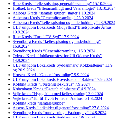
Ribe Kreds “fællesspisning, generalforsamling” 15.10.2024
Holbæk kreds “Efterårsudflugt med Veterantoget” 13.10.2024
Aalborg Kreds “samtale gruper” starter 1.10.2024
Aabenraa Kreds “Generalforsamling” 23.9.2024
Aabenraa Kreds”fællesspisning og underholdning” 23.9.2024
ULF-ungdom Lokalkreds Midtjylland”Brætspilscafe Århus”
19.9.2024
Ribe Kreds “Tur til TV Syd” 17.9.2024
Svendborg Kreds “fællesspisning og underholdning”
16.9.2024
Svendborg Kreds “Generalforsamling” 16.9.2024
Odense Kreds “Jubilæumsfest for Ulf Odense Kreds”
14.9.2024
ULF-ungdom Lokalkreds Syddanmark”Kokkeaftener” 13.9
og 20.9.2024
Horsens Kreds “Generalforsamling” 9.9.2024
ULF-ungdom Lokalkreds Hovedstaden “Bakken” 7.9.2024
Kolding Kreds “Førstehjælpskursus” 7.9.2024
København Kreds “Førstehjælpskursus” 4.9.2024
Vejle kreds “Hyggeklub med fællesspisning” 3.9.2024
Vejle kreds”Tur til Tivoli Friheden Aarhus” 31.8.2024
Kolding kreds “samtalegruppe”
Assens Kreds “indkalder til generalforsamling” 27.8.2024
Svendborg Kreds “rundvisning i Faaborg by” 24.8.2024
ULF-ungdom Lokalkreds Syddanmark “Pizza og