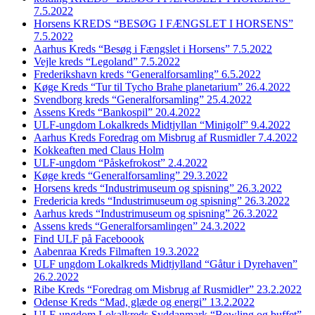
7.5.2022
Horsens KREDS “BESØG I FÆNGSLET I HORSENS”
7.5.2022
Aarhus Kreds “Besøg i Fængslet i Horsens” 7.5.2022
Vejle kreds “Legoland” 7.5.2022
Frederikshavn kreds “Generalforsamling” 6.5.2022
Køge Kreds “Tur til Tycho Brahe planetarium” 26.4.2022
Svendborg kreds “Generalforsamling” 25.4.2022
Assens Kreds “Bankospil” 20.4.2022
ULF-ungdom Lokalkreds Midtjyllan “Minigolf” 9.4.2022
Aarhus Kreds Foredrag om Misbrug af Rusmidler 7.4.2022
Kokkeaften med Claus Holm
ULF-ungdom “Påskefrokost” 2.4.2022
Køge kreds “Generalforsamling” 29.3.2022
Horsens kreds “Industrimuseum og spisning” 26.3.2022
Fredericia kreds “Industrimuseum og spisning” 26.3.2022
Aarhus kreds “Industrimuseum og spisning” 26.3.2022
Assens kreds “Generalforsamlingen” 24.3.2022
Find ULF på Faceboook
Aabenraa Kreds Filmaften 19.3.2022
ULF ungdom Lokalkreds Midtjylland “Gåtur i Dyrehaven”
26.2.2022
Ribe Kreds “Foredrag om Misbrug af Rusmidler” 23.2.2022
Odense Kreds “Mad, glæde og energi” 13.2.2022
ULF-ungdom Lokalkreds Syddanmark “Bowling og buffet”