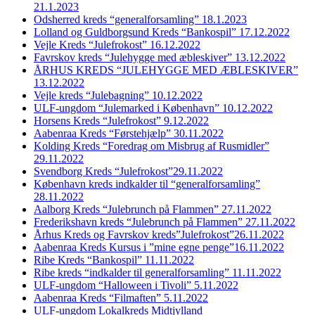
21.1.2023
Odsherred kreds “generalforsamling” 18.1.2023
Lolland og Guldborgsund Kreds “Bankospil” 17.12.2022
Vejle Kreds “Julefrokost” 16.12.2022
Favrskov kreds “Julehygge med æbleskiver” 13.12.2022
ÅRHUS KREDS “JULEHYGGE MED ÆBLESKIVER”
13.12.2022
Vejle kreds “Julebagning” 10.12.2022
ULF-ungdom “Julemarked i København” 10.12.2022
Horsens Kreds “Julefrokost” 9.12.2022
Aabenraa Kreds “Førstehjælp” 30.11.2022
Kolding Kreds “Foredrag om Misbrug af Rusmidler”
29.11.2022
Svendborg Kreds “Julefrokost”29.11.2022
København kreds indkalder til “generalforsamling”
28.11.2022
Aalborg Kreds “Julebrunch på Flammen” 27.11.2022
Frederikshavn kreds “Julebrunch på Flammen” 27.11.2022
Århus Kreds og Favrskov kreds”Julefrokost”26.11.2022
Aabenraa Kreds Kursus i ”mine egne penge”16.11.2022
Ribe Kreds “Bankospil” 11.11.2022
Ribe kreds “indkalder til generalforsamling” 11.11.2022
ULF-ungdom “Halloween i Tivoli” 5.11.2022
Aabenraa Kreds “Filmaften” 5.11.2022
ULF-ungdom Lokalkreds Midtjylland