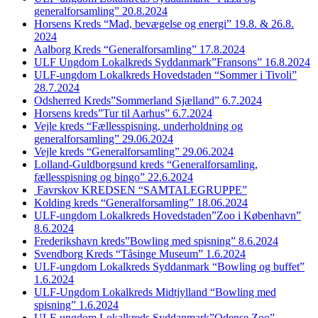
generalforsamling” 20.8.2024
Horsens Kreds “Mad, bevægelse og energi” 19.8. & 26.8.
2024
Aalborg Kreds “Generalforsamling” 17.8.2024
ULF Ungdom Lokalkreds Syddanmark”Fransons” 16.8.2024
ULF-ungdom Lokalkreds Hovedstaden “Sommer i Tivoli”
28.7.2024
Odsherred Kreds”Sommerland Sjælland” 6.7.2024
Horsens kreds”Tur til Aarhus” 6.7.2024
Vejle kreds “Fællesspisning, underholdning og
generalforsamling” 29.06.2024
Vejle kreds “Generalforsamling” 29.06.2024
Lolland-Guldborgsund kreds “Generalforsamling,
fællesspisning og bingo” 22.6.2024
Favrskov KREDSEN “SAMTALEGRUPPE”
Kolding kreds “Generalforsamling” 18.06.2024
ULF-ungdom Lokalkreds Hovedstaden”Zoo i København”
8.6.2024
Frederikshavn kreds”Bowling med spisning” 8.6.2024
Svendborg Kreds “Tåsinge Museum” 1.6.2024
ULF-ungdom Lokalkreds Syddanmark “Bowling og buffet”
1.6.2024
ULF-Ungdom Lokalkreds Midtjylland “Bowling med
spisning” 1.6.2024
ULF-ungdom Lokalkreds Syddanmark”Odense Zoo”