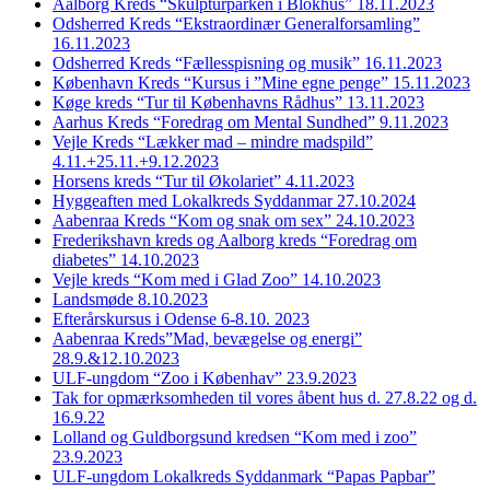
Aalborg Kreds “Skulpturparken i Blokhus” 18.11.2023
Odsherred Kreds “Ekstraordinær Generalforsamling”
16.11.2023
Odsherred Kreds “Fællesspisning og musik” 16.11.2023
København Kreds “Kursus i ”Mine egne penge” 15.11.2023
Køge kreds “Tur til Københavns Rådhus” 13.11.2023
Aarhus Kreds “Foredrag om Mental Sundhed” 9.11.2023
Vejle Kreds “Lækker mad – mindre madspild”
4.11.+25.11.+9.12.2023
Horsens kreds “Tur til Økolariet” 4.11.2023
Hyggeaften med Lokalkreds Syddanmar 27.10.2024
Aabenraa Kreds “Kom og snak om sex” 24.10.2023
Frederikshavn kreds og Aalborg kreds “Foredrag om
diabetes” 14.10.2023
Vejle kreds “Kom med i Glad Zoo” 14.10.2023
Landsmøde 8.10.2023
Efterårskursus i Odense 6-8.10. 2023
Aabenraa Kreds”Mad, bevægelse og energi”
28.9.&12.10.2023
ULF-ungdom “Zoo i Københav” 23.9.2023
Tak for opmærksomheden til vores åbent hus d. 27.8.22 og d.
16.9.22
Lolland og Guldborgsund kredsen “Kom med i zoo”
23.9.2023
ULF-ungdom Lokalkreds Syddanmark “Papas Papbar”