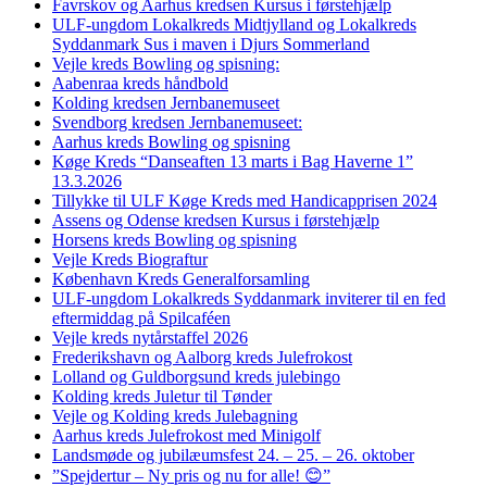
Favrskov og Aarhus kredsen Kursus i førstehjælp
ULF-ungdom Lokalkreds Midtjylland og Lokalkreds
Syddanmark Sus i maven i Djurs Sommerland
Vejle kreds Bowling og spisning:
Aabenraa kreds håndbold
Kolding kredsen Jernbanemuseet
Svendborg kredsen Jernbanemuseet:
Aarhus kreds Bowling og spisning
Køge Kreds “Danseaften 13 marts i Bag Haverne 1”
13.3.2026
Tillykke til ULF Køge Kreds med Handicapprisen 2024
Assens og Odense kredsen Kursus i førstehjælp
Horsens kreds Bowling og spisning
Vejle Kreds Biograftur
København Kreds Generalforsamling
ULF-ungdom Lokalkreds Syddanmark inviterer til en fed
eftermiddag på Spilcaféen
Vejle kreds nytårstaffel 2026
Frederikshavn og Aalborg kreds Julefrokost
Lolland og Guldborgsund kreds julebingo
Kolding kreds Juletur til Tønder
Vejle og Kolding kreds Julebagning
Aarhus kreds Julefrokost med Minigolf
Landsmøde og jubilæumsfest 24. – 25. – 26. oktober
”Spejdertur – Ny pris og nu for alle! 😊”