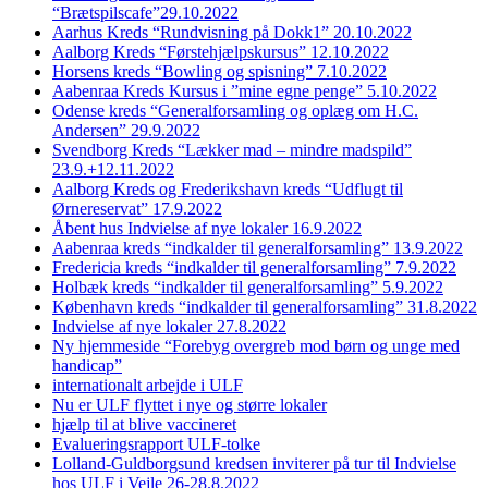
“Brætspilscafe”29.10.2022
Aarhus Kreds “Rundvisning på Dokk1” 20.10.2022
Aalborg Kreds “Førstehjælpskursus” 12.10.2022
Horsens kreds “Bowling og spisning” 7.10.2022
Aabenraa Kreds Kursus i ”mine egne penge” 5.10.2022
Odense kreds “Generalforsamling og oplæg om H.C.
Andersen” 29.9.2022
Svendborg Kreds “Lækker mad – mindre madspild”
23.9.+12.11.2022
Aalborg Kreds og Frederikshavn kreds “Udflugt til
Ørnereservat” 17.9.2022
Åbent hus Indvielse af nye lokaler 16.9.2022
Aabenraa kreds “indkalder til generalforsamling” 13.9.2022
Fredericia kreds “indkalder til generalforsamling” 7.9.2022
Holbæk kreds “indkalder til generalforsamling” 5.9.2022
København kreds “indkalder til generalforsamling” 31.8.2022
Indvielse af nye lokaler 27.8.2022
Ny hjemmeside “Forebyg overgreb mod børn og unge med
handicap”
internationalt arbejde i ULF
Nu er ULF flyttet i nye og større lokaler
hjælp til at blive vaccineret
Evalueringsrapport ULF-tolke
Lolland-Guldborgsund kredsen inviterer på tur til Indvielse
hos ULF i Vejle 26-28.8.2022