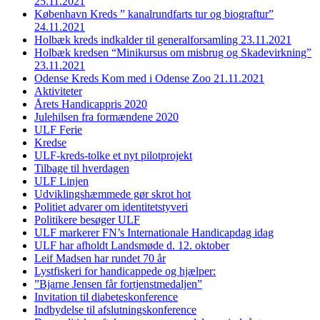
25.11.2021
København Kreds ” kanalrundfarts tur og biograftur”
24.11.2021
Holbæk kreds indkalder til generalforsamling 23.11.2021
Holbæk kredsen “Minikursus om misbrug og Skadevirkning”
23.11.2021
Odense Kreds Kom med i Odense Zoo 21.11.2021
Aktiviteter
Årets Handicappris 2020
Julehilsen fra formændene 2020
ULF Ferie
Kredse
ULF-kreds-tolke et nyt pilotprojekt
Tilbage til hverdagen
ULF Linjen
Udviklingshæmmede gør skrot hot
Politiet advarer om identitetstyveri
Politikere besøger ULF
ULF markerer FN’s Internationale Handicapdag idag
ULF har afholdt Landsmøde d. 12. oktober
Leif Madsen har rundet 70 år
Lystfiskeri for handicappede og hjælper:
”Bjarne Jensen får fortjenstmedaljen”
Invitation til diabeteskonference
Indbydelse til afslutningskonference