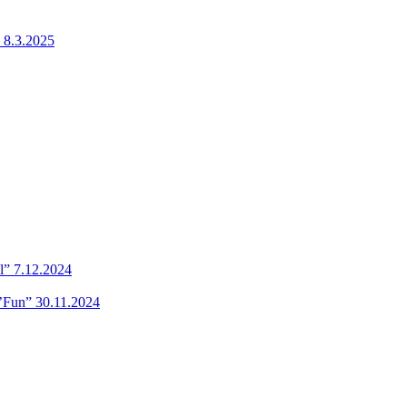
 8.3.2025
l” 7.12.2024
’Fun” 30.11.2024