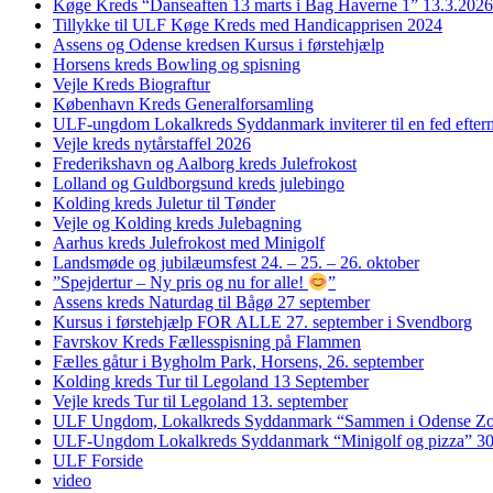
Køge Kreds “Danseaften 13 marts i Bag Haverne 1” 13.3.2026
Tillykke til ULF Køge Kreds med Handicapprisen 2024
Assens og Odense kredsen Kursus i førstehjælp
Horsens kreds Bowling og spisning
Vejle Kreds Biograftur
København Kreds Generalforsamling
ULF-ungdom Lokalkreds Syddanmark inviterer til en fed efter
Vejle kreds nytårstaffel 2026
Frederikshavn og Aalborg kreds Julefrokost
Lolland og Guldborgsund kreds julebingo
Kolding kreds Juletur til Tønder
Vejle og Kolding kreds Julebagning
Aarhus kreds Julefrokost med Minigolf
Landsmøde og jubilæumsfest 24. – 25. – 26. oktober
”Spejdertur – Ny pris og nu for alle!
”
Assens kreds Naturdag til Bågø 27 september
Kursus i førstehjælp FOR ALLE 27. september i Svendborg
Favrskov Kreds Fællesspisning på Flammen
Fælles gåtur i Bygholm Park, Horsens, 26. september
Kolding kreds Tur til Legoland 13 September
Vejle kreds Tur til Legoland 13. september
ULF Ungdom, Lokalkreds Syddanmark “Sammen i Odense Zo
ULF-Ungdom Lokalkreds Syddanmark “Minigolf og pizza” 30
ULF Forside
video