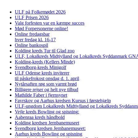
ULF på Folkemødet 2026
ULF Prisen 2026
Valg forfesten var en kæmpe succes
Mød Forpersonerne online!
Online fredagsbar
hver fredag kl. 16-17
Online bankospil
Kolding kreds Tur til Glad zoo
ULF, Lokalkreds Midtjylland og Lokalkreds Syddanmark GNAG
Kolding-kreds (Kellers Minde)
Svendborg-kreds Minigolf
ULF Odense kreds inviterer
til påskefrokost onsdag d. 1. april
Nytårsaften røg som varmt brød
Billigere rejser og helt nye tilbud
Mathilde Faber i fjernsynet
Favrskov og Aarhus kredsen Kursus i førstehjælp
ULF-ungdom Lokalkreds Midtjylland og Lokalkreds Syddanma
Vejle kreds Bowling og spisning:
Aabenraa kreds håndbold
Kolding kredsen Jernbanemuseet
Svendborg kredsen Jernbanemuseet:
Aarhus kreds Bowling og spisning