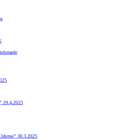
st
5
Landsmøde
2025
” 29.4.2025
 Odense” 30.3.2025