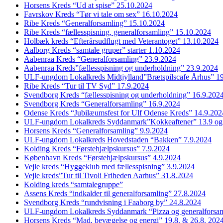
Horsens Kreds “Ud at spise” 25.10.2024
Favrskov Kreds “Tør vi tale om sex” 16.10.2024
Ribe Kreds “Generalforsamling” 15.10.2024
Ribe Kreds “fællesspisning, generalforsamling” 15.10.2024
Holbæk kreds “Efterårsudflugt med Veterantoget” 13.10.2024
Aalborg Kreds “samtale gruper” starter 1.10.2024
Aabenraa Kreds “Generalforsamling” 23.9.2024
Aabenraa Kreds”fællesspisning og underholdning” 23.9.2024
ULF-ungdom Lokalkreds Midtjylland”Brætspilscafe Århus” 1
Ribe Kreds “Tur til TV Syd” 17.9.2024
Svendborg Kreds “fællesspisning og underholdning” 16.9.202
Svendborg Kreds “Generalforsamling” 16.9.2024
Odense Kreds “Jubilæumsfest for Ulf Odense Kreds” 14.9.202
ULF-ungdom Lokalkreds Syddanmark”Kokkeaftener” 13.9 og
Horsens Kreds “Generalforsamling” 9.9.2024
ULF-ungdom Lokalkreds Hovedstaden “Bakken” 7.9.2024
Kolding Kreds “Førstehjælpskursus” 7.9.2024
København Kreds “Førstehjælpskursus” 4.9.2024
Vejle kreds “Hyggeklub med fællesspisning” 3.9.2024
Vejle kreds”Tur til Tivoli Friheden Aarhus” 31.8.2024
Kolding kreds “samtalegruppe”
Assens Kreds “indkalder til generalforsamling” 27.8.2024
Svendborg Kreds “rundvisning i Faaborg by” 24.8.2024
ULF-ungdom Lokalkreds Syddanmark “Pizza og generalforsam
Horsens Kreds “Mad, bevægelse og energi” 19.8. & 26.8. 202