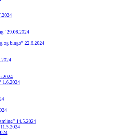
7.2024
ing” 29.06.2024
ng og bingo” 22.6.2024
.2024
6.2024
 1.6.2024
24
024
samling” 14.5.2024
 11.5.2024
2024
4