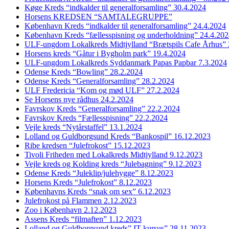
Køge Kreds “indkalder til generalforsamling” 30.4.2024
Horsens KREDSEN “SAMTALEGRUPPE”
København Kreds “indkalder til generalforsamling” 24.4.2024
København Kreds “fællesspisning og underholdning” 24.4.20
ULF-ungdom Lokalkreds Midtjylland “Brætspils Cafe Århus” 
Horsens kreds “Gåtur i Bygholm park” 19.4.2024
ULF-ungdom Lokalkreds Syddanmark Papas Papbar 7.3.2024
Odense Kreds “Bowling” 28.2.2024
Odense Kreds “Generalforsamling” 28.2.2024
ULF Fredericia “Kom og mød ULF” 27.2.2024
Se Horsens nye rådhus 24.2.2024
Favrskov Kreds “Generalforsamling” 22.2.2024
Favrskov Kreds “Fællesspisning” 22.2.2024
Vejle kreds “Nytårstaffel” 13.1.2024
Lolland og Guldborgsund Kreds “Bankospil” 16.12.2023
Ribe kredsen “Julefrokost” 15.12.2023
Tivoli Friheden med Lokalkreds Midtjylland 9.12.2023
Vejle kreds og Kolding kreds “Julebagning” 9.12.2023
Odense Kreds “Juleklip/julehygge” 8.12.2023
Horsens Kreds “Julefrokost” 8.12.2023
Københavns Kreds “snak om sex” 6.12.2023
Julefrokost på Flammen 2.12.2023
Zoo i København 2.12.2023
Assens Kreds “filmaften” 1.12.2023
Lolland og Guldborgsund kreds” IT kursus” 28.11.2023