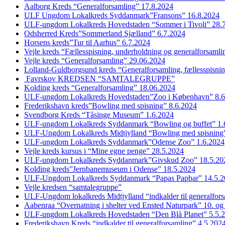
Aalborg Kreds “Generalforsamling” 17.8.2024
ULF Ungdom Lokalkreds Syddanmark”Fransons” 16.8.2024
ULF-ungdom Lokalkreds Hovedstaden “Sommer i Tivoli” 28.
Odsherred Kreds”Sommerland Sjælland” 6.7.2024
Horsens kreds”Tur til Aarhus” 6.7.2024
Vejle kreds “Fællesspisning, underholdning og generalforsaml
Vejle kreds “Generalforsamling” 29.06.2024
Lolland-Guldborgsund kreds “Generalforsamling, fællesspisni
Favrskov KREDSEN “SAMTALEGRUPPE”
Kolding kreds “Generalforsamling” 18.06.2024
ULF-ungdom Lokalkreds Hovedstaden”Zoo i København” 8.6
Frederikshavn kreds”Bowling med spisning” 8.6.2024
Svendborg Kreds “Tåsinge Museum” 1.6.2024
ULF-ungdom Lokalkreds Syddanmark “Bowling og buffet” 1.
ULF-Ungdom Lokalkreds Midtjylland “Bowling med spisning”
ULF-ungdom Lokalkreds Syddanmark”Odense Zoo” 1.6.2024
Vejle kreds kursus i “Mine egne penge” 28.5.2024
ULF-ungdom Lokalkreds Syddanmark”Givskud Zoo” 18.5.20
Kolding kreds”Jernbanemuseum i Odense” 18.5.2024
ULF-Ungdom Lokalkreds Syddanmark “Papas Papbar” 14.5.2
Vejle kredsen “samtalegruppe”
ULF-Ungdom lokalkreds Midtjylland “indkalder til generalfor
Aabenraa “Overnatning i shelter ved Ensted Naturpark” 10. og
ULF-ungdom Lokalkreds Hovedstaden “Den Blå Planet” 5.5.
Frederikshavn Kreds “indkalder til generalforsamling” 4.5.202