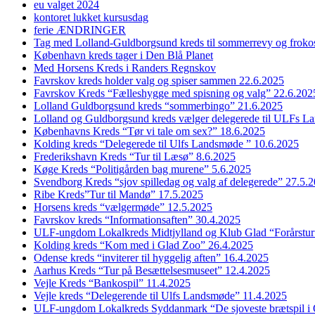
eu valget 2024
kontoret lukket kursusdag
ferie ÆNDRINGER
Tag med Lolland-Guldborgsund kreds til sommerrevy og froko
København kreds tager i Den Blå Planet
Med Horsens Kreds i Randers Regnskov
Favrskov kreds holder valg og spiser sammen 22.6.2025
Favrskov Kreds “Fælleshygge med spisning og valg” 22.6.202
Lolland Guldborgsund kreds “sommerbingo” 21.6.2025
Lolland og Guldborgsund kreds vælger delegerede til ULFs 
Københavns Kreds “Tør vi tale om sex?” 18.6.2025
Kolding kreds “Delegerede til Ulfs Landsmøde ” 10.6.2025
Frederikshavn Kreds “Tur til Læsø” 8.6.2025
Køge Kreds “Politigården bag murene” 5.6.2025
Svendborg Kreds “sjov spilledag og valg af delegerede” 27.5.
Ribe Kreds”Tur til Mandø” 17.5.2025
Horsens kreds “vælgermøde” 12.5.2025
Favrskov kreds “Informationsaften” 30.4.2025
ULF-ungdom Lokalkreds Midtjylland og Klub Glad “Forårstur
Kolding kreds “Kom med i Glad Zoo” 26.4.2025
Odense kreds “inviterer til hyggelig aften” 16.4.2025
Aarhus Kreds “Tur på Besættelsesmuseet” 12.4.2025
Vejle Kreds “Bankospil” 11.4.2025
Vejle kreds “Delegerende til Ulfs Landsmøde” 11.4.2025
ULF-ungdom Lokalkreds Syddanmark “De sjoveste brætspil i