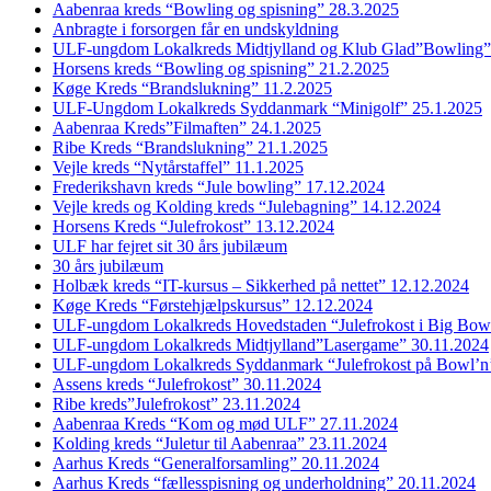
Aabenraa kreds “Bowling og spisning” 28.3.2025
Anbragte i forsorgen får en undskyldning
ULF-ungdom Lokalkreds Midtjylland og Klub Glad”Bowling”
Horsens kreds “Bowling og spisning” 21.2.2025
Køge Kreds “Brandslukning” 11.2.2025
ULF-Ungdom Lokalkreds Syddanmark “Minigolf” 25.1.2025
Aabenraa Kreds”Filmaften” 24.1.2025
Ribe Kreds “Brandslukning” 21.1.2025
Vejle kreds “Nytårstaffel” 11.1.2025
Frederikshavn kreds “Jule bowling” 17.12.2024
Vejle kreds og Kolding kreds “Julebagning” 14.12.2024
Horsens Kreds “Julefrokost” 13.12.2024
ULF har fejret sit 30 års jubilæum
30 års jubilæum
Holbæk kreds “IT-kursus – Sikkerhed på nettet” 12.12.2024
Køge Kreds “Førstehjælpskursus” 12.12.2024
ULF-ungdom Lokalkreds Hovedstaden “Julefrokost i Big Bow
ULF-ungdom Lokalkreds Midtjylland”Lasergame” 30.11.2024
ULF-ungdom Lokalkreds Syddanmark “Julefrokost på Bowl’n
Assens kreds “Julefrokost” 30.11.2024
Ribe kreds”Julefrokost” 23.11.2024
Aabenraa Kreds “Kom og mød ULF” 27.11.2024
Kolding kreds “Juletur til Aabenraa” 23.11.2024
Aarhus Kreds “Generalforsamling” 20.11.2024
Aarhus Kreds “fællesspisning og underholdning” 20.11.2024