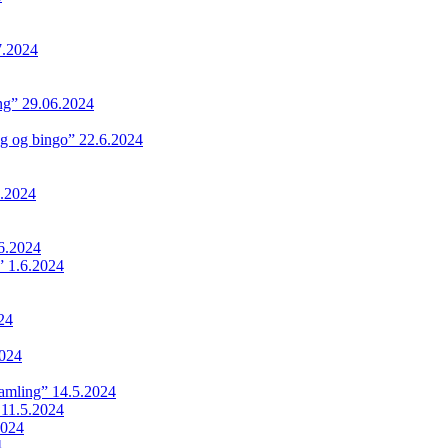
7.2024
ing” 29.06.2024
ng og bingo” 22.6.2024
.2024
6.2024
 1.6.2024
24
024
samling” 14.5.2024
 11.5.2024
2024
4