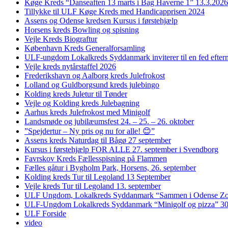
Køge Kreds “Danseaften 13 marts i Bag Haverne 1” 13.3.2026
Tillykke til ULF Køge Kreds med Handicapprisen 2024
Assens og Odense kredsen Kursus i førstehjælp
Horsens kreds Bowling og spisning
Vejle Kreds Biograftur
København Kreds Generalforsamling
ULF-ungdom Lokalkreds Syddanmark inviterer til en fed efter
Vejle kreds nytårstaffel 2026
Frederikshavn og Aalborg kreds Julefrokost
Lolland og Guldborgsund kreds julebingo
Kolding kreds Juletur til Tønder
Vejle og Kolding kreds Julebagning
Aarhus kreds Julefrokost med Minigolf
Landsmøde og jubilæumsfest 24. – 25. – 26. oktober
”Spejdertur – Ny pris og nu for alle! 😊”
Assens kreds Naturdag til Bågø 27 september
Kursus i førstehjælp FOR ALLE 27. september i Svendborg
Favrskov Kreds Fællesspisning på Flammen
Fælles gåtur i Bygholm Park, Horsens, 26. september
Kolding kreds Tur til Legoland 13 September
Vejle kreds Tur til Legoland 13. september
ULF Ungdom, Lokalkreds Syddanmark “Sammen i Odense Zo
ULF-Ungdom Lokalkreds Syddanmark “Minigolf og pizza” 30
ULF Forside
video