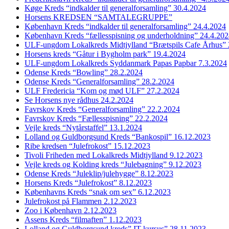
Køge Kreds “indkalder til generalforsamling” 30.4.2024
Horsens KREDSEN “SAMTALEGRUPPE”
København Kreds “indkalder til generalforsamling” 24.4.2024
København Kreds “fællesspisning og underholdning” 24.4.20
ULF-ungdom Lokalkreds Midtjylland “Brætspils Cafe Århus” 
Horsens kreds “Gåtur i Bygholm park” 19.4.2024
ULF-ungdom Lokalkreds Syddanmark Papas Papbar 7.3.2024
Odense Kreds “Bowling” 28.2.2024
Odense Kreds “Generalforsamling” 28.2.2024
ULF Fredericia “Kom og mød ULF” 27.2.2024
Se Horsens nye rådhus 24.2.2024
Favrskov Kreds “Generalforsamling” 22.2.2024
Favrskov Kreds “Fællesspisning” 22.2.2024
Vejle kreds “Nytårstaffel” 13.1.2024
Lolland og Guldborgsund Kreds “Bankospil” 16.12.2023
Ribe kredsen “Julefrokost” 15.12.2023
Tivoli Friheden med Lokalkreds Midtjylland 9.12.2023
Vejle kreds og Kolding kreds “Julebagning” 9.12.2023
Odense Kreds “Juleklip/julehygge” 8.12.2023
Horsens Kreds “Julefrokost” 8.12.2023
Københavns Kreds “snak om sex” 6.12.2023
Julefrokost på Flammen 2.12.2023
Zoo i København 2.12.2023
Assens Kreds “filmaften” 1.12.2023
Lolland og Guldborgsund kreds” IT kursus” 28.11.2023