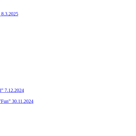
 8.3.2025
l” 7.12.2024
’Fun” 30.11.2024