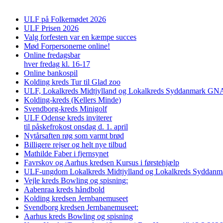
ULF på Folkemødet 2026
ULF Prisen 2026
Valg forfesten var en kæmpe succes
Mød Forpersonerne online!
Online fredagsbar
hver fredag kl. 16-17
Online bankospil
Kolding kreds Tur til Glad zoo
ULF, Lokalkreds Midtjylland og Lokalkreds Syddanmark GNAG
Kolding-kreds (Kellers Minde)
Svendborg-kreds Minigolf
ULF Odense kreds inviterer
til påskefrokost onsdag d. 1. april
Nytårsaften røg som varmt brød
Billigere rejser og helt nye tilbud
Mathilde Faber i fjernsynet
Favrskov og Aarhus kredsen Kursus i førstehjælp
ULF-ungdom Lokalkreds Midtjylland og Lokalkreds Syddanma
Vejle kreds Bowling og spisning:
Aabenraa kreds håndbold
Kolding kredsen Jernbanemuseet
Svendborg kredsen Jernbanemuseet:
Aarhus kreds Bowling og spisning