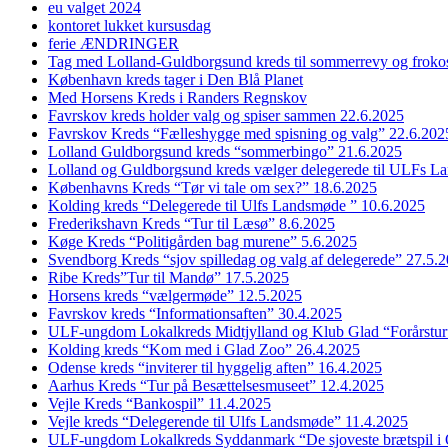
eu valget 2024
kontoret lukket kursusdag
ferie ÆNDRINGER
Tag med Lolland-Guldborgsund kreds til sommerrevy og froko
København kreds tager i Den Blå Planet
Med Horsens Kreds i Randers Regnskov
Favrskov kreds holder valg og spiser sammen 22.6.2025
Favrskov Kreds “Fælleshygge med spisning og valg” 22.6.202
Lolland Guldborgsund kreds “sommerbingo” 21.6.2025
Lolland og Guldborgsund kreds vælger delegerede til ULFs 
Københavns Kreds “Tør vi tale om sex?” 18.6.2025
Kolding kreds “Delegerede til Ulfs Landsmøde ” 10.6.2025
Frederikshavn Kreds “Tur til Læsø” 8.6.2025
Køge Kreds “Politigården bag murene” 5.6.2025
Svendborg Kreds “sjov spilledag og valg af delegerede” 27.5.
Ribe Kreds”Tur til Mandø” 17.5.2025
Horsens kreds “vælgermøde” 12.5.2025
Favrskov kreds “Informationsaften” 30.4.2025
ULF-ungdom Lokalkreds Midtjylland og Klub Glad “Forårstur
Kolding kreds “Kom med i Glad Zoo” 26.4.2025
Odense kreds “inviterer til hyggelig aften” 16.4.2025
Aarhus Kreds “Tur på Besættelsesmuseet” 12.4.2025
Vejle Kreds “Bankospil” 11.4.2025
Vejle kreds “Delegerende til Ulfs Landsmøde” 11.4.2025
ULF-ungdom Lokalkreds Syddanmark “De sjoveste brætspil i