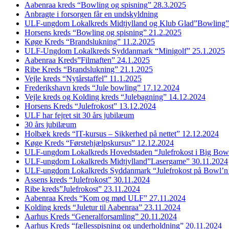
Aabenraa kreds “Bowling og spisning” 28.3.2025
Anbragte i forsorgen får en undskyldning
ULF-ungdom Lokalkreds Midtjylland og Klub Glad”Bowling”
Horsens kreds “Bowling og spisning” 21.2.2025
Køge Kreds “Brandslukning” 11.2.2025
ULF-Ungdom Lokalkreds Syddanmark “Minigolf” 25.1.2025
Aabenraa Kreds”Filmaften” 24.1.2025
Ribe Kreds “Brandslukning” 21.1.2025
Vejle kreds “Nytårstaffel” 11.1.2025
Frederikshavn kreds “Jule bowling” 17.12.2024
Vejle kreds og Kolding kreds “Julebagning” 14.12.2024
Horsens Kreds “Julefrokost” 13.12.2024
ULF har fejret sit 30 års jubilæum
30 års jubilæum
Holbæk kreds “IT-kursus – Sikkerhed på nettet” 12.12.2024
Køge Kreds “Førstehjælpskursus” 12.12.2024
ULF-ungdom Lokalkreds Hovedstaden “Julefrokost i Big Bow
ULF-ungdom Lokalkreds Midtjylland”Lasergame” 30.11.2024
ULF-ungdom Lokalkreds Syddanmark “Julefrokost på Bowl’n
Assens kreds “Julefrokost” 30.11.2024
Ribe kreds”Julefrokost” 23.11.2024
Aabenraa Kreds “Kom og mød ULF” 27.11.2024
Kolding kreds “Juletur til Aabenraa” 23.11.2024
Aarhus Kreds “Generalforsamling” 20.11.2024
Aarhus Kreds “fællesspisning og underholdning” 20.11.2024