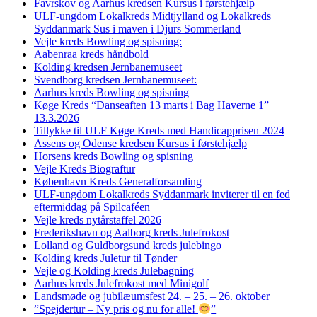
Favrskov og Aarhus kredsen Kursus i førstehjælp
ULF-ungdom Lokalkreds Midtjylland og Lokalkreds
Syddanmark Sus i maven i Djurs Sommerland
Vejle kreds Bowling og spisning:
Aabenraa kreds håndbold
Kolding kredsen Jernbanemuseet
Svendborg kredsen Jernbanemuseet:
Aarhus kreds Bowling og spisning
Køge Kreds “Danseaften 13 marts i Bag Haverne 1”
13.3.2026
Tillykke til ULF Køge Kreds med Handicapprisen 2024
Assens og Odense kredsen Kursus i førstehjælp
Horsens kreds Bowling og spisning
Vejle Kreds Biograftur
København Kreds Generalforsamling
ULF-ungdom Lokalkreds Syddanmark inviterer til en fed
eftermiddag på Spilcaféen
Vejle kreds nytårstaffel 2026
Frederikshavn og Aalborg kreds Julefrokost
Lolland og Guldborgsund kreds julebingo
Kolding kreds Juletur til Tønder
Vejle og Kolding kreds Julebagning
Aarhus kreds Julefrokost med Minigolf
Landsmøde og jubilæumsfest 24. – 25. – 26. oktober
”Spejdertur – Ny pris og nu for alle!
”