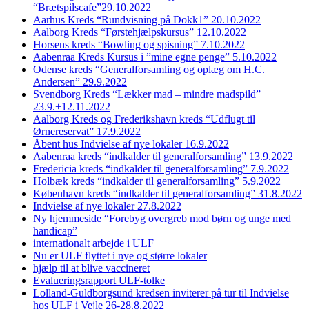
“Brætspilscafe”29.10.2022
Aarhus Kreds “Rundvisning på Dokk1” 20.10.2022
Aalborg Kreds “Førstehjælpskursus” 12.10.2022
Horsens kreds “Bowling og spisning” 7.10.2022
Aabenraa Kreds Kursus i ”mine egne penge” 5.10.2022
Odense kreds “Generalforsamling og oplæg om H.C.
Andersen” 29.9.2022
Svendborg Kreds “Lækker mad – mindre madspild”
23.9.+12.11.2022
Aalborg Kreds og Frederikshavn kreds “Udflugt til
Ørnereservat” 17.9.2022
Åbent hus Indvielse af nye lokaler 16.9.2022
Aabenraa kreds “indkalder til generalforsamling” 13.9.2022
Fredericia kreds “indkalder til generalforsamling” 7.9.2022
Holbæk kreds “indkalder til generalforsamling” 5.9.2022
København kreds “indkalder til generalforsamling” 31.8.2022
Indvielse af nye lokaler 27.8.2022
Ny hjemmeside “Forebyg overgreb mod børn og unge med
handicap”
internationalt arbejde i ULF
Nu er ULF flyttet i nye og større lokaler
hjælp til at blive vaccineret
Evalueringsrapport ULF-tolke
Lolland-Guldborgsund kredsen inviterer på tur til Indvielse
hos ULF i Vejle 26-28.8.2022