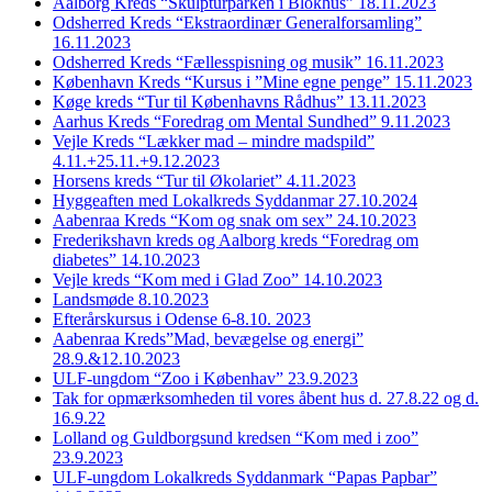
Aalborg Kreds “Skulpturparken i Blokhus” 18.11.2023
Odsherred Kreds “Ekstraordinær Generalforsamling”
16.11.2023
Odsherred Kreds “Fællesspisning og musik” 16.11.2023
København Kreds “Kursus i ”Mine egne penge” 15.11.2023
Køge kreds “Tur til Københavns Rådhus” 13.11.2023
Aarhus Kreds “Foredrag om Mental Sundhed” 9.11.2023
Vejle Kreds “Lækker mad – mindre madspild”
4.11.+25.11.+9.12.2023
Horsens kreds “Tur til Økolariet” 4.11.2023
Hyggeaften med Lokalkreds Syddanmar 27.10.2024
Aabenraa Kreds “Kom og snak om sex” 24.10.2023
Frederikshavn kreds og Aalborg kreds “Foredrag om
diabetes” 14.10.2023
Vejle kreds “Kom med i Glad Zoo” 14.10.2023
Landsmøde 8.10.2023
Efterårskursus i Odense 6-8.10. 2023
Aabenraa Kreds”Mad, bevægelse og energi”
28.9.&12.10.2023
ULF-ungdom “Zoo i Københav” 23.9.2023
Tak for opmærksomheden til vores åbent hus d. 27.8.22 og d.
16.9.22
Lolland og Guldborgsund kredsen “Kom med i zoo”
23.9.2023
ULF-ungdom Lokalkreds Syddanmark “Papas Papbar”