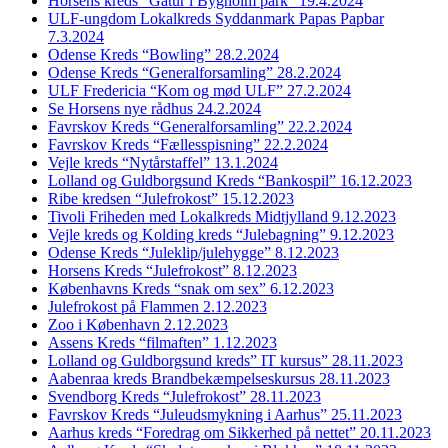
Horsens kreds “Gåtur i Bygholm park” 19.4.2024
ULF-ungdom Lokalkreds Syddanmark Papas Papbar
7.3.2024
Odense Kreds “Bowling” 28.2.2024
Odense Kreds “Generalforsamling” 28.2.2024
ULF Fredericia “Kom og mød ULF” 27.2.2024
Se Horsens nye rådhus 24.2.2024
Favrskov Kreds “Generalforsamling” 22.2.2024
Favrskov Kreds “Fællesspisning” 22.2.2024
Vejle kreds “Nytårstaffel” 13.1.2024
Lolland og Guldborgsund Kreds “Bankospil” 16.12.2023
Ribe kredsen “Julefrokost” 15.12.2023
Tivoli Friheden med Lokalkreds Midtjylland 9.12.2023
Vejle kreds og Kolding kreds “Julebagning” 9.12.2023
Odense Kreds “Juleklip/julehygge” 8.12.2023
Horsens Kreds “Julefrokost” 8.12.2023
Københavns Kreds “snak om sex” 6.12.2023
Julefrokost på Flammen 2.12.2023
Zoo i København 2.12.2023
Assens Kreds “filmaften” 1.12.2023
Lolland og Guldborgsund kreds” IT kursus” 28.11.2023
Aabenraa kreds Brandbekæmpelseskursus 28.11.2023
Svendborg Kreds “Julefrokost” 28.11.2023
Favrskov Kreds “Juleudsmykning i Aarhus” 25.11.2023
Aarhus kreds “Foredrag om Sikkerhed på nettet” 20.11.2023