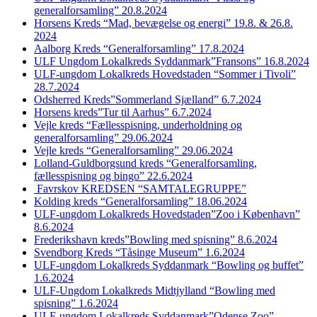
generalforsamling” 20.8.2024
Horsens Kreds “Mad, bevægelse og energi” 19.8. & 26.8.
2024
Aalborg Kreds “Generalforsamling” 17.8.2024
ULF Ungdom Lokalkreds Syddanmark”Fransons” 16.8.2024
ULF-ungdom Lokalkreds Hovedstaden “Sommer i Tivoli”
28.7.2024
Odsherred Kreds”Sommerland Sjælland” 6.7.2024
Horsens kreds”Tur til Aarhus” 6.7.2024
Vejle kreds “Fællesspisning, underholdning og
generalforsamling” 29.06.2024
Vejle kreds “Generalforsamling” 29.06.2024
Lolland-Guldborgsund kreds “Generalforsamling,
fællesspisning og bingo” 22.6.2024
Favrskov KREDSEN “SAMTALEGRUPPE”
Kolding kreds “Generalforsamling” 18.06.2024
ULF-ungdom Lokalkreds Hovedstaden”Zoo i København”
8.6.2024
Frederikshavn kreds”Bowling med spisning” 8.6.2024
Svendborg Kreds “Tåsinge Museum” 1.6.2024
ULF-ungdom Lokalkreds Syddanmark “Bowling og buffet”
1.6.2024
ULF-Ungdom Lokalkreds Midtjylland “Bowling med
spisning” 1.6.2024
ULF-ungdom Lokalkreds Syddanmark”Odense Zoo”