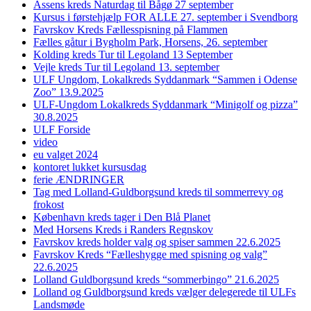
Assens kreds Naturdag til Bågø 27 september
Kursus i førstehjælp FOR ALLE 27. september i Svendborg
Favrskov Kreds Fællesspisning på Flammen
Fælles gåtur i Bygholm Park, Horsens, 26. september
Kolding kreds Tur til Legoland 13 September
Vejle kreds Tur til Legoland 13. september
ULF Ungdom, Lokalkreds Syddanmark “Sammen i Odense
Zoo” 13.9.2025
ULF-Ungdom Lokalkreds Syddanmark “Minigolf og pizza”
30.8.2025
ULF Forside
video
eu valget 2024
kontoret lukket kursusdag
ferie ÆNDRINGER
Tag med Lolland-Guldborgsund kreds til sommerrevy og
frokost
København kreds tager i Den Blå Planet
Med Horsens Kreds i Randers Regnskov
Favrskov kreds holder valg og spiser sammen 22.6.2025
Favrskov Kreds “Fælleshygge med spisning og valg”
22.6.2025
Lolland Guldborgsund kreds “sommerbingo” 21.6.2025
Lolland og Guldborgsund kreds vælger delegerede til ULFs
Landsmøde