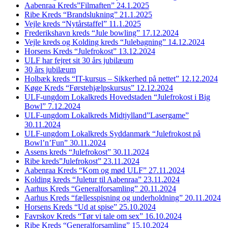
Aabenraa Kreds”Filmaften” 24.1.2025
Ribe Kreds “Brandslukning” 21.1.2025
Vejle kreds “Nytårstaffel” 11.1.2025
Frederikshavn kreds “Jule bowling” 17.12.2024
Vejle kreds og Kolding kreds “Julebagning” 14.12.2024
Horsens Kreds “Julefrokost” 13.12.2024
ULF har fejret sit 30 års jubilæum
30 års jubilæum
Holbæk kreds “IT-kursus – Sikkerhed på nettet” 12.12.2024
Køge Kreds “Førstehjælpskursus” 12.12.2024
ULF-ungdom Lokalkreds Hovedstaden “Julefrokost i Big
Bowl” 7.12.2024
ULF-ungdom Lokalkreds Midtjylland”Lasergame”
30.11.2024
ULF-ungdom Lokalkreds Syddanmark “Julefrokost på
Bowl’n’Fun” 30.11.2024
Assens kreds “Julefrokost” 30.11.2024
Ribe kreds”Julefrokost” 23.11.2024
Aabenraa Kreds “Kom og mød ULF” 27.11.2024
Kolding kreds “Juletur til Aabenraa” 23.11.2024
Aarhus Kreds “Generalforsamling” 20.11.2024
Aarhus Kreds “fællesspisning og underholdning” 20.11.2024
Horsens Kreds “Ud at spise” 25.10.2024
Favrskov Kreds “Tør vi tale om sex” 16.10.2024
Ribe Kreds “Generalforsamling” 15.10.2024