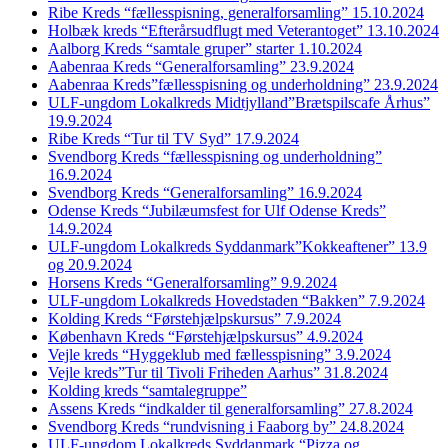
Ribe Kreds “fællesspisning, generalforsamling” 15.10.2024
Holbæk kreds “Efterårsudflugt med Veterantoget” 13.10.2024
Aalborg Kreds “samtale gruper” starter 1.10.2024
Aabenraa Kreds “Generalforsamling” 23.9.2024
Aabenraa Kreds”fællesspisning og underholdning” 23.9.2024
ULF-ungdom Lokalkreds Midtjylland”Brætspilscafe Århus”
19.9.2024
Ribe Kreds “Tur til TV Syd” 17.9.2024
Svendborg Kreds “fællesspisning og underholdning”
16.9.2024
Svendborg Kreds “Generalforsamling” 16.9.2024
Odense Kreds “Jubilæumsfest for Ulf Odense Kreds”
14.9.2024
ULF-ungdom Lokalkreds Syddanmark”Kokkeaftener” 13.9
og 20.9.2024
Horsens Kreds “Generalforsamling” 9.9.2024
ULF-ungdom Lokalkreds Hovedstaden “Bakken” 7.9.2024
Kolding Kreds “Førstehjælpskursus” 7.9.2024
København Kreds “Førstehjælpskursus” 4.9.2024
Vejle kreds “Hyggeklub med fællesspisning” 3.9.2024
Vejle kreds”Tur til Tivoli Friheden Aarhus” 31.8.2024
Kolding kreds “samtalegruppe”
Assens Kreds “indkalder til generalforsamling” 27.8.2024
Svendborg Kreds “rundvisning i Faaborg by” 24.8.2024
ULF-ungdom Lokalkreds Syddanmark “Pizza og