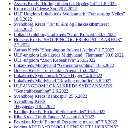
Assens Kreds “Udflugt til den Gl. Brydegård” 21.8.2022
Kom med i Odense Zoo 20.8.2022
ULF Ungdom Lokalkreds Syddanmark “Fransons og Nelles”
18.8.2022
Svendborg Kreds “Tur til Ærø og Flaskeskibsmuseet”
13.8.2022
Lolland-Guldborgsund kreds “Grøn Koncert” 30.7.2022
Horsens Kreds “SHOPPING OG FROKOST I AARHUS”
2.7.2022
Aarhus Kreds “Shopping og frokost i Aarhus” 2.7.2022
ULF-ungdom Lokalkreds Midtjylland “Flammen” 30.6.2022
ULF-ungdom “Zoo i København” 25.6.2022
Lokalkreds Midtjylland “Generalforsamling” 16.6.2022
Odense Kreds “Tur i Cirkus Arena” 15.6.2022
Lokalkreds Syddanmark “Café Hygge” 4.6.2022
Lokalkreds Midtjylland “Bowling og buffet” 3.6.2022
ULF-UNGDOM LOKALKREDS SYDDANMARK
“Generalforsamling” 2.6.2022
Svendborg Kreds”Bankospil” 25.5.2022
Svendborg Kreds
“Hyggedag”19.5.2022
Kolding Kreds “En tur til SlotssøBadet” 16.5.2022
Ribe Kreds Tur til Fanø + Museum 8.5.2022
Favrskov Kreds”En tur til Det grønne museum” 7.5.2022
kolding KREDS “BESØG I FÆNGSLET I HORSENS”