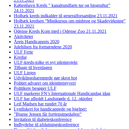
25.11.2021
København Kreds ” kanalrundfarts tur og biograftur”
24.11.2021
Holbæk kreds indkalder til generalforsamling 23.11.2021
Holbæk kredsen “Minikursus om misbrug og Skadevirkning”
23.11.2021
Odense Kreds Kom med i Odense Zoo 21.11.2021
Aktiviteter
Årets Handicappris 2020
Julehilsen fra formændene 2020
ULF Ferie
Kredse
ULF-kreds-tolke et nyt pilotprojekt
Tilbage til hverdagen
ULF Linjen
Udviklingshæmmede gør skrot hot
Politiet advarer om identitetstyveri
Politikere besøger ULF
ULF markerer FN’s Internationale Handicapdag idag
ULF har afholdt Landsmøde d. 12. oktober
Leif Madsen har rundet 70 år
Lystfiskeri for handicappede og hjælper:
”Bjarne Jensen får fortjenstmedaljen”
Invitation til diabeteskonference
Indbydelse til afslutningskonference