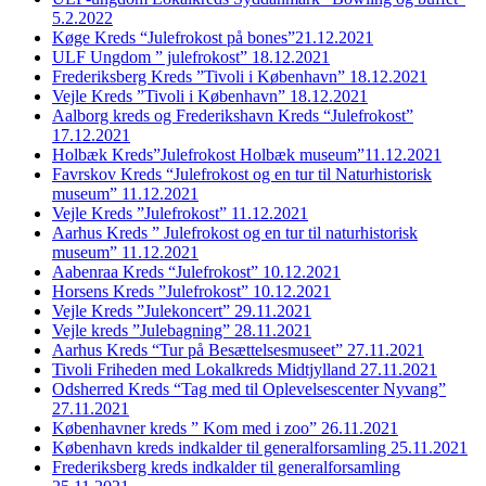
5.2.2022
Køge Kreds “Julefrokost på bones”21.12.2021
ULF Ungdom ” julefrokost” 18.12.2021
Frederiksberg Kreds ”Tivoli i København” 18.12.2021
Vejle Kreds ”Tivoli i København” 18.12.2021
Aalborg kreds og Frederikshavn Kreds “Julefrokost”
17.12.2021
Holbæk Kreds”Julefrokost Holbæk museum”11.12.2021
Favrskov Kreds “Julefrokost og en tur til Naturhistorisk
museum” 11.12.2021
Vejle Kreds ”Julefrokost” 11.12.2021
Aarhus Kreds ” Julefrokost og en tur til naturhistorisk
museum” 11.12.2021
Aabenraa Kreds “Julefrokost” 10.12.2021
Horsens Kreds ”Julefrokost” 10.12.2021
Vejle Kreds ”Julekoncert” 29.11.2021
Vejle kreds ”Julebagning” 28.11.2021
Aarhus Kreds “Tur på Besættelsesmuseet” 27.11.2021
Tivoli Friheden med Lokalkreds Midtjylland 27.11.2021
Odsherred Kreds “Tag med til Oplevelsescenter Nyvang”
27.11.2021
Københavner kreds ” Kom med i zoo” 26.11.2021
København kreds indkalder til generalforsamling 25.11.2021
Frederiksberg kreds indkalder til generalforsamling