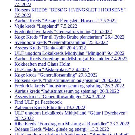
7.5.2022
Horsens KREDS “BESØG I FÆNGSLET I HORSENS”
7.5.2022
Aarhus Kreds “Besøg i Fængslet i Horsens” 7.5.2022
Vejle kreds “Legoland” 7.5.2022
Frederikshavn kreds “Generalforsamling” 6.5.2022
Køge Kreds “Tur til Tycho Brahe planetarium” 26.4.2022
Svendborg kreds “Generalforsamling” 25.4.2022
Assens Kreds “Bankospil” 20.4.2022
ULF-ungdom Lokalkreds Midtjyllan “Minigolf” 9.4.2022
Aarhus Kreds Foredrag om Misbrug af Rusmidler 7.4.2022
Kokkeaften med Claus Holm
ULF-ungdom “Påskefrokost” 2.4.2022
Køge kreds “Generalforsamling” 29.3.2022
Horsens kreds “Industrimuseum og spisning” 26.3.2022
Fredericia kreds “Industrimuseum og spisning” 26.3.2022
Aarhus kreds “Industrimuseum og spisning” 26.3.2022
Assens kreds “Generalforsamlingen” 24.3.2022
Find ULF på Faceboook
Aabenraa Kreds Filmaften 19.3.2022
ULF ungdom Lokalkreds Midtjylland “Gåtur i Dyrehaven”
26.2.2022
Ribe Kreds “Foredrag om Misbrug af Rusmidler” 23.2.2022
Odense Kreds “Mad, glæde og energi” 13.2.2022
ULF-ungdom Lokalkreds Syddanmark “Bowling og buffet”