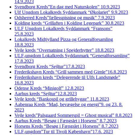
14.9.2023
Svendborg Kreds”En dag med Naturskolen” 10.9.2023
Ulf Ungdom Lokalkreds Syddanmark “Økolariet” 9.9.2023
Odsherred Kreds”fællesspisning og musik” 7.9.2023
Kolding kreds “Grillaften i Kolding Legepark” 30.8.2023
ULF Ungdom Lokalkreds Syddanmark “Fransons”
25.8.2023
Lokalkreds Midtjylland Pizza og Generalforsamling
18.8.2023
Vejle kreds “Overnatning i Spejderhytter” 18.8.2023
ULF-ungdom Lokalkreds Syddanmark “Generalforsamling”
17.8.2023
Svendborg Kreds “Sejltur”17.8.2023
Frederikshavn Kreds “Grill sammen med Gimle”16.8.2023
Frederikshavn kreds “Delegerende til Ulfs Landsmøde”
16.8.2023
Odense Kreds “Minigolf” 12.8.2023
Aarhus kreds “Sejltur”12.8.2023
Vejle kreds “Bankospil og grillehygge” 11.8.2023
Aabenraa Kreds “Mad, bevægelse og energi”9. og 23. 8.
2023
Vejle kreds”Palsgaard Sommerspil = Ghost musical” 8.8.2023
Aarhus Kreds “Besøg i Fængslet i Horsens” 8.7.2023
Horsens Kreds “Besøg i Fængslet i Horsens” 8.7.2023
ULF-ungdom”Tur til Tivoli København”17.6. 2023