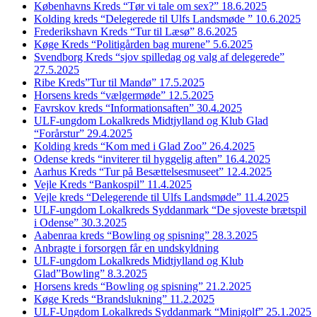
Københavns Kreds “Tør vi tale om sex?” 18.6.2025
Kolding kreds “Delegerede til Ulfs Landsmøde ” 10.6.2025
Frederikshavn Kreds “Tur til Læsø” 8.6.2025
Køge Kreds “Politigården bag murene” 5.6.2025
Svendborg Kreds “sjov spilledag og valg af delegerede”
27.5.2025
Ribe Kreds”Tur til Mandø” 17.5.2025
Horsens kreds “vælgermøde” 12.5.2025
Favrskov kreds “Informationsaften” 30.4.2025
ULF-ungdom Lokalkreds Midtjylland og Klub Glad
“Forårstur” 29.4.2025
Kolding kreds “Kom med i Glad Zoo” 26.4.2025
Odense kreds “inviterer til hyggelig aften” 16.4.2025
Aarhus Kreds “Tur på Besættelsesmuseet” 12.4.2025
Vejle Kreds “Bankospil” 11.4.2025
Vejle kreds “Delegerende til Ulfs Landsmøde” 11.4.2025
ULF-ungdom Lokalkreds Syddanmark “De sjoveste brætspil
i Odense” 30.3.2025
Aabenraa kreds “Bowling og spisning” 28.3.2025
Anbragte i forsorgen får en undskyldning
ULF-ungdom Lokalkreds Midtjylland og Klub
Glad”Bowling” 8.3.2025
Horsens kreds “Bowling og spisning” 21.2.2025
Køge Kreds “Brandslukning” 11.2.2025
ULF-Ungdom Lokalkreds Syddanmark “Minigolf” 25.1.2025