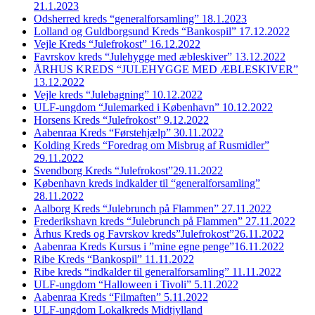
21.1.2023
Odsherred kreds “generalforsamling” 18.1.2023
Lolland og Guldborgsund Kreds “Bankospil” 17.12.2022
Vejle Kreds “Julefrokost” 16.12.2022
Favrskov kreds “Julehygge med æbleskiver” 13.12.2022
ÅRHUS KREDS “JULEHYGGE MED ÆBLESKIVER”
13.12.2022
Vejle kreds “Julebagning” 10.12.2022
ULF-ungdom “Julemarked i København” 10.12.2022
Horsens Kreds “Julefrokost” 9.12.2022
Aabenraa Kreds “Førstehjælp” 30.11.2022
Kolding Kreds “Foredrag om Misbrug af Rusmidler”
29.11.2022
Svendborg Kreds “Julefrokost”29.11.2022
København kreds indkalder til “generalforsamling”
28.11.2022
Aalborg Kreds “Julebrunch på Flammen” 27.11.2022
Frederikshavn kreds “Julebrunch på Flammen” 27.11.2022
Århus Kreds og Favrskov kreds”Julefrokost”26.11.2022
Aabenraa Kreds Kursus i ”mine egne penge”16.11.2022
Ribe Kreds “Bankospil” 11.11.2022
Ribe kreds “indkalder til generalforsamling” 11.11.2022
ULF-ungdom “Halloween i Tivoli” 5.11.2022
Aabenraa Kreds “Filmaften” 5.11.2022
ULF-ungdom Lokalkreds Midtjylland