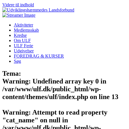
Videre til indhold
Aktiviteter
Medlemsskab
Kredse
Om ULF
ULF Ferie
Udgivelser
FOREDRAG & KURSER
Søg
Tema:
Warning
: Undefined array key 0 in
/var/www/ulf.dk/public_html/wp-
content/themes/ulf/index.php
on line
13
Warning
: Attempt to read property
"cat_name" on null in
/var/www/ulf.dk/public_html/wp-