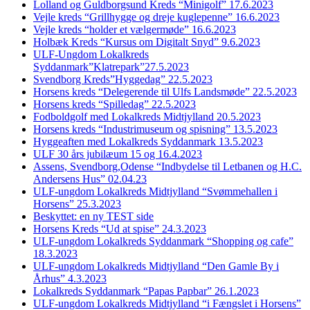
Lolland og Guldborgsund Kreds “Minigolf” 17.6.2023
Vejle kreds “Grillhygge og dreje kuglepenne” 16.6.2023
Vejle kreds “holder et vælgermøde” 16.6.2023
Holbæk Kreds “Kursus om Digitalt Snyd” 9.6.2023
ULF-Ungdom Lokalkreds
Syddanmark”Klatrepark”27.5.2023
Svendborg Kreds”Hyggedag” 22.5.2023
Horsens kreds “Delegerende til Ulfs Landsmøde” 22.5.2023
Horsens kreds “Spilledag” 22.5.2023
Fodboldgolf med Lokalkreds Midtjylland 20.5.2023
Horsens kreds “Industrimuseum og spisning” 13.5.2023
Hyggeaften med Lokalkreds Syddanmark 13.5.2023
ULF 30 års jubilæum 15 og 16.4.2023
Assens, Svendborg,Odense “Indbydelse til Letbanen og H.C.
Andersens Hus” 02.04.23
ULF-ungdom Lokalkreds Midtjylland “Svømmehallen i
Horsens” 25.3.2023
Beskyttet: en ny TEST side
Horsens Kreds “Ud at spise” 24.3.2023
ULF-ungdom Lokalkreds Syddanmark “Shopping og cafe”
18.3.2023
ULF-ungdom Lokalkreds Midtjylland “Den Gamle By i
Århus” 4.3.2023
Lokalkreds Syddanmark “Papas Papbar” 26.1.2023
ULF-ungdom Lokalkreds Midtjylland “i Fængslet i Horsens”