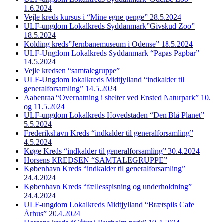
1.6.2024
Vejle kreds kursus i “Mine egne penge” 28.5.2024
ULF-ungdom Lokalkreds Syddanmark”Givskud Zoo”
18.5.2024
Kolding kreds”Jernbanemuseum i Odense” 18.5.2024
ULF-Ungdom Lokalkreds Syddanmark “Papas Papbar”
14.5.2024
Vejle kredsen “samtalegruppe”
ULF-Ungdom lokalkreds Midtjylland “indkalder til
generalforsamling” 14.5.2024
Aabenraa “Overnatning i shelter ved Ensted Naturpark” 10.
og 11.5.2024
ULF-ungdom Lokalkreds Hovedstaden “Den Blå Planet”
5.5.2024
Frederikshavn Kreds “indkalder til generalforsamling”
4.5.2024
Køge Kreds “indkalder til generalforsamling” 30.4.2024
Horsens KREDSEN “SAMTALEGRUPPE”
København Kreds “indkalder til generalforsamling”
24.4.2024
København Kreds “fællesspisning og underholdning”
24.4.2024
ULF-ungdom Lokalkreds Midtjylland “Brætspils Cafe
Århus” 20.4.2024