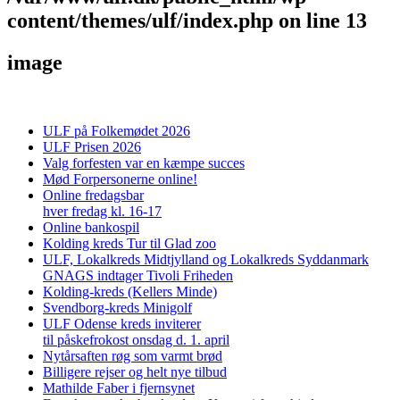
content/themes/ulf/index.php
on line
13
image
ULF på Folkemødet 2026
ULF Prisen 2026
Valg forfesten var en kæmpe succes
Mød Forpersonerne online!
Online fredagsbar
hver fredag kl. 16-17
Online bankospil
Kolding kreds Tur til Glad zoo
ULF, Lokalkreds Midtjylland og Lokalkreds Syddanmark
GNAGS indtager Tivoli Friheden
Kolding-kreds (Kellers Minde)
Svendborg-kreds Minigolf
ULF Odense kreds inviterer
til påskefrokost onsdag d. 1. april
Nytårsaften røg som varmt brød
Billigere rejser og helt nye tilbud
Mathilde Faber i fjernsynet