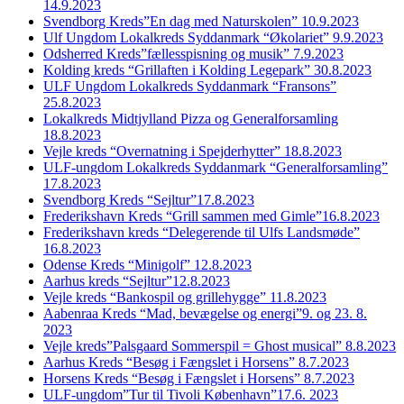
14.9.2023
Svendborg Kreds”En dag med Naturskolen” 10.9.2023
Ulf Ungdom Lokalkreds Syddanmark “Økolariet” 9.9.2023
Odsherred Kreds”fællesspisning og musik” 7.9.2023
Kolding kreds “Grillaften i Kolding Legepark” 30.8.2023
ULF Ungdom Lokalkreds Syddanmark “Fransons”
25.8.2023
Lokalkreds Midtjylland Pizza og Generalforsamling
18.8.2023
Vejle kreds “Overnatning i Spejderhytter” 18.8.2023
ULF-ungdom Lokalkreds Syddanmark “Generalforsamling”
17.8.2023
Svendborg Kreds “Sejltur”17.8.2023
Frederikshavn Kreds “Grill sammen med Gimle”16.8.2023
Frederikshavn kreds “Delegerende til Ulfs Landsmøde”
16.8.2023
Odense Kreds “Minigolf” 12.8.2023
Aarhus kreds “Sejltur”12.8.2023
Vejle kreds “Bankospil og grillehygge” 11.8.2023
Aabenraa Kreds “Mad, bevægelse og energi”9. og 23. 8.
2023
Vejle kreds”Palsgaard Sommerspil = Ghost musical” 8.8.2023
Aarhus Kreds “Besøg i Fængslet i Horsens” 8.7.2023
Horsens Kreds “Besøg i Fængslet i Horsens” 8.7.2023
ULF-ungdom”Tur til Tivoli København”17.6. 2023