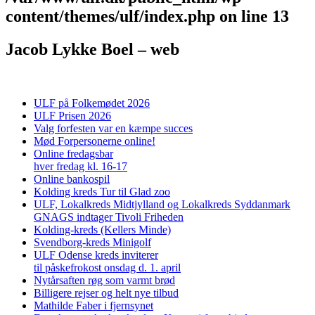
content/themes/ulf/index.php
on line
13
Jacob Lykke Boel – web
ULF på Folkemødet 2026
ULF Prisen 2026
Valg forfesten var en kæmpe succes
Mød Forpersonerne online!
Online fredagsbar
hver fredag kl. 16-17
Online bankospil
Kolding kreds Tur til Glad zoo
ULF, Lokalkreds Midtjylland og Lokalkreds Syddanmark
GNAGS indtager Tivoli Friheden
Kolding-kreds (Kellers Minde)
Svendborg-kreds Minigolf
ULF Odense kreds inviterer
til påskefrokost onsdag d. 1. april
Nytårsaften røg som varmt brød
Billigere rejser og helt nye tilbud
Mathilde Faber i fjernsynet