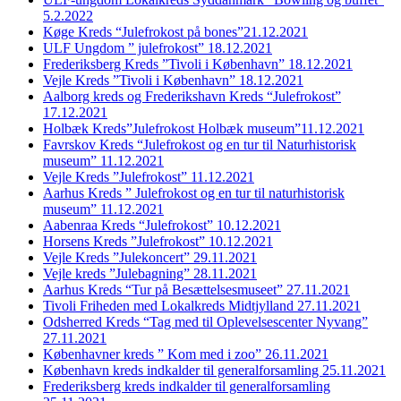
5.2.2022
Køge Kreds “Julefrokost på bones”21.12.2021
ULF Ungdom ” julefrokost” 18.12.2021
Frederiksberg Kreds ”Tivoli i København” 18.12.2021
Vejle Kreds ”Tivoli i København” 18.12.2021
Aalborg kreds og Frederikshavn Kreds “Julefrokost”
17.12.2021
Holbæk Kreds”Julefrokost Holbæk museum”11.12.2021
Favrskov Kreds “Julefrokost og en tur til Naturhistorisk
museum” 11.12.2021
Vejle Kreds ”Julefrokost” 11.12.2021
Aarhus Kreds ” Julefrokost og en tur til naturhistorisk
museum” 11.12.2021
Aabenraa Kreds “Julefrokost” 10.12.2021
Horsens Kreds ”Julefrokost” 10.12.2021
Vejle Kreds ”Julekoncert” 29.11.2021
Vejle kreds ”Julebagning” 28.11.2021
Aarhus Kreds “Tur på Besættelsesmuseet” 27.11.2021
Tivoli Friheden med Lokalkreds Midtjylland 27.11.2021
Odsherred Kreds “Tag med til Oplevelsescenter Nyvang”
27.11.2021
Københavner kreds ” Kom med i zoo” 26.11.2021
København kreds indkalder til generalforsamling 25.11.2021
Frederiksberg kreds indkalder til generalforsamling