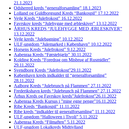
21.1.2023
Odsherred kreds “generalforsamling” 18.1.2023
Lolland og Guldborgsund Kreds “Bankospil” 17.12.2022
Vejle Kreds “Julefrokost” 16.12.2022
Favrskov kreds “Julehygge med æbleskiver” 13.12.2022
ÅRHUS KREDS “JULEHYGGE MED ÆBLESKIVER”
13.12.2022
Vejle kreds “Julebagning” 10.12.2022
ULF-ungdom “Julemarked i København” 10.12.2022
Horsens Kreds “Julefrokost” 9.12.2022
Aabenraa Kreds “Førstehjælp” 30.11.2022
Kolding Kreds “Foredrag om Misbrug af Rusmidler”
29.11.2022
Svendborg Kreds “Julefrokost”29.11.2022
København kreds indkalder til “generalforsamling”
28.11.2022
Aalborg Kreds “Julebrunch på Flammen” 27.11.2022
Frederikshavn kreds “Julebrunch på Flammen” 27.11.2022
Århus Kreds og Favrskov kreds”Julefrokost”26.11.2022
Aabenraa Kreds Kursus i ”mine egne penge”16.11.2022
Ribe Kreds “Bankospil” 11.11.2022
Ribe kreds “indkalder til generalforsamling” 11.11.2022
ULF-ungdom “Halloween i Tivoli” 5.11.2022
Aabenraa Kreds “Filmaften” 5.11.2022
ULF-ungdom Lokalkreds Midtjylland