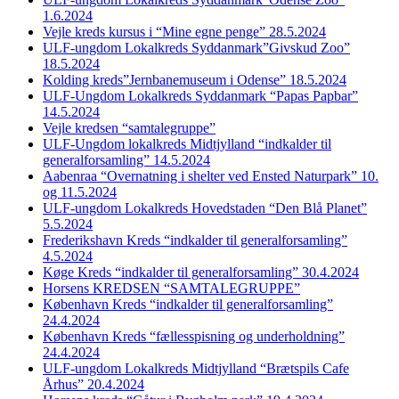
1.6.2024
Vejle kreds kursus i “Mine egne penge” 28.5.2024
ULF-ungdom Lokalkreds Syddanmark”Givskud Zoo”
18.5.2024
Kolding kreds”Jernbanemuseum i Odense” 18.5.2024
ULF-Ungdom Lokalkreds Syddanmark “Papas Papbar”
14.5.2024
Vejle kredsen “samtalegruppe”
ULF-Ungdom lokalkreds Midtjylland “indkalder til
generalforsamling” 14.5.2024
Aabenraa “Overnatning i shelter ved Ensted Naturpark” 10.
og 11.5.2024
ULF-ungdom Lokalkreds Hovedstaden “Den Blå Planet”
5.5.2024
Frederikshavn Kreds “indkalder til generalforsamling”
4.5.2024
Køge Kreds “indkalder til generalforsamling” 30.4.2024
Horsens KREDSEN “SAMTALEGRUPPE”
København Kreds “indkalder til generalforsamling”
24.4.2024
København Kreds “fællesspisning og underholdning”
24.4.2024
ULF-ungdom Lokalkreds Midtjylland “Brætspils Cafe
Århus” 20.4.2024