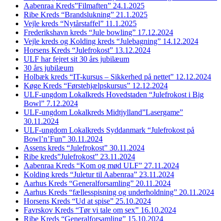
Aabenraa Kreds”Filmaften” 24.1.2025
Ribe Kreds “Brandslukning” 21.1.2025
Vejle kreds “Nytårstaffel” 11.1.2025
Frederikshavn kreds “Jule bowling” 17.12.2024
Vejle kreds og Kolding kreds “Julebagning” 14.12.2024
Horsens Kreds “Julefrokost” 13.12.2024
ULF har fejret sit 30 års jubilæum
30 års jubilæum
Holbæk kreds “IT-kursus – Sikkerhed på nettet” 12.12.2024
Køge Kreds “Førstehjælpskursus” 12.12.2024
ULF-ungdom Lokalkreds Hovedstaden “Julefrokost i Big
Bowl” 7.12.2024
ULF-ungdom Lokalkreds Midtjylland”Lasergame”
30.11.2024
ULF-ungdom Lokalkreds Syddanmark “Julefrokost på
Bowl’n’Fun” 30.11.2024
Assens kreds “Julefrokost” 30.11.2024
Ribe kreds”Julefrokost” 23.11.2024
Aabenraa Kreds “Kom og mød ULF” 27.11.2024
Kolding kreds “Juletur til Aabenraa” 23.11.2024
Aarhus Kreds “Generalforsamling” 20.11.2024
Aarhus Kreds “fællesspisning og underholdning” 20.11.2024
Horsens Kreds “Ud at spise” 25.10.2024
Favrskov Kreds “Tør vi tale om sex” 16.10.2024
Ribe Kreds “Generalforsamling” 15.10.2024