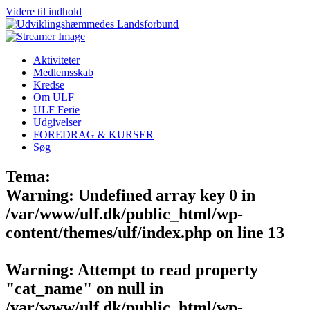
Videre til indhold
Aktiviteter
Medlemsskab
Kredse
Om ULF
ULF Ferie
Udgivelser
FOREDRAG & KURSER
Søg
Tema:
Warning
: Undefined array key 0 in
/var/www/ulf.dk/public_html/wp-
content/themes/ulf/index.php
on line
13
Warning
: Attempt to read property
"cat_name" on null in
/var/www/ulf.dk/public_html/wp-