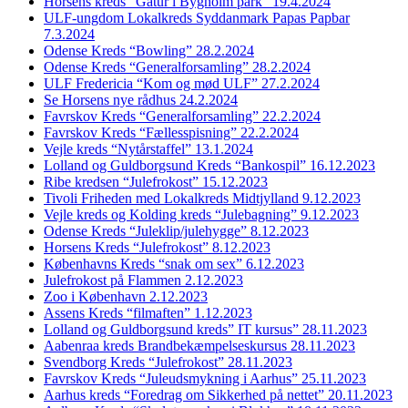
Horsens kreds “Gåtur i Bygholm park” 19.4.2024
ULF-ungdom Lokalkreds Syddanmark Papas Papbar
7.3.2024
Odense Kreds “Bowling” 28.2.2024
Odense Kreds “Generalforsamling” 28.2.2024
ULF Fredericia “Kom og mød ULF” 27.2.2024
Se Horsens nye rådhus 24.2.2024
Favrskov Kreds “Generalforsamling” 22.2.2024
Favrskov Kreds “Fællesspisning” 22.2.2024
Vejle kreds “Nytårstaffel” 13.1.2024
Lolland og Guldborgsund Kreds “Bankospil” 16.12.2023
Ribe kredsen “Julefrokost” 15.12.2023
Tivoli Friheden med Lokalkreds Midtjylland 9.12.2023
Vejle kreds og Kolding kreds “Julebagning” 9.12.2023
Odense Kreds “Juleklip/julehygge” 8.12.2023
Horsens Kreds “Julefrokost” 8.12.2023
Københavns Kreds “snak om sex” 6.12.2023
Julefrokost på Flammen 2.12.2023
Zoo i København 2.12.2023
Assens Kreds “filmaften” 1.12.2023
Lolland og Guldborgsund kreds” IT kursus” 28.11.2023
Aabenraa kreds Brandbekæmpelseskursus 28.11.2023
Svendborg Kreds “Julefrokost” 28.11.2023
Favrskov Kreds “Juleudsmykning i Aarhus” 25.11.2023
Aarhus kreds “Foredrag om Sikkerhed på nettet” 20.11.2023