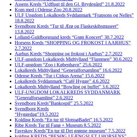
Assens Kreds “Udflugt til den Gl. Brydegård” 21.8.2022
Kom med i Odense Zoo 20.8.2022
ULF Ungdom Lokalkreds Syddanmark “Fransons og Nelles”
18.8.2022
Svendborg Kreds “Tur til Ærø og Flaskeskibsmuseet”
13.8.2022
Lolland-Guldborgsund kreds “Grøn Koncert” 30.7.2022
Horsens Kreds “SHOPPING OG FROKOST I AARHUS”
2.7.2022
Aarhus Kreds “Shopping og frokost i Aarhus” 2.7.2022
ULF-ungdom Lokalkreds Midtjylland “Flammen” 30.6.2022
ULF-ungdom “Zoo i København” 25.6.2022
Lokalkreds Midtjylland “Generalforsamling” 16.6.2022
Odense Kreds “Tur i Cirkus Arena” 15.6.2022
Lokalkreds Syddanmark “Café Hygge” 4.6.2022
Lokalkreds Midtjylland “Bowling og buffet” 3.6.2022
ULF-UNGDOM LOKALKREDS SYDDANMARK
“Generalforsamling” 2.6.2022
Svendborg Kreds”Bankospil” 25.5.2022
Svendborg Kreds
“Hyggedag”19.5.2022
Kolding Kreds “En tur til SlotssøBadet” 16.5.2022
Ribe Kreds Tur til Fanø + Museum 8.5.2022
Favrskov Kreds”En tur til Det grønne museum” 7.5.2022
kolding KREDS “BESØG I FÆNGSLET I HORSENS”