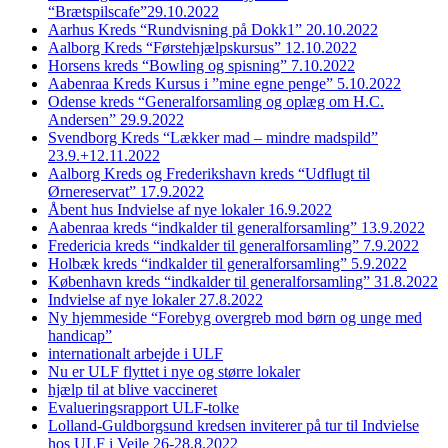
“Brætspilscafe”29.10.2022
Aarhus Kreds “Rundvisning på Dokk1” 20.10.2022
Aalborg Kreds “Førstehjælpskursus” 12.10.2022
Horsens kreds “Bowling og spisning” 7.10.2022
Aabenraa Kreds Kursus i ”mine egne penge” 5.10.2022
Odense kreds “Generalforsamling og oplæg om H.C.
Andersen” 29.9.2022
Svendborg Kreds “Lækker mad – mindre madspild”
23.9.+12.11.2022
Aalborg Kreds og Frederikshavn kreds “Udflugt til
Ørnereservat” 17.9.2022
Åbent hus Indvielse af nye lokaler 16.9.2022
Aabenraa kreds “indkalder til generalforsamling” 13.9.2022
Fredericia kreds “indkalder til generalforsamling” 7.9.2022
Holbæk kreds “indkalder til generalforsamling” 5.9.2022
København kreds “indkalder til generalforsamling” 31.8.2022
Indvielse af nye lokaler 27.8.2022
Ny hjemmeside “Forebyg overgreb mod børn og unge med
handicap”
internationalt arbejde i ULF
Nu er ULF flyttet i nye og større lokaler
hjælp til at blive vaccineret
Evalueringsrapport ULF-tolke
Lolland-Guldborgsund kredsen inviterer på tur til Indvielse
hos ULF i Vejle 26-28.8.2022