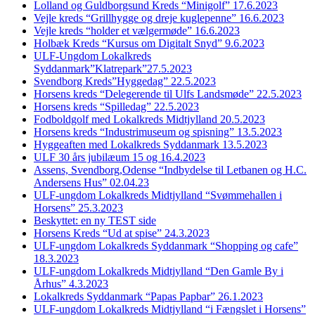
Lolland og Guldborgsund Kreds “Minigolf” 17.6.2023
Vejle kreds “Grillhygge og dreje kuglepenne” 16.6.2023
Vejle kreds “holder et vælgermøde” 16.6.2023
Holbæk Kreds “Kursus om Digitalt Snyd” 9.6.2023
ULF-Ungdom Lokalkreds
Syddanmark”Klatrepark”27.5.2023
Svendborg Kreds”Hyggedag” 22.5.2023
Horsens kreds “Delegerende til Ulfs Landsmøde” 22.5.2023
Horsens kreds “Spilledag” 22.5.2023
Fodboldgolf med Lokalkreds Midtjylland 20.5.2023
Horsens kreds “Industrimuseum og spisning” 13.5.2023
Hyggeaften med Lokalkreds Syddanmark 13.5.2023
ULF 30 års jubilæum 15 og 16.4.2023
Assens, Svendborg,Odense “Indbydelse til Letbanen og H.C.
Andersens Hus” 02.04.23
ULF-ungdom Lokalkreds Midtjylland “Svømmehallen i
Horsens” 25.3.2023
Beskyttet: en ny TEST side
Horsens Kreds “Ud at spise” 24.3.2023
ULF-ungdom Lokalkreds Syddanmark “Shopping og cafe”
18.3.2023
ULF-ungdom Lokalkreds Midtjylland “Den Gamle By i
Århus” 4.3.2023
Lokalkreds Syddanmark “Papas Papbar” 26.1.2023
ULF-ungdom Lokalkreds Midtjylland “i Fængslet i Horsens”