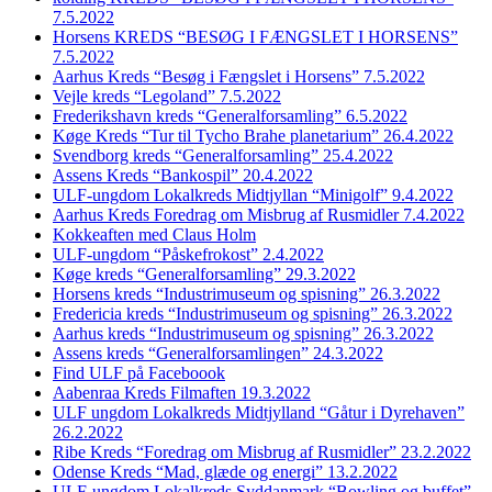
7.5.2022
Horsens KREDS “BESØG I FÆNGSLET I HORSENS”
7.5.2022
Aarhus Kreds “Besøg i Fængslet i Horsens” 7.5.2022
Vejle kreds “Legoland” 7.5.2022
Frederikshavn kreds “Generalforsamling” 6.5.2022
Køge Kreds “Tur til Tycho Brahe planetarium” 26.4.2022
Svendborg kreds “Generalforsamling” 25.4.2022
Assens Kreds “Bankospil” 20.4.2022
ULF-ungdom Lokalkreds Midtjyllan “Minigolf” 9.4.2022
Aarhus Kreds Foredrag om Misbrug af Rusmidler 7.4.2022
Kokkeaften med Claus Holm
ULF-ungdom “Påskefrokost” 2.4.2022
Køge kreds “Generalforsamling” 29.3.2022
Horsens kreds “Industrimuseum og spisning” 26.3.2022
Fredericia kreds “Industrimuseum og spisning” 26.3.2022
Aarhus kreds “Industrimuseum og spisning” 26.3.2022
Assens kreds “Generalforsamlingen” 24.3.2022
Find ULF på Faceboook
Aabenraa Kreds Filmaften 19.3.2022
ULF ungdom Lokalkreds Midtjylland “Gåtur i Dyrehaven”
26.2.2022
Ribe Kreds “Foredrag om Misbrug af Rusmidler” 23.2.2022
Odense Kreds “Mad, glæde og energi” 13.2.2022
ULF-ungdom Lokalkreds Syddanmark “Bowling og buffet”