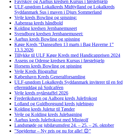
Favrskov og Aarhus kredsen Kursus i førstehjælp
ULF-ungdom Lokalkreds Midtjylland og Lokalkreds
Syddanmark Sus i maven i Djurs Sommerland
Vejle kreds Bowling og spisning:
Aabenraa kreds håndbold
Kolding kredsen Jernbanemuseet
Svendborg kredsen Jernbanemuseet:
Aarhus kreds Bowling og spisning
Køge Kreds “Danseaften 13 marts i Bag Haverne 1”
13.3.2026
Tillykke til ULF Køge Kreds med Handicapprisen 2024
Assens og Odense kredsen Kursus i førstehjælp
Horsens kreds Bowling og spisning
Vejle Kreds Biograftur
København Kreds Generalforsamling
ULF-ungdom Lokalkreds Syddanmark inviterer til en fed
eftermiddag på Spilcaféen
Vejle kreds nytårstaffel 2026
Frederikshavn og Aalborg kreds Julefrokost
Lolland og Guldborgsund kreds julebingo
Kolding kreds Juletur til Tønder
Vejle og Kolding kreds Julebagning
Aarhus kreds Julefrokost med Minigolf
Landsmøde og jubilæumsfest 24. – 25. – 26. oktober
”Spejdertur – Ny pris og nu for alle! 😊”