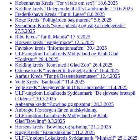
Københavns Kreds “Tør vi tale om sex?” 18.6.2025
Kolding kreds “Delegerede til Ulfs Landsmøde ” 10.6.2025
Frederikshavn Kreds “Tur til Læsø” 8.6.2025
Køge Kreds “Politigården bag murene” 5.6.2025
Svendborg Kreds “sjov spilledag og valg af delegerede”
27.5.2025
Ribe Kreds”Tur til Mandø” 17.5.2025
Horsens kreds “vælgermøde” 12.5.2025
Favrskov kreds “Informationsaften” 30.4.2025
ULF-ungdom Lokalkreds Midtjylland og Klub Glad
“Forårstur” 29.4.2025
Kolding kreds “Kom med i Glad Zoo” 26.4.2025
Odense kreds “inviterer til hyggelig aften” 16.4.2025
Aarhus Kreds “Tur på Besættelsesmuseet” 12.4.2025
Vejle Kreds “Bankospil” 11.4.2025
Vejle kreds “Delegerende til Ulfs Landsmøde” 11.4.2025
ULF-ungdom Lokalkreds Syddanmark “De sjoveste brætspil
i Odense” 30.3.2025
Aabenraa kreds “Bowling og spisning” 28.3.2025
Anbragte i forsorgen får en undskyldning
ULF-ungdom Lokalkreds Midtjylland og Klub
Glad”Bowling” 8.3.2025
Horsens kreds “Bowling og spisning” 21.2.2025
Køge Kreds “Brandslukning” 11.2.2025
ULF-Ungdom Lokalkreds Syddanmark “Minigolf” 25.1.2025