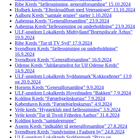
Ribe Kreds “fællesspisning, generalforsamling” 15.10.2024
Holbæk kreds “Efterårsudflugt med Veterantoget” 13.10.2024
Aalborg Kreds “samtale gruper” starter 1.10.2024
Aabenraa Kreds “Generalforsamling” 23.9.2024
Aabenraa Kreds”fællesspisning og underholdning” 23.9.2024
ULF-ungdom Lokalkreds Midtjylland”Brætspilscafe Århus”
19.9.2024
Ribe Kreds “Tur til TV Syd” 17.9.2024
Svendborg Kreds “fællesspisning og underholdning”
16.9.2024
Svendborg Kreds “Generalforsamling” 16.9.2024
Odense Kreds “Jubilæumsfest for Ulf Odense Kreds”
14.9.2024
ULF-ungdom Lokalkreds Syddanmark”Kokkeaftener” 13.9
og 20.9.2024
Horsens Kreds “Generalforsamling” 9.9.2024
ULF-ungdom Lokalkreds Hovedstaden “Bakken” 7.9.2024
Kolding Kreds “Førstehjælpskursus” 7.9.2024
København Kreds “Førstehjælpskursus” 4.9.2024
Vejle kreds “Hyggeklub med fællesspisning” 3.9.2024
Vejle kreds”Tur til Tivoli Friheden Aarhus” 31.8.2024
Kolding kreds “samtalegruppe”
Assens Kreds “indkalder til generalforsamling” 27.8.2024
Svendborg Kreds “rundvisning i Faaborg by” 24.8.2024
ULF-ungdom Lokalkreds Syddanmark “Pizza og