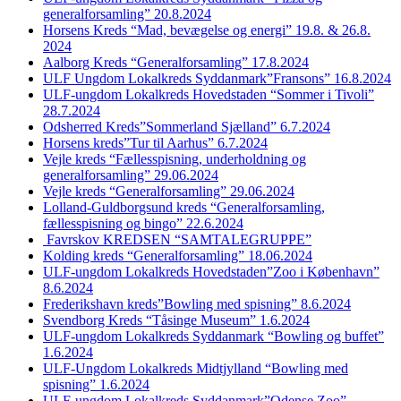
generalforsamling” 20.8.2024
Horsens Kreds “Mad, bevægelse og energi” 19.8. & 26.8.
2024
Aalborg Kreds “Generalforsamling” 17.8.2024
ULF Ungdom Lokalkreds Syddanmark”Fransons” 16.8.2024
ULF-ungdom Lokalkreds Hovedstaden “Sommer i Tivoli”
28.7.2024
Odsherred Kreds”Sommerland Sjælland” 6.7.2024
Horsens kreds”Tur til Aarhus” 6.7.2024
Vejle kreds “Fællesspisning, underholdning og
generalforsamling” 29.06.2024
Vejle kreds “Generalforsamling” 29.06.2024
Lolland-Guldborgsund kreds “Generalforsamling,
fællesspisning og bingo” 22.6.2024
Favrskov KREDSEN “SAMTALEGRUPPE”
Kolding kreds “Generalforsamling” 18.06.2024
ULF-ungdom Lokalkreds Hovedstaden”Zoo i København”
8.6.2024
Frederikshavn kreds”Bowling med spisning” 8.6.2024
Svendborg Kreds “Tåsinge Museum” 1.6.2024
ULF-ungdom Lokalkreds Syddanmark “Bowling og buffet”
1.6.2024
ULF-Ungdom Lokalkreds Midtjylland “Bowling med
spisning” 1.6.2024
ULF-ungdom Lokalkreds Syddanmark”Odense Zoo”