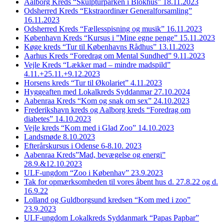
Aalborg Kreds “Skulpturparken i Blokhus” 18.11.2023
Odsherred Kreds “Ekstraordinær Generalforsamling”
16.11.2023
Odsherred Kreds “Fællesspisning og musik” 16.11.2023
København Kreds “Kursus i ”Mine egne penge” 15.11.2023
Køge kreds “Tur til Københavns Rådhus” 13.11.2023
Aarhus Kreds “Foredrag om Mental Sundhed” 9.11.2023
Vejle Kreds “Lækker mad – mindre madspild”
4.11.+25.11.+9.12.2023
Horsens kreds “Tur til Økolariet” 4.11.2023
Hyggeaften med Lokalkreds Syddanmar 27.10.2024
Aabenraa Kreds “Kom og snak om sex” 24.10.2023
Frederikshavn kreds og Aalborg kreds “Foredrag om
diabetes” 14.10.2023
Vejle kreds “Kom med i Glad Zoo” 14.10.2023
Landsmøde 8.10.2023
Efterårskursus i Odense 6-8.10. 2023
Aabenraa Kreds”Mad, bevægelse og energi”
28.9.&12.10.2023
ULF-ungdom “Zoo i Københav” 23.9.2023
Tak for opmærksomheden til vores åbent hus d. 27.8.22 og d.
16.9.22
Lolland og Guldborgsund kredsen “Kom med i zoo”
23.9.2023
ULF-ungdom Lokalkreds Syddanmark “Papas Papbar”