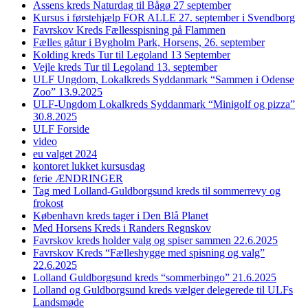
Assens kreds Naturdag til Bågø 27 september
Kursus i førstehjælp FOR ALLE 27. september i Svendborg
Favrskov Kreds Fællesspisning på Flammen
Fælles gåtur i Bygholm Park, Horsens, 26. september
Kolding kreds Tur til Legoland 13 September
Vejle kreds Tur til Legoland 13. september
ULF Ungdom, Lokalkreds Syddanmark “Sammen i Odense
Zoo” 13.9.2025
ULF-Ungdom Lokalkreds Syddanmark “Minigolf og pizza”
30.8.2025
ULF Forside
video
eu valget 2024
kontoret lukket kursusdag
ferie ÆNDRINGER
Tag med Lolland-Guldborgsund kreds til sommerrevy og
frokost
København kreds tager i Den Blå Planet
Med Horsens Kreds i Randers Regnskov
Favrskov kreds holder valg og spiser sammen 22.6.2025
Favrskov Kreds “Fælleshygge med spisning og valg”
22.6.2025
Lolland Guldborgsund kreds “sommerbingo” 21.6.2025
Lolland og Guldborgsund kreds vælger delegerede til ULFs
Landsmøde