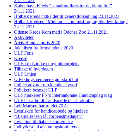
25.11.2021
København Kreds ” kanalrundfarts tur og biograftur”
24.11.2021
Holbæk kreds indkalder til generalforsamling 23.11.2021
Holbæk kredsen “Minikursus om misbrug og Skadevirkning”
23.11.2021
Odense Kreds Kom med i Odense Zoo 21.11.2021
Aktiviteter
Årets Handicappris 2020
Julehilsen fra formændene 2020
ULF Ferie
Kredse
ULF-kreds-tolke et nyt pilotprojekt
Tilbage til hverdagen
ULF Linjen
Udviklingshæmmede gør skrot hot
Politiet advarer om identitetstyveri
Politikere besøger ULF
ULF markerer FN’s Internationale Handicapdag idag
ULF har afholdt Landsmøde d. 12. oktober
Leif Madsen har rundet 70 år
Lystfiskeri for handicappede og hjælper:
”Bjarne Jensen får fortjenstmedaljen”
Invitation til diabeteskonference
Indbydelse til afslutningskonference