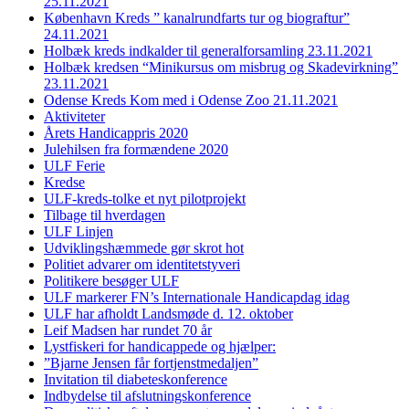
25.11.2021
København Kreds ” kanalrundfarts tur og biograftur”
24.11.2021
Holbæk kreds indkalder til generalforsamling 23.11.2021
Holbæk kredsen “Minikursus om misbrug og Skadevirkning”
23.11.2021
Odense Kreds Kom med i Odense Zoo 21.11.2021
Aktiviteter
Årets Handicappris 2020
Julehilsen fra formændene 2020
ULF Ferie
Kredse
ULF-kreds-tolke et nyt pilotprojekt
Tilbage til hverdagen
ULF Linjen
Udviklingshæmmede gør skrot hot
Politiet advarer om identitetstyveri
Politikere besøger ULF
ULF markerer FN’s Internationale Handicapdag idag
ULF har afholdt Landsmøde d. 12. oktober
Leif Madsen har rundet 70 år
Lystfiskeri for handicappede og hjælper:
”Bjarne Jensen får fortjenstmedaljen”
Invitation til diabeteskonference
Indbydelse til afslutningskonference