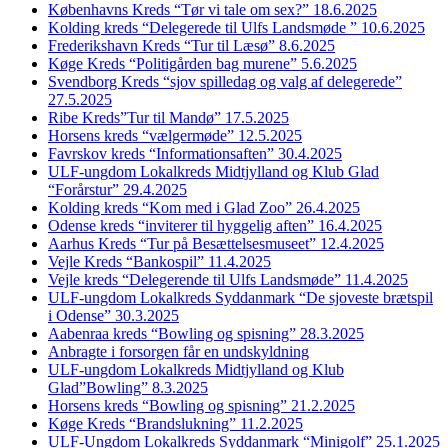
Københavns Kreds “Tør vi tale om sex?” 18.6.2025
Kolding kreds “Delegerede til Ulfs Landsmøde ” 10.6.2025
Frederikshavn Kreds “Tur til Læsø” 8.6.2025
Køge Kreds “Politigården bag murene” 5.6.2025
Svendborg Kreds “sjov spilledag og valg af delegerede”
27.5.2025
Ribe Kreds”Tur til Mandø” 17.5.2025
Horsens kreds “vælgermøde” 12.5.2025
Favrskov kreds “Informationsaften” 30.4.2025
ULF-ungdom Lokalkreds Midtjylland og Klub Glad
“Forårstur” 29.4.2025
Kolding kreds “Kom med i Glad Zoo” 26.4.2025
Odense kreds “inviterer til hyggelig aften” 16.4.2025
Aarhus Kreds “Tur på Besættelsesmuseet” 12.4.2025
Vejle Kreds “Bankospil” 11.4.2025
Vejle kreds “Delegerende til Ulfs Landsmøde” 11.4.2025
ULF-ungdom Lokalkreds Syddanmark “De sjoveste brætspil
i Odense” 30.3.2025
Aabenraa kreds “Bowling og spisning” 28.3.2025
Anbragte i forsorgen får en undskyldning
ULF-ungdom Lokalkreds Midtjylland og Klub
Glad”Bowling” 8.3.2025
Horsens kreds “Bowling og spisning” 21.2.2025
Køge Kreds “Brandslukning” 11.2.2025
ULF-Ungdom Lokalkreds Syddanmark “Minigolf” 25.1.2025