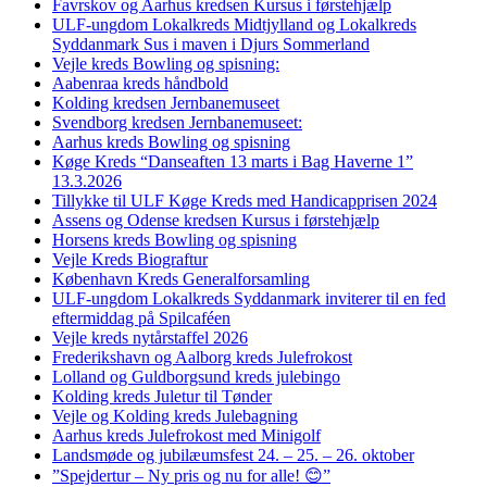
Favrskov og Aarhus kredsen Kursus i førstehjælp
ULF-ungdom Lokalkreds Midtjylland og Lokalkreds
Syddanmark Sus i maven i Djurs Sommerland
Vejle kreds Bowling og spisning:
Aabenraa kreds håndbold
Kolding kredsen Jernbanemuseet
Svendborg kredsen Jernbanemuseet:
Aarhus kreds Bowling og spisning
Køge Kreds “Danseaften 13 marts i Bag Haverne 1”
13.3.2026
Tillykke til ULF Køge Kreds med Handicapprisen 2024
Assens og Odense kredsen Kursus i førstehjælp
Horsens kreds Bowling og spisning
Vejle Kreds Biograftur
København Kreds Generalforsamling
ULF-ungdom Lokalkreds Syddanmark inviterer til en fed
eftermiddag på Spilcaféen
Vejle kreds nytårstaffel 2026
Frederikshavn og Aalborg kreds Julefrokost
Lolland og Guldborgsund kreds julebingo
Kolding kreds Juletur til Tønder
Vejle og Kolding kreds Julebagning
Aarhus kreds Julefrokost med Minigolf
Landsmøde og jubilæumsfest 24. – 25. – 26. oktober
”Spejdertur – Ny pris og nu for alle! 😊”