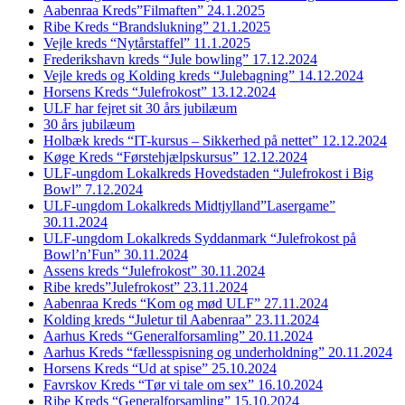
Aabenraa Kreds”Filmaften” 24.1.2025
Ribe Kreds “Brandslukning” 21.1.2025
Vejle kreds “Nytårstaffel” 11.1.2025
Frederikshavn kreds “Jule bowling” 17.12.2024
Vejle kreds og Kolding kreds “Julebagning” 14.12.2024
Horsens Kreds “Julefrokost” 13.12.2024
ULF har fejret sit 30 års jubilæum
30 års jubilæum
Holbæk kreds “IT-kursus – Sikkerhed på nettet” 12.12.2024
Køge Kreds “Førstehjælpskursus” 12.12.2024
ULF-ungdom Lokalkreds Hovedstaden “Julefrokost i Big
Bowl” 7.12.2024
ULF-ungdom Lokalkreds Midtjylland”Lasergame”
30.11.2024
ULF-ungdom Lokalkreds Syddanmark “Julefrokost på
Bowl’n’Fun” 30.11.2024
Assens kreds “Julefrokost” 30.11.2024
Ribe kreds”Julefrokost” 23.11.2024
Aabenraa Kreds “Kom og mød ULF” 27.11.2024
Kolding kreds “Juletur til Aabenraa” 23.11.2024
Aarhus Kreds “Generalforsamling” 20.11.2024
Aarhus Kreds “fællesspisning og underholdning” 20.11.2024
Horsens Kreds “Ud at spise” 25.10.2024
Favrskov Kreds “Tør vi tale om sex” 16.10.2024
Ribe Kreds “Generalforsamling” 15.10.2024