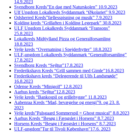
14.9.2023
Svendborg Kreds”En dag med Naturskolen” 10.9.2023
Ulf Ungdom Lokalkreds Syddanmark “Økolariet” 9.9.2023
Odsherred Kreds”fællesspisning og musik” 7.9.2023
Kolding kreds “Grillaften i Kolding Legepark” 30.8.2023
ULF Ungdom Lokalkreds Syddanmark “Fransons”
25.8.2023
Lokalkreds Midtjylland Pizza og Generalforsamling
18.8.2023
Vejle kreds “Overnatning i Spejderhytter” 18.8.2023
ULF-ungdom Lokalkreds Syddanmark “Generalforsamling”
17.8.2023
Svendborg Kreds “Sejltur”17.8.2023
Frederikshavn Kreds “Grill sammen med Gimle”16.8.2023
Frederikshavn kreds “Delegerende til Ulfs Landsmøde”
16.8.2023
Odense Kreds “Minigolf” 12.8.2023
Aarhus kreds “Sejltur”12.8.2023
Vejle kreds “Bankospil og grillehygge” 11.8.2023
Aabenraa Kreds “Mad, bevægelse og energi”9. og 23. 8.
2023
Vejle kreds”Palsgaard Sommerspil = Ghost musical” 8.8.2023
Aarhus Kreds “Besøg i Fængslet i Horsens” 8.7.2023
Horsens Kreds “Besøg i Fængslet i Horsens” 8.7.2023
ULF-ungdom”Tur til Tivoli København”17.6. 2023