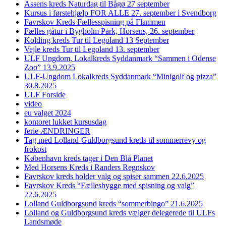
Assens kreds Naturdag til Bågø 27 september
Kursus i førstehjælp FOR ALLE 27. september i Svendborg
Favrskov Kreds Fællesspisning på Flammen
Fælles gåtur i Bygholm Park, Horsens, 26. september
Kolding kreds Tur til Legoland 13 September
Vejle kreds Tur til Legoland 13. september
ULF Ungdom, Lokalkreds Syddanmark “Sammen i Odense
Zoo” 13.9.2025
ULF-Ungdom Lokalkreds Syddanmark “Minigolf og pizza”
30.8.2025
ULF Forside
video
eu valget 2024
kontoret lukket kursusdag
ferie ÆNDRINGER
Tag med Lolland-Guldborgsund kreds til sommerrevy og
frokost
København kreds tager i Den Blå Planet
Med Horsens Kreds i Randers Regnskov
Favrskov kreds holder valg og spiser sammen 22.6.2025
Favrskov Kreds “Fælleshygge med spisning og valg”
22.6.2025
Lolland Guldborgsund kreds “sommerbingo” 21.6.2025
Lolland og Guldborgsund kreds vælger delegerede til ULFs
Landsmøde