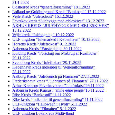
21.1.2023
Odsherred kreds “generalforsamling” 18.1.2023
Lolland og Guldborgsund Kreds “Bankospil” 17.12.2022
Vejle Kreds “Julefrokost” 16.12.2022
Favrskov kreds “Julehygge med æbleskiver” 13.12.2022
ÅRHUS KREDS “JULEHYGGE MED ÆBLESKIVER”
13.12.2022
Vejle kreds “Julebagning” 10.12.2022
ULF-ungdom “Julemarked i København” 10.12.2022
Horsens Kreds “Julefrokost” 9.12.2022
Aabenraa Kreds “Førstehjælp” 30.11.2022
Kolding Kreds “Foredrag om Misbrug af Rusmidler”
29.11.2022
Svendborg Kreds “Julefrokost”29.11.2022
København kreds indkalder til “generalforsamling”
28.11.2022
Aalborg Kreds “Julebrunch på Flammen” 27.11.2022
Frederikshavn kreds “Julebrunch på Flammen” 27.11.2022
Århus Kreds og Favrskov kreds”Julefrokost”26.11.2022
Aabenraa Kreds Kursus i ”mine egne penge”16.11.2022
Ribe Kreds “Bankospil” 11.11.2022
Ribe kreds “indkalder til generalforsamling” 11.11.2022
ULF-ungdom “Halloween i Tivoli” 5.11.2022
Aabenraa Kreds “Filmaften” 5.11.2022
ULF-ungdom Lokalkreds Midtjylland