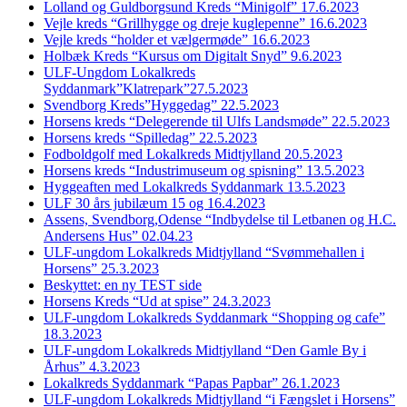
Lolland og Guldborgsund Kreds “Minigolf” 17.6.2023
Vejle kreds “Grillhygge og dreje kuglepenne” 16.6.2023
Vejle kreds “holder et vælgermøde” 16.6.2023
Holbæk Kreds “Kursus om Digitalt Snyd” 9.6.2023
ULF-Ungdom Lokalkreds
Syddanmark”Klatrepark”27.5.2023
Svendborg Kreds”Hyggedag” 22.5.2023
Horsens kreds “Delegerende til Ulfs Landsmøde” 22.5.2023
Horsens kreds “Spilledag” 22.5.2023
Fodboldgolf med Lokalkreds Midtjylland 20.5.2023
Horsens kreds “Industrimuseum og spisning” 13.5.2023
Hyggeaften med Lokalkreds Syddanmark 13.5.2023
ULF 30 års jubilæum 15 og 16.4.2023
Assens, Svendborg,Odense “Indbydelse til Letbanen og H.C.
Andersens Hus” 02.04.23
ULF-ungdom Lokalkreds Midtjylland “Svømmehallen i
Horsens” 25.3.2023
Beskyttet: en ny TEST side
Horsens Kreds “Ud at spise” 24.3.2023
ULF-ungdom Lokalkreds Syddanmark “Shopping og cafe”
18.3.2023
ULF-ungdom Lokalkreds Midtjylland “Den Gamle By i
Århus” 4.3.2023
Lokalkreds Syddanmark “Papas Papbar” 26.1.2023
ULF-ungdom Lokalkreds Midtjylland “i Fængslet i Horsens”