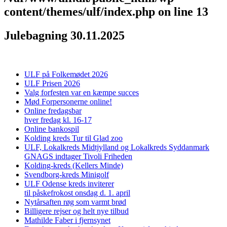
content/themes/ulf/index.php
on line
13
Julebagning 30.11.2025
ULF på Folkemødet 2026
ULF Prisen 2026
Valg forfesten var en kæmpe succes
Mød Forpersonerne online!
Online fredagsbar
hver fredag kl. 16-17
Online bankospil
Kolding kreds Tur til Glad zoo
ULF, Lokalkreds Midtjylland og Lokalkreds Syddanmark
GNAGS indtager Tivoli Friheden
Kolding-kreds (Kellers Minde)
Svendborg-kreds Minigolf
ULF Odense kreds inviterer
til påskefrokost onsdag d. 1. april
Nytårsaften røg som varmt brød
Billigere rejser og helt nye tilbud
Mathilde Faber i fjernsynet