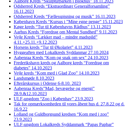
Aalborg Kreds “Skulpturparken i Blokhus” 18.11.2023
Odsherred Kreds “Ekstraordinær Generalforsamling”
16.11.2023
Odsherred Kreds “Fællesspisning og musik” 16.11.2023
København Kreds “Kursus i ”Mine egne penge” 15.11.2023
Køge kreds “Tur til Københavns Rådhus” 13.11.2023
Aarhus Kreds “Foredrag om Mental Sundhed” 9.11.2023
Vejle Kreds “Lækker mad – mindre madspild”
4.11.+25.11.+9.12.2023
Horsens kreds “Tur til Økolariet” 4.11.2023
Hyggeaften med Lokalkreds Syddanmar 27.10.2024
Aabenraa Kreds “Kom og snak om sex” 24.10.2023
Frederikshavn kreds og Aalborg kreds “Foredrag om
diabetes” 14.10.2023
Vejle kreds “Kom med i Glad Zoo” 14.10.2023
Landsmøde 8.10.2023
Efterårskursus i Odense 6-8.10. 2023
Aabenraa Kreds”Mad, bevægelse og energi”
28.9.&12.10.2023
ULF-ungdom “Zoo i Københav” 23.9.2023
Tak for opmærksomheden til vores åbent hus d. 27.8.22 og d.
16.9.22
Lolland og Guldborgsund kredsen “Kom med i zoo”
23.9.2023
ULF-ungdom Lokalkreds Syddanmark “Papas Papbar”