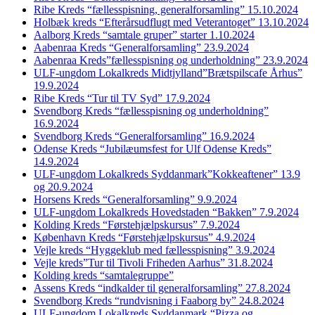
Ribe Kreds “fællesspisning, generalforsamling” 15.10.2024
Holbæk kreds “Efterårsudflugt med Veterantoget” 13.10.2024
Aalborg Kreds “samtale gruper” starter 1.10.2024
Aabenraa Kreds “Generalforsamling” 23.9.2024
Aabenraa Kreds”fællesspisning og underholdning” 23.9.2024
ULF-ungdom Lokalkreds Midtjylland”Brætspilscafe Århus”
19.9.2024
Ribe Kreds “Tur til TV Syd” 17.9.2024
Svendborg Kreds “fællesspisning og underholdning”
16.9.2024
Svendborg Kreds “Generalforsamling” 16.9.2024
Odense Kreds “Jubilæumsfest for Ulf Odense Kreds”
14.9.2024
ULF-ungdom Lokalkreds Syddanmark”Kokkeaftener” 13.9
og 20.9.2024
Horsens Kreds “Generalforsamling” 9.9.2024
ULF-ungdom Lokalkreds Hovedstaden “Bakken” 7.9.2024
Kolding Kreds “Førstehjælpskursus” 7.9.2024
København Kreds “Førstehjælpskursus” 4.9.2024
Vejle kreds “Hyggeklub med fællesspisning” 3.9.2024
Vejle kreds”Tur til Tivoli Friheden Aarhus” 31.8.2024
Kolding kreds “samtalegruppe”
Assens Kreds “indkalder til generalforsamling” 27.8.2024
Svendborg Kreds “rundvisning i Faaborg by” 24.8.2024
ULF-ungdom Lokalkreds Syddanmark “Pizza og