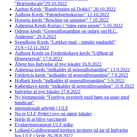
“Brætspilscafe”29.10.2022
Aarhus Kreds “Rundvisning på Dokk1” 20.10.2022
Aalborg Kreds “Førstehjælpskursus” 12.10.2022
Horsens kreds “Bowling og spisning” 7.10.2022
Aabenraa Kreds Kursus i ”mine egne penge” 5.10.2022
Odense kreds “Generalforsamling og oplæg om H.C.
Andersen” 29.9.2022
Svendborg Kreds “Lækker mad – mindre madspild”
23.9.+12.11.2022
Aalborg Kreds og Frederikshavn kreds “Udflugt til
Ørnereservat” 17.9.2022
Åbent hus Indvielse af nye lokaler 16.9.2022
Aabenraa kreds “indkalder til generalforsamling” 13.9.2022
Fredericia kreds “indkalder til generalforsamling” 7.9.2022
Holbæk kreds “indkalder til generalforsamling” 5.9.2022
København kreds “indkalder til generalforsamling” 31.8.2022
Indvielse af nye lokaler 27.8.2022
Ny hjemmeside “Forebyg overgreb mod børn og unge med
handicap”
internationalt arbejde i ULF
Nu er ULF flyttet i nye og større lokaler
hjælp til at blive vaccineret
Evalueringsrapport ULF-tolke
Lolland-Guldborgsund kredsen inviterer på tur til Indvielse
hos ULF i Vejle 26-28.8.2022