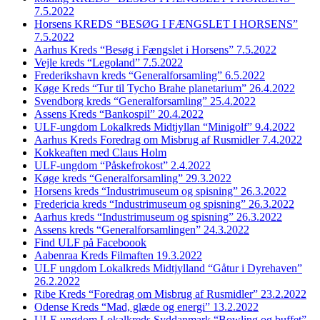
7.5.2022
Horsens KREDS “BESØG I FÆNGSLET I HORSENS”
7.5.2022
Aarhus Kreds “Besøg i Fængslet i Horsens” 7.5.2022
Vejle kreds “Legoland” 7.5.2022
Frederikshavn kreds “Generalforsamling” 6.5.2022
Køge Kreds “Tur til Tycho Brahe planetarium” 26.4.2022
Svendborg kreds “Generalforsamling” 25.4.2022
Assens Kreds “Bankospil” 20.4.2022
ULF-ungdom Lokalkreds Midtjyllan “Minigolf” 9.4.2022
Aarhus Kreds Foredrag om Misbrug af Rusmidler 7.4.2022
Kokkeaften med Claus Holm
ULF-ungdom “Påskefrokost” 2.4.2022
Køge kreds “Generalforsamling” 29.3.2022
Horsens kreds “Industrimuseum og spisning” 26.3.2022
Fredericia kreds “Industrimuseum og spisning” 26.3.2022
Aarhus kreds “Industrimuseum og spisning” 26.3.2022
Assens kreds “Generalforsamlingen” 24.3.2022
Find ULF på Faceboook
Aabenraa Kreds Filmaften 19.3.2022
ULF ungdom Lokalkreds Midtjylland “Gåtur i Dyrehaven”
26.2.2022
Ribe Kreds “Foredrag om Misbrug af Rusmidler” 23.2.2022
Odense Kreds “Mad, glæde og energi” 13.2.2022
ULF-ungdom Lokalkreds Syddanmark “Bowling og buffet”