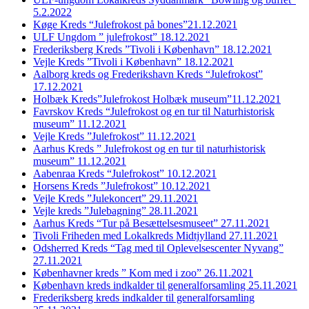
5.2.2022
Køge Kreds “Julefrokost på bones”21.12.2021
ULF Ungdom ” julefrokost” 18.12.2021
Frederiksberg Kreds ”Tivoli i København” 18.12.2021
Vejle Kreds ”Tivoli i København” 18.12.2021
Aalborg kreds og Frederikshavn Kreds “Julefrokost”
17.12.2021
Holbæk Kreds”Julefrokost Holbæk museum”11.12.2021
Favrskov Kreds “Julefrokost og en tur til Naturhistorisk
museum” 11.12.2021
Vejle Kreds ”Julefrokost” 11.12.2021
Aarhus Kreds ” Julefrokost og en tur til naturhistorisk
museum” 11.12.2021
Aabenraa Kreds “Julefrokost” 10.12.2021
Horsens Kreds ”Julefrokost” 10.12.2021
Vejle Kreds ”Julekoncert” 29.11.2021
Vejle kreds ”Julebagning” 28.11.2021
Aarhus Kreds “Tur på Besættelsesmuseet” 27.11.2021
Tivoli Friheden med Lokalkreds Midtjylland 27.11.2021
Odsherred Kreds “Tag med til Oplevelsescenter Nyvang”
27.11.2021
Københavner kreds ” Kom med i zoo” 26.11.2021
København kreds indkalder til generalforsamling 25.11.2021
Frederiksberg kreds indkalder til generalforsamling