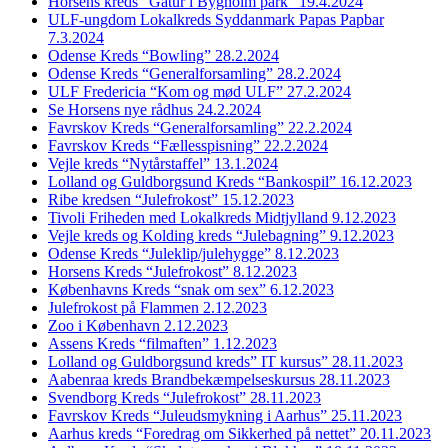
Horsens kreds “Gåtur i Bygholm park” 19.4.2024
ULF-ungdom Lokalkreds Syddanmark Papas Papbar
7.3.2024
Odense Kreds “Bowling” 28.2.2024
Odense Kreds “Generalforsamling” 28.2.2024
ULF Fredericia “Kom og mød ULF” 27.2.2024
Se Horsens nye rådhus 24.2.2024
Favrskov Kreds “Generalforsamling” 22.2.2024
Favrskov Kreds “Fællesspisning” 22.2.2024
Vejle kreds “Nytårstaffel” 13.1.2024
Lolland og Guldborgsund Kreds “Bankospil” 16.12.2023
Ribe kredsen “Julefrokost” 15.12.2023
Tivoli Friheden med Lokalkreds Midtjylland 9.12.2023
Vejle kreds og Kolding kreds “Julebagning” 9.12.2023
Odense Kreds “Juleklip/julehygge” 8.12.2023
Horsens Kreds “Julefrokost” 8.12.2023
Københavns Kreds “snak om sex” 6.12.2023
Julefrokost på Flammen 2.12.2023
Zoo i København 2.12.2023
Assens Kreds “filmaften” 1.12.2023
Lolland og Guldborgsund kreds” IT kursus” 28.11.2023
Aabenraa kreds Brandbekæmpelseskursus 28.11.2023
Svendborg Kreds “Julefrokost” 28.11.2023
Favrskov Kreds “Juleudsmykning i Aarhus” 25.11.2023
Aarhus kreds “Foredrag om Sikkerhed på nettet” 20.11.2023