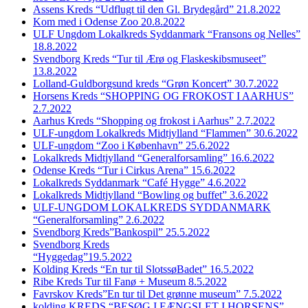
Assens Kreds “Udflugt til den Gl. Brydegård” 21.8.2022
Kom med i Odense Zoo 20.8.2022
ULF Ungdom Lokalkreds Syddanmark “Fransons og Nelles”
18.8.2022
Svendborg Kreds “Tur til Ærø og Flaskeskibsmuseet”
13.8.2022
Lolland-Guldborgsund kreds “Grøn Koncert” 30.7.2022
Horsens Kreds “SHOPPING OG FROKOST I AARHUS”
2.7.2022
Aarhus Kreds “Shopping og frokost i Aarhus” 2.7.2022
ULF-ungdom Lokalkreds Midtjylland “Flammen” 30.6.2022
ULF-ungdom “Zoo i København” 25.6.2022
Lokalkreds Midtjylland “Generalforsamling” 16.6.2022
Odense Kreds “Tur i Cirkus Arena” 15.6.2022
Lokalkreds Syddanmark “Café Hygge” 4.6.2022
Lokalkreds Midtjylland “Bowling og buffet” 3.6.2022
ULF-UNGDOM LOKALKREDS SYDDANMARK
“Generalforsamling” 2.6.2022
Svendborg Kreds”Bankospil” 25.5.2022
Svendborg Kreds
“Hyggedag”19.5.2022
Kolding Kreds “En tur til SlotssøBadet” 16.5.2022
Ribe Kreds Tur til Fanø + Museum 8.5.2022
Favrskov Kreds”En tur til Det grønne museum” 7.5.2022
kolding KREDS “BESØG I FÆNGSLET I HORSENS”