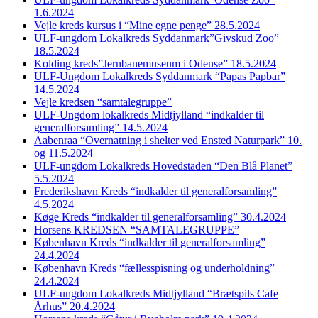
1.6.2024
Vejle kreds kursus i “Mine egne penge” 28.5.2024
ULF-ungdom Lokalkreds Syddanmark”Givskud Zoo”
18.5.2024
Kolding kreds”Jernbanemuseum i Odense” 18.5.2024
ULF-Ungdom Lokalkreds Syddanmark “Papas Papbar”
14.5.2024
Vejle kredsen “samtalegruppe”
ULF-Ungdom lokalkreds Midtjylland “indkalder til
generalforsamling” 14.5.2024
Aabenraa “Overnatning i shelter ved Ensted Naturpark” 10.
og 11.5.2024
ULF-ungdom Lokalkreds Hovedstaden “Den Blå Planet”
5.5.2024
Frederikshavn Kreds “indkalder til generalforsamling”
4.5.2024
Køge Kreds “indkalder til generalforsamling” 30.4.2024
Horsens KREDSEN “SAMTALEGRUPPE”
København Kreds “indkalder til generalforsamling”
24.4.2024
København Kreds “fællesspisning og underholdning”
24.4.2024
ULF-ungdom Lokalkreds Midtjylland “Brætspils Cafe
Århus” 20.4.2024