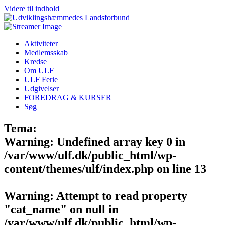
Videre til indhold
Aktiviteter
Medlemsskab
Kredse
Om ULF
ULF Ferie
Udgivelser
FOREDRAG & KURSER
Søg
Tema:
Warning
: Undefined array key 0 in
/var/www/ulf.dk/public_html/wp-
content/themes/ulf/index.php
on line
13
Warning
: Attempt to read property
"cat_name" on null in
/var/www/ulf.dk/public_html/wp-