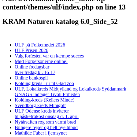
content/themes/ulf/index.php
on line
13
KRAM Naturen katalog 6.0_Side_52
ULF på Folkemødet 2026
ULF Prisen 2026
Valg forfesten var en kæmpe succes
Mød Forpersonerne online!
Online fredagsbar
hver fredag kl. 16-17
Online bankospil
Kolding kreds Tur til Glad zoo
ULF, Lokalkreds Midtjylland og Lokalkreds Syddanmark
GNAGS indtager Tivoli Friheden
Kolding-kreds (Kellers Minde)
Svendborg-kreds Minigolf
ULF Odense kreds inviterer
til påskefrokost onsdag d. 1. april
Nytårsaften røg som varmt brød
Billigere rejser og helt nye tilbud
Mathilde Faber i fjernsynet