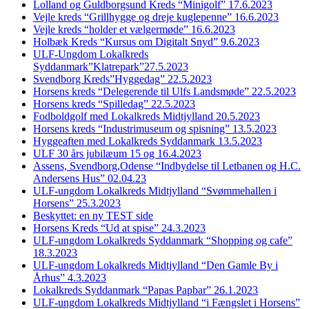
Lolland og Guldborgsund Kreds “Minigolf” 17.6.2023
Vejle kreds “Grillhygge og dreje kuglepenne” 16.6.2023
Vejle kreds “holder et vælgermøde” 16.6.2023
Holbæk Kreds “Kursus om Digitalt Snyd” 9.6.2023
ULF-Ungdom Lokalkreds
Syddanmark”Klatrepark”27.5.2023
Svendborg Kreds”Hyggedag” 22.5.2023
Horsens kreds “Delegerende til Ulfs Landsmøde” 22.5.2023
Horsens kreds “Spilledag” 22.5.2023
Fodboldgolf med Lokalkreds Midtjylland 20.5.2023
Horsens kreds “Industrimuseum og spisning” 13.5.2023
Hyggeaften med Lokalkreds Syddanmark 13.5.2023
ULF 30 års jubilæum 15 og 16.4.2023
Assens, Svendborg,Odense “Indbydelse til Letbanen og H.C.
Andersens Hus” 02.04.23
ULF-ungdom Lokalkreds Midtjylland “Svømmehallen i
Horsens” 25.3.2023
Beskyttet: en ny TEST side
Horsens Kreds “Ud at spise” 24.3.2023
ULF-ungdom Lokalkreds Syddanmark “Shopping og cafe”
18.3.2023
ULF-ungdom Lokalkreds Midtjylland “Den Gamle By i
Århus” 4.3.2023
Lokalkreds Syddanmark “Papas Papbar” 26.1.2023
ULF-ungdom Lokalkreds Midtjylland “i Fængslet i Horsens”