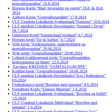
generalforsamling” 20.8.2024
Horsens Kreds “Mad, bevægelse og energi” 19.8. & 26.8.
2024
Aalborg Kreds “Generalforsamling” 17.8.2024
ULF Ungdom Lokalkreds Syddanmark”Fransons” 16.8.2024
ULF-ungdom Lokalkreds Hovedstaden “Sommer i Tivoli”
28.7.2024
Odsherred Kreds”Sommerland Sjælland” 6.7.2024
Horsens kreds”Tur til Aarhus” 6.7.2024
Vejle kreds “Fællesspisning, underholdning og
generalforsamling” 29.06.2024
Vejle kreds “Generalforsamling” 29.06.2024
Lolland-Guldborgsund kreds “Generalforsamling,
fællesspisning og bingo” 22.6.2024
Favrskov KREDSEN “SAMTALEGRUPPE”
Kolding kreds “Generalforsamling” 18.06.2024
ULF-ungdom Lokalkreds Hovedstaden”Zoo i København”
8.6.2024
Frederikshavn kreds”Bowling med spisning” 8.6.2024
Svendborg Kreds “Tåsinge Museum” 1.6.2024
ULF-ungdom Lokalkreds Syddanmark “Bowling og buffet”
1.6.2024
ULF-Ungdom Lokalkreds Midtjylland “Bowling med
spisning” 1.6.2024
ULF-ungdom Lokalkreds Syddanmark”Odense Zoo”