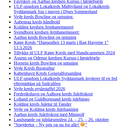
Favrskov og Aarhus kredsen Kursus i førstehjælp
ULF-ungdom Lokalkreds Midtjylland og Lokalkreds
Syddanmark Sus i maven i Djurs Sommerland
Vejle kreds Bowling og spisning:
Aabenraa kreds håndbold
Kolding kredsen Jernbanemuseet
Svendborg kredsen Jernbanemuseet:
Aarhus kreds Bowling og spisning
Køge Kreds “Danseaften 13 marts i Bag Haverne 1”
13.3.2026
Tillykke til ULF Køge Kreds med Handicapprisen 2024
Assens og Odense kredsen Kursus i førstehjælp
Horsens kreds Bowling og spisning
Vejle Kreds Biograftur
København Kreds Generalforsamling
ULF-ungdom Lokalkreds Syddanmark inviterer til en fed
eftermiddag på Spilcaféen
Vejle kreds nytårstaffel 2026
Frederikshavn og Aalborg kreds Julefrokost
Lolland og Guldborgsund kreds julebingo
Kolding kreds Juletur til Tønder
Vejle og Kolding kreds Julebagning
Aarhus kreds Julefrokost med Minigolf
Landsmøde og jubilæumsfest 24. – 25. – 26. oktober
”Spejdertur – Ny pris og nu for alle!
”