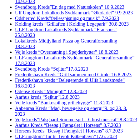
14.9.2023
Svendborg Kreds”En dag med Naturskolen” 10.9.2023
Ulf Ungdom Lokalkreds Syddanmark “Økolariet” 9.9.2023
Odsherred Kreds”fællesspisning og musik” 7.9.2023
Kolding kreds “Grillaften i Kolding Legepark” 30.8.2023
ULF Ungdom Lokalkreds Syddanmark “Fransons”
25.8.2023
Lokalkreds Midtjylland Pizza og Generalforsamling
18.8.2023
Vejle kreds “Overnatning i Spejderhytter” 18.8.2023
ULF-ungdom Lokalkreds Syddanmark “Generalforsamling”
17.8.2023
Svendborg Kreds “Sejltur”17.8.2023
Frederikshavn Kreds “Grill sammen med Gimle”16.8.2023
Frederikshavn kreds “Delegerende til Ulfs Landsmøde”
16.8.2023
Odense Kreds “Minigolf” 12.8.2023
Aarhus kreds “Sejltur”12.8.2023
Vejle kreds “Bankospil og grillehygge” 11.8.2023
Aabenraa Kreds “Mad, bevægelse og energi”9. og 23. 8.
2023
Vejle kreds”Palsgaard Sommerspil = Ghost musical” 8.8.2023
Aarhus Kreds “Besøg i Fængslet i Horsens” 8.7.2023
Horsens Kreds “Besøg i Fængslet i Horsens” 8.7.2023
ULF-ungdom”Tur til Tivoli København”17.6. 2023