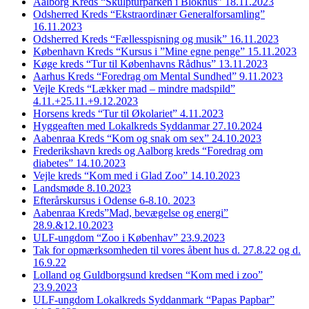
Aalborg Kreds “Skulpturparken i Blokhus” 18.11.2023
Odsherred Kreds “Ekstraordinær Generalforsamling”
16.11.2023
Odsherred Kreds “Fællesspisning og musik” 16.11.2023
København Kreds “Kursus i ”Mine egne penge” 15.11.2023
Køge kreds “Tur til Københavns Rådhus” 13.11.2023
Aarhus Kreds “Foredrag om Mental Sundhed” 9.11.2023
Vejle Kreds “Lækker mad – mindre madspild”
4.11.+25.11.+9.12.2023
Horsens kreds “Tur til Økolariet” 4.11.2023
Hyggeaften med Lokalkreds Syddanmar 27.10.2024
Aabenraa Kreds “Kom og snak om sex” 24.10.2023
Frederikshavn kreds og Aalborg kreds “Foredrag om
diabetes” 14.10.2023
Vejle kreds “Kom med i Glad Zoo” 14.10.2023
Landsmøde 8.10.2023
Efterårskursus i Odense 6-8.10. 2023
Aabenraa Kreds”Mad, bevægelse og energi”
28.9.&12.10.2023
ULF-ungdom “Zoo i Københav” 23.9.2023
Tak for opmærksomheden til vores åbent hus d. 27.8.22 og d.
16.9.22
Lolland og Guldborgsund kredsen “Kom med i zoo”
23.9.2023
ULF-ungdom Lokalkreds Syddanmark “Papas Papbar”