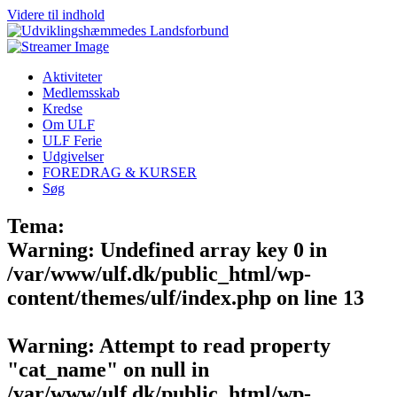
Videre til indhold
Aktiviteter
Medlemsskab
Kredse
Om ULF
ULF Ferie
Udgivelser
FOREDRAG & KURSER
Søg
Tema:
Warning
: Undefined array key 0 in
/var/www/ulf.dk/public_html/wp-
content/themes/ulf/index.php
on line
13
Warning
: Attempt to read property
"cat_name" on null in
/var/www/ulf.dk/public_html/wp-