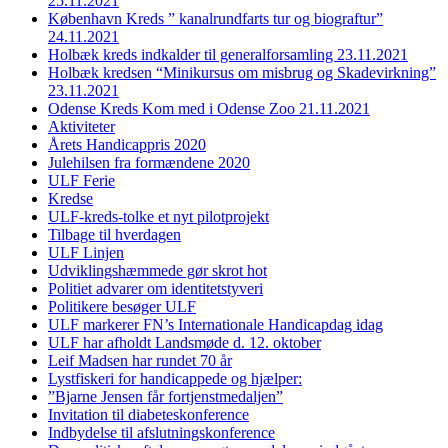
25.11.2021
København Kreds ” kanalrundfarts tur og biograftur”
24.11.2021
Holbæk kreds indkalder til generalforsamling 23.11.2021
Holbæk kredsen “Minikursus om misbrug og Skadevirkning”
23.11.2021
Odense Kreds Kom med i Odense Zoo 21.11.2021
Aktiviteter
Årets Handicappris 2020
Julehilsen fra formændene 2020
ULF Ferie
Kredse
ULF-kreds-tolke et nyt pilotprojekt
Tilbage til hverdagen
ULF Linjen
Udviklingshæmmede gør skrot hot
Politiet advarer om identitetstyveri
Politikere besøger ULF
ULF markerer FN’s Internationale Handicapdag idag
ULF har afholdt Landsmøde d. 12. oktober
Leif Madsen har rundet 70 år
Lystfiskeri for handicappede og hjælper:
”Bjarne Jensen får fortjenstmedaljen”
Invitation til diabeteskonference
Indbydelse til afslutningskonference