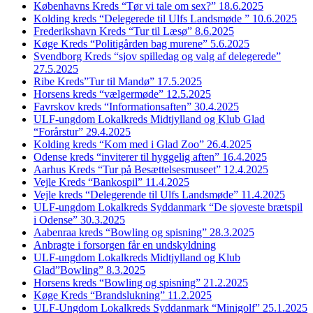
Københavns Kreds “Tør vi tale om sex?” 18.6.2025
Kolding kreds “Delegerede til Ulfs Landsmøde ” 10.6.2025
Frederikshavn Kreds “Tur til Læsø” 8.6.2025
Køge Kreds “Politigården bag murene” 5.6.2025
Svendborg Kreds “sjov spilledag og valg af delegerede”
27.5.2025
Ribe Kreds”Tur til Mandø” 17.5.2025
Horsens kreds “vælgermøde” 12.5.2025
Favrskov kreds “Informationsaften” 30.4.2025
ULF-ungdom Lokalkreds Midtjylland og Klub Glad
“Forårstur” 29.4.2025
Kolding kreds “Kom med i Glad Zoo” 26.4.2025
Odense kreds “inviterer til hyggelig aften” 16.4.2025
Aarhus Kreds “Tur på Besættelsesmuseet” 12.4.2025
Vejle Kreds “Bankospil” 11.4.2025
Vejle kreds “Delegerende til Ulfs Landsmøde” 11.4.2025
ULF-ungdom Lokalkreds Syddanmark “De sjoveste brætspil
i Odense” 30.3.2025
Aabenraa kreds “Bowling og spisning” 28.3.2025
Anbragte i forsorgen får en undskyldning
ULF-ungdom Lokalkreds Midtjylland og Klub
Glad”Bowling” 8.3.2025
Horsens kreds “Bowling og spisning” 21.2.2025
Køge Kreds “Brandslukning” 11.2.2025
ULF-Ungdom Lokalkreds Syddanmark “Minigolf” 25.1.2025