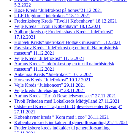
5.2.2022
Køge Kreds “Julefrokost på bones”21.12.2021
ULF Ungdom ” julefrokost” 18.12.2021
Frederiksberg Kreds ”Tivoli i København” 18.12.2021
Vejle Kreds ”Tivoli i København” 18.12.2021
Aalborg kreds og Frederikshavn Kreds “Julefrokost”
17.12.2021
Holbæk Kreds”Julefrokost Holbæk museum”11.12.2021
Favrskov Kreds “Julefrokost og en tur til Naturhistorisk
museum” 11.12.2021
Vejle Kreds ”Julefrokost” 11.12.2021
Aarhus Kreds ” Julefrokost og en tur til naturhistorisk
museum” 11.12.2021
Aabenraa Kreds “Julefrokost” 10.12.2021
Horsens Kreds ”Julefrokost” 10.12.2021
Vejle Kreds ”Julekoncert” 29.11.2021
Vejle kreds ”Julebagning” 28.11.2021
Aarhus Kreds “Tur på Besættelsesmuseet” 27.11.2021
Tivoli Friheden med Lokalkreds Midtjylland 27.11.2021
Odsherred Kreds “Tag med til Oplevelsescenter Nyvang”
27.11.2021
Københavner kreds ” Kom med i zoo” 26.11.2021
København kreds indkalder til generalforsamling 25.11.2021
Frederiksberg kreds indkalder til generalforsamling