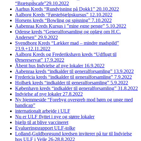
“Brætspilscafe”29.10.2022
Aarhus Kreds “Rundvisning på Dokk1” 20.10.2022
Aalborg Kreds “Førstehjælpskursus” 12.10.2022
Horsens kreds “Bowling og spisning” 7.10.2022
Aabenraa Kreds Kursus i ”mine egne penge” 5.10.2022
Odense kreds “Generalforsamling og oplæg om H.C.
Andersen” 29.9.2022
Svendborg Kreds “Lækker mad – mindre madspild”
23.9.+12.11.2022
Aalborg Kreds og Frederikshavn kreds “Udflugt til
Ørnereservat” 17.9.2022
Åbent hus Indvielse af nye lokaler 16.9.2022
Aabenraa kreds “indkalder til generalforsamling” 13.9.2022
Fredericia kreds “indkalder til generalforsamling” 7.9.2022
Holbæk kreds “indkalder til generalforsamling” 5.9.2022
København kreds “indkalder til generalforsamling” 31.8.2022
Indvielse af nye lokaler 27.8.2022
Ny hjemmeside “Forebyg overgreb mod børn og unge med
handicap”
internationalt arbejde i ULF
Nu er ULF flyttet i nye og større lokaler
hjælp til at blive vaccineret
Evalueringsrapport ULF-tolke
Lolland-Guldborgsund kredsen inviterer på tur til Indvielse
hos ULF i Vejle 26-28.8.2022