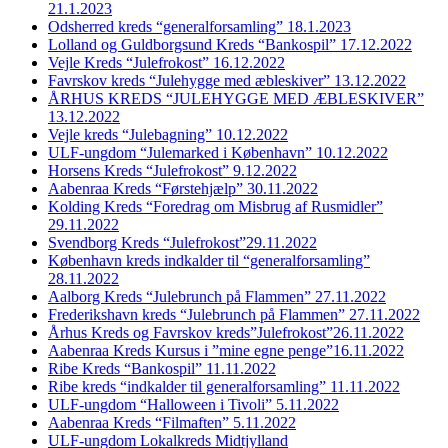
21.1.2023
Odsherred kreds “generalforsamling” 18.1.2023
Lolland og Guldborgsund Kreds “Bankospil” 17.12.2022
Vejle Kreds “Julefrokost” 16.12.2022
Favrskov kreds “Julehygge med æbleskiver” 13.12.2022
ÅRHUS KREDS “JULEHYGGE MED ÆBLESKIVER”
13.12.2022
Vejle kreds “Julebagning” 10.12.2022
ULF-ungdom “Julemarked i København” 10.12.2022
Horsens Kreds “Julefrokost” 9.12.2022
Aabenraa Kreds “Førstehjælp” 30.11.2022
Kolding Kreds “Foredrag om Misbrug af Rusmidler”
29.11.2022
Svendborg Kreds “Julefrokost”29.11.2022
København kreds indkalder til “generalforsamling”
28.11.2022
Aalborg Kreds “Julebrunch på Flammen” 27.11.2022
Frederikshavn kreds “Julebrunch på Flammen” 27.11.2022
Århus Kreds og Favrskov kreds”Julefrokost”26.11.2022
Aabenraa Kreds Kursus i ”mine egne penge”16.11.2022
Ribe Kreds “Bankospil” 11.11.2022
Ribe kreds “indkalder til generalforsamling” 11.11.2022
ULF-ungdom “Halloween i Tivoli” 5.11.2022
Aabenraa Kreds “Filmaften” 5.11.2022
ULF-ungdom Lokalkreds Midtjylland