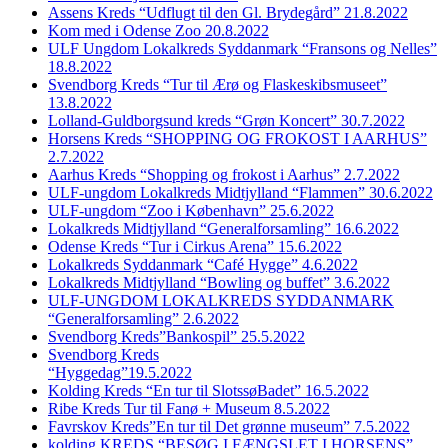
Assens Kreds “Udflugt til den Gl. Brydegård” 21.8.2022
Kom med i Odense Zoo 20.8.2022
ULF Ungdom Lokalkreds Syddanmark “Fransons og Nelles”
18.8.2022
Svendborg Kreds “Tur til Ærø og Flaskeskibsmuseet”
13.8.2022
Lolland-Guldborgsund kreds “Grøn Koncert” 30.7.2022
Horsens Kreds “SHOPPING OG FROKOST I AARHUS”
2.7.2022
Aarhus Kreds “Shopping og frokost i Aarhus” 2.7.2022
ULF-ungdom Lokalkreds Midtjylland “Flammen” 30.6.2022
ULF-ungdom “Zoo i København” 25.6.2022
Lokalkreds Midtjylland “Generalforsamling” 16.6.2022
Odense Kreds “Tur i Cirkus Arena” 15.6.2022
Lokalkreds Syddanmark “Café Hygge” 4.6.2022
Lokalkreds Midtjylland “Bowling og buffet” 3.6.2022
ULF-UNGDOM LOKALKREDS SYDDANMARK
“Generalforsamling” 2.6.2022
Svendborg Kreds”Bankospil” 25.5.2022
Svendborg Kreds
“Hyggedag”19.5.2022
Kolding Kreds “En tur til SlotssøBadet” 16.5.2022
Ribe Kreds Tur til Fanø + Museum 8.5.2022
Favrskov Kreds”En tur til Det grønne museum” 7.5.2022
kolding KREDS “BESØG I FÆNGSLET I HORSENS”