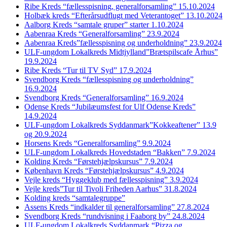
Ribe Kreds “fællesspisning, generalforsamling” 15.10.2024
Holbæk kreds “Efterårsudflugt med Veterantoget” 13.10.2024
Aalborg Kreds “samtale gruper” starter 1.10.2024
Aabenraa Kreds “Generalforsamling” 23.9.2024
Aabenraa Kreds”fællesspisning og underholdning” 23.9.2024
ULF-ungdom Lokalkreds Midtjylland”Brætspilscafe Århus”
19.9.2024
Ribe Kreds “Tur til TV Syd” 17.9.2024
Svendborg Kreds “fællesspisning og underholdning”
16.9.2024
Svendborg Kreds “Generalforsamling” 16.9.2024
Odense Kreds “Jubilæumsfest for Ulf Odense Kreds”
14.9.2024
ULF-ungdom Lokalkreds Syddanmark”Kokkeaftener” 13.9
og 20.9.2024
Horsens Kreds “Generalforsamling” 9.9.2024
ULF-ungdom Lokalkreds Hovedstaden “Bakken” 7.9.2024
Kolding Kreds “Førstehjælpskursus” 7.9.2024
København Kreds “Førstehjælpskursus” 4.9.2024
Vejle kreds “Hyggeklub med fællesspisning” 3.9.2024
Vejle kreds”Tur til Tivoli Friheden Aarhus” 31.8.2024
Kolding kreds “samtalegruppe”
Assens Kreds “indkalder til generalforsamling” 27.8.2024
Svendborg Kreds “rundvisning i Faaborg by” 24.8.2024
ULF-ungdom Lokalkreds Syddanmark “Pizza og