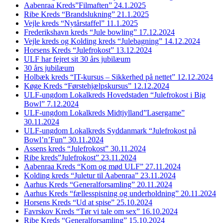
Aabenraa Kreds”Filmaften” 24.1.2025
Ribe Kreds “Brandslukning” 21.1.2025
Vejle kreds “Nytårstaffel” 11.1.2025
Frederikshavn kreds “Jule bowling” 17.12.2024
Vejle kreds og Kolding kreds “Julebagning” 14.12.2024
Horsens Kreds “Julefrokost” 13.12.2024
ULF har fejret sit 30 års jubilæum
30 års jubilæum
Holbæk kreds “IT-kursus – Sikkerhed på nettet” 12.12.2024
Køge Kreds “Førstehjælpskursus” 12.12.2024
ULF-ungdom Lokalkreds Hovedstaden “Julefrokost i Big
Bowl” 7.12.2024
ULF-ungdom Lokalkreds Midtjylland”Lasergame”
30.11.2024
ULF-ungdom Lokalkreds Syddanmark “Julefrokost på
Bowl’n’Fun” 30.11.2024
Assens kreds “Julefrokost” 30.11.2024
Ribe kreds”Julefrokost” 23.11.2024
Aabenraa Kreds “Kom og mød ULF” 27.11.2024
Kolding kreds “Juletur til Aabenraa” 23.11.2024
Aarhus Kreds “Generalforsamling” 20.11.2024
Aarhus Kreds “fællesspisning og underholdning” 20.11.2024
Horsens Kreds “Ud at spise” 25.10.2024
Favrskov Kreds “Tør vi tale om sex” 16.10.2024
Ribe Kreds “Generalforsamling” 15.10.2024