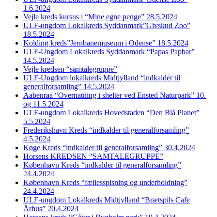
1.6.2024
Vejle kreds kursus i “Mine egne penge” 28.5.2024
ULF-ungdom Lokalkreds Syddanmark”Givskud Zoo”
18.5.2024
Kolding kreds”Jernbanemuseum i Odense” 18.5.2024
ULF-Ungdom Lokalkreds Syddanmark “Papas Papbar”
14.5.2024
Vejle kredsen “samtalegruppe”
ULF-Ungdom lokalkreds Midtjylland “indkalder til
generalforsamling” 14.5.2024
Aabenraa “Overnatning i shelter ved Ensted Naturpark” 10.
og 11.5.2024
ULF-ungdom Lokalkreds Hovedstaden “Den Blå Planet”
5.5.2024
Frederikshavn Kreds “indkalder til generalforsamling”
4.5.2024
Køge Kreds “indkalder til generalforsamling” 30.4.2024
Horsens KREDSEN “SAMTALEGRUPPE”
København Kreds “indkalder til generalforsamling”
24.4.2024
København Kreds “fællesspisning og underholdning”
24.4.2024
ULF-ungdom Lokalkreds Midtjylland “Brætspils Cafe
Århus” 20.4.2024