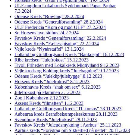
Horsens kreds “Gåtur i Bygholm park” 19.4.2024
ULF-ungdom Lokalkreds Syddanmark Papas Papbar
7.3.2024
Odense Kreds “Bowling” 28.2.2024
Odense Kreds “Generalforsamling” 28.2.2024
ULF Fredericia “Kom og mød ULF” 27.2.2024
Se Horsens nye rådhus 24.2.2024
Favrskov Kreds “Generalforsamling” 22.2.2024
Favrskov Kreds “Fællesspisning” 22.2.2024
Vejle kreds “Nytårstaffel” 13.1.2024
Lolland og Guldborgsund Kreds “Bankospil” 16.12.2023
Ribe kredsen “Julefrokost” 15.12.2023
Tivoli Friheden med Lokalkreds Midtjylland 9.12.2023
Vejle kreds og Kolding kreds “Julebagning” 9.12.2023
Odense Kreds “Juleklip/julehygge” 8.12.2023
Horsens Kreds “Julefrokost” 8.12.2023
Københavns Kreds “snak om sex” 6.12.2023
Julefrokost på Flammen 2.12.2023
Zoo i København 2.12.2023
Assens Kreds “filmaften” 1.12.2023
Lolland og Guldborgsund kreds” IT kursus” 28.11.2023
Aabenraa kreds Brandbekæmpelseskursus 28.11.2023
Svendborg Kreds “Julefrokost” 28.11.2023
Favrskov Kreds “Juleudsmykning i Aarhus” 25.11.2023
Aarhus kreds “Foredrag om Sikkerhed på nettet” 20.11.2023