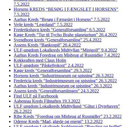
7.5.2022
Horsens KREDS “BESØG I FÆNGSLET I HORSENS”
7.5.2022
Aarhus Kreds “Besøg i Fængslet i Horsens” 7.5.2022
Vejle kreds “Legoland” 7.5.2022
Frederikshavn kreds “Generalforsamling” 6.5.2022
Køge Kreds “Tur til Tycho Brahe planetarium” 26.4.2022
Svendborg kreds “Generalforsamling” 25.4.2022
Assens Kreds “Bankospil” 20.4.2022
ULF-ungdom Lokalkreds Midtjyllan “Minigolf” 9.4.2022
Aarhus Kreds Foredrag om Misbrug af Rusmidler 7.4.2022
Kokkeaften med Claus Holm
ULF-ungdom “Påskefrokost” 2.4.2022
Køge kreds “Generalforsamling” 29.3.2022
Horsens kreds “Industrimuseum og spisning” 26.3.2022
Fredericia kreds “Industrimuseum og spisning” 26.3.2022
Aarhus kreds “Industrimuseum og spisning” 26.3.2022
Assens kreds “Generalforsamlingen” 24.3.2022
Find ULF på Faceboook
Aabenraa Kreds Filmaften 19.3.2022
ULF ungdom Lokalkreds Midtjylland “Gåtur i Dyrehaven”
26.2.2022
Ribe Kreds “Foredrag om Misbrug af Rusmidler” 23.2.2022
Odense Kreds “Mad, glæde og energi” 13.2.2022
ULF-ungdom Lokalkreds Syddanmark “Bowling og buffet”