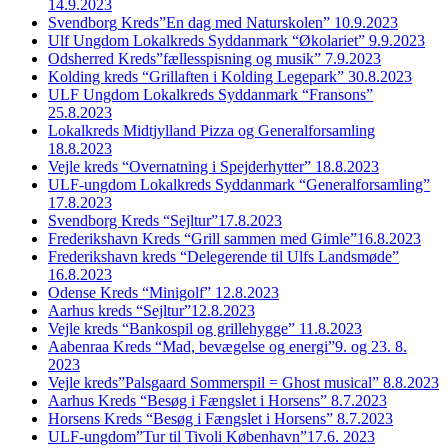
14.9.2023
Svendborg Kreds”En dag med Naturskolen” 10.9.2023
Ulf Ungdom Lokalkreds Syddanmark “Økolariet” 9.9.2023
Odsherred Kreds”fællesspisning og musik” 7.9.2023
Kolding kreds “Grillaften i Kolding Legepark” 30.8.2023
ULF Ungdom Lokalkreds Syddanmark “Fransons”
25.8.2023
Lokalkreds Midtjylland Pizza og Generalforsamling
18.8.2023
Vejle kreds “Overnatning i Spejderhytter” 18.8.2023
ULF-ungdom Lokalkreds Syddanmark “Generalforsamling”
17.8.2023
Svendborg Kreds “Sejltur”17.8.2023
Frederikshavn Kreds “Grill sammen med Gimle”16.8.2023
Frederikshavn kreds “Delegerende til Ulfs Landsmøde”
16.8.2023
Odense Kreds “Minigolf” 12.8.2023
Aarhus kreds “Sejltur”12.8.2023
Vejle kreds “Bankospil og grillehygge” 11.8.2023
Aabenraa Kreds “Mad, bevægelse og energi”9. og 23. 8.
2023
Vejle kreds”Palsgaard Sommerspil = Ghost musical” 8.8.2023
Aarhus Kreds “Besøg i Fængslet i Horsens” 8.7.2023
Horsens Kreds “Besøg i Fængslet i Horsens” 8.7.2023
ULF-ungdom”Tur til Tivoli København”17.6. 2023