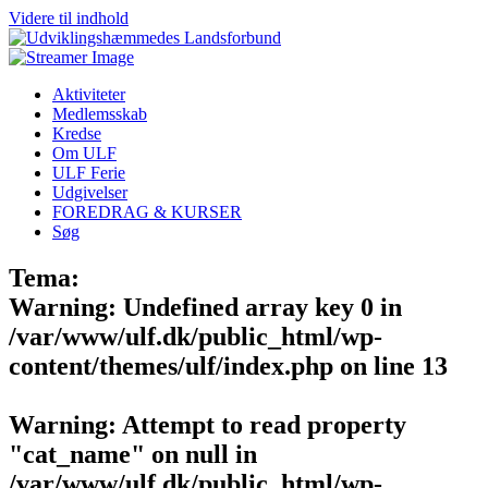
Videre til indhold
Aktiviteter
Medlemsskab
Kredse
Om ULF
ULF Ferie
Udgivelser
FOREDRAG & KURSER
Søg
Tema:
Warning
: Undefined array key 0 in
/var/www/ulf.dk/public_html/wp-
content/themes/ulf/index.php
on line
13
Warning
: Attempt to read property
"cat_name" on null in
/var/www/ulf.dk/public_html/wp-