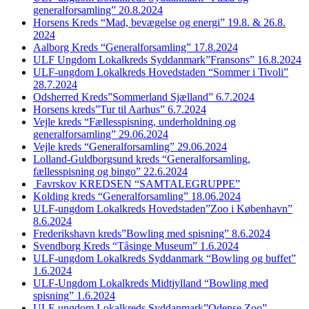
generalforsamling” 20.8.2024
Horsens Kreds “Mad, bevægelse og energi” 19.8. & 26.8.
2024
Aalborg Kreds “Generalforsamling” 17.8.2024
ULF Ungdom Lokalkreds Syddanmark”Fransons” 16.8.2024
ULF-ungdom Lokalkreds Hovedstaden “Sommer i Tivoli”
28.7.2024
Odsherred Kreds”Sommerland Sjælland” 6.7.2024
Horsens kreds”Tur til Aarhus” 6.7.2024
Vejle kreds “Fællesspisning, underholdning og
generalforsamling” 29.06.2024
Vejle kreds “Generalforsamling” 29.06.2024
Lolland-Guldborgsund kreds “Generalforsamling,
fællesspisning og bingo” 22.6.2024
Favrskov KREDSEN “SAMTALEGRUPPE”
Kolding kreds “Generalforsamling” 18.06.2024
ULF-ungdom Lokalkreds Hovedstaden”Zoo i København”
8.6.2024
Frederikshavn kreds”Bowling med spisning” 8.6.2024
Svendborg Kreds “Tåsinge Museum” 1.6.2024
ULF-ungdom Lokalkreds Syddanmark “Bowling og buffet”
1.6.2024
ULF-Ungdom Lokalkreds Midtjylland “Bowling med
spisning” 1.6.2024
ULF-ungdom Lokalkreds Syddanmark”Odense Zoo”