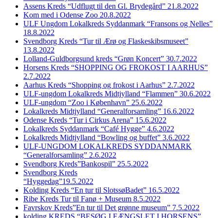
Assens Kreds “Udflugt til den Gl. Brydegård” 21.8.2022
Kom med i Odense Zoo 20.8.2022
ULF Ungdom Lokalkreds Syddanmark “Fransons og Nelles”
18.8.2022
Svendborg Kreds “Tur til Ærø og Flaskeskibsmuseet”
13.8.2022
Lolland-Guldborgsund kreds “Grøn Koncert” 30.7.2022
Horsens Kreds “SHOPPING OG FROKOST I AARHUS”
2.7.2022
Aarhus Kreds “Shopping og frokost i Aarhus” 2.7.2022
ULF-ungdom Lokalkreds Midtjylland “Flammen” 30.6.2022
ULF-ungdom “Zoo i København” 25.6.2022
Lokalkreds Midtjylland “Generalforsamling” 16.6.2022
Odense Kreds “Tur i Cirkus Arena” 15.6.2022
Lokalkreds Syddanmark “Café Hygge” 4.6.2022
Lokalkreds Midtjylland “Bowling og buffet” 3.6.2022
ULF-UNGDOM LOKALKREDS SYDDANMARK
“Generalforsamling” 2.6.2022
Svendborg Kreds”Bankospil” 25.5.2022
Svendborg Kreds
“Hyggedag”19.5.2022
Kolding Kreds “En tur til SlotssøBadet” 16.5.2022
Ribe Kreds Tur til Fanø + Museum 8.5.2022
Favrskov Kreds”En tur til Det grønne museum” 7.5.2022
kolding KREDS “BESØG I FÆNGSLET I HORSENS”