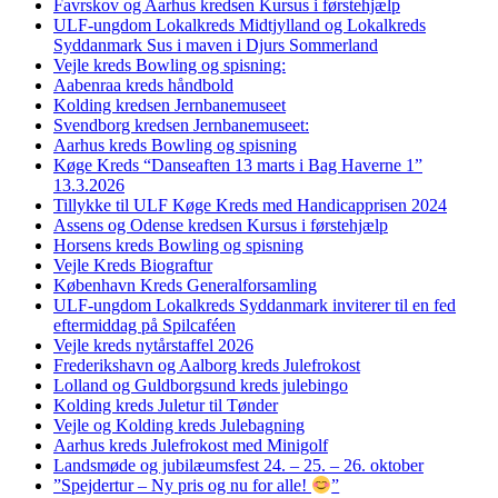
Favrskov og Aarhus kredsen Kursus i førstehjælp
ULF-ungdom Lokalkreds Midtjylland og Lokalkreds
Syddanmark Sus i maven i Djurs Sommerland
Vejle kreds Bowling og spisning:
Aabenraa kreds håndbold
Kolding kredsen Jernbanemuseet
Svendborg kredsen Jernbanemuseet:
Aarhus kreds Bowling og spisning
Køge Kreds “Danseaften 13 marts i Bag Haverne 1”
13.3.2026
Tillykke til ULF Køge Kreds med Handicapprisen 2024
Assens og Odense kredsen Kursus i førstehjælp
Horsens kreds Bowling og spisning
Vejle Kreds Biograftur
København Kreds Generalforsamling
ULF-ungdom Lokalkreds Syddanmark inviterer til en fed
eftermiddag på Spilcaféen
Vejle kreds nytårstaffel 2026
Frederikshavn og Aalborg kreds Julefrokost
Lolland og Guldborgsund kreds julebingo
Kolding kreds Juletur til Tønder
Vejle og Kolding kreds Julebagning
Aarhus kreds Julefrokost med Minigolf
Landsmøde og jubilæumsfest 24. – 25. – 26. oktober
”Spejdertur – Ny pris og nu for alle!
”