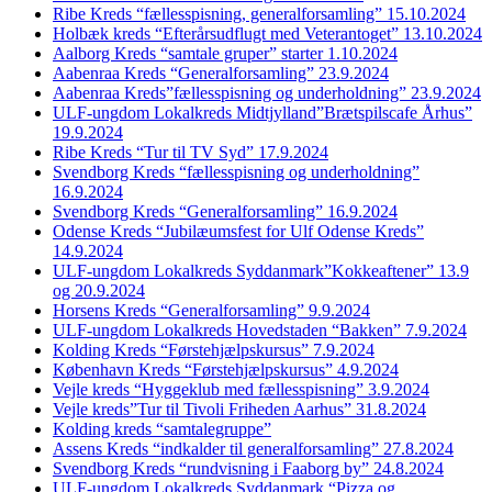
Ribe Kreds “fællesspisning, generalforsamling” 15.10.2024
Holbæk kreds “Efterårsudflugt med Veterantoget” 13.10.2024
Aalborg Kreds “samtale gruper” starter 1.10.2024
Aabenraa Kreds “Generalforsamling” 23.9.2024
Aabenraa Kreds”fællesspisning og underholdning” 23.9.2024
ULF-ungdom Lokalkreds Midtjylland”Brætspilscafe Århus”
19.9.2024
Ribe Kreds “Tur til TV Syd” 17.9.2024
Svendborg Kreds “fællesspisning og underholdning”
16.9.2024
Svendborg Kreds “Generalforsamling” 16.9.2024
Odense Kreds “Jubilæumsfest for Ulf Odense Kreds”
14.9.2024
ULF-ungdom Lokalkreds Syddanmark”Kokkeaftener” 13.9
og 20.9.2024
Horsens Kreds “Generalforsamling” 9.9.2024
ULF-ungdom Lokalkreds Hovedstaden “Bakken” 7.9.2024
Kolding Kreds “Førstehjælpskursus” 7.9.2024
København Kreds “Førstehjælpskursus” 4.9.2024
Vejle kreds “Hyggeklub med fællesspisning” 3.9.2024
Vejle kreds”Tur til Tivoli Friheden Aarhus” 31.8.2024
Kolding kreds “samtalegruppe”
Assens Kreds “indkalder til generalforsamling” 27.8.2024
Svendborg Kreds “rundvisning i Faaborg by” 24.8.2024
ULF-ungdom Lokalkreds Syddanmark “Pizza og