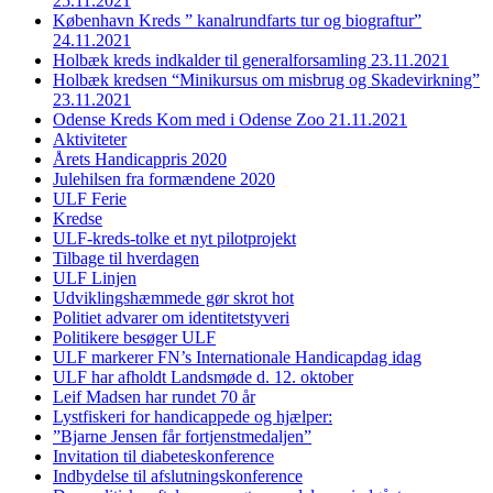
25.11.2021
København Kreds ” kanalrundfarts tur og biograftur”
24.11.2021
Holbæk kreds indkalder til generalforsamling 23.11.2021
Holbæk kredsen “Minikursus om misbrug og Skadevirkning”
23.11.2021
Odense Kreds Kom med i Odense Zoo 21.11.2021
Aktiviteter
Årets Handicappris 2020
Julehilsen fra formændene 2020
ULF Ferie
Kredse
ULF-kreds-tolke et nyt pilotprojekt
Tilbage til hverdagen
ULF Linjen
Udviklingshæmmede gør skrot hot
Politiet advarer om identitetstyveri
Politikere besøger ULF
ULF markerer FN’s Internationale Handicapdag idag
ULF har afholdt Landsmøde d. 12. oktober
Leif Madsen har rundet 70 år
Lystfiskeri for handicappede og hjælper:
”Bjarne Jensen får fortjenstmedaljen”
Invitation til diabeteskonference
Indbydelse til afslutningskonference