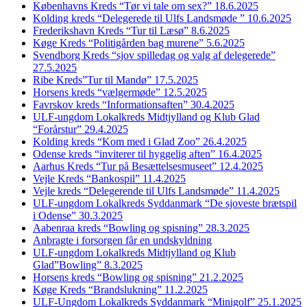
Københavns Kreds “Tør vi tale om sex?” 18.6.2025
Kolding kreds “Delegerede til Ulfs Landsmøde ” 10.6.2025
Frederikshavn Kreds “Tur til Læsø” 8.6.2025
Køge Kreds “Politigården bag murene” 5.6.2025
Svendborg Kreds “sjov spilledag og valg af delegerede”
27.5.2025
Ribe Kreds”Tur til Mandø” 17.5.2025
Horsens kreds “vælgermøde” 12.5.2025
Favrskov kreds “Informationsaften” 30.4.2025
ULF-ungdom Lokalkreds Midtjylland og Klub Glad
“Forårstur” 29.4.2025
Kolding kreds “Kom med i Glad Zoo” 26.4.2025
Odense kreds “inviterer til hyggelig aften” 16.4.2025
Aarhus Kreds “Tur på Besættelsesmuseet” 12.4.2025
Vejle Kreds “Bankospil” 11.4.2025
Vejle kreds “Delegerende til Ulfs Landsmøde” 11.4.2025
ULF-ungdom Lokalkreds Syddanmark “De sjoveste brætspil
i Odense” 30.3.2025
Aabenraa kreds “Bowling og spisning” 28.3.2025
Anbragte i forsorgen får en undskyldning
ULF-ungdom Lokalkreds Midtjylland og Klub
Glad”Bowling” 8.3.2025
Horsens kreds “Bowling og spisning” 21.2.2025
Køge Kreds “Brandslukning” 11.2.2025
ULF-Ungdom Lokalkreds Syddanmark “Minigolf” 25.1.2025