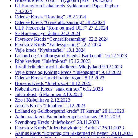
Horsens kreds “Gåtur i Bygholm park” 19.4.2024
ULF-ungdom Lokalkreds Syddanmark Papas Papbar
7.3.2024
Odense Kreds “Bowling” 28.2.2024
Odense Kreds “Generalforsamling” 28.2.2024
ULF Fredericia “Kom og mød ULF” 27.2.2024
Se Horsens nye rådhus 24.2.2024
Favrskov Kreds “Generalforsamling” 22.2.2024
Favrskov Kreds “Fællesspisning” 22.2.2024
Vejle kreds “Nytårstaffel” 13.1.2024
Lolland og Guldborgsund Kreds “Bankospil” 16.12.2023
Ribe kredsen “Julefrokost” 15.12.2023
Tivoli Friheden med Lokalkreds Midtjylland 9.12.2023
Vejle kreds og Kolding kreds “Julebagning” 9.12.2023
Odense Kreds “Juleklip/julehygge” 8.12.2023
Horsens Kreds “Julefrokost” 8.12.2023
Københavns Kreds “snak om sex” 6.12.2023
Julefrokost på Flammen 2.12.2023
Zoo i København 2.12.2023
Assens Kreds “filmaften” 1.12.2023
Lolland og Guldborgsund kreds” IT kursus” 28.11.2023
Aabenraa kreds Brandbekæmpelseskursus 28.11.2023
Svendborg Kreds “Julefrokost” 28.11.2023
Favrskov Kreds “Juleudsmykning i Aarhus” 25.11.2023
Aarhus kreds “Foredrag om Sikkerhed på nettet” 20.11.2023