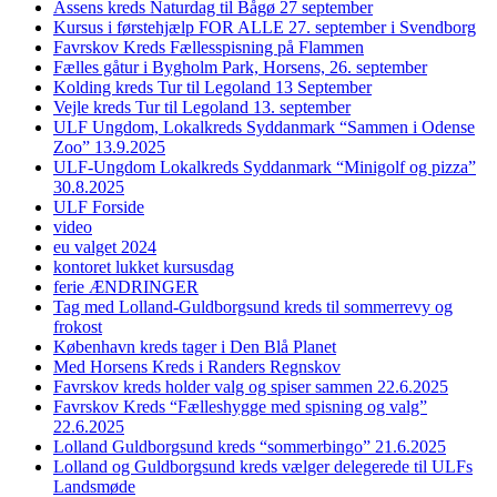
Assens kreds Naturdag til Bågø 27 september
Kursus i førstehjælp FOR ALLE 27. september i Svendborg
Favrskov Kreds Fællesspisning på Flammen
Fælles gåtur i Bygholm Park, Horsens, 26. september
Kolding kreds Tur til Legoland 13 September
Vejle kreds Tur til Legoland 13. september
ULF Ungdom, Lokalkreds Syddanmark “Sammen i Odense
Zoo” 13.9.2025
ULF-Ungdom Lokalkreds Syddanmark “Minigolf og pizza”
30.8.2025
ULF Forside
video
eu valget 2024
kontoret lukket kursusdag
ferie ÆNDRINGER
Tag med Lolland-Guldborgsund kreds til sommerrevy og
frokost
København kreds tager i Den Blå Planet
Med Horsens Kreds i Randers Regnskov
Favrskov kreds holder valg og spiser sammen 22.6.2025
Favrskov Kreds “Fælleshygge med spisning og valg”
22.6.2025
Lolland Guldborgsund kreds “sommerbingo” 21.6.2025
Lolland og Guldborgsund kreds vælger delegerede til ULFs
Landsmøde