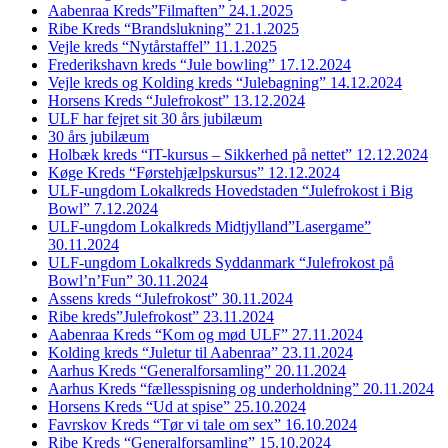
Aabenraa Kreds”Filmaften” 24.1.2025
Ribe Kreds “Brandslukning” 21.1.2025
Vejle kreds “Nytårstaffel” 11.1.2025
Frederikshavn kreds “Jule bowling” 17.12.2024
Vejle kreds og Kolding kreds “Julebagning” 14.12.2024
Horsens Kreds “Julefrokost” 13.12.2024
ULF har fejret sit 30 års jubilæum
30 års jubilæum
Holbæk kreds “IT-kursus – Sikkerhed på nettet” 12.12.2024
Køge Kreds “Førstehjælpskursus” 12.12.2024
ULF-ungdom Lokalkreds Hovedstaden “Julefrokost i Big
Bowl” 7.12.2024
ULF-ungdom Lokalkreds Midtjylland”Lasergame”
30.11.2024
ULF-ungdom Lokalkreds Syddanmark “Julefrokost på
Bowl’n’Fun” 30.11.2024
Assens kreds “Julefrokost” 30.11.2024
Ribe kreds”Julefrokost” 23.11.2024
Aabenraa Kreds “Kom og mød ULF” 27.11.2024
Kolding kreds “Juletur til Aabenraa” 23.11.2024
Aarhus Kreds “Generalforsamling” 20.11.2024
Aarhus Kreds “fællesspisning og underholdning” 20.11.2024
Horsens Kreds “Ud at spise” 25.10.2024
Favrskov Kreds “Tør vi tale om sex” 16.10.2024
Ribe Kreds “Generalforsamling” 15.10.2024