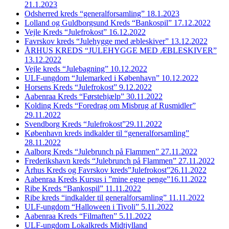
21.1.2023
Odsherred kreds “generalforsamling” 18.1.2023
Lolland og Guldborgsund Kreds “Bankospil” 17.12.2022
Vejle Kreds “Julefrokost” 16.12.2022
Favrskov kreds “Julehygge med æbleskiver” 13.12.2022
ÅRHUS KREDS “JULEHYGGE MED ÆBLESKIVER”
13.12.2022
Vejle kreds “Julebagning” 10.12.2022
ULF-ungdom “Julemarked i København” 10.12.2022
Horsens Kreds “Julefrokost” 9.12.2022
Aabenraa Kreds “Førstehjælp” 30.11.2022
Kolding Kreds “Foredrag om Misbrug af Rusmidler”
29.11.2022
Svendborg Kreds “Julefrokost”29.11.2022
København kreds indkalder til “generalforsamling”
28.11.2022
Aalborg Kreds “Julebrunch på Flammen” 27.11.2022
Frederikshavn kreds “Julebrunch på Flammen” 27.11.2022
Århus Kreds og Favrskov kreds”Julefrokost”26.11.2022
Aabenraa Kreds Kursus i ”mine egne penge”16.11.2022
Ribe Kreds “Bankospil” 11.11.2022
Ribe kreds “indkalder til generalforsamling” 11.11.2022
ULF-ungdom “Halloween i Tivoli” 5.11.2022
Aabenraa Kreds “Filmaften” 5.11.2022
ULF-ungdom Lokalkreds Midtjylland