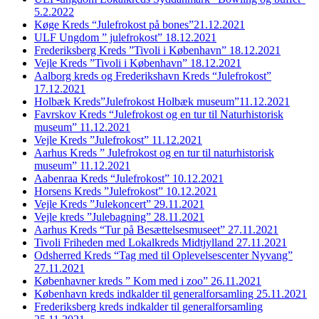
5.2.2022
Køge Kreds “Julefrokost på bones”21.12.2021
ULF Ungdom ” julefrokost” 18.12.2021
Frederiksberg Kreds ”Tivoli i København” 18.12.2021
Vejle Kreds ”Tivoli i København” 18.12.2021
Aalborg kreds og Frederikshavn Kreds “Julefrokost”
17.12.2021
Holbæk Kreds”Julefrokost Holbæk museum”11.12.2021
Favrskov Kreds “Julefrokost og en tur til Naturhistorisk
museum” 11.12.2021
Vejle Kreds ”Julefrokost” 11.12.2021
Aarhus Kreds ” Julefrokost og en tur til naturhistorisk
museum” 11.12.2021
Aabenraa Kreds “Julefrokost” 10.12.2021
Horsens Kreds ”Julefrokost” 10.12.2021
Vejle Kreds ”Julekoncert” 29.11.2021
Vejle kreds ”Julebagning” 28.11.2021
Aarhus Kreds “Tur på Besættelsesmuseet” 27.11.2021
Tivoli Friheden med Lokalkreds Midtjylland 27.11.2021
Odsherred Kreds “Tag med til Oplevelsescenter Nyvang”
27.11.2021
Københavner kreds ” Kom med i zoo” 26.11.2021
København kreds indkalder til generalforsamling 25.11.2021
Frederiksberg kreds indkalder til generalforsamling