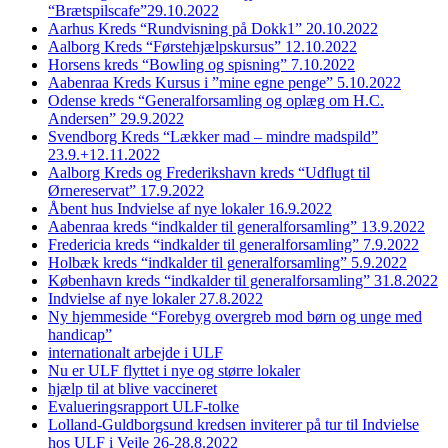
“Brætspilscafe”29.10.2022
Aarhus Kreds “Rundvisning på Dokk1” 20.10.2022
Aalborg Kreds “Førstehjælpskursus” 12.10.2022
Horsens kreds “Bowling og spisning” 7.10.2022
Aabenraa Kreds Kursus i ”mine egne penge” 5.10.2022
Odense kreds “Generalforsamling og oplæg om H.C.
Andersen” 29.9.2022
Svendborg Kreds “Lækker mad – mindre madspild”
23.9.+12.11.2022
Aalborg Kreds og Frederikshavn kreds “Udflugt til
Ørnereservat” 17.9.2022
Åbent hus Indvielse af nye lokaler 16.9.2022
Aabenraa kreds “indkalder til generalforsamling” 13.9.2022
Fredericia kreds “indkalder til generalforsamling” 7.9.2022
Holbæk kreds “indkalder til generalforsamling” 5.9.2022
København kreds “indkalder til generalforsamling” 31.8.2022
Indvielse af nye lokaler 27.8.2022
Ny hjemmeside “Forebyg overgreb mod børn og unge med
handicap”
internationalt arbejde i ULF
Nu er ULF flyttet i nye og større lokaler
hjælp til at blive vaccineret
Evalueringsrapport ULF-tolke
Lolland-Guldborgsund kredsen inviterer på tur til Indvielse
hos ULF i Vejle 26-28.8.2022