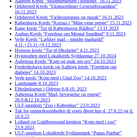
Aalborg Kreds “Skulpturparken i Blokhus” 18.11.2023
Odsherred Kreds “Ekstraordinær Generalforsamling”
16.11.2023
Odsherred Kreds “Fællesspisning og musik” 16.11.2023
København Kreds “Kursus i ”Mine egne penge” 15.11.2023
Køge kreds “Tur til Københavns Rådhus” 13.11.2023
Aarhus Kreds “Foredrag om Mental Sundhed” 9.11.2023
Vejle Kreds “Lækker mad – mindre madspild”
4.11.+25.11.+9.12.2023
Horsens kreds “Tur til Økolariet” 4.11.2023
Hyggeaften med Lokalkreds Syddanmar 27.10.2024
Aabenraa Kreds “Kom og snak om sex” 24.10.2023
Frederikshavn kreds og Aalborg kreds “Foredrag om
diabetes” 14.10.2023
Vejle kreds “Kom med i Glad Zoo” 14.10.2023
Landsmøde 8.10.2023
Efterårskursus i Odense 6-8.10. 2023
Aabenraa Kreds”Mad, bevægelse og energi”
28.9.&12.10.2023
ULF-ungdom “Zoo i Københav” 23.9.2023
Tak for opmærksomheden til vores åbent hus d. 27.8.22 og d.
16.9.22
Lolland og Guldborgsund kredsen “Kom med i zoo”
23.9.2023
ULF-ungdom Lokalkreds Syddanmark “Papas Papbar”