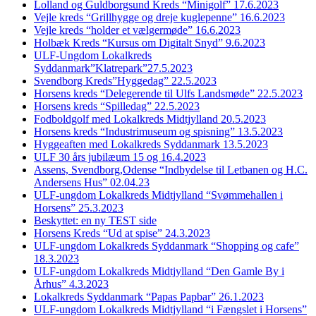
Lolland og Guldborgsund Kreds “Minigolf” 17.6.2023
Vejle kreds “Grillhygge og dreje kuglepenne” 16.6.2023
Vejle kreds “holder et vælgermøde” 16.6.2023
Holbæk Kreds “Kursus om Digitalt Snyd” 9.6.2023
ULF-Ungdom Lokalkreds
Syddanmark”Klatrepark”27.5.2023
Svendborg Kreds”Hyggedag” 22.5.2023
Horsens kreds “Delegerende til Ulfs Landsmøde” 22.5.2023
Horsens kreds “Spilledag” 22.5.2023
Fodboldgolf med Lokalkreds Midtjylland 20.5.2023
Horsens kreds “Industrimuseum og spisning” 13.5.2023
Hyggeaften med Lokalkreds Syddanmark 13.5.2023
ULF 30 års jubilæum 15 og 16.4.2023
Assens, Svendborg,Odense “Indbydelse til Letbanen og H.C.
Andersens Hus” 02.04.23
ULF-ungdom Lokalkreds Midtjylland “Svømmehallen i
Horsens” 25.3.2023
Beskyttet: en ny TEST side
Horsens Kreds “Ud at spise” 24.3.2023
ULF-ungdom Lokalkreds Syddanmark “Shopping og cafe”
18.3.2023
ULF-ungdom Lokalkreds Midtjylland “Den Gamle By i
Århus” 4.3.2023
Lokalkreds Syddanmark “Papas Papbar” 26.1.2023
ULF-ungdom Lokalkreds Midtjylland “i Fængslet i Horsens”