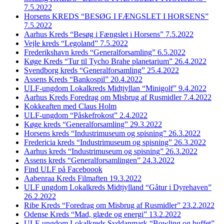
7.5.2022
Horsens KREDS “BESØG I FÆNGSLET I HORSENS”
7.5.2022
Aarhus Kreds “Besøg i Fængslet i Horsens” 7.5.2022
Vejle kreds “Legoland” 7.5.2022
Frederikshavn kreds “Generalforsamling” 6.5.2022
Køge Kreds “Tur til Tycho Brahe planetarium” 26.4.2022
Svendborg kreds “Generalforsamling” 25.4.2022
Assens Kreds “Bankospil” 20.4.2022
ULF-ungdom Lokalkreds Midtjyllan “Minigolf” 9.4.2022
Aarhus Kreds Foredrag om Misbrug af Rusmidler 7.4.2022
Kokkeaften med Claus Holm
ULF-ungdom “Påskefrokost” 2.4.2022
Køge kreds “Generalforsamling” 29.3.2022
Horsens kreds “Industrimuseum og spisning” 26.3.2022
Fredericia kreds “Industrimuseum og spisning” 26.3.2022
Aarhus kreds “Industrimuseum og spisning” 26.3.2022
Assens kreds “Generalforsamlingen” 24.3.2022
Find ULF på Faceboook
Aabenraa Kreds Filmaften 19.3.2022
ULF ungdom Lokalkreds Midtjylland “Gåtur i Dyrehaven”
26.2.2022
Ribe Kreds “Foredrag om Misbrug af Rusmidler” 23.2.2022
Odense Kreds “Mad, glæde og energi” 13.2.2022
ULF-ungdom Lokalkreds Syddanmark “Bowling og buffet”