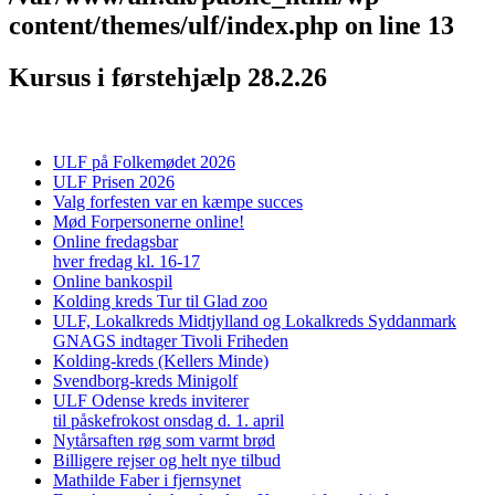
content/themes/ulf/index.php
on line
13
Kursus i førstehjælp 28.2.26
ULF på Folkemødet 2026
ULF Prisen 2026
Valg forfesten var en kæmpe succes
Mød Forpersonerne online!
Online fredagsbar
hver fredag kl. 16-17
Online bankospil
Kolding kreds Tur til Glad zoo
ULF, Lokalkreds Midtjylland og Lokalkreds Syddanmark
GNAGS indtager Tivoli Friheden
Kolding-kreds (Kellers Minde)
Svendborg-kreds Minigolf
ULF Odense kreds inviterer
til påskefrokost onsdag d. 1. april
Nytårsaften røg som varmt brød
Billigere rejser og helt nye tilbud
Mathilde Faber i fjernsynet