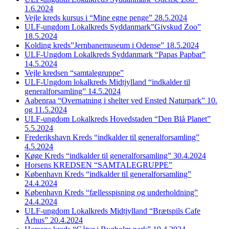
1.6.2024
Vejle kreds kursus i “Mine egne penge” 28.5.2024
ULF-ungdom Lokalkreds Syddanmark”Givskud Zoo”
18.5.2024
Kolding kreds”Jernbanemuseum i Odense” 18.5.2024
ULF-Ungdom Lokalkreds Syddanmark “Papas Papbar”
14.5.2024
Vejle kredsen “samtalegruppe”
ULF-Ungdom lokalkreds Midtjylland “indkalder til
generalforsamling” 14.5.2024
Aabenraa “Overnatning i shelter ved Ensted Naturpark” 10.
og 11.5.2024
ULF-ungdom Lokalkreds Hovedstaden “Den Blå Planet”
5.5.2024
Frederikshavn Kreds “indkalder til generalforsamling”
4.5.2024
Køge Kreds “indkalder til generalforsamling” 30.4.2024
Horsens KREDSEN “SAMTALEGRUPPE”
København Kreds “indkalder til generalforsamling”
24.4.2024
København Kreds “fællesspisning og underholdning”
24.4.2024
ULF-ungdom Lokalkreds Midtjylland “Brætspils Cafe
Århus” 20.4.2024