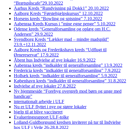
“Brætspilscafe”29.10.2022
Aarhus Kreds “Rundvisning på Dokk1” 20.10.2022
Aalborg Kreds “Førstehjælpskursus” 12.10.2022
Horsens kreds “Bowling og spisning” 7.10.2022
Aabenraa Kreds Kursus i ”mine egne penge” 5.10.2022
Odense kreds “Generalforsamling og oplæg om H.C.
Andersen” 29.9.2022
Svendborg Kreds “Lækker mad – mindre madspild”
23.9.+12.11.2022
Aalborg Kreds og Frederikshavn kreds “Udflugt til
Ørnereservat” 17.9.2022
Åbent hus Indvielse af nye lokaler 16.9.2022
Aabenraa kreds “indkalder til generalforsamling” 13.9.2022
Fredericia kreds “indkalder til generalforsamling” 7.9.2022
Holbæk kreds “indkalder til generalforsamling” 5.9.2022
København kreds “indkalder til generalforsamling” 31.8.2022
Indvielse af nye lokaler 27.8.2022
Ny hjemmeside “Forebyg overgreb mod børn og unge med
handicap”
internationalt arbejde i ULF
Nu er ULF flyttet i nye og større lokaler
hjælp til at blive vaccineret
Evalueringsrapport ULF-tolke
Lolland-Guldborgsund kredsen inviterer på tur til Indvielse
hos ULF i Vejle 26-28.8.2022