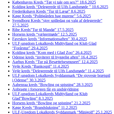
Københavns Kreds “Tør vi tale om sex?” 18.6.2025
Kolding kreds “Delegerede til Ulfs Landsmøde ” 10.6.2025
Frederikshavn Kreds “Tur til Læsø” 8.6.2025
Køge Kreds “Politigården bag murene” 5.6.2025
Svendborg Kreds “sjov spilledag og valg af delegerede”
27.5.2025
Ribe Kreds”Tur til Mandø” 17.5.2025
Horsens kreds “vælgermøde” 12.5.2025
Favrskov kreds “Informationsaften” 30.4.2025
ULF-ungdom Lokalkreds Midtjylland og Klub Glad
“Forårstur” 29.4.2025
Kolding kreds “Kom med i Glad Zoo” 26.4.2025
Odense kreds “inviterer til hyggelig aften” 16.4.2025
Aarhus Kreds “Tur på Besættelsesmuseet” 12.4.2025
Vejle Kreds “Bankospil” 11.4.2025
Vejle kreds “Delegerende til Ulfs Landsmøde” 11.4.2025
ULF-ungdom Lokalkreds Syddanmark “De sjoveste brætspil
i Odense” 30.3.2025
Aabenraa kreds “Bowling og spisning” 28.3.2025
Anbragte i forsorgen får en undskyldning
ULF-ungdom Lokalkreds Midtjylland og Klub
Glad”Bowling” 8.3.2025
Horsens kreds “Bowling og spisning” 21.2.2025
Køge Kreds “Brandslukning” 11.2.2025
ULF-Ungdom Lokalkreds Syddanmark “Minigolf” 25.1.2025