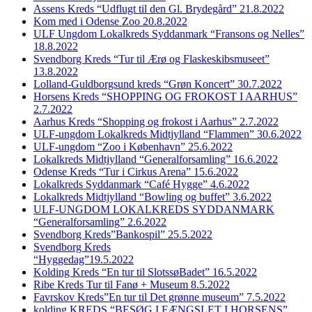
Assens Kreds “Udflugt til den Gl. Brydegård” 21.8.2022
Kom med i Odense Zoo 20.8.2022
ULF Ungdom Lokalkreds Syddanmark “Fransons og Nelles”
18.8.2022
Svendborg Kreds “Tur til Ærø og Flaskeskibsmuseet”
13.8.2022
Lolland-Guldborgsund kreds “Grøn Koncert” 30.7.2022
Horsens Kreds “SHOPPING OG FROKOST I AARHUS”
2.7.2022
Aarhus Kreds “Shopping og frokost i Aarhus” 2.7.2022
ULF-ungdom Lokalkreds Midtjylland “Flammen” 30.6.2022
ULF-ungdom “Zoo i København” 25.6.2022
Lokalkreds Midtjylland “Generalforsamling” 16.6.2022
Odense Kreds “Tur i Cirkus Arena” 15.6.2022
Lokalkreds Syddanmark “Café Hygge” 4.6.2022
Lokalkreds Midtjylland “Bowling og buffet” 3.6.2022
ULF-UNGDOM LOKALKREDS SYDDANMARK
“Generalforsamling” 2.6.2022
Svendborg Kreds”Bankospil” 25.5.2022
Svendborg Kreds
“Hyggedag”19.5.2022
Kolding Kreds “En tur til SlotssøBadet” 16.5.2022
Ribe Kreds Tur til Fanø + Museum 8.5.2022
Favrskov Kreds”En tur til Det grønne museum” 7.5.2022
kolding KREDS “BESØG I FÆNGSLET I HORSENS”