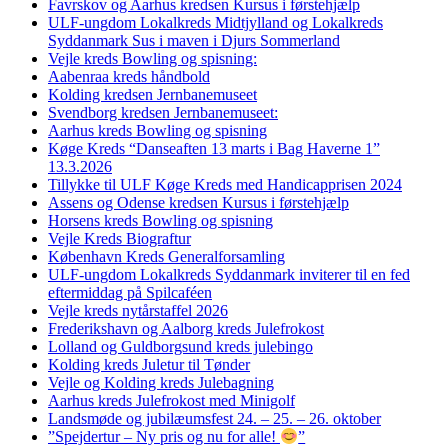
Favrskov og Aarhus kredsen Kursus i førstehjælp
ULF-ungdom Lokalkreds Midtjylland og Lokalkreds
Syddanmark Sus i maven i Djurs Sommerland
Vejle kreds Bowling og spisning:
Aabenraa kreds håndbold
Kolding kredsen Jernbanemuseet
Svendborg kredsen Jernbanemuseet:
Aarhus kreds Bowling og spisning
Køge Kreds “Danseaften 13 marts i Bag Haverne 1”
13.3.2026
Tillykke til ULF Køge Kreds med Handicapprisen 2024
Assens og Odense kredsen Kursus i førstehjælp
Horsens kreds Bowling og spisning
Vejle Kreds Biograftur
København Kreds Generalforsamling
ULF-ungdom Lokalkreds Syddanmark inviterer til en fed
eftermiddag på Spilcaféen
Vejle kreds nytårstaffel 2026
Frederikshavn og Aalborg kreds Julefrokost
Lolland og Guldborgsund kreds julebingo
Kolding kreds Juletur til Tønder
Vejle og Kolding kreds Julebagning
Aarhus kreds Julefrokost med Minigolf
Landsmøde og jubilæumsfest 24. – 25. – 26. oktober
”Spejdertur – Ny pris og nu for alle!
”