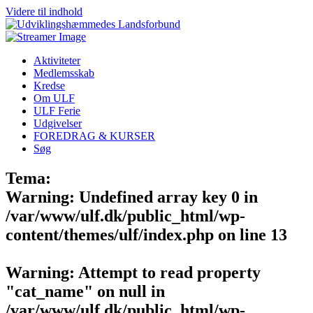
Videre til indhold
Aktiviteter
Medlemsskab
Kredse
Om ULF
ULF Ferie
Udgivelser
FOREDRAG & KURSER
Søg
Tema:
Warning
: Undefined array key 0 in
/var/www/ulf.dk/public_html/wp-
content/themes/ulf/index.php
on line
13
Warning
: Attempt to read property
"cat_name" on null in
/var/www/ulf.dk/public_html/wp-