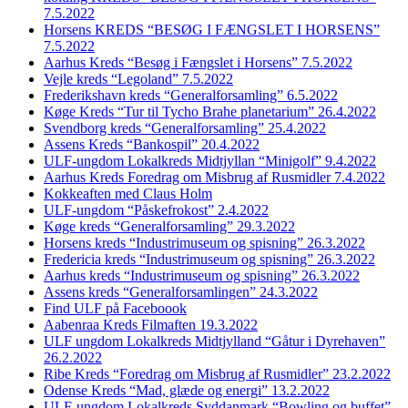
7.5.2022
Horsens KREDS “BESØG I FÆNGSLET I HORSENS”
7.5.2022
Aarhus Kreds “Besøg i Fængslet i Horsens” 7.5.2022
Vejle kreds “Legoland” 7.5.2022
Frederikshavn kreds “Generalforsamling” 6.5.2022
Køge Kreds “Tur til Tycho Brahe planetarium” 26.4.2022
Svendborg kreds “Generalforsamling” 25.4.2022
Assens Kreds “Bankospil” 20.4.2022
ULF-ungdom Lokalkreds Midtjyllan “Minigolf” 9.4.2022
Aarhus Kreds Foredrag om Misbrug af Rusmidler 7.4.2022
Kokkeaften med Claus Holm
ULF-ungdom “Påskefrokost” 2.4.2022
Køge kreds “Generalforsamling” 29.3.2022
Horsens kreds “Industrimuseum og spisning” 26.3.2022
Fredericia kreds “Industrimuseum og spisning” 26.3.2022
Aarhus kreds “Industrimuseum og spisning” 26.3.2022
Assens kreds “Generalforsamlingen” 24.3.2022
Find ULF på Faceboook
Aabenraa Kreds Filmaften 19.3.2022
ULF ungdom Lokalkreds Midtjylland “Gåtur i Dyrehaven”
26.2.2022
Ribe Kreds “Foredrag om Misbrug af Rusmidler” 23.2.2022
Odense Kreds “Mad, glæde og energi” 13.2.2022
ULF-ungdom Lokalkreds Syddanmark “Bowling og buffet”