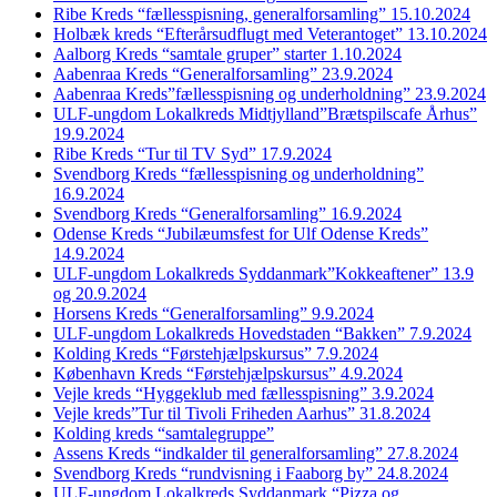
Ribe Kreds “fællesspisning, generalforsamling” 15.10.2024
Holbæk kreds “Efterårsudflugt med Veterantoget” 13.10.2024
Aalborg Kreds “samtale gruper” starter 1.10.2024
Aabenraa Kreds “Generalforsamling” 23.9.2024
Aabenraa Kreds”fællesspisning og underholdning” 23.9.2024
ULF-ungdom Lokalkreds Midtjylland”Brætspilscafe Århus”
19.9.2024
Ribe Kreds “Tur til TV Syd” 17.9.2024
Svendborg Kreds “fællesspisning og underholdning”
16.9.2024
Svendborg Kreds “Generalforsamling” 16.9.2024
Odense Kreds “Jubilæumsfest for Ulf Odense Kreds”
14.9.2024
ULF-ungdom Lokalkreds Syddanmark”Kokkeaftener” 13.9
og 20.9.2024
Horsens Kreds “Generalforsamling” 9.9.2024
ULF-ungdom Lokalkreds Hovedstaden “Bakken” 7.9.2024
Kolding Kreds “Førstehjælpskursus” 7.9.2024
København Kreds “Førstehjælpskursus” 4.9.2024
Vejle kreds “Hyggeklub med fællesspisning” 3.9.2024
Vejle kreds”Tur til Tivoli Friheden Aarhus” 31.8.2024
Kolding kreds “samtalegruppe”
Assens Kreds “indkalder til generalforsamling” 27.8.2024
Svendborg Kreds “rundvisning i Faaborg by” 24.8.2024
ULF-ungdom Lokalkreds Syddanmark “Pizza og