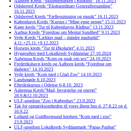
Aalborg Kreds “Skulpturparken i Blokhus” 18.11.2023
Odsherred Kreds “Ekstraordinær Generalforsamling”
16.11.2023
Odsherred Kreds “Fællesspisning og musik” 16.11.2023
København Kreds “Kursus i ”Mine egne penge” 15.11.2023
Køge kreds “Tur til Københavns Rådhus” 13.11.2023
Aarhus Kreds “Foredrag om Mental Sundhed” 9.11.2023
Vejle Kreds “Lækker mad – mindre madspild”
4.11.+25.11.+9.12.2023
Horsens kreds “Tur til Økolariet” 4.11.2023
Hyggeaften med Lokalkreds Syddanmar 27.10.2024
Aabenraa Kreds “Kom og snak om sex” 24.10.2023
Frederikshavn kreds og Aalborg kreds “Foredrag om
diabetes” 14.10.2023
Vejle kreds “Kom med i Glad Zoo” 14.10.2023
Landsmøde 8.10.2023
Efterårskursus i Odense 6-8.10. 2023
Aabenraa Kreds”Mad, bevægelse og energi”
28.9.&12.10.2023
ULF-ungdom “Zoo i Københav” 23.9.2023
Tak for opmærksomheden til vores åbent hus d. 27.8.22 og d.
16.9.22
Lolland og Guldborgsund kredsen “Kom med i zoo”
23.9.2023
ULF-ungdom Lokalkreds Syddanmark “Papas Papbar”