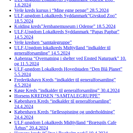
1.6.2024
Vejle kreds kursus i “Mine egne penge” 28.5.2024
ULF-ungdom Lokalkreds Syddanmark”Givskud Zoo”
18.5.2024
Kolding kreds”Jernbanemuseum i Odense” 18.5.2024
ULF-Ungdom Lokalkreds Syddanmark “Papas Papbar”
14.5.2024
Vejle kredsen “samtalegruppe”
ULF-Ungdom lokalkreds Midtjylland “indkalder til
generalforsamling” 14.5.2024
Aabenraa “Overnatning i shelter ved Ensted Naturpark” 10.
og 11.5.2024
ULF-ungdom Lokalkreds Hovedstaden “Den Blå Planet”
5.5.2024
Frederikshavn Kreds “indkalder til generalforsamling”
4.5.2024
Køge Kreds “indkalder til generalforsamling” 30.4.2024
Horsens KREDSEN “SAMTALEGRUPPE”
København Kreds “indkalder til generalforsamling”
24.4.2024
København Kreds “fællesspisning og underholdning”
24.4.2024
ULF-ungdom Lokalkreds Midtjylland “Brætspils Cafe
Århus” 20.4.2024