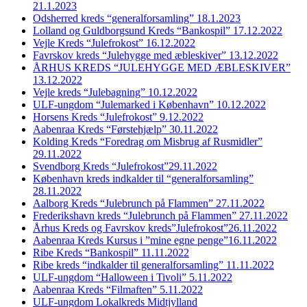
21.1.2023
Odsherred kreds “generalforsamling” 18.1.2023
Lolland og Guldborgsund Kreds “Bankospil” 17.12.2022
Vejle Kreds “Julefrokost” 16.12.2022
Favrskov kreds “Julehygge med æbleskiver” 13.12.2022
ÅRHUS KREDS “JULEHYGGE MED ÆBLESKIVER”
13.12.2022
Vejle kreds “Julebagning” 10.12.2022
ULF-ungdom “Julemarked i København” 10.12.2022
Horsens Kreds “Julefrokost” 9.12.2022
Aabenraa Kreds “Førstehjælp” 30.11.2022
Kolding Kreds “Foredrag om Misbrug af Rusmidler”
29.11.2022
Svendborg Kreds “Julefrokost”29.11.2022
København kreds indkalder til “generalforsamling”
28.11.2022
Aalborg Kreds “Julebrunch på Flammen” 27.11.2022
Frederikshavn kreds “Julebrunch på Flammen” 27.11.2022
Århus Kreds og Favrskov kreds”Julefrokost”26.11.2022
Aabenraa Kreds Kursus i ”mine egne penge”16.11.2022
Ribe Kreds “Bankospil” 11.11.2022
Ribe kreds “indkalder til generalforsamling” 11.11.2022
ULF-ungdom “Halloween i Tivoli” 5.11.2022
Aabenraa Kreds “Filmaften” 5.11.2022
ULF-ungdom Lokalkreds Midtjylland