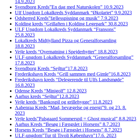
14.9.2023
Svendborg Kreds”En dag med Naturskolen” 10.9.2023
Ulf Ungdom Lokalkreds Syddanmark “Økolariet” 9.9.2023
Odsherred Kreds”fællesspisning og musik” 7.9.2023
Kolding kreds “Grillaften i Kolding Legepark” 30.8.2023
ULF Ungdom Lokalkreds Syddanmark “Fransons”
25.8.2023
Lokalkreds Midtjylland Pizza og Generalforsamling
18.8.2023
Vejle kreds “Overnatning i Spejderhytter” 18.8.2023
ULF-ungdom Lokalkreds Syddanmark “Generalforsamling”
17.8.2023
Svendborg Kreds “Sejltur”17.8.2023
Frederikshavn Kreds “Grill sammen med Gimle”16.8.2023
Frederikshavn kreds “Delegerende til Ulfs Landsmøde”
16.8.2023
Odense Kreds “Minigolf” 12.8.2023
Aarhus kreds “Sejltur”12.8.2023
Vejle kreds “Bankospil og grillehygge” 11.8.2023
Aabenraa Kreds “Mad, bevægelse og energi”9. og 23. 8.
2023
Vejle kreds”Palsgaard Sommerspil = Ghost musical” 8.8.2023
Aarhus Kreds “Besøg i Fængslet i Horsens” 8.7.2023
Horsens Kreds “Besøg i Fængslet i Horsens” 8.7.2023
ULF-ungdom”Tur til Tivoli København”17.6. 2023