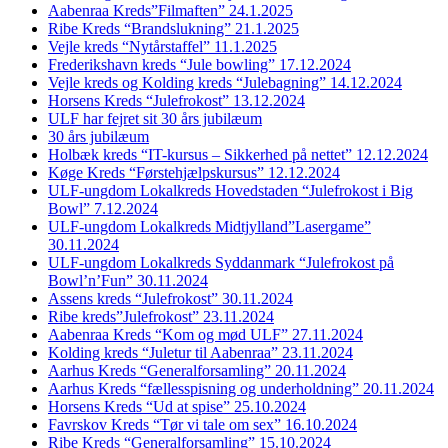
Aabenraa Kreds”Filmaften” 24.1.2025
Ribe Kreds “Brandslukning” 21.1.2025
Vejle kreds “Nytårstaffel” 11.1.2025
Frederikshavn kreds “Jule bowling” 17.12.2024
Vejle kreds og Kolding kreds “Julebagning” 14.12.2024
Horsens Kreds “Julefrokost” 13.12.2024
ULF har fejret sit 30 års jubilæum
30 års jubilæum
Holbæk kreds “IT-kursus – Sikkerhed på nettet” 12.12.2024
Køge Kreds “Førstehjælpskursus” 12.12.2024
ULF-ungdom Lokalkreds Hovedstaden “Julefrokost i Big
Bowl” 7.12.2024
ULF-ungdom Lokalkreds Midtjylland”Lasergame”
30.11.2024
ULF-ungdom Lokalkreds Syddanmark “Julefrokost på
Bowl’n’Fun” 30.11.2024
Assens kreds “Julefrokost” 30.11.2024
Ribe kreds”Julefrokost” 23.11.2024
Aabenraa Kreds “Kom og mød ULF” 27.11.2024
Kolding kreds “Juletur til Aabenraa” 23.11.2024
Aarhus Kreds “Generalforsamling” 20.11.2024
Aarhus Kreds “fællesspisning og underholdning” 20.11.2024
Horsens Kreds “Ud at spise” 25.10.2024
Favrskov Kreds “Tør vi tale om sex” 16.10.2024
Ribe Kreds “Generalforsamling” 15.10.2024