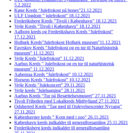
5.2.2022
Køge Kreds “Julefrokost på bones”21.12.2021
ULF Ungdom ” julefrokost” 18.12.2021
Frederiksberg Kreds ”Tivoli i København” 18.12.2021
Vejle Kreds ”Tivoli i København” 18.12.2021
Aalborg kreds og Frederikshavn Kreds “Julefrokost”
17.12.2021
Holbæk Kreds”Julefrokost Holbæk museum”11.12.2021
Favrskov Kreds “Julefrokost og en tur til Naturhistorisk
museum” 11.12.2021
Vejle Kreds ”Julefrokost” 11.12.2021
Aarhus Kreds ” Julefrokost og en tur til naturhistorisk
museum” 11.12.2021
Aabenraa Kreds “Julefrokost” 10.12.2021
Horsens Kreds ”Julefrokost” 10.12.2021
Vejle Kreds ”Julekoncert” 29.11.2021
Vejle kreds ”Julebagning” 28.11.2021
Aarhus Kreds “Tur på Besættelsesmuseet” 27.11.2021
Tivoli Friheden med Lokalkreds Midtjylland 27.11.2021
Odsherred Kreds “Tag med til Oplevelsescenter Nyvang”
27.11.2021
Københavner kreds ” Kom med i zoo” 26.11.2021
København kreds indkalder til generalforsamling 25.11.2021
Frederiksberg kreds indkalder til generalforsamling