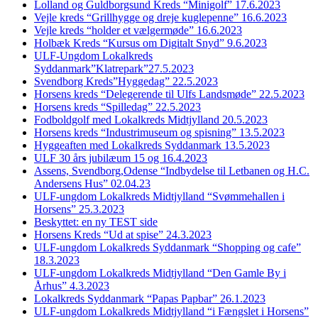
Lolland og Guldborgsund Kreds “Minigolf” 17.6.2023
Vejle kreds “Grillhygge og dreje kuglepenne” 16.6.2023
Vejle kreds “holder et vælgermøde” 16.6.2023
Holbæk Kreds “Kursus om Digitalt Snyd” 9.6.2023
ULF-Ungdom Lokalkreds
Syddanmark”Klatrepark”27.5.2023
Svendborg Kreds”Hyggedag” 22.5.2023
Horsens kreds “Delegerende til Ulfs Landsmøde” 22.5.2023
Horsens kreds “Spilledag” 22.5.2023
Fodboldgolf med Lokalkreds Midtjylland 20.5.2023
Horsens kreds “Industrimuseum og spisning” 13.5.2023
Hyggeaften med Lokalkreds Syddanmark 13.5.2023
ULF 30 års jubilæum 15 og 16.4.2023
Assens, Svendborg,Odense “Indbydelse til Letbanen og H.C.
Andersens Hus” 02.04.23
ULF-ungdom Lokalkreds Midtjylland “Svømmehallen i
Horsens” 25.3.2023
Beskyttet: en ny TEST side
Horsens Kreds “Ud at spise” 24.3.2023
ULF-ungdom Lokalkreds Syddanmark “Shopping og cafe”
18.3.2023
ULF-ungdom Lokalkreds Midtjylland “Den Gamle By i
Århus” 4.3.2023
Lokalkreds Syddanmark “Papas Papbar” 26.1.2023
ULF-ungdom Lokalkreds Midtjylland “i Fængslet i Horsens”