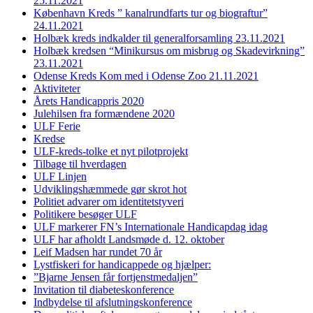
25.11.2021
København Kreds ” kanalrundfarts tur og biograftur”
24.11.2021
Holbæk kreds indkalder til generalforsamling 23.11.2021
Holbæk kredsen “Minikursus om misbrug og Skadevirkning”
23.11.2021
Odense Kreds Kom med i Odense Zoo 21.11.2021
Aktiviteter
Årets Handicappris 2020
Julehilsen fra formændene 2020
ULF Ferie
Kredse
ULF-kreds-tolke et nyt pilotprojekt
Tilbage til hverdagen
ULF Linjen
Udviklingshæmmede gør skrot hot
Politiet advarer om identitetstyveri
Politikere besøger ULF
ULF markerer FN’s Internationale Handicapdag idag
ULF har afholdt Landsmøde d. 12. oktober
Leif Madsen har rundet 70 år
Lystfiskeri for handicappede og hjælper:
”Bjarne Jensen får fortjenstmedaljen”
Invitation til diabeteskonference
Indbydelse til afslutningskonference