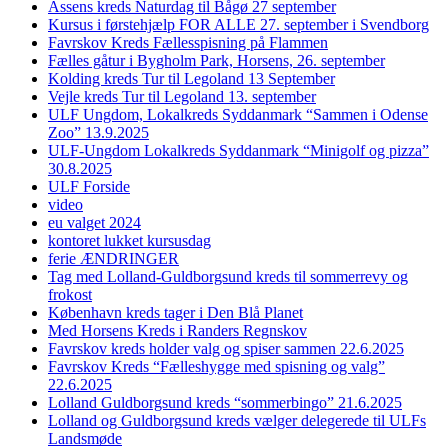
Assens kreds Naturdag til Bågø 27 september
Kursus i førstehjælp FOR ALLE 27. september i Svendborg
Favrskov Kreds Fællesspisning på Flammen
Fælles gåtur i Bygholm Park, Horsens, 26. september
Kolding kreds Tur til Legoland 13 September
Vejle kreds Tur til Legoland 13. september
ULF Ungdom, Lokalkreds Syddanmark “Sammen i Odense
Zoo” 13.9.2025
ULF-Ungdom Lokalkreds Syddanmark “Minigolf og pizza”
30.8.2025
ULF Forside
video
eu valget 2024
kontoret lukket kursusdag
ferie ÆNDRINGER
Tag med Lolland-Guldborgsund kreds til sommerrevy og
frokost
København kreds tager i Den Blå Planet
Med Horsens Kreds i Randers Regnskov
Favrskov kreds holder valg og spiser sammen 22.6.2025
Favrskov Kreds “Fælleshygge med spisning og valg”
22.6.2025
Lolland Guldborgsund kreds “sommerbingo” 21.6.2025
Lolland og Guldborgsund kreds vælger delegerede til ULFs
Landsmøde