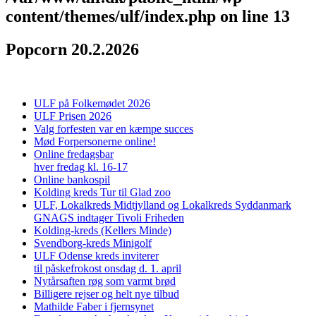
content/themes/ulf/index.php
on line
13
Popcorn 20.2.2026
ULF på Folkemødet 2026
ULF Prisen 2026
Valg forfesten var en kæmpe succes
Mød Forpersonerne online!
Online fredagsbar
hver fredag kl. 16-17
Online bankospil
Kolding kreds Tur til Glad zoo
ULF, Lokalkreds Midtjylland og Lokalkreds Syddanmark
GNAGS indtager Tivoli Friheden
Kolding-kreds (Kellers Minde)
Svendborg-kreds Minigolf
ULF Odense kreds inviterer
til påskefrokost onsdag d. 1. april
Nytårsaften røg som varmt brød
Billigere rejser og helt nye tilbud
Mathilde Faber i fjernsynet