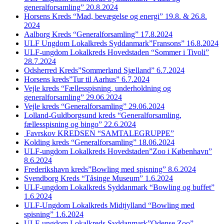
generalforsamling” 20.8.2024
Horsens Kreds “Mad, bevægelse og energi” 19.8. & 26.8.
2024
Aalborg Kreds “Generalforsamling” 17.8.2024
ULF Ungdom Lokalkreds Syddanmark”Fransons” 16.8.2024
ULF-ungdom Lokalkreds Hovedstaden “Sommer i Tivoli”
28.7.2024
Odsherred Kreds”Sommerland Sjælland” 6.7.2024
Horsens kreds”Tur til Aarhus” 6.7.2024
Vejle kreds “Fællesspisning, underholdning og
generalforsamling” 29.06.2024
Vejle kreds “Generalforsamling” 29.06.2024
Lolland-Guldborgsund kreds “Generalforsamling,
fællesspisning og bingo” 22.6.2024
Favrskov KREDSEN “SAMTALEGRUPPE”
Kolding kreds “Generalforsamling” 18.06.2024
ULF-ungdom Lokalkreds Hovedstaden”Zoo i København”
8.6.2024
Frederikshavn kreds”Bowling med spisning” 8.6.2024
Svendborg Kreds “Tåsinge Museum” 1.6.2024
ULF-ungdom Lokalkreds Syddanmark “Bowling og buffet”
1.6.2024
ULF-Ungdom Lokalkreds Midtjylland “Bowling med
spisning” 1.6.2024
ULF-ungdom Lokalkreds Syddanmark”Odense Zoo”