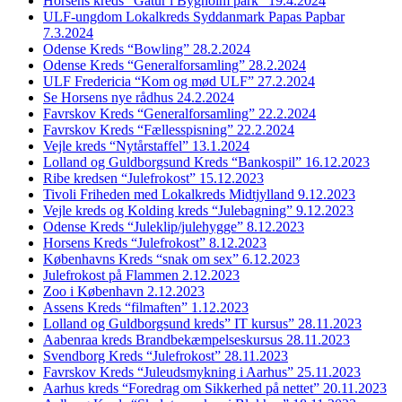
Horsens kreds “Gåtur i Bygholm park” 19.4.2024
ULF-ungdom Lokalkreds Syddanmark Papas Papbar
7.3.2024
Odense Kreds “Bowling” 28.2.2024
Odense Kreds “Generalforsamling” 28.2.2024
ULF Fredericia “Kom og mød ULF” 27.2.2024
Se Horsens nye rådhus 24.2.2024
Favrskov Kreds “Generalforsamling” 22.2.2024
Favrskov Kreds “Fællesspisning” 22.2.2024
Vejle kreds “Nytårstaffel” 13.1.2024
Lolland og Guldborgsund Kreds “Bankospil” 16.12.2023
Ribe kredsen “Julefrokost” 15.12.2023
Tivoli Friheden med Lokalkreds Midtjylland 9.12.2023
Vejle kreds og Kolding kreds “Julebagning” 9.12.2023
Odense Kreds “Juleklip/julehygge” 8.12.2023
Horsens Kreds “Julefrokost” 8.12.2023
Københavns Kreds “snak om sex” 6.12.2023
Julefrokost på Flammen 2.12.2023
Zoo i København 2.12.2023
Assens Kreds “filmaften” 1.12.2023
Lolland og Guldborgsund kreds” IT kursus” 28.11.2023
Aabenraa kreds Brandbekæmpelseskursus 28.11.2023
Svendborg Kreds “Julefrokost” 28.11.2023
Favrskov Kreds “Juleudsmykning i Aarhus” 25.11.2023
Aarhus kreds “Foredrag om Sikkerhed på nettet” 20.11.2023