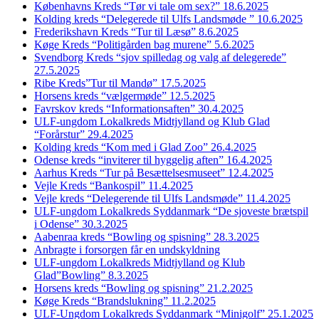
Københavns Kreds “Tør vi tale om sex?” 18.6.2025
Kolding kreds “Delegerede til Ulfs Landsmøde ” 10.6.2025
Frederikshavn Kreds “Tur til Læsø” 8.6.2025
Køge Kreds “Politigården bag murene” 5.6.2025
Svendborg Kreds “sjov spilledag og valg af delegerede”
27.5.2025
Ribe Kreds”Tur til Mandø” 17.5.2025
Horsens kreds “vælgermøde” 12.5.2025
Favrskov kreds “Informationsaften” 30.4.2025
ULF-ungdom Lokalkreds Midtjylland og Klub Glad
“Forårstur” 29.4.2025
Kolding kreds “Kom med i Glad Zoo” 26.4.2025
Odense kreds “inviterer til hyggelig aften” 16.4.2025
Aarhus Kreds “Tur på Besættelsesmuseet” 12.4.2025
Vejle Kreds “Bankospil” 11.4.2025
Vejle kreds “Delegerende til Ulfs Landsmøde” 11.4.2025
ULF-ungdom Lokalkreds Syddanmark “De sjoveste brætspil
i Odense” 30.3.2025
Aabenraa kreds “Bowling og spisning” 28.3.2025
Anbragte i forsorgen får en undskyldning
ULF-ungdom Lokalkreds Midtjylland og Klub
Glad”Bowling” 8.3.2025
Horsens kreds “Bowling og spisning” 21.2.2025
Køge Kreds “Brandslukning” 11.2.2025
ULF-Ungdom Lokalkreds Syddanmark “Minigolf” 25.1.2025