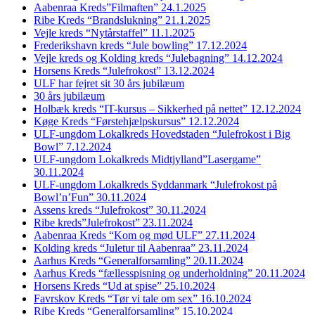
Aabenraa Kreds”Filmaften” 24.1.2025
Ribe Kreds “Brandslukning” 21.1.2025
Vejle kreds “Nytårstaffel” 11.1.2025
Frederikshavn kreds “Jule bowling” 17.12.2024
Vejle kreds og Kolding kreds “Julebagning” 14.12.2024
Horsens Kreds “Julefrokost” 13.12.2024
ULF har fejret sit 30 års jubilæum
30 års jubilæum
Holbæk kreds “IT-kursus – Sikkerhed på nettet” 12.12.2024
Køge Kreds “Førstehjælpskursus” 12.12.2024
ULF-ungdom Lokalkreds Hovedstaden “Julefrokost i Big
Bowl” 7.12.2024
ULF-ungdom Lokalkreds Midtjylland”Lasergame”
30.11.2024
ULF-ungdom Lokalkreds Syddanmark “Julefrokost på
Bowl’n’Fun” 30.11.2024
Assens kreds “Julefrokost” 30.11.2024
Ribe kreds”Julefrokost” 23.11.2024
Aabenraa Kreds “Kom og mød ULF” 27.11.2024
Kolding kreds “Juletur til Aabenraa” 23.11.2024
Aarhus Kreds “Generalforsamling” 20.11.2024
Aarhus Kreds “fællesspisning og underholdning” 20.11.2024
Horsens Kreds “Ud at spise” 25.10.2024
Favrskov Kreds “Tør vi tale om sex” 16.10.2024
Ribe Kreds “Generalforsamling” 15.10.2024