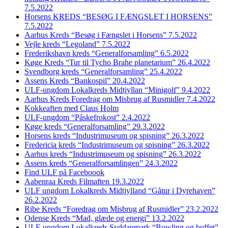
7.5.2022
Horsens KREDS “BESØG I FÆNGSLET I HORSENS”
7.5.2022
Aarhus Kreds “Besøg i Fængslet i Horsens” 7.5.2022
Vejle kreds “Legoland” 7.5.2022
Frederikshavn kreds “Generalforsamling” 6.5.2022
Køge Kreds “Tur til Tycho Brahe planetarium” 26.4.2022
Svendborg kreds “Generalforsamling” 25.4.2022
Assens Kreds “Bankospil” 20.4.2022
ULF-ungdom Lokalkreds Midtjyllan “Minigolf” 9.4.2022
Aarhus Kreds Foredrag om Misbrug af Rusmidler 7.4.2022
Kokkeaften med Claus Holm
ULF-ungdom “Påskefrokost” 2.4.2022
Køge kreds “Generalforsamling” 29.3.2022
Horsens kreds “Industrimuseum og spisning” 26.3.2022
Fredericia kreds “Industrimuseum og spisning” 26.3.2022
Aarhus kreds “Industrimuseum og spisning” 26.3.2022
Assens kreds “Generalforsamlingen” 24.3.2022
Find ULF på Faceboook
Aabenraa Kreds Filmaften 19.3.2022
ULF ungdom Lokalkreds Midtjylland “Gåtur i Dyrehaven”
26.2.2022
Ribe Kreds “Foredrag om Misbrug af Rusmidler” 23.2.2022
Odense Kreds “Mad, glæde og energi” 13.2.2022
ULF-ungdom Lokalkreds Syddanmark “Bowling og buffet”