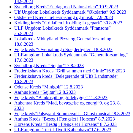
14.9.2023
Svendborg Kreds”En dag med Naturskolen” 10.9.2023
Ulf Ungdom Lokalkreds Syddanmark “Økolariet” 9.9.2023
Odsherred Kreds”fællesspisning og musik” 7.9.2023
Kolding kreds “Grillaften i Kolding Legepark” 30.8.2023
ULF Ungdom Lokalkreds Syddanmark “Fransons”
25.8.2023
Lokalkreds Midtjylland Pizza og Generalforsamling
18.8.2023
Vejle kreds “Overnatning i Spejderhytter” 18.8.2023
ULF-ungdom Lokalkreds Syddanmark “Generalforsamling”
17.8.2023
Svendborg Kreds “Sejltur”17.8.2023
Frederikshavn Kreds “Grill sammen med Gimle”16.8.2023
Frederikshavn kreds “Delegerende til Ulfs Landsmøde”
16.8.2023
Odense Kreds “Minigolf” 12.8.2023
Aarhus kreds “Sejltur”12.8.2023
Vejle kreds “Bankospil og grillehygge” 11.8.2023
Aabenraa Kreds “Mad, bevægelse og energi”9. og 23. 8.
2023
Vejle kreds”Palsgaard Sommerspil = Ghost musical” 8.8.2023
Aarhus Kreds “Besøg i Fængslet i Horsens” 8.7.2023
Horsens Kreds “Besøg i Fængslet i Horsens” 8.7.2023
ULF-ungdom”Tur til Tivoli København”17.6. 2023