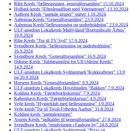
Ribe Kreds “fællesspisning, generalforsamling” 15.10.2024
Holbæk kreds “Efterårsudflugt med Veterantoget” 13.10.2024
Aalborg Kreds “samtale gruper” starter 1.10.2024
Aabenraa Kreds “Generalforsamling” 23.9.2024
Aabenraa Kreds”fællesspisning og underholdning” 23.9.2024
ULF-ungdom Lokalkreds Midtjylland”Brætspilscafe Århus”
19.9.2024
Ribe Kreds “Tur til TV Syd” 17.9.2024
Svendborg Kreds “fællesspisning og underholdning”
16.9.2024
Svendborg Kreds “Generalforsamling” 16.9.2024
Odense Kreds “Jubilæumsfest for Ulf Odense Kreds”
14.9.2024
ULF-ungdom Lokalkreds Syddanmark”Kokkeaftener” 13.9
og 20.9.2024
Horsens Kreds “Generalforsamling” 9.9.2024
ULF-ungdom Lokalkreds Hovedstaden “Bakken” 7.9.2024
Kolding Kreds “Førstehjælpskursus” 7.9.2024
København Kreds “Førstehjælpskursus” 4.9.2024
Vejle kreds “Hyggeklub med fællesspisning” 3.9.2024
Vejle kreds”Tur til Tivoli Friheden Aarhus” 31.8.2024
Kolding kreds “samtalegruppe”
Assens Kreds “indkalder til generalforsamling” 27.8.2024
Svendborg Kreds “rundvisning i Faaborg by” 24.8.2024
ULF-ungdom Lokalkreds Syddanmark “Pizza og