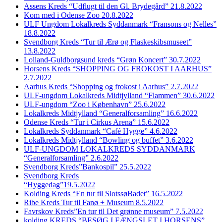
Assens Kreds “Udflugt til den Gl. Brydegård” 21.8.2022
Kom med i Odense Zoo 20.8.2022
ULF Ungdom Lokalkreds Syddanmark “Fransons og Nelles”
18.8.2022
Svendborg Kreds “Tur til Ærø og Flaskeskibsmuseet”
13.8.2022
Lolland-Guldborgsund kreds “Grøn Koncert” 30.7.2022
Horsens Kreds “SHOPPING OG FROKOST I AARHUS”
2.7.2022
Aarhus Kreds “Shopping og frokost i Aarhus” 2.7.2022
ULF-ungdom Lokalkreds Midtjylland “Flammen” 30.6.2022
ULF-ungdom “Zoo i København” 25.6.2022
Lokalkreds Midtjylland “Generalforsamling” 16.6.2022
Odense Kreds “Tur i Cirkus Arena” 15.6.2022
Lokalkreds Syddanmark “Café Hygge” 4.6.2022
Lokalkreds Midtjylland “Bowling og buffet” 3.6.2022
ULF-UNGDOM LOKALKREDS SYDDANMARK
“Generalforsamling” 2.6.2022
Svendborg Kreds”Bankospil” 25.5.2022
Svendborg Kreds
“Hyggedag”19.5.2022
Kolding Kreds “En tur til SlotssøBadet” 16.5.2022
Ribe Kreds Tur til Fanø + Museum 8.5.2022
Favrskov Kreds”En tur til Det grønne museum” 7.5.2022
kolding KREDS “BESØG I FÆNGSLET I HORSENS”