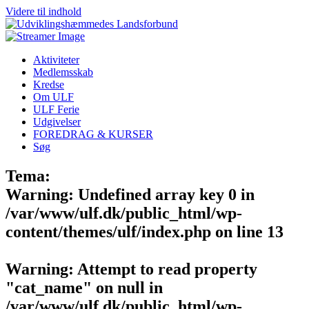
Videre til indhold
Aktiviteter
Medlemsskab
Kredse
Om ULF
ULF Ferie
Udgivelser
FOREDRAG & KURSER
Søg
Tema:
Warning
: Undefined array key 0 in
/var/www/ulf.dk/public_html/wp-
content/themes/ulf/index.php
on line
13
Warning
: Attempt to read property
"cat_name" on null in
/var/www/ulf.dk/public_html/wp-