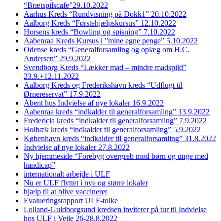
“Brætspilscafe”29.10.2022
Aarhus Kreds “Rundvisning på Dokk1” 20.10.2022
Aalborg Kreds “Førstehjælpskursus” 12.10.2022
Horsens kreds “Bowling og spisning” 7.10.2022
Aabenraa Kreds Kursus i ”mine egne penge” 5.10.2022
Odense kreds “Generalforsamling og oplæg om H.C.
Andersen” 29.9.2022
Svendborg Kreds “Lækker mad – mindre madspild”
23.9.+12.11.2022
Aalborg Kreds og Frederikshavn kreds “Udflugt til
Ørnereservat” 17.9.2022
Åbent hus Indvielse af nye lokaler 16.9.2022
Aabenraa kreds “indkalder til generalforsamling” 13.9.2022
Fredericia kreds “indkalder til generalforsamling” 7.9.2022
Holbæk kreds “indkalder til generalforsamling” 5.9.2022
København kreds “indkalder til generalforsamling” 31.8.2022
Indvielse af nye lokaler 27.8.2022
Ny hjemmeside “Forebyg overgreb mod børn og unge med
handicap”
internationalt arbejde i ULF
Nu er ULF flyttet i nye og større lokaler
hjælp til at blive vaccineret
Evalueringsrapport ULF-tolke
Lolland-Guldborgsund kredsen inviterer på tur til Indvielse
hos ULF i Vejle 26-28.8.2022