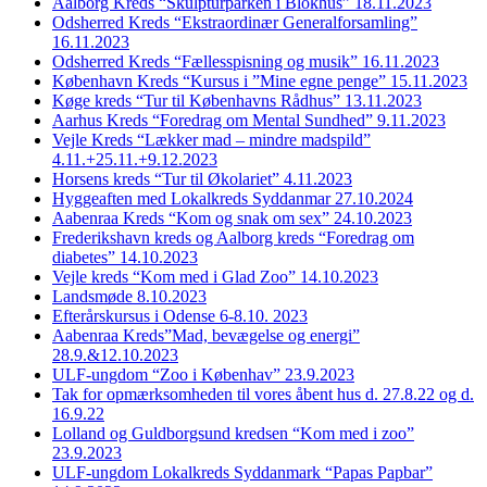
Aalborg Kreds “Skulpturparken i Blokhus” 18.11.2023
Odsherred Kreds “Ekstraordinær Generalforsamling”
16.11.2023
Odsherred Kreds “Fællesspisning og musik” 16.11.2023
København Kreds “Kursus i ”Mine egne penge” 15.11.2023
Køge kreds “Tur til Københavns Rådhus” 13.11.2023
Aarhus Kreds “Foredrag om Mental Sundhed” 9.11.2023
Vejle Kreds “Lækker mad – mindre madspild”
4.11.+25.11.+9.12.2023
Horsens kreds “Tur til Økolariet” 4.11.2023
Hyggeaften med Lokalkreds Syddanmar 27.10.2024
Aabenraa Kreds “Kom og snak om sex” 24.10.2023
Frederikshavn kreds og Aalborg kreds “Foredrag om
diabetes” 14.10.2023
Vejle kreds “Kom med i Glad Zoo” 14.10.2023
Landsmøde 8.10.2023
Efterårskursus i Odense 6-8.10. 2023
Aabenraa Kreds”Mad, bevægelse og energi”
28.9.&12.10.2023
ULF-ungdom “Zoo i Københav” 23.9.2023
Tak for opmærksomheden til vores åbent hus d. 27.8.22 og d.
16.9.22
Lolland og Guldborgsund kredsen “Kom med i zoo”
23.9.2023
ULF-ungdom Lokalkreds Syddanmark “Papas Papbar”