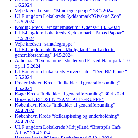
1.6.2024
Vejle kreds kursus i “Mine egne penge” 28.5.2024
ULF-ungdom Lokalkreds Syddanmark”Givskud Zoo”
18.5.2024
Kolding kreds”Jernbanemuseum i Odense” 18.5.2024
ULF-Ungdom Lokalkreds Syddanmark “Papas Papbar”
14.5.2024
Vejle kredsen “samtalegruppe”
ULF-Ungdom lokalkreds Midtjylland “indkalder til
generalforsamling” 14.5.2024
Aabenraa “Overnatning i shelter ved Ensted Naturpark” 10.
og 11.5.2024
ULF-ungdom Lokalkreds Hovedstaden “Den Blå Planet”
5.5.2024
Frederikshavn Kreds “indkalder til generalforsamling”
4.5.2024
Køge Kreds “indkalder til generalforsamling” 30.4.2024
Horsens KREDSEN “SAMTALEGRUPPE”
København Kreds “indkalder til generalforsamling”
24.4.2024
København Kreds “fællesspisning og underholdning”
24.4.2024
ULF-ungdom Lokalkreds Midtjylland “Brætspils Cafe
Århus” 20.4.2024