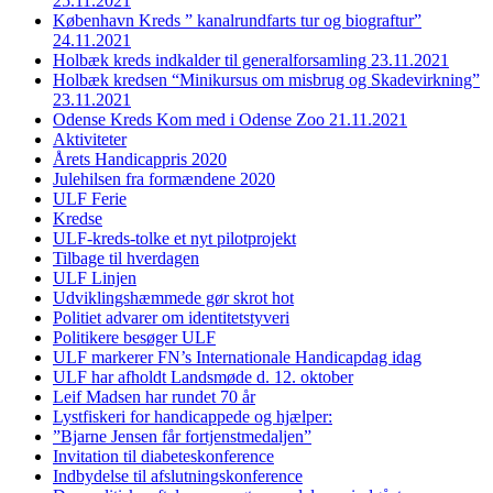
25.11.2021
København Kreds ” kanalrundfarts tur og biograftur”
24.11.2021
Holbæk kreds indkalder til generalforsamling 23.11.2021
Holbæk kredsen “Minikursus om misbrug og Skadevirkning”
23.11.2021
Odense Kreds Kom med i Odense Zoo 21.11.2021
Aktiviteter
Årets Handicappris 2020
Julehilsen fra formændene 2020
ULF Ferie
Kredse
ULF-kreds-tolke et nyt pilotprojekt
Tilbage til hverdagen
ULF Linjen
Udviklingshæmmede gør skrot hot
Politiet advarer om identitetstyveri
Politikere besøger ULF
ULF markerer FN’s Internationale Handicapdag idag
ULF har afholdt Landsmøde d. 12. oktober
Leif Madsen har rundet 70 år
Lystfiskeri for handicappede og hjælper:
”Bjarne Jensen får fortjenstmedaljen”
Invitation til diabeteskonference
Indbydelse til afslutningskonference