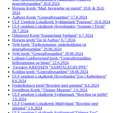
generalforsamling” 20.8.2024
Horsens Kreds “Mad, bevægelse og energi” 19.8. & 26.8.
2024
Aalborg Kreds “Generalforsamling” 17.8.2024
ULF Ungdom Lokalkreds Syddanmark”Fransons” 16.8.2024
ULF-ungdom Lokalkreds Hovedstaden “Sommer i Tivoli”
28.7.2024
Odsherred Kreds”Sommerland Sjælland” 6.7.2024
Horsens kreds”Tur til Aarhus” 6.7.2024
Vejle kreds “Fællesspisning, underholdning og
generalforsamling” 29.06.2024
Vejle kreds “Generalforsamling” 29.06.2024
Lolland-Guldborgsund kreds “Generalforsamling,
fællesspisning og bingo” 22.6.2024
Favrskov KREDSEN “SAMTALEGRUPPE”
Kolding kreds “Generalforsamling” 18.06.2024
ULF-ungdom Lokalkreds Hovedstaden”Zoo i København”
8.6.2024
Frederikshavn kreds”Bowling med spisning” 8.6.2024
Svendborg Kreds “Tåsinge Museum” 1.6.2024
ULF-ungdom Lokalkreds Syddanmark “Bowling og buffet”
1.6.2024
ULF-Ungdom Lokalkreds Midtjylland “Bowling med
spisning” 1.6.2024
ULF-ungdom Lokalkreds Syddanmark”Odense Zoo”