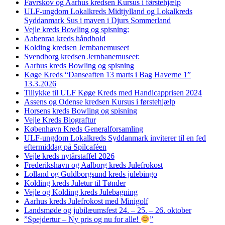
Favrskov og Aarhus kredsen Kursus i førstehjælp
ULF-ungdom Lokalkreds Midtjylland og Lokalkreds
Syddanmark Sus i maven i Djurs Sommerland
Vejle kreds Bowling og spisning:
Aabenraa kreds håndbold
Kolding kredsen Jernbanemuseet
Svendborg kredsen Jernbanemuseet:
Aarhus kreds Bowling og spisning
Køge Kreds “Danseaften 13 marts i Bag Haverne 1”
13.3.2026
Tillykke til ULF Køge Kreds med Handicapprisen 2024
Assens og Odense kredsen Kursus i førstehjælp
Horsens kreds Bowling og spisning
Vejle Kreds Biograftur
København Kreds Generalforsamling
ULF-ungdom Lokalkreds Syddanmark inviterer til en fed
eftermiddag på Spilcaféen
Vejle kreds nytårstaffel 2026
Frederikshavn og Aalborg kreds Julefrokost
Lolland og Guldborgsund kreds julebingo
Kolding kreds Juletur til Tønder
Vejle og Kolding kreds Julebagning
Aarhus kreds Julefrokost med Minigolf
Landsmøde og jubilæumsfest 24. – 25. – 26. oktober
”Spejdertur – Ny pris og nu for alle!
”