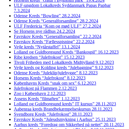
Horsens kreds “Gåtur i Bygholm park” 19.4.2024
ULF-ungdom Lokalkreds Syddanmark Papas Papbar
7.3.2024
Odense Kreds “Bowling” 28.2.2024
Odense Kreds “Generalforsamling” 28.2.2024
ULF Fredericia “Kom og mød ULF” 27.2.2024
Se Horsens nye rådhus 24.2.2024
Favrskov Kreds “Generalforsamling” 22.2.2024
Favrskov Kreds “Fællesspisning” 22.2.2024
Vejle kreds “Nytårstaffel” 13.1.2024
Lolland og Guldborgsund Kreds “Bankospil” 16.12.2023
Ribe kredsen “Julefrokost” 15.12.2023
Tivoli Friheden med Lokalkreds Midtjylland 9.12.2023
Vejle kreds og Kolding kreds “Julebagning” 9.12.2023
Odense Kreds “Juleklip/julehygge” 8.12.2023
Horsens Kreds “Julefrokost” 8.12.2023
Københavns Kreds “snak om sex” 6.12.2023
Julefrokost på Flammen 2.12.2023
Zoo i København 2.12.2023
Assens Kreds “filmaften” 1.12.2023
Lolland og Guldborgsund kreds” IT kursus” 28.11.2023
Aabenraa kreds Brandbekæmpelseskursus 28.11.2023
Svendborg Kreds “Julefrokost” 28.11.2023
Favrskov Kreds “Juleudsmykning i Aarhus” 25.11.2023
Aarhus kreds “Foredrag om Sikkerhed på nettet” 20.11.2023