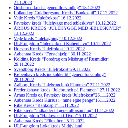
21.1.2023
Odsherred kreds “generalforsamling” 18.1.2023
Lolland og Guldborgsund Kreds “Bankospil” 17.12.2022
Vejle Kreds “Julefrokost” 16.12.2022
Favrskov kreds “Julehygge med æbleskiver” 13.12.2022
ÅRHUS KREDS “JULEHYGGE MED ÆBLESKIVER”
13.12.2022
Vejle kreds “Julebagning” 10.12.2022
ULF-ungdom “Julemarked i København” 10.12.2022
Horsens Kreds “Julefrokost” 9.12.2022
Aabenraa Kreds “Førstehjælp” 30.11.2022
Kolding Kreds “Foredrag om Misbrug af Rusmidler”
29.11.2022
Svendborg Kreds “Julefrokost”29.11.2022
København kreds indkalder til “generalforsamling”
28.11.2022
Aalborg Kreds “Julebrunch på Flammen” 27.11.2022
Frederikshavn kreds “Julebrunch på Flammen” 27.11.2022
Århus Kreds og Favrskov kreds”Julefrokost”26.11.2022
Aabenraa Kreds Kursus i ”mine egne penge”16.11.2022
Ribe Kreds “Bankospil” 11.11.2022
Ribe kreds “indkalder til generalforsamling” 11.11.2022
ULF-ungdom “Halloween i Tivoli” 5.11.2022
Aabenraa Kreds “Filmaften” 5.11.2022
ULF-ungdom Lokalkreds Midtjylland