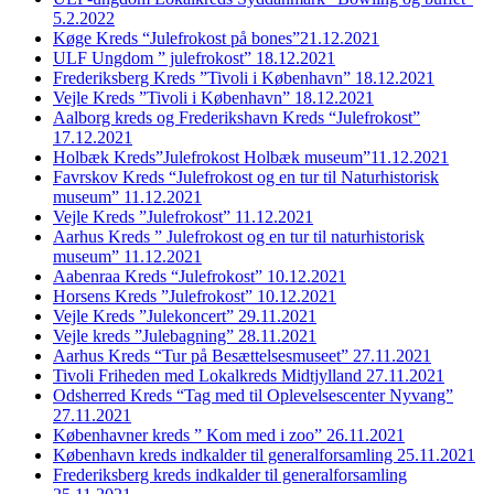
5.2.2022
Køge Kreds “Julefrokost på bones”21.12.2021
ULF Ungdom ” julefrokost” 18.12.2021
Frederiksberg Kreds ”Tivoli i København” 18.12.2021
Vejle Kreds ”Tivoli i København” 18.12.2021
Aalborg kreds og Frederikshavn Kreds “Julefrokost”
17.12.2021
Holbæk Kreds”Julefrokost Holbæk museum”11.12.2021
Favrskov Kreds “Julefrokost og en tur til Naturhistorisk
museum” 11.12.2021
Vejle Kreds ”Julefrokost” 11.12.2021
Aarhus Kreds ” Julefrokost og en tur til naturhistorisk
museum” 11.12.2021
Aabenraa Kreds “Julefrokost” 10.12.2021
Horsens Kreds ”Julefrokost” 10.12.2021
Vejle Kreds ”Julekoncert” 29.11.2021
Vejle kreds ”Julebagning” 28.11.2021
Aarhus Kreds “Tur på Besættelsesmuseet” 27.11.2021
Tivoli Friheden med Lokalkreds Midtjylland 27.11.2021
Odsherred Kreds “Tag med til Oplevelsescenter Nyvang”
27.11.2021
Københavner kreds ” Kom med i zoo” 26.11.2021
København kreds indkalder til generalforsamling 25.11.2021
Frederiksberg kreds indkalder til generalforsamling