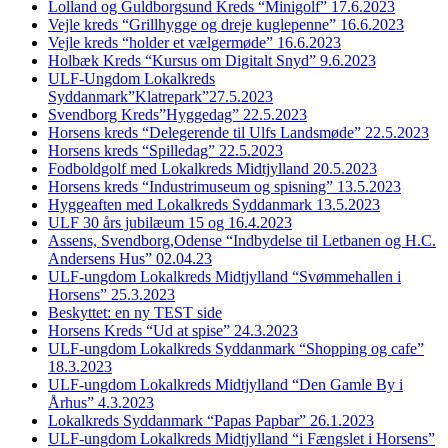
Lolland og Guldborgsund Kreds “Minigolf” 17.6.2023
Vejle kreds “Grillhygge og dreje kuglepenne” 16.6.2023
Vejle kreds “holder et vælgermøde” 16.6.2023
Holbæk Kreds “Kursus om Digitalt Snyd” 9.6.2023
ULF-Ungdom Lokalkreds
Syddanmark”Klatrepark”27.5.2023
Svendborg Kreds”Hyggedag” 22.5.2023
Horsens kreds “Delegerende til Ulfs Landsmøde” 22.5.2023
Horsens kreds “Spilledag” 22.5.2023
Fodboldgolf med Lokalkreds Midtjylland 20.5.2023
Horsens kreds “Industrimuseum og spisning” 13.5.2023
Hyggeaften med Lokalkreds Syddanmark 13.5.2023
ULF 30 års jubilæum 15 og 16.4.2023
Assens, Svendborg,Odense “Indbydelse til Letbanen og H.C.
Andersens Hus” 02.04.23
ULF-ungdom Lokalkreds Midtjylland “Svømmehallen i
Horsens” 25.3.2023
Beskyttet: en ny TEST side
Horsens Kreds “Ud at spise” 24.3.2023
ULF-ungdom Lokalkreds Syddanmark “Shopping og cafe”
18.3.2023
ULF-ungdom Lokalkreds Midtjylland “Den Gamle By i
Århus” 4.3.2023
Lokalkreds Syddanmark “Papas Papbar” 26.1.2023
ULF-ungdom Lokalkreds Midtjylland “i Fængslet i Horsens”