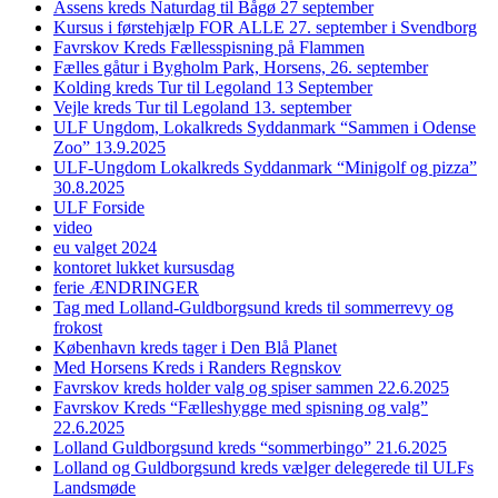
Assens kreds Naturdag til Bågø 27 september
Kursus i førstehjælp FOR ALLE 27. september i Svendborg
Favrskov Kreds Fællesspisning på Flammen
Fælles gåtur i Bygholm Park, Horsens, 26. september
Kolding kreds Tur til Legoland 13 September
Vejle kreds Tur til Legoland 13. september
ULF Ungdom, Lokalkreds Syddanmark “Sammen i Odense
Zoo” 13.9.2025
ULF-Ungdom Lokalkreds Syddanmark “Minigolf og pizza”
30.8.2025
ULF Forside
video
eu valget 2024
kontoret lukket kursusdag
ferie ÆNDRINGER
Tag med Lolland-Guldborgsund kreds til sommerrevy og
frokost
København kreds tager i Den Blå Planet
Med Horsens Kreds i Randers Regnskov
Favrskov kreds holder valg og spiser sammen 22.6.2025
Favrskov Kreds “Fælleshygge med spisning og valg”
22.6.2025
Lolland Guldborgsund kreds “sommerbingo” 21.6.2025
Lolland og Guldborgsund kreds vælger delegerede til ULFs
Landsmøde