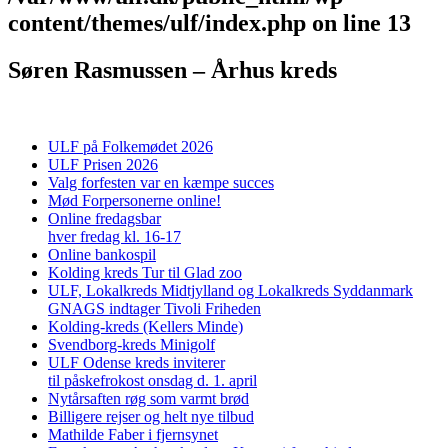
content/themes/ulf/index.php
on line
13
Søren Rasmussen – Århus kreds
ULF på Folkemødet 2026
ULF Prisen 2026
Valg forfesten var en kæmpe succes
Mød Forpersonerne online!
Online fredagsbar
hver fredag kl. 16-17
Online bankospil
Kolding kreds Tur til Glad zoo
ULF, Lokalkreds Midtjylland og Lokalkreds Syddanmark
GNAGS indtager Tivoli Friheden
Kolding-kreds (Kellers Minde)
Svendborg-kreds Minigolf
ULF Odense kreds inviterer
til påskefrokost onsdag d. 1. april
Nytårsaften røg som varmt brød
Billigere rejser og helt nye tilbud
Mathilde Faber i fjernsynet