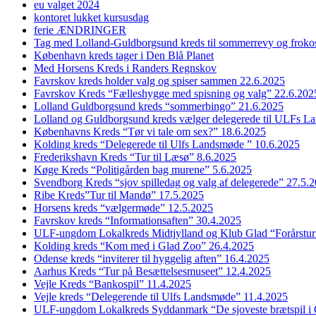
eu valget 2024
kontoret lukket kursusdag
ferie ÆNDRINGER
Tag med Lolland-Guldborgsund kreds til sommerrevy og froko
København kreds tager i Den Blå Planet
Med Horsens Kreds i Randers Regnskov
Favrskov kreds holder valg og spiser sammen 22.6.2025
Favrskov Kreds “Fælleshygge med spisning og valg” 22.6.202
Lolland Guldborgsund kreds “sommerbingo” 21.6.2025
Lolland og Guldborgsund kreds vælger delegerede til ULFs 
Københavns Kreds “Tør vi tale om sex?” 18.6.2025
Kolding kreds “Delegerede til Ulfs Landsmøde ” 10.6.2025
Frederikshavn Kreds “Tur til Læsø” 8.6.2025
Køge Kreds “Politigården bag murene” 5.6.2025
Svendborg Kreds “sjov spilledag og valg af delegerede” 27.5.
Ribe Kreds”Tur til Mandø” 17.5.2025
Horsens kreds “vælgermøde” 12.5.2025
Favrskov kreds “Informationsaften” 30.4.2025
ULF-ungdom Lokalkreds Midtjylland og Klub Glad “Forårstur
Kolding kreds “Kom med i Glad Zoo” 26.4.2025
Odense kreds “inviterer til hyggelig aften” 16.4.2025
Aarhus Kreds “Tur på Besættelsesmuseet” 12.4.2025
Vejle Kreds “Bankospil” 11.4.2025
Vejle kreds “Delegerende til Ulfs Landsmøde” 11.4.2025
ULF-ungdom Lokalkreds Syddanmark “De sjoveste brætspil i