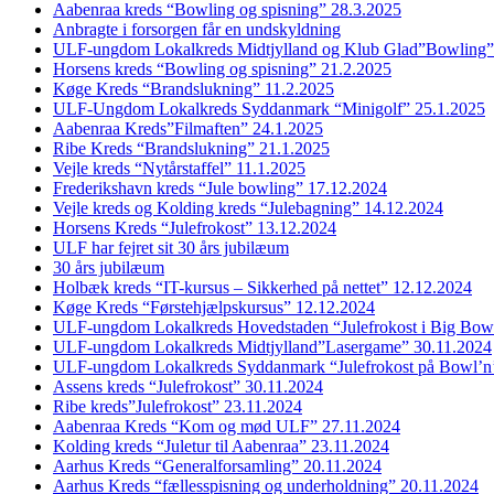
Aabenraa kreds “Bowling og spisning” 28.3.2025
Anbragte i forsorgen får en undskyldning
ULF-ungdom Lokalkreds Midtjylland og Klub Glad”Bowling”
Horsens kreds “Bowling og spisning” 21.2.2025
Køge Kreds “Brandslukning” 11.2.2025
ULF-Ungdom Lokalkreds Syddanmark “Minigolf” 25.1.2025
Aabenraa Kreds”Filmaften” 24.1.2025
Ribe Kreds “Brandslukning” 21.1.2025
Vejle kreds “Nytårstaffel” 11.1.2025
Frederikshavn kreds “Jule bowling” 17.12.2024
Vejle kreds og Kolding kreds “Julebagning” 14.12.2024
Horsens Kreds “Julefrokost” 13.12.2024
ULF har fejret sit 30 års jubilæum
30 års jubilæum
Holbæk kreds “IT-kursus – Sikkerhed på nettet” 12.12.2024
Køge Kreds “Førstehjælpskursus” 12.12.2024
ULF-ungdom Lokalkreds Hovedstaden “Julefrokost i Big Bow
ULF-ungdom Lokalkreds Midtjylland”Lasergame” 30.11.2024
ULF-ungdom Lokalkreds Syddanmark “Julefrokost på Bowl’n
Assens kreds “Julefrokost” 30.11.2024
Ribe kreds”Julefrokost” 23.11.2024
Aabenraa Kreds “Kom og mød ULF” 27.11.2024
Kolding kreds “Juletur til Aabenraa” 23.11.2024
Aarhus Kreds “Generalforsamling” 20.11.2024
Aarhus Kreds “fællesspisning og underholdning” 20.11.2024