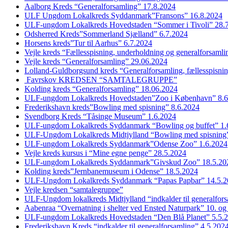
Aalborg Kreds “Generalforsamling” 17.8.2024
ULF Ungdom Lokalkreds Syddanmark”Fransons” 16.8.2024
ULF-ungdom Lokalkreds Hovedstaden “Sommer i Tivoli” 28.
Odsherred Kreds”Sommerland Sjælland” 6.7.2024
Horsens kreds”Tur til Aarhus” 6.7.2024
Vejle kreds “Fællesspisning, underholdning og generalforsaml
Vejle kreds “Generalforsamling” 29.06.2024
Lolland-Guldborgsund kreds “Generalforsamling, fællesspisni
Favrskov KREDSEN “SAMTALEGRUPPE”
Kolding kreds “Generalforsamling” 18.06.2024
ULF-ungdom Lokalkreds Hovedstaden”Zoo i København” 8.6
Frederikshavn kreds”Bowling med spisning” 8.6.2024
Svendborg Kreds “Tåsinge Museum” 1.6.2024
ULF-ungdom Lokalkreds Syddanmark “Bowling og buffet” 1.
ULF-Ungdom Lokalkreds Midtjylland “Bowling med spisning”
ULF-ungdom Lokalkreds Syddanmark”Odense Zoo” 1.6.2024
Vejle kreds kursus i “Mine egne penge” 28.5.2024
ULF-ungdom Lokalkreds Syddanmark”Givskud Zoo” 18.5.20
Kolding kreds”Jernbanemuseum i Odense” 18.5.2024
ULF-Ungdom Lokalkreds Syddanmark “Papas Papbar” 14.5.2
Vejle kredsen “samtalegruppe”
ULF-Ungdom lokalkreds Midtjylland “indkalder til generalfor
Aabenraa “Overnatning i shelter ved Ensted Naturpark” 10. og
ULF-ungdom Lokalkreds Hovedstaden “Den Blå Planet” 5.5.
Frederikshavn Kreds “indkalder til generalforsamling” 4.5.202