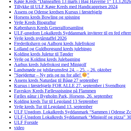
Køge Kreds “Danseaften 13 marts i Bag Haverne 1” 13.3.2026
Tillykke til ULF Køge Kreds med Handicapprisen 2024
Assens og Odense kredsen Kursus i førstehjælp
Horsens kreds Bowling og spisning
Vejle Kreds Biograftur
København Kreds Generalforsamling
ULF-ungdom Lokalkreds Syddanmark inviterer til en fed efter
Vejle kreds nytårstaffel 2026
Frederikshavn og Aalborg kreds Julefrokost
Lolland og Guldborgsund kreds julebingo
Kolding kreds Juletur til Tønder
Vejle og Kolding kreds Julebagning
Aarhus kreds Julefrokost med Minigolf
Landsmøde og jubilæumsfest 24. – 25. – 26. oktober
”Spejdertur – Ny pris og nu for alle!
”
Assens kreds Naturdag til Bågø 27 september
Kursus i førstehjælp FOR ALLE 27. september i Svendborg
Favrskov Kreds Fællesspisning på Flammen
Fælles gåtur i Bygholm Park, Horsens, 26. september
Kolding kreds Tur til Legoland 13 September
Vejle kreds Tur til Legoland 13. september
ULF Ungdom, Lokalkreds Syddanmark “Sammen i Odense Zo
ULF-Ungdom Lokalkreds Syddanmark “Minigolf og pizza” 30
ULF Forside
video