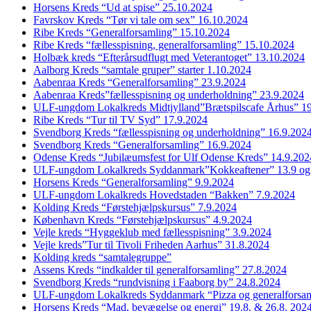
Horsens Kreds “Ud at spise” 25.10.2024
Favrskov Kreds “Tør vi tale om sex” 16.10.2024
Ribe Kreds “Generalforsamling” 15.10.2024
Ribe Kreds “fællesspisning, generalforsamling” 15.10.2024
Holbæk kreds “Efterårsudflugt med Veterantoget” 13.10.2024
Aalborg Kreds “samtale gruper” starter 1.10.2024
Aabenraa Kreds “Generalforsamling” 23.9.2024
Aabenraa Kreds”fællesspisning og underholdning” 23.9.2024
ULF-ungdom Lokalkreds Midtjylland”Brætspilscafe Århus” 1
Ribe Kreds “Tur til TV Syd” 17.9.2024
Svendborg Kreds “fællesspisning og underholdning” 16.9.202
Svendborg Kreds “Generalforsamling” 16.9.2024
Odense Kreds “Jubilæumsfest for Ulf Odense Kreds” 14.9.202
ULF-ungdom Lokalkreds Syddanmark”Kokkeaftener” 13.9 og
Horsens Kreds “Generalforsamling” 9.9.2024
ULF-ungdom Lokalkreds Hovedstaden “Bakken” 7.9.2024
Kolding Kreds “Førstehjælpskursus” 7.9.2024
København Kreds “Førstehjælpskursus” 4.9.2024
Vejle kreds “Hyggeklub med fællesspisning” 3.9.2024
Vejle kreds”Tur til Tivoli Friheden Aarhus” 31.8.2024
Kolding kreds “samtalegruppe”
Assens Kreds “indkalder til generalforsamling” 27.8.2024
Svendborg Kreds “rundvisning i Faaborg by” 24.8.2024
ULF-ungdom Lokalkreds Syddanmark “Pizza og generalforsam
Horsens Kreds “Mad, bevægelse og energi” 19.8. & 26.8. 202