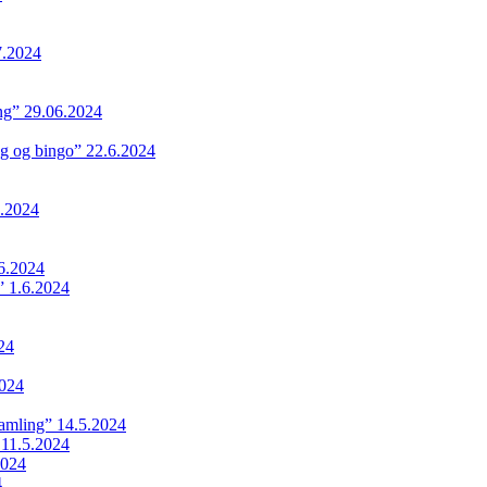
7.2024
ing” 29.06.2024
ng og bingo” 22.6.2024
.2024
6.2024
 1.6.2024
24
024
samling” 14.5.2024
 11.5.2024
2024
4