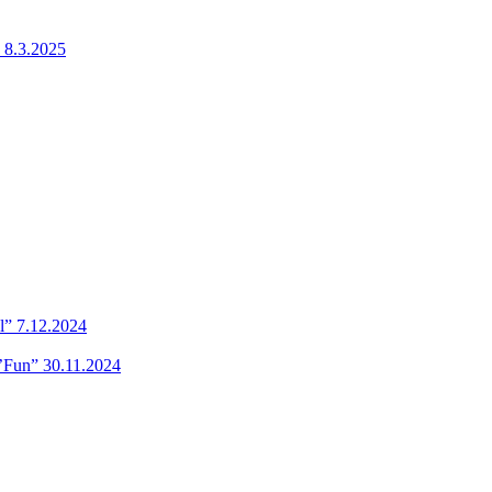
 8.3.2025
l” 7.12.2024
’Fun” 30.11.2024