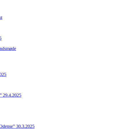
st
5
Landsmøde
2025
” 29.4.2025
 Odense” 30.3.2025