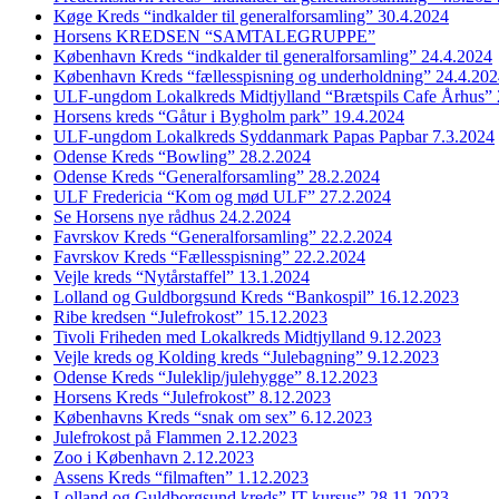
Køge Kreds “indkalder til generalforsamling” 30.4.2024
Horsens KREDSEN “SAMTALEGRUPPE”
København Kreds “indkalder til generalforsamling” 24.4.2024
København Kreds “fællesspisning og underholdning” 24.4.20
ULF-ungdom Lokalkreds Midtjylland “Brætspils Cafe Århus” 
Horsens kreds “Gåtur i Bygholm park” 19.4.2024
ULF-ungdom Lokalkreds Syddanmark Papas Papbar 7.3.2024
Odense Kreds “Bowling” 28.2.2024
Odense Kreds “Generalforsamling” 28.2.2024
ULF Fredericia “Kom og mød ULF” 27.2.2024
Se Horsens nye rådhus 24.2.2024
Favrskov Kreds “Generalforsamling” 22.2.2024
Favrskov Kreds “Fællesspisning” 22.2.2024
Vejle kreds “Nytårstaffel” 13.1.2024
Lolland og Guldborgsund Kreds “Bankospil” 16.12.2023
Ribe kredsen “Julefrokost” 15.12.2023
Tivoli Friheden med Lokalkreds Midtjylland 9.12.2023
Vejle kreds og Kolding kreds “Julebagning” 9.12.2023
Odense Kreds “Juleklip/julehygge” 8.12.2023
Horsens Kreds “Julefrokost” 8.12.2023
Københavns Kreds “snak om sex” 6.12.2023
Julefrokost på Flammen 2.12.2023
Zoo i København 2.12.2023
Assens Kreds “filmaften” 1.12.2023
Lolland og Guldborgsund kreds” IT kursus” 28.11.2023