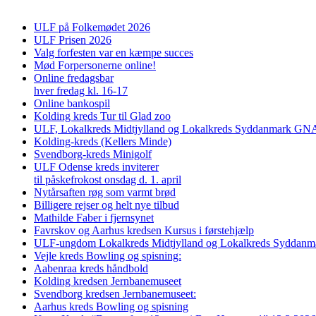
ULF på Folkemødet 2026
ULF Prisen 2026
Valg forfesten var en kæmpe succes
Mød Forpersonerne online!
Online fredagsbar
hver fredag kl. 16-17
Online bankospil
Kolding kreds Tur til Glad zoo
ULF, Lokalkreds Midtjylland og Lokalkreds Syddanmark GNAG
Kolding-kreds (Kellers Minde)
Svendborg-kreds Minigolf
ULF Odense kreds inviterer
til påskefrokost onsdag d. 1. april
Nytårsaften røg som varmt brød
Billigere rejser og helt nye tilbud
Mathilde Faber i fjernsynet
Favrskov og Aarhus kredsen Kursus i førstehjælp
ULF-ungdom Lokalkreds Midtjylland og Lokalkreds Syddanma
Vejle kreds Bowling og spisning:
Aabenraa kreds håndbold
Kolding kredsen Jernbanemuseet
Svendborg kredsen Jernbanemuseet:
Aarhus kreds Bowling og spisning