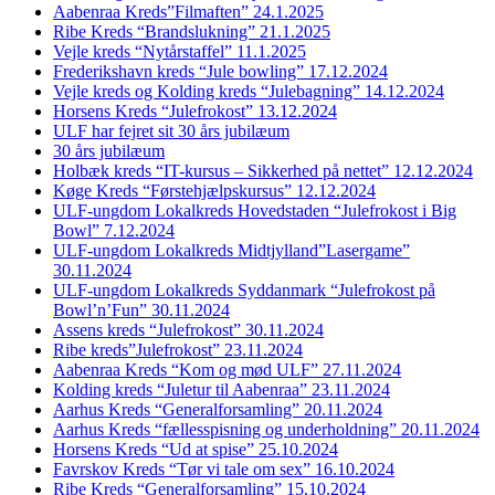
Aabenraa Kreds”Filmaften” 24.1.2025
Ribe Kreds “Brandslukning” 21.1.2025
Vejle kreds “Nytårstaffel” 11.1.2025
Frederikshavn kreds “Jule bowling” 17.12.2024
Vejle kreds og Kolding kreds “Julebagning” 14.12.2024
Horsens Kreds “Julefrokost” 13.12.2024
ULF har fejret sit 30 års jubilæum
30 års jubilæum
Holbæk kreds “IT-kursus – Sikkerhed på nettet” 12.12.2024
Køge Kreds “Førstehjælpskursus” 12.12.2024
ULF-ungdom Lokalkreds Hovedstaden “Julefrokost i Big
Bowl” 7.12.2024
ULF-ungdom Lokalkreds Midtjylland”Lasergame”
30.11.2024
ULF-ungdom Lokalkreds Syddanmark “Julefrokost på
Bowl’n’Fun” 30.11.2024
Assens kreds “Julefrokost” 30.11.2024
Ribe kreds”Julefrokost” 23.11.2024
Aabenraa Kreds “Kom og mød ULF” 27.11.2024
Kolding kreds “Juletur til Aabenraa” 23.11.2024
Aarhus Kreds “Generalforsamling” 20.11.2024
Aarhus Kreds “fællesspisning og underholdning” 20.11.2024
Horsens Kreds “Ud at spise” 25.10.2024
Favrskov Kreds “Tør vi tale om sex” 16.10.2024
Ribe Kreds “Generalforsamling” 15.10.2024