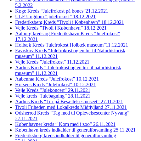
5.2.2022
Køge Kreds “Julefrokost på bones”21.12.2021
ULF Ungdom ” julefrokost” 18.12.2021
Frederiksberg Kreds ”Tivoli i København” 18.12.2021
Vejle Kreds ”Tivoli i København” 18.12.2021
Aalborg kreds og Frederikshavn Kreds “Julefrokost”
17.12.2021
Holbæk Kreds”Julefrokost Holbæk museum”11.12.2021
Favrskov Kreds “Julefrokost og en tur til Naturhistorisk
museum” 11.12.2021
Vejle Kreds ”Julefrokost” 11.12.2021
Aarhus Kreds ” Julefrokost og en tur til naturhistorisk
museum” 11.12.2021
Aabenraa Kreds “Julefrokost” 10.12.2021
Horsens Kreds ”Julefrokost” 10.12.2021
Vejle Kreds ”Julekoncert” 29.11.2021
Vejle kreds ”Julebagning” 28.11.2021
Aarhus Kreds “Tur på Besættelsesmuseet” 27.11.2021
Tivoli Friheden med Lokalkreds Midtjylland 27.11.2021
Odsherred Kreds “Tag med til Oplevelsescenter Nyvang”
27.11.2021
Københavner kreds ” Kom med i zoo” 26.11.2021
København kreds indkalder til generalforsamling 25.11.2021
Frederiksberg kreds indkalder til generalforsamling