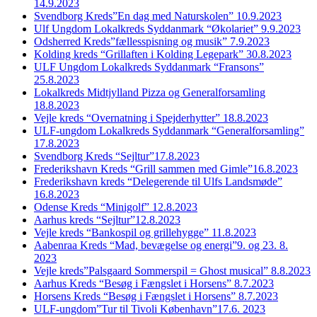
14.9.2023
Svendborg Kreds”En dag med Naturskolen” 10.9.2023
Ulf Ungdom Lokalkreds Syddanmark “Økolariet” 9.9.2023
Odsherred Kreds”fællesspisning og musik” 7.9.2023
Kolding kreds “Grillaften i Kolding Legepark” 30.8.2023
ULF Ungdom Lokalkreds Syddanmark “Fransons”
25.8.2023
Lokalkreds Midtjylland Pizza og Generalforsamling
18.8.2023
Vejle kreds “Overnatning i Spejderhytter” 18.8.2023
ULF-ungdom Lokalkreds Syddanmark “Generalforsamling”
17.8.2023
Svendborg Kreds “Sejltur”17.8.2023
Frederikshavn Kreds “Grill sammen med Gimle”16.8.2023
Frederikshavn kreds “Delegerende til Ulfs Landsmøde”
16.8.2023
Odense Kreds “Minigolf” 12.8.2023
Aarhus kreds “Sejltur”12.8.2023
Vejle kreds “Bankospil og grillehygge” 11.8.2023
Aabenraa Kreds “Mad, bevægelse og energi”9. og 23. 8.
2023
Vejle kreds”Palsgaard Sommerspil = Ghost musical” 8.8.2023
Aarhus Kreds “Besøg i Fængslet i Horsens” 8.7.2023
Horsens Kreds “Besøg i Fængslet i Horsens” 8.7.2023
ULF-ungdom”Tur til Tivoli København”17.6. 2023