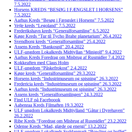
7.5.2022
Horsens KREDS “BESØG I FÆNGSLET I HORSENS”
7.5.2022
Aarhus Kreds “Besøg i Fængslet i Horsens” 7.5.2022
Vejle kreds “Legoland” 7.5.2022
Frederikshavn kreds “Generalforsamling” 6.5.2022
Køge Kreds “Tur til Tycho Brahe planetarium” 26.4.2022
Svendborg kreds “Generalforsamling” 25.4.2022
Assens Kreds “Bankospil” 20.4.2022
ULF-ungdom Lokalkreds Midtjyllan “Minigolf” 9.4.2022
Aarhus Kreds Foredrag om Misbrug af Rusmidler 7.4.2022
Kokkeaften med Claus Holm
ULF-ungdom “Påskefrokost” 2.4.2022
Køge kreds “Generalforsamling” 29.3.2022
Horsens kreds “Industrimuseum og spisning” 26.3.2022
Fredericia kreds “Industrimuseum og spisning” 26.3.2022
Aarhus kreds “Industrimuseum og spisning” 26.3.2022
Assens kreds “Generalforsamlingen” 24.3.2022
Find ULF på Faceboook
Aabenraa Kreds Filmaften 19.3.2022
ULF ungdom Lokalkreds Midtjylland “Gåtur i Dyrehaven”
26.2.2022
Ribe Kreds “Foredrag om Misbrug af Rusmidler” 23.2.2022
Odense Kreds “Mad, glæde og energi” 13.2.2022
ULF-ungdom Lokalkreds Syddanmark “Bowling og buffet”