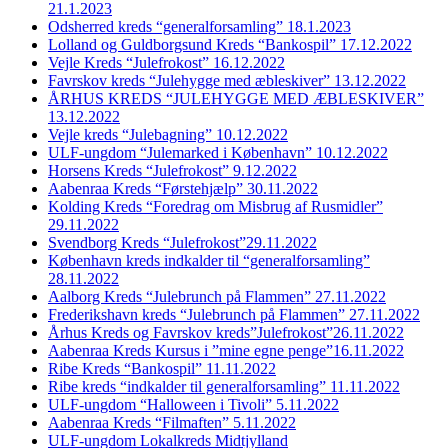
21.1.2023
Odsherred kreds “generalforsamling” 18.1.2023
Lolland og Guldborgsund Kreds “Bankospil” 17.12.2022
Vejle Kreds “Julefrokost” 16.12.2022
Favrskov kreds “Julehygge med æbleskiver” 13.12.2022
ÅRHUS KREDS “JULEHYGGE MED ÆBLESKIVER”
13.12.2022
Vejle kreds “Julebagning” 10.12.2022
ULF-ungdom “Julemarked i København” 10.12.2022
Horsens Kreds “Julefrokost” 9.12.2022
Aabenraa Kreds “Førstehjælp” 30.11.2022
Kolding Kreds “Foredrag om Misbrug af Rusmidler”
29.11.2022
Svendborg Kreds “Julefrokost”29.11.2022
København kreds indkalder til “generalforsamling”
28.11.2022
Aalborg Kreds “Julebrunch på Flammen” 27.11.2022
Frederikshavn kreds “Julebrunch på Flammen” 27.11.2022
Århus Kreds og Favrskov kreds”Julefrokost”26.11.2022
Aabenraa Kreds Kursus i ”mine egne penge”16.11.2022
Ribe Kreds “Bankospil” 11.11.2022
Ribe kreds “indkalder til generalforsamling” 11.11.2022
ULF-ungdom “Halloween i Tivoli” 5.11.2022
Aabenraa Kreds “Filmaften” 5.11.2022
ULF-ungdom Lokalkreds Midtjylland