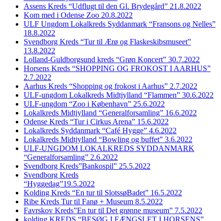
Assens Kreds “Udflugt til den Gl. Brydegård” 21.8.2022
Kom med i Odense Zoo 20.8.2022
ULF Ungdom Lokalkreds Syddanmark “Fransons og Nelles”
18.8.2022
Svendborg Kreds “Tur til Ærø og Flaskeskibsmuseet”
13.8.2022
Lolland-Guldborgsund kreds “Grøn Koncert” 30.7.2022
Horsens Kreds “SHOPPING OG FROKOST I AARHUS”
2.7.2022
Aarhus Kreds “Shopping og frokost i Aarhus” 2.7.2022
ULF-ungdom Lokalkreds Midtjylland “Flammen” 30.6.2022
ULF-ungdom “Zoo i København” 25.6.2022
Lokalkreds Midtjylland “Generalforsamling” 16.6.2022
Odense Kreds “Tur i Cirkus Arena” 15.6.2022
Lokalkreds Syddanmark “Café Hygge” 4.6.2022
Lokalkreds Midtjylland “Bowling og buffet” 3.6.2022
ULF-UNGDOM LOKALKREDS SYDDANMARK
“Generalforsamling” 2.6.2022
Svendborg Kreds”Bankospil” 25.5.2022
Svendborg Kreds
“Hyggedag”19.5.2022
Kolding Kreds “En tur til SlotssøBadet” 16.5.2022
Ribe Kreds Tur til Fanø + Museum 8.5.2022
Favrskov Kreds”En tur til Det grønne museum” 7.5.2022
kolding KREDS “BESØG I FÆNGSLET I HORSENS”