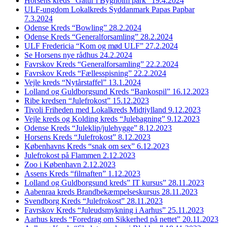
Horsens kreds “Gåtur i Bygholm park” 19.4.2024
ULF-ungdom Lokalkreds Syddanmark Papas Papbar
7.3.2024
Odense Kreds “Bowling” 28.2.2024
Odense Kreds “Generalforsamling” 28.2.2024
ULF Fredericia “Kom og mød ULF” 27.2.2024
Se Horsens nye rådhus 24.2.2024
Favrskov Kreds “Generalforsamling” 22.2.2024
Favrskov Kreds “Fællesspisning” 22.2.2024
Vejle kreds “Nytårstaffel” 13.1.2024
Lolland og Guldborgsund Kreds “Bankospil” 16.12.2023
Ribe kredsen “Julefrokost” 15.12.2023
Tivoli Friheden med Lokalkreds Midtjylland 9.12.2023
Vejle kreds og Kolding kreds “Julebagning” 9.12.2023
Odense Kreds “Juleklip/julehygge” 8.12.2023
Horsens Kreds “Julefrokost” 8.12.2023
Københavns Kreds “snak om sex” 6.12.2023
Julefrokost på Flammen 2.12.2023
Zoo i København 2.12.2023
Assens Kreds “filmaften” 1.12.2023
Lolland og Guldborgsund kreds” IT kursus” 28.11.2023
Aabenraa kreds Brandbekæmpelseskursus 28.11.2023
Svendborg Kreds “Julefrokost” 28.11.2023
Favrskov Kreds “Juleudsmykning i Aarhus” 25.11.2023
Aarhus kreds “Foredrag om Sikkerhed på nettet” 20.11.2023