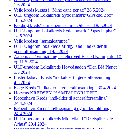
1.6.2024
Vejle kreds kursus i “Mine egne penge” 28.5.2024
ULF-ungdom Lokalkreds Syddanmark”Givskud Zoo”
18.5.2024
Kolding kreds”Jernbanemuseum i Odense” 18.5.2024
ULF-Ungdom Lokalkreds Syddanmark “Papas Papbar”
14.5.2024
Vejle kredsen “samtalegruppe”
ULF-Ungdom lokalkreds Midtjylland “indkalder til
generalforsamling” 14.5.2024
Aabenraa “Overnatning i shelter ved Ensted Naturpark” 10.
og 11.5.2024
ULF-ungdom Lokalkreds Hovedstaden “Den Blå Planet”
5.5.2024
Frederikshavn Kreds “indkalder til generalforsamling”
4.5.2024
Køge Kreds “indkalder til generalforsamling” 30.4.2024
Horsens KREDSEN “SAMTALEGRUPPE”
København Kreds “indkalder til generalforsamling”
24.4.2024
København Kreds “fællesspisning og underholdning”
24.4.2024
ULF-ungdom Lokalkreds Midtjylland “Brætspils Cafe
Århus” 20.4.2024