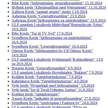
Ribe Kreds “fællesspisning, generalforsamling” 15.10.2024
Holbæk kreds “Efterårsudflugt med Veterantoget” 13.10.2024
Aalborg Kreds “samtale gruper” starter 1.10.2024
Aabenraa Kreds “Generalforsamling” 23.9.2024
Aabenraa Kreds”fællesspisning og underholdning” 23.9.2024
ULF-ungdom Lokalkreds Midtjylland”Brætspilscafe Århus”
19.9.2024
Ribe Kreds “Tur til TV Syd” 17.9.2024
Svendborg Kreds “fællesspisning og underholdning”
16.9.2024
Svendborg Kreds “Generalforsamling” 16.9.2024
Odense Kreds “Jubilæumsfest for Ulf Odense Kreds”
14.9.2024
ULF-ungdom Lokalkreds Syddanmark”Kokkeaftener” 13.9
og 20.9.2024
Horsens Kreds “Generalforsamling” 9.9.2024
ULF-ungdom Lokalkreds Hovedstaden “Bakken” 7.9.2024
Kolding Kreds “Førstehjælpskursus” 7.9.2024
København Kreds “Førstehjælpskursus” 4.9.2024
Vejle kreds “Hyggeklub med fællesspisning” 3.9.2024
Vejle kreds”Tur til Tivoli Friheden Aarhus” 31.8.2024
Kolding kreds “samtalegruppe”
Assens Kreds “indkalder til generalforsamling” 27.8.2024
Svendborg Kreds “rundvisning i Faaborg by” 24.8.2024
ULF-ungdom Lokalkreds Syddanmark “Pizza og