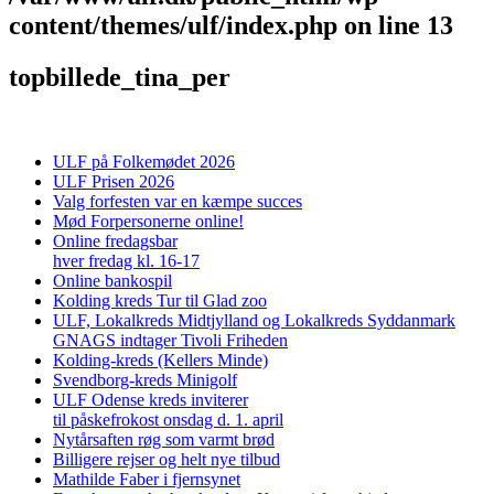
content/themes/ulf/index.php
on line
13
topbillede_tina_per
ULF på Folkemødet 2026
ULF Prisen 2026
Valg forfesten var en kæmpe succes
Mød Forpersonerne online!
Online fredagsbar
hver fredag kl. 16-17
Online bankospil
Kolding kreds Tur til Glad zoo
ULF, Lokalkreds Midtjylland og Lokalkreds Syddanmark
GNAGS indtager Tivoli Friheden
Kolding-kreds (Kellers Minde)
Svendborg-kreds Minigolf
ULF Odense kreds inviterer
til påskefrokost onsdag d. 1. april
Nytårsaften røg som varmt brød
Billigere rejser og helt nye tilbud
Mathilde Faber i fjernsynet