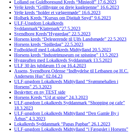
Lolland og Guldborgsund Kreds “Minigolf” 17.6.2023
Vejle kreds “Grillhygge og dreje kuglepenne” 16.6.2023
Vejle kreds “holder et vælgermøde” 16.6.2023
Holbæk Kreds “Kursus om Digitalt Snyd” 9.6.2023
ULF-Ungdom Lokalkreds
Syddanmark”Klatrepark”27.5.2023
Svendborg Kreds”Hyggedag” 22.5.2023
Horsens kreds “Delegerende til Ulfs Landsmøde” 22.5.2023
Horsens kreds “Spilledag” 22.5.2023
Fodboldgolf med Lokalkreds Midtjylland 20.5.2023
Horsens kreds “Industrimuseum og spisning” 13.5.2023
Hyggeaften med Lokalkreds Syddanmark 13.5.2023
ULF 30 års jubilæum 15 og 16.4.2023
Assens, Svendborg,Odense “Indbydelse til Letbanen og H.C.
Andersens Hus” 02.04.23
ULF-ungdom Lokalkreds Midtjylland “Svømmehallen i
Horsens” 25.3.2023
Beskyttet: en ny TEST side
Horsens Kreds “Ud at spise” 24.3.2023
ULF-ungdom Lokalkreds Syddanmark “Shopping og cafe”
18.3.2023
ULF-ungdom Lokalkreds Midtjylland “Den Gamle By i
Århus” 4.3.2023
Lokalkreds Syddanmark “Papas Papbar” 26.1.2023
ULF-ungdom Lokalkreds Midtjylland “i Fængslet i Horsens”