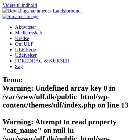
Videre til indhold
Aktiviteter
Medlemsskab
Kredse
Om ULF
ULF Ferie
Udgivelser
FOREDRAG & KURSER
Søg
Tema:
Warning
: Undefined array key 0 in
/var/www/ulf.dk/public_html/wp-
content/themes/ulf/index.php
on line
13
Warning
: Attempt to read property
"cat_name" on null in
/var/www/ulf.dk/public_html/wp-