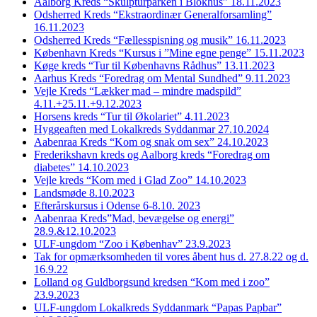
Aalborg Kreds “Skulpturparken i Blokhus” 18.11.2023
Odsherred Kreds “Ekstraordinær Generalforsamling”
16.11.2023
Odsherred Kreds “Fællesspisning og musik” 16.11.2023
København Kreds “Kursus i ”Mine egne penge” 15.11.2023
Køge kreds “Tur til Københavns Rådhus” 13.11.2023
Aarhus Kreds “Foredrag om Mental Sundhed” 9.11.2023
Vejle Kreds “Lækker mad – mindre madspild”
4.11.+25.11.+9.12.2023
Horsens kreds “Tur til Økolariet” 4.11.2023
Hyggeaften med Lokalkreds Syddanmar 27.10.2024
Aabenraa Kreds “Kom og snak om sex” 24.10.2023
Frederikshavn kreds og Aalborg kreds “Foredrag om
diabetes” 14.10.2023
Vejle kreds “Kom med i Glad Zoo” 14.10.2023
Landsmøde 8.10.2023
Efterårskursus i Odense 6-8.10. 2023
Aabenraa Kreds”Mad, bevægelse og energi”
28.9.&12.10.2023
ULF-ungdom “Zoo i Københav” 23.9.2023
Tak for opmærksomheden til vores åbent hus d. 27.8.22 og d.
16.9.22
Lolland og Guldborgsund kredsen “Kom med i zoo”
23.9.2023
ULF-ungdom Lokalkreds Syddanmark “Papas Papbar”