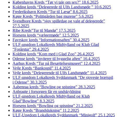
Københavns Kreds “Tør vi tale om sex?” 18.6.2025
Kolding kreds “Delegerede til Ulfs Landsmøde ” 10.6.2025
Frederikshavn Kreds “Tur til Læsø” 8.6.2025
Køge Kreds “Politigården bag murene” 5.6.2025
Svendborg Kreds “sjov spilledag og valg af delegerede”
27.5.2025
Ribe Kreds”Tur til Mandø” 17.5.2025
Horsens kreds “vælgermøde” 12.5.2025
Favrskov kreds “Informationsaften” 30.4.2025
ULF-ungdom Lokalkreds Midtjylland og Klub Glad
“Forårstur” 29.4.2025
Kolding kreds “Kom med i Glad Zoo” 26.4.2025
Odense kreds “inviterer til hyggelig aften” 16.4.2025
Aarhus Kreds “Tur på Besættelsesmuseet” 12.4.2025
Vejle Kreds “Bankospil” 11.4.2025
Vejle kreds “Delegerende til Ulfs Landsmøde” 11.4.2025
ULF-ungdom Lokalkreds Syddanmark “De sjoveste brætspil
i Odense” 30.3.2025
Aabenraa kreds “Bowling og spisning” 28.3.2025
Anbragte i forsorgen får en undskyldning
ULF-ungdom Lokalkreds Midtjylland og Klub
Glad”Bowling” 8.3.2025
Horsens kreds “Bowling og spisning” 21.2.2025
Køge Kreds “Brandslukning” 11.2.2025
ULF-Ungdom Lokalkreds Syddanmark “Minigolf” 25.1.2025