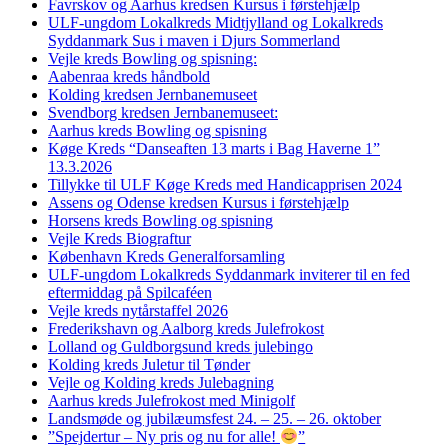
Favrskov og Aarhus kredsen Kursus i førstehjælp
ULF-ungdom Lokalkreds Midtjylland og Lokalkreds
Syddanmark Sus i maven i Djurs Sommerland
Vejle kreds Bowling og spisning:
Aabenraa kreds håndbold
Kolding kredsen Jernbanemuseet
Svendborg kredsen Jernbanemuseet:
Aarhus kreds Bowling og spisning
Køge Kreds “Danseaften 13 marts i Bag Haverne 1”
13.3.2026
Tillykke til ULF Køge Kreds med Handicapprisen 2024
Assens og Odense kredsen Kursus i førstehjælp
Horsens kreds Bowling og spisning
Vejle Kreds Biograftur
København Kreds Generalforsamling
ULF-ungdom Lokalkreds Syddanmark inviterer til en fed
eftermiddag på Spilcaféen
Vejle kreds nytårstaffel 2026
Frederikshavn og Aalborg kreds Julefrokost
Lolland og Guldborgsund kreds julebingo
Kolding kreds Juletur til Tønder
Vejle og Kolding kreds Julebagning
Aarhus kreds Julefrokost med Minigolf
Landsmøde og jubilæumsfest 24. – 25. – 26. oktober
”Spejdertur – Ny pris og nu for alle!
”