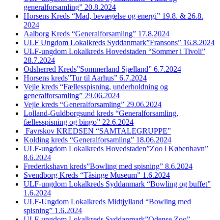
generalforsamling” 20.8.2024
Horsens Kreds “Mad, bevægelse og energi” 19.8. & 26.8.
2024
Aalborg Kreds “Generalforsamling” 17.8.2024
ULF Ungdom Lokalkreds Syddanmark”Fransons” 16.8.2024
ULF-ungdom Lokalkreds Hovedstaden “Sommer i Tivoli”
28.7.2024
Odsherred Kreds”Sommerland Sjælland” 6.7.2024
Horsens kreds”Tur til Aarhus” 6.7.2024
Vejle kreds “Fællesspisning, underholdning og
generalforsamling” 29.06.2024
Vejle kreds “Generalforsamling” 29.06.2024
Lolland-Guldborgsund kreds “Generalforsamling,
fællesspisning og bingo” 22.6.2024
Favrskov KREDSEN “SAMTALEGRUPPE”
Kolding kreds “Generalforsamling” 18.06.2024
ULF-ungdom Lokalkreds Hovedstaden”Zoo i København”
8.6.2024
Frederikshavn kreds”Bowling med spisning” 8.6.2024
Svendborg Kreds “Tåsinge Museum” 1.6.2024
ULF-ungdom Lokalkreds Syddanmark “Bowling og buffet”
1.6.2024
ULF-Ungdom Lokalkreds Midtjylland “Bowling med
spisning” 1.6.2024
ULF-ungdom Lokalkreds Syddanmark”Odense Zoo”