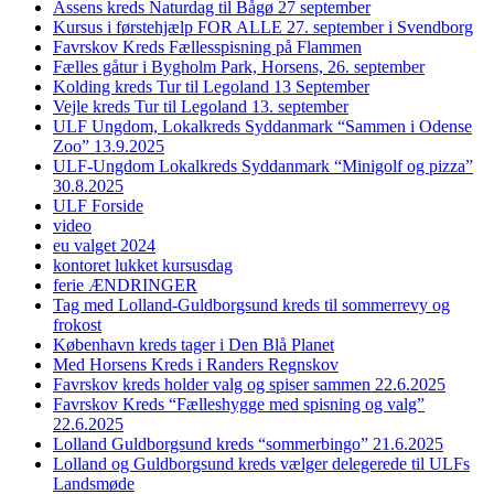
Assens kreds Naturdag til Bågø 27 september
Kursus i førstehjælp FOR ALLE 27. september i Svendborg
Favrskov Kreds Fællesspisning på Flammen
Fælles gåtur i Bygholm Park, Horsens, 26. september
Kolding kreds Tur til Legoland 13 September
Vejle kreds Tur til Legoland 13. september
ULF Ungdom, Lokalkreds Syddanmark “Sammen i Odense
Zoo” 13.9.2025
ULF-Ungdom Lokalkreds Syddanmark “Minigolf og pizza”
30.8.2025
ULF Forside
video
eu valget 2024
kontoret lukket kursusdag
ferie ÆNDRINGER
Tag med Lolland-Guldborgsund kreds til sommerrevy og
frokost
København kreds tager i Den Blå Planet
Med Horsens Kreds i Randers Regnskov
Favrskov kreds holder valg og spiser sammen 22.6.2025
Favrskov Kreds “Fælleshygge med spisning og valg”
22.6.2025
Lolland Guldborgsund kreds “sommerbingo” 21.6.2025
Lolland og Guldborgsund kreds vælger delegerede til ULFs
Landsmøde