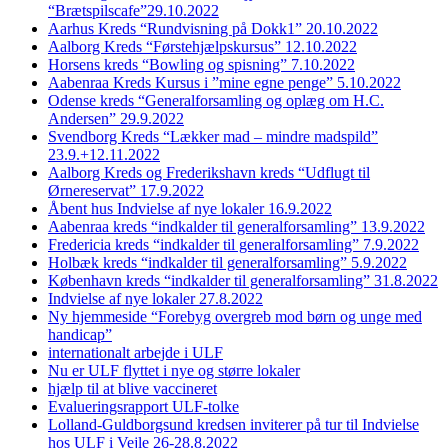
“Brætspilscafe”29.10.2022
Aarhus Kreds “Rundvisning på Dokk1” 20.10.2022
Aalborg Kreds “Førstehjælpskursus” 12.10.2022
Horsens kreds “Bowling og spisning” 7.10.2022
Aabenraa Kreds Kursus i ”mine egne penge” 5.10.2022
Odense kreds “Generalforsamling og oplæg om H.C.
Andersen” 29.9.2022
Svendborg Kreds “Lækker mad – mindre madspild”
23.9.+12.11.2022
Aalborg Kreds og Frederikshavn kreds “Udflugt til
Ørnereservat” 17.9.2022
Åbent hus Indvielse af nye lokaler 16.9.2022
Aabenraa kreds “indkalder til generalforsamling” 13.9.2022
Fredericia kreds “indkalder til generalforsamling” 7.9.2022
Holbæk kreds “indkalder til generalforsamling” 5.9.2022
København kreds “indkalder til generalforsamling” 31.8.2022
Indvielse af nye lokaler 27.8.2022
Ny hjemmeside “Forebyg overgreb mod børn og unge med
handicap”
internationalt arbejde i ULF
Nu er ULF flyttet i nye og større lokaler
hjælp til at blive vaccineret
Evalueringsrapport ULF-tolke
Lolland-Guldborgsund kredsen inviterer på tur til Indvielse
hos ULF i Vejle 26-28.8.2022