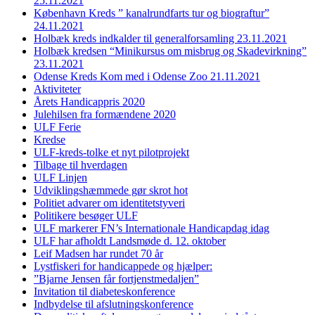
25.11.2021
København Kreds ” kanalrundfarts tur og biograftur”
24.11.2021
Holbæk kreds indkalder til generalforsamling 23.11.2021
Holbæk kredsen “Minikursus om misbrug og Skadevirkning”
23.11.2021
Odense Kreds Kom med i Odense Zoo 21.11.2021
Aktiviteter
Årets Handicappris 2020
Julehilsen fra formændene 2020
ULF Ferie
Kredse
ULF-kreds-tolke et nyt pilotprojekt
Tilbage til hverdagen
ULF Linjen
Udviklingshæmmede gør skrot hot
Politiet advarer om identitetstyveri
Politikere besøger ULF
ULF markerer FN’s Internationale Handicapdag idag
ULF har afholdt Landsmøde d. 12. oktober
Leif Madsen har rundet 70 år
Lystfiskeri for handicappede og hjælper:
”Bjarne Jensen får fortjenstmedaljen”
Invitation til diabeteskonference
Indbydelse til afslutningskonference