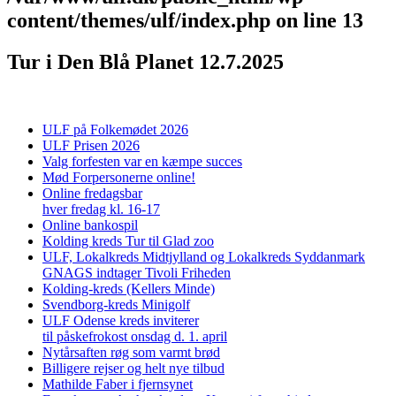
content/themes/ulf/index.php
on line
13
Tur i Den Blå Planet 12.7.2025
ULF på Folkemødet 2026
ULF Prisen 2026
Valg forfesten var en kæmpe succes
Mød Forpersonerne online!
Online fredagsbar
hver fredag kl. 16-17
Online bankospil
Kolding kreds Tur til Glad zoo
ULF, Lokalkreds Midtjylland og Lokalkreds Syddanmark
GNAGS indtager Tivoli Friheden
Kolding-kreds (Kellers Minde)
Svendborg-kreds Minigolf
ULF Odense kreds inviterer
til påskefrokost onsdag d. 1. april
Nytårsaften røg som varmt brød
Billigere rejser og helt nye tilbud
Mathilde Faber i fjernsynet