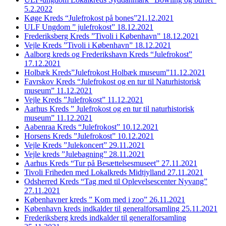
5.2.2022
Køge Kreds “Julefrokost på bones”21.12.2021
ULF Ungdom ” julefrokost” 18.12.2021
Frederiksberg Kreds ”Tivoli i København” 18.12.2021
Vejle Kreds ”Tivoli i København” 18.12.2021
Aalborg kreds og Frederikshavn Kreds “Julefrokost”
17.12.2021
Holbæk Kreds”Julefrokost Holbæk museum”11.12.2021
Favrskov Kreds “Julefrokost og en tur til Naturhistorisk
museum” 11.12.2021
Vejle Kreds ”Julefrokost” 11.12.2021
Aarhus Kreds ” Julefrokost og en tur til naturhistorisk
museum” 11.12.2021
Aabenraa Kreds “Julefrokost” 10.12.2021
Horsens Kreds ”Julefrokost” 10.12.2021
Vejle Kreds ”Julekoncert” 29.11.2021
Vejle kreds ”Julebagning” 28.11.2021
Aarhus Kreds “Tur på Besættelsesmuseet” 27.11.2021
Tivoli Friheden med Lokalkreds Midtjylland 27.11.2021
Odsherred Kreds “Tag med til Oplevelsescenter Nyvang”
27.11.2021
Københavner kreds ” Kom med i zoo” 26.11.2021
København kreds indkalder til generalforsamling 25.11.2021
Frederiksberg kreds indkalder til generalforsamling