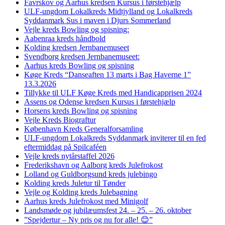
Favrskov og Aarhus kredsen Kursus i førstehjælp
ULF-ungdom Lokalkreds Midtjylland og Lokalkreds
Syddanmark Sus i maven i Djurs Sommerland
Vejle kreds Bowling og spisning:
Aabenraa kreds håndbold
Kolding kredsen Jernbanemuseet
Svendborg kredsen Jernbanemuseet:
Aarhus kreds Bowling og spisning
Køge Kreds “Danseaften 13 marts i Bag Haverne 1”
13.3.2026
Tillykke til ULF Køge Kreds med Handicapprisen 2024
Assens og Odense kredsen Kursus i førstehjælp
Horsens kreds Bowling og spisning
Vejle Kreds Biograftur
København Kreds Generalforsamling
ULF-ungdom Lokalkreds Syddanmark inviterer til en fed
eftermiddag på Spilcaféen
Vejle kreds nytårstaffel 2026
Frederikshavn og Aalborg kreds Julefrokost
Lolland og Guldborgsund kreds julebingo
Kolding kreds Juletur til Tønder
Vejle og Kolding kreds Julebagning
Aarhus kreds Julefrokost med Minigolf
Landsmøde og jubilæumsfest 24. – 25. – 26. oktober
”Spejdertur – Ny pris og nu for alle! 😊”