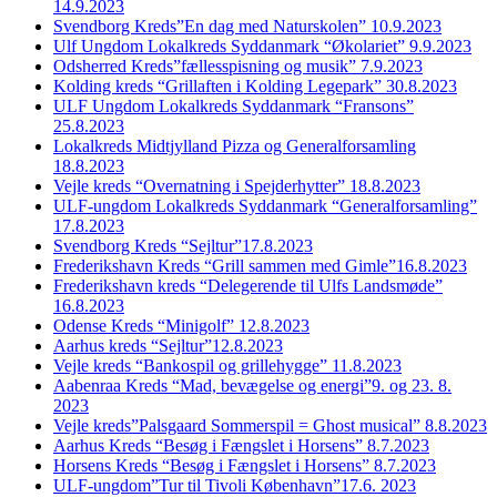
14.9.2023
Svendborg Kreds”En dag med Naturskolen” 10.9.2023
Ulf Ungdom Lokalkreds Syddanmark “Økolariet” 9.9.2023
Odsherred Kreds”fællesspisning og musik” 7.9.2023
Kolding kreds “Grillaften i Kolding Legepark” 30.8.2023
ULF Ungdom Lokalkreds Syddanmark “Fransons”
25.8.2023
Lokalkreds Midtjylland Pizza og Generalforsamling
18.8.2023
Vejle kreds “Overnatning i Spejderhytter” 18.8.2023
ULF-ungdom Lokalkreds Syddanmark “Generalforsamling”
17.8.2023
Svendborg Kreds “Sejltur”17.8.2023
Frederikshavn Kreds “Grill sammen med Gimle”16.8.2023
Frederikshavn kreds “Delegerende til Ulfs Landsmøde”
16.8.2023
Odense Kreds “Minigolf” 12.8.2023
Aarhus kreds “Sejltur”12.8.2023
Vejle kreds “Bankospil og grillehygge” 11.8.2023
Aabenraa Kreds “Mad, bevægelse og energi”9. og 23. 8.
2023
Vejle kreds”Palsgaard Sommerspil = Ghost musical” 8.8.2023
Aarhus Kreds “Besøg i Fængslet i Horsens” 8.7.2023
Horsens Kreds “Besøg i Fængslet i Horsens” 8.7.2023
ULF-ungdom”Tur til Tivoli København”17.6. 2023