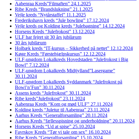
Aabenraa Kreds”Filmaften” 24.1.2025
Ribe Kreds “Brandslukning” 21.1.2025
Vejle kreds “Nytårstaffel” 11.1.2025
Frederikshavn kreds “Jule bowling” 17.12.2024
Vejle kreds og Kolding kreds “Julebagning” 14.12.2024
Horsens Kreds “Julefrokost” 13.12.2024
ULF har fejret sit 30 års jubilæum
30 års jubilæum
Holbæk kreds “IT-kursus – Sikkerhed på nettet” 12.12.2024
Køge Kreds “Førstehjælpskursus” 12.12.2024
ULF-ungdom Lokalkreds Hovedstaden “Julefrokost i Big
Bowl” 7.12.2024
ULF-ungdom Lokalkreds Midtjylland”Lasergame”
30.11.2024
ULF-ungdom Lokalkreds Syddanmark “Julefrokost på
Bowl’n’Fun” 30.11.2024
Assens kreds “Julefrokost” 30.11.2024
Ribe kreds”Julefrokost” 23.11.2024
Aabenraa Kreds “Kom og mød ULF” 27.11.2024
Kolding kreds “Juletur til Aabenraa” 23.11.2024
Aarhus Kreds “Generalforsamling” 20.11.2024
Aarhus Kreds “fællesspisning og underholdning” 20.11.2024
Horsens Kreds “Ud at spise” 25.10.2024
Favrskov Kreds “Tør vi tale om sex” 16.10.2024
Ribe Kreds “Generalforsamling” 15.10.2024