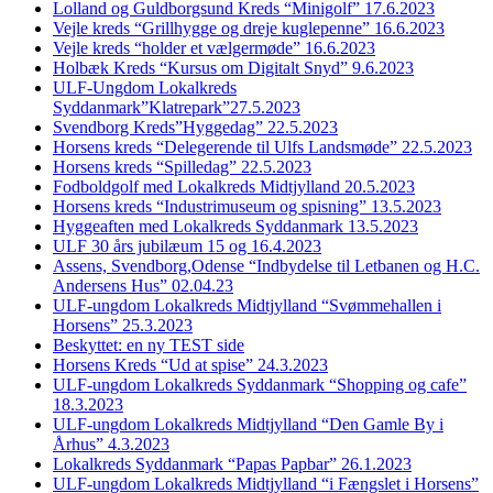
Lolland og Guldborgsund Kreds “Minigolf” 17.6.2023
Vejle kreds “Grillhygge og dreje kuglepenne” 16.6.2023
Vejle kreds “holder et vælgermøde” 16.6.2023
Holbæk Kreds “Kursus om Digitalt Snyd” 9.6.2023
ULF-Ungdom Lokalkreds
Syddanmark”Klatrepark”27.5.2023
Svendborg Kreds”Hyggedag” 22.5.2023
Horsens kreds “Delegerende til Ulfs Landsmøde” 22.5.2023
Horsens kreds “Spilledag” 22.5.2023
Fodboldgolf med Lokalkreds Midtjylland 20.5.2023
Horsens kreds “Industrimuseum og spisning” 13.5.2023
Hyggeaften med Lokalkreds Syddanmark 13.5.2023
ULF 30 års jubilæum 15 og 16.4.2023
Assens, Svendborg,Odense “Indbydelse til Letbanen og H.C.
Andersens Hus” 02.04.23
ULF-ungdom Lokalkreds Midtjylland “Svømmehallen i
Horsens” 25.3.2023
Beskyttet: en ny TEST side
Horsens Kreds “Ud at spise” 24.3.2023
ULF-ungdom Lokalkreds Syddanmark “Shopping og cafe”
18.3.2023
ULF-ungdom Lokalkreds Midtjylland “Den Gamle By i
Århus” 4.3.2023
Lokalkreds Syddanmark “Papas Papbar” 26.1.2023
ULF-ungdom Lokalkreds Midtjylland “i Fængslet i Horsens”