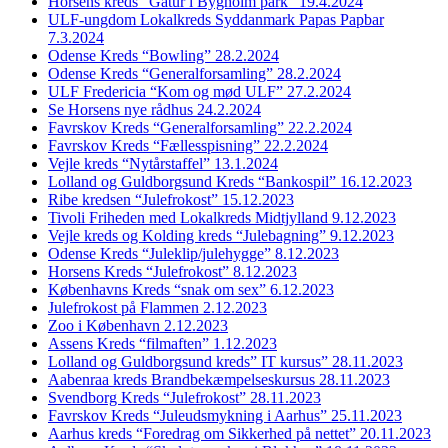
Horsens kreds “Gåtur i Bygholm park” 19.4.2024
ULF-ungdom Lokalkreds Syddanmark Papas Papbar
7.3.2024
Odense Kreds “Bowling” 28.2.2024
Odense Kreds “Generalforsamling” 28.2.2024
ULF Fredericia “Kom og mød ULF” 27.2.2024
Se Horsens nye rådhus 24.2.2024
Favrskov Kreds “Generalforsamling” 22.2.2024
Favrskov Kreds “Fællesspisning” 22.2.2024
Vejle kreds “Nytårstaffel” 13.1.2024
Lolland og Guldborgsund Kreds “Bankospil” 16.12.2023
Ribe kredsen “Julefrokost” 15.12.2023
Tivoli Friheden med Lokalkreds Midtjylland 9.12.2023
Vejle kreds og Kolding kreds “Julebagning” 9.12.2023
Odense Kreds “Juleklip/julehygge” 8.12.2023
Horsens Kreds “Julefrokost” 8.12.2023
Københavns Kreds “snak om sex” 6.12.2023
Julefrokost på Flammen 2.12.2023
Zoo i København 2.12.2023
Assens Kreds “filmaften” 1.12.2023
Lolland og Guldborgsund kreds” IT kursus” 28.11.2023
Aabenraa kreds Brandbekæmpelseskursus 28.11.2023
Svendborg Kreds “Julefrokost” 28.11.2023
Favrskov Kreds “Juleudsmykning i Aarhus” 25.11.2023
Aarhus kreds “Foredrag om Sikkerhed på nettet” 20.11.2023