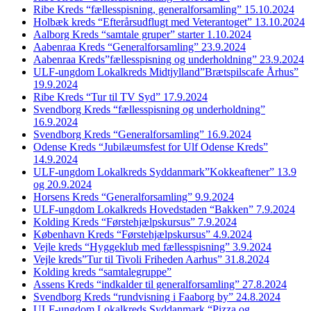
Ribe Kreds “fællesspisning, generalforsamling” 15.10.2024
Holbæk kreds “Efterårsudflugt med Veterantoget” 13.10.2024
Aalborg Kreds “samtale gruper” starter 1.10.2024
Aabenraa Kreds “Generalforsamling” 23.9.2024
Aabenraa Kreds”fællesspisning og underholdning” 23.9.2024
ULF-ungdom Lokalkreds Midtjylland”Brætspilscafe Århus”
19.9.2024
Ribe Kreds “Tur til TV Syd” 17.9.2024
Svendborg Kreds “fællesspisning og underholdning”
16.9.2024
Svendborg Kreds “Generalforsamling” 16.9.2024
Odense Kreds “Jubilæumsfest for Ulf Odense Kreds”
14.9.2024
ULF-ungdom Lokalkreds Syddanmark”Kokkeaftener” 13.9
og 20.9.2024
Horsens Kreds “Generalforsamling” 9.9.2024
ULF-ungdom Lokalkreds Hovedstaden “Bakken” 7.9.2024
Kolding Kreds “Førstehjælpskursus” 7.9.2024
København Kreds “Førstehjælpskursus” 4.9.2024
Vejle kreds “Hyggeklub med fællesspisning” 3.9.2024
Vejle kreds”Tur til Tivoli Friheden Aarhus” 31.8.2024
Kolding kreds “samtalegruppe”
Assens Kreds “indkalder til generalforsamling” 27.8.2024
Svendborg Kreds “rundvisning i Faaborg by” 24.8.2024
ULF-ungdom Lokalkreds Syddanmark “Pizza og