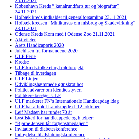
25.11.2021
København Kreds ” kanalrundfarts tur og biograftur”
24.11.2021
Holbæk kreds indkalder til generalforsamling 23.11.2021
Holbæk kredsen “Minikursus om misbrug og Skadevirkning”
23.11.2021
Odense Kreds Kom med i Odense Zoo 21.11.2021
Aktiviteter
Årets Handicappris 2020
Julehilsen fra formændene 2020
ULF Ferie
Kredse
ULF-kreds-tolke et nyt pilotprojekt
Tilbage til hverdagen
ULF Linjen
Udviklingshæmmede gør skrot hot
Politiet advarer om identitetstyveri
Politikere besøger ULF
ULF markerer FN’s Internationale Handicapdag idag
ULF har afholdt Landsmøde d. 12. oktober
Leif Madsen har rundet 70 år
Lystfiskeri for handicappede og hjælper:
”Bjarne Jensen får fortjenstmedaljen”
Invitation til diabeteskonference
Indbydelse til afslutningskonference