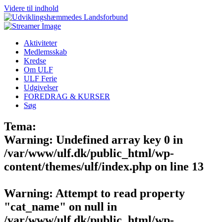
Videre til indhold
Aktiviteter
Medlemsskab
Kredse
Om ULF
ULF Ferie
Udgivelser
FOREDRAG & KURSER
Søg
Tema:
Warning
: Undefined array key 0 in
/var/www/ulf.dk/public_html/wp-
content/themes/ulf/index.php
on line
13
Warning
: Attempt to read property
"cat_name" on null in
/var/www/ulf.dk/public_html/wp-