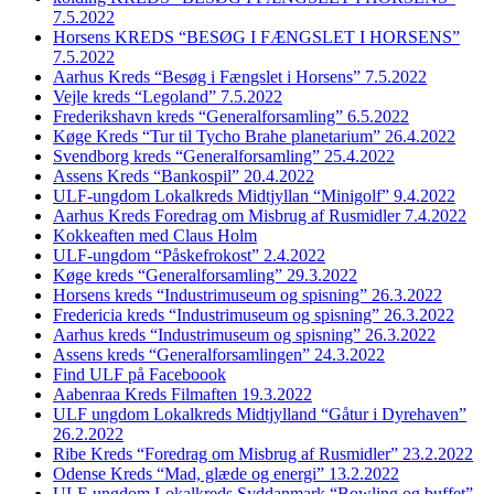
7.5.2022
Horsens KREDS “BESØG I FÆNGSLET I HORSENS”
7.5.2022
Aarhus Kreds “Besøg i Fængslet i Horsens” 7.5.2022
Vejle kreds “Legoland” 7.5.2022
Frederikshavn kreds “Generalforsamling” 6.5.2022
Køge Kreds “Tur til Tycho Brahe planetarium” 26.4.2022
Svendborg kreds “Generalforsamling” 25.4.2022
Assens Kreds “Bankospil” 20.4.2022
ULF-ungdom Lokalkreds Midtjyllan “Minigolf” 9.4.2022
Aarhus Kreds Foredrag om Misbrug af Rusmidler 7.4.2022
Kokkeaften med Claus Holm
ULF-ungdom “Påskefrokost” 2.4.2022
Køge kreds “Generalforsamling” 29.3.2022
Horsens kreds “Industrimuseum og spisning” 26.3.2022
Fredericia kreds “Industrimuseum og spisning” 26.3.2022
Aarhus kreds “Industrimuseum og spisning” 26.3.2022
Assens kreds “Generalforsamlingen” 24.3.2022
Find ULF på Faceboook
Aabenraa Kreds Filmaften 19.3.2022
ULF ungdom Lokalkreds Midtjylland “Gåtur i Dyrehaven”
26.2.2022
Ribe Kreds “Foredrag om Misbrug af Rusmidler” 23.2.2022
Odense Kreds “Mad, glæde og energi” 13.2.2022
ULF-ungdom Lokalkreds Syddanmark “Bowling og buffet”