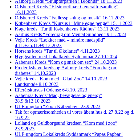
Aalborg Kreds “Skulpturparken i Blokhus” 18.11.2023
Odsherred Kreds “Ekstraordinær Generalforsamling”
16.11.2023
Odsherred Kreds “Fællesspisning og musik” 16.11.2023
København Kreds “Kursus i ”Mine egne penge” 15.11.2023
Køge kreds “Tur til Københavns Rådhus” 13.11.2023
Aarhus Kreds “Foredrag om Mental Sundhed” 9.11.2023
Vejle Kreds “Lækker mad – mindre madspild”
4.11.+25.11.+9.12.2023
Horsens kreds “Tur til Økolariet” 4.11.2023
Hyggeaften med Lokalkreds Syddanmar 27.10.2024
Aabenraa Kreds “Kom og snak om sex” 24.10.2023
Frederikshavn kreds og Aalborg kreds “Foredrag om
diabetes” 14.10.2023
Vejle kreds “Kom med i Glad Zoo” 14.10.2023
Landsmøde 8.10.2023
Efterårskursus i Odense 6-8.10. 2023
Aabenraa Kreds”Mad, bevægelse og energi”
28.9.&12.10.2023
ULF-ungdom “Zoo i Københav” 23.9.2023
Tak for opmærksomheden til vores åbent hus d. 27.8.22 og d.
16.9.22
Lolland og Guldborgsund kredsen “Kom med i zoo”
23.9.2023
ULF-ungdom Lokalkreds Syddanmark “Papas Papbar”