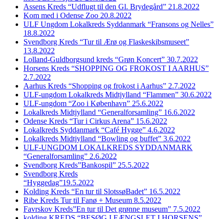
Assens Kreds “Udflugt til den Gl. Brydegård” 21.8.2022
Kom med i Odense Zoo 20.8.2022
ULF Ungdom Lokalkreds Syddanmark “Fransons og Nelles”
18.8.2022
Svendborg Kreds “Tur til Ærø og Flaskeskibsmuseet”
13.8.2022
Lolland-Guldborgsund kreds “Grøn Koncert” 30.7.2022
Horsens Kreds “SHOPPING OG FROKOST I AARHUS”
2.7.2022
Aarhus Kreds “Shopping og frokost i Aarhus” 2.7.2022
ULF-ungdom Lokalkreds Midtjylland “Flammen” 30.6.2022
ULF-ungdom “Zoo i København” 25.6.2022
Lokalkreds Midtjylland “Generalforsamling” 16.6.2022
Odense Kreds “Tur i Cirkus Arena” 15.6.2022
Lokalkreds Syddanmark “Café Hygge” 4.6.2022
Lokalkreds Midtjylland “Bowling og buffet” 3.6.2022
ULF-UNGDOM LOKALKREDS SYDDANMARK
“Generalforsamling” 2.6.2022
Svendborg Kreds”Bankospil” 25.5.2022
Svendborg Kreds
“Hyggedag”19.5.2022
Kolding Kreds “En tur til SlotssøBadet” 16.5.2022
Ribe Kreds Tur til Fanø + Museum 8.5.2022
Favrskov Kreds”En tur til Det grønne museum” 7.5.2022
kolding KREDS “BESØG I FÆNGSLET I HORSENS”