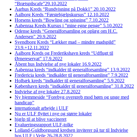
“Brætspilscafe”29.10.2022
Aarhus Kreds “Rundvisning på Dokk1” 20.10.2022
Aalborg Kreds “Førstehjælpskursus” 12.10.2022
Horsens kreds “Bowling og spisning” 7.10.2022
Aabenraa Kreds Kursus i ”mine egne penge” 5.10.2022
Odense kreds “Generalforsamling og oplæg om H.C.
Andersen” 29.9.2022
Svendborg Kreds “Lækker mad – mindre madspild”
23.9.+12.11.2022
Aalborg Kreds og Frederikshavn kreds “Udflugt til
Ørnereservat” 17.9.2022
Åbent hus Indvielse af nye lokaler 16.9.2022
Aabenraa kreds “indkalder til generalforsamling” 13.9.2022
Fredericia kreds “indkalder til generalforsamling” 7.9.2022
Holbæk kreds “indkalder til generalforsamling” 5.9.2022
København kreds “indkalder til generalforsamling” 31.8.2022
Indvielse af nye lokaler 27.8.2022
Ny hjemmeside “Forebyg overgreb mod børn og unge med
handicap”
internationalt arbejde i ULF
Nu er ULF flyttet i nye og større lokaler
hjælp til at blive vaccineret
Evalueringsrapport ULF-tolke
Lolland-Guldborgsund kredsen inviterer på tur til Indvielse
hos ULF i Vejle 26-28.8.2022