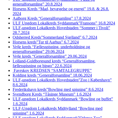
generalforsamling” 20.8.2024
Horsens Kreds “Mad, bevægelse og energi” 19.8. & 26.8.
2024
Aalborg Kreds “Generalforsamling” 17.8.2024
ULF Ungdom Lokalkreds Syddanmark”Fransons” 16.8.2024
ULF-ungdom Lokalkreds Hovedstaden “Sommer i Tivoli”
28.7.2024
Odsherred Kreds”Sommerland Sjælland” 6.7.2024
Horsens kreds”Tur til Aarhus” 6.7.2024
Vejle kreds “Fællesspisning, underholdning og
generalforsamling” 29.06.2024
Vejle kreds “Generalforsamling” 29.06.2024
Lolland-Guldborgsund kreds “Generalforsamling,
fællesspisning og bingo” 22.6.2024
Favrskov KREDSEN “SAMTALEGRUPPE”
Kolding kreds “Generalforsamling” 18.06.2024
ULF-ungdom Lokalkreds Hovedstaden”Zoo i København”
8.6.2024
Frederikshavn kreds”Bowling med spisning” 8.6.2024
Svendborg Kreds “Tåsinge Museum” 1.6.2024
ULF-ungdom Lokalkreds Syddanmark “Bowling og buffet”
1.6.2024
ULF-Ungdom Lokalkreds Midtjylland “Bowling med
spisning” 1.6.2024
ULF-ungdom Lokalkreds Syddanmark”Odense Zoo”