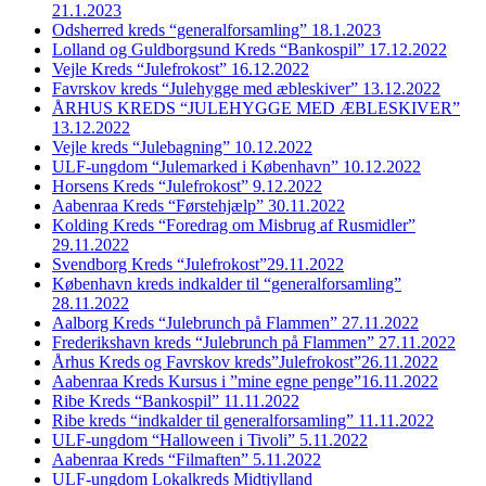
21.1.2023
Odsherred kreds “generalforsamling” 18.1.2023
Lolland og Guldborgsund Kreds “Bankospil” 17.12.2022
Vejle Kreds “Julefrokost” 16.12.2022
Favrskov kreds “Julehygge med æbleskiver” 13.12.2022
ÅRHUS KREDS “JULEHYGGE MED ÆBLESKIVER”
13.12.2022
Vejle kreds “Julebagning” 10.12.2022
ULF-ungdom “Julemarked i København” 10.12.2022
Horsens Kreds “Julefrokost” 9.12.2022
Aabenraa Kreds “Førstehjælp” 30.11.2022
Kolding Kreds “Foredrag om Misbrug af Rusmidler”
29.11.2022
Svendborg Kreds “Julefrokost”29.11.2022
København kreds indkalder til “generalforsamling”
28.11.2022
Aalborg Kreds “Julebrunch på Flammen” 27.11.2022
Frederikshavn kreds “Julebrunch på Flammen” 27.11.2022
Århus Kreds og Favrskov kreds”Julefrokost”26.11.2022
Aabenraa Kreds Kursus i ”mine egne penge”16.11.2022
Ribe Kreds “Bankospil” 11.11.2022
Ribe kreds “indkalder til generalforsamling” 11.11.2022
ULF-ungdom “Halloween i Tivoli” 5.11.2022
Aabenraa Kreds “Filmaften” 5.11.2022
ULF-ungdom Lokalkreds Midtjylland