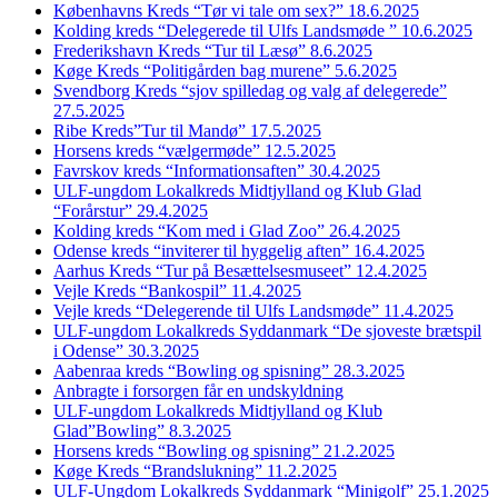
Københavns Kreds “Tør vi tale om sex?” 18.6.2025
Kolding kreds “Delegerede til Ulfs Landsmøde ” 10.6.2025
Frederikshavn Kreds “Tur til Læsø” 8.6.2025
Køge Kreds “Politigården bag murene” 5.6.2025
Svendborg Kreds “sjov spilledag og valg af delegerede”
27.5.2025
Ribe Kreds”Tur til Mandø” 17.5.2025
Horsens kreds “vælgermøde” 12.5.2025
Favrskov kreds “Informationsaften” 30.4.2025
ULF-ungdom Lokalkreds Midtjylland og Klub Glad
“Forårstur” 29.4.2025
Kolding kreds “Kom med i Glad Zoo” 26.4.2025
Odense kreds “inviterer til hyggelig aften” 16.4.2025
Aarhus Kreds “Tur på Besættelsesmuseet” 12.4.2025
Vejle Kreds “Bankospil” 11.4.2025
Vejle kreds “Delegerende til Ulfs Landsmøde” 11.4.2025
ULF-ungdom Lokalkreds Syddanmark “De sjoveste brætspil
i Odense” 30.3.2025
Aabenraa kreds “Bowling og spisning” 28.3.2025
Anbragte i forsorgen får en undskyldning
ULF-ungdom Lokalkreds Midtjylland og Klub
Glad”Bowling” 8.3.2025
Horsens kreds “Bowling og spisning” 21.2.2025
Køge Kreds “Brandslukning” 11.2.2025
ULF-Ungdom Lokalkreds Syddanmark “Minigolf” 25.1.2025