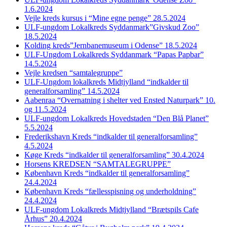
1.6.2024
Vejle kreds kursus i “Mine egne penge” 28.5.2024
ULF-ungdom Lokalkreds Syddanmark”Givskud Zoo”
18.5.2024
Kolding kreds”Jernbanemuseum i Odense” 18.5.2024
ULF-Ungdom Lokalkreds Syddanmark “Papas Papbar”
14.5.2024
Vejle kredsen “samtalegruppe”
ULF-Ungdom lokalkreds Midtjylland “indkalder til
generalforsamling” 14.5.2024
Aabenraa “Overnatning i shelter ved Ensted Naturpark” 10.
og 11.5.2024
ULF-ungdom Lokalkreds Hovedstaden “Den Blå Planet”
5.5.2024
Frederikshavn Kreds “indkalder til generalforsamling”
4.5.2024
Køge Kreds “indkalder til generalforsamling” 30.4.2024
Horsens KREDSEN “SAMTALEGRUPPE”
København Kreds “indkalder til generalforsamling”
24.4.2024
København Kreds “fællesspisning og underholdning”
24.4.2024
ULF-ungdom Lokalkreds Midtjylland “Brætspils Cafe
Århus” 20.4.2024