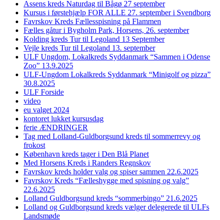
Assens kreds Naturdag til Bågø 27 september
Kursus i førstehjælp FOR ALLE 27. september i Svendborg
Favrskov Kreds Fællesspisning på Flammen
Fælles gåtur i Bygholm Park, Horsens, 26. september
Kolding kreds Tur til Legoland 13 September
Vejle kreds Tur til Legoland 13. september
ULF Ungdom, Lokalkreds Syddanmark “Sammen i Odense
Zoo” 13.9.2025
ULF-Ungdom Lokalkreds Syddanmark “Minigolf og pizza”
30.8.2025
ULF Forside
video
eu valget 2024
kontoret lukket kursusdag
ferie ÆNDRINGER
Tag med Lolland-Guldborgsund kreds til sommerrevy og
frokost
København kreds tager i Den Blå Planet
Med Horsens Kreds i Randers Regnskov
Favrskov kreds holder valg og spiser sammen 22.6.2025
Favrskov Kreds “Fælleshygge med spisning og valg”
22.6.2025
Lolland Guldborgsund kreds “sommerbingo” 21.6.2025
Lolland og Guldborgsund kreds vælger delegerede til ULFs
Landsmøde