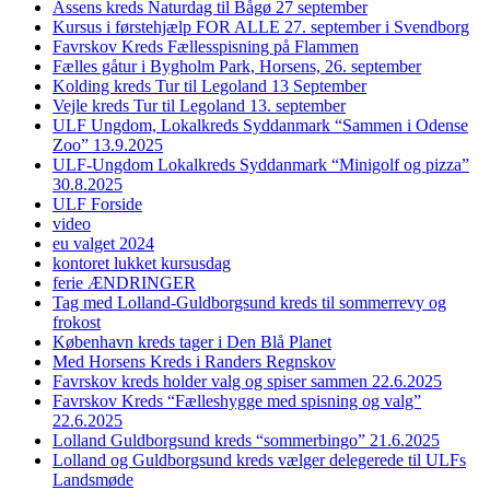
Assens kreds Naturdag til Bågø 27 september
Kursus i førstehjælp FOR ALLE 27. september i Svendborg
Favrskov Kreds Fællesspisning på Flammen
Fælles gåtur i Bygholm Park, Horsens, 26. september
Kolding kreds Tur til Legoland 13 September
Vejle kreds Tur til Legoland 13. september
ULF Ungdom, Lokalkreds Syddanmark “Sammen i Odense
Zoo” 13.9.2025
ULF-Ungdom Lokalkreds Syddanmark “Minigolf og pizza”
30.8.2025
ULF Forside
video
eu valget 2024
kontoret lukket kursusdag
ferie ÆNDRINGER
Tag med Lolland-Guldborgsund kreds til sommerrevy og
frokost
København kreds tager i Den Blå Planet
Med Horsens Kreds i Randers Regnskov
Favrskov kreds holder valg og spiser sammen 22.6.2025
Favrskov Kreds “Fælleshygge med spisning og valg”
22.6.2025
Lolland Guldborgsund kreds “sommerbingo” 21.6.2025
Lolland og Guldborgsund kreds vælger delegerede til ULFs
Landsmøde