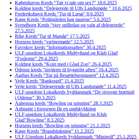
Københavns Kreds “Tør vi tale om sex?” 18.6.2025
Kolding kreds “Delegerede til Ulfs Landsmøde ” 10.6.2025
Frederikshavn Kreds “Tur til Læsø” 8.6.2025
Køge Kreds “Politigården bag murene” 5.6.2025
Svendborg Kreds “sjov spilledag og valg af delegerede”
27.5.2025
Ribe Kreds”Tur til Mandø” 17.5.2025
Horsens kreds “vælgermøde” 12.5.2025
Favrskov kreds “Informationsaften” 30.4.2025
ULF-ungdom Lokalkreds Midtjylland og Klub Glad
“Forårstur” 29.4.2025
Kolding kreds “Kom med i Glad Zoo” 26.4.2025
Odense kreds “inviterer til hyggelig aften” 16.4.2025
Aarhus Kreds “Tur på Besættelsesmuseet” 12.4.2025
Vejle Kreds “Bankospil” 11.4.2025
Vejle kreds “Delegerende til Ulfs Landsmøde” 11.4.2025
ULF-ungdom Lokalkreds Syddanmark “De sjoveste brætspil
i Odense” 30.3.2025
Aabenraa kreds “Bowling og spisning” 28.3.2025
Anbragte i forsorgen får en undskyldning
ULF-ungdom Lokalkreds Midtjylland og Klub
Glad”Bowling” 8.3.2025
Horsens kreds “Bowling og spisning” 21.2.2025
Køge Kreds “Brandslukning” 11.2.2025
ULF-Ungdom Lokalkreds Syddanmark “Minigolf” 25.1.2025