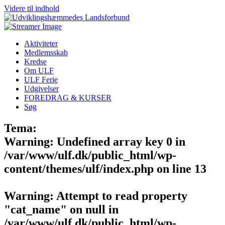
Videre til indhold
Aktiviteter
Medlemsskab
Kredse
Om ULF
ULF Ferie
Udgivelser
FOREDRAG & KURSER
Søg
Tema:
Warning
: Undefined array key 0 in
/var/www/ulf.dk/public_html/wp-
content/themes/ulf/index.php
on line
13
Warning
: Attempt to read property
"cat_name" on null in
/var/www/ulf.dk/public_html/wp-