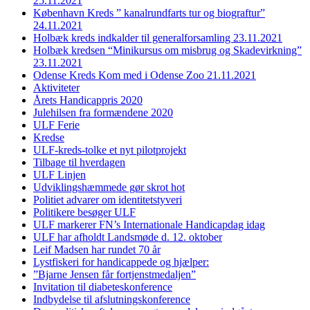
25.11.2021
København Kreds ” kanalrundfarts tur og biograftur”
24.11.2021
Holbæk kreds indkalder til generalforsamling 23.11.2021
Holbæk kredsen “Minikursus om misbrug og Skadevirkning”
23.11.2021
Odense Kreds Kom med i Odense Zoo 21.11.2021
Aktiviteter
Årets Handicappris 2020
Julehilsen fra formændene 2020
ULF Ferie
Kredse
ULF-kreds-tolke et nyt pilotprojekt
Tilbage til hverdagen
ULF Linjen
Udviklingshæmmede gør skrot hot
Politiet advarer om identitetstyveri
Politikere besøger ULF
ULF markerer FN’s Internationale Handicapdag idag
ULF har afholdt Landsmøde d. 12. oktober
Leif Madsen har rundet 70 år
Lystfiskeri for handicappede og hjælper:
”Bjarne Jensen får fortjenstmedaljen”
Invitation til diabeteskonference
Indbydelse til afslutningskonference