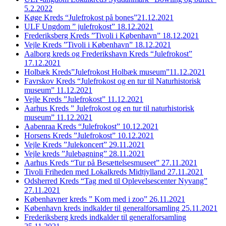
5.2.2022
Køge Kreds “Julefrokost på bones”21.12.2021
ULF Ungdom ” julefrokost” 18.12.2021
Frederiksberg Kreds ”Tivoli i København” 18.12.2021
Vejle Kreds ”Tivoli i København” 18.12.2021
Aalborg kreds og Frederikshavn Kreds “Julefrokost”
17.12.2021
Holbæk Kreds”Julefrokost Holbæk museum”11.12.2021
Favrskov Kreds “Julefrokost og en tur til Naturhistorisk
museum” 11.12.2021
Vejle Kreds ”Julefrokost” 11.12.2021
Aarhus Kreds ” Julefrokost og en tur til naturhistorisk
museum” 11.12.2021
Aabenraa Kreds “Julefrokost” 10.12.2021
Horsens Kreds ”Julefrokost” 10.12.2021
Vejle Kreds ”Julekoncert” 29.11.2021
Vejle kreds ”Julebagning” 28.11.2021
Aarhus Kreds “Tur på Besættelsesmuseet” 27.11.2021
Tivoli Friheden med Lokalkreds Midtjylland 27.11.2021
Odsherred Kreds “Tag med til Oplevelsescenter Nyvang”
27.11.2021
Københavner kreds ” Kom med i zoo” 26.11.2021
København kreds indkalder til generalforsamling 25.11.2021
Frederiksberg kreds indkalder til generalforsamling