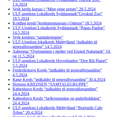
1.6.2024
Vejle kreds kursus i “Mine egne penge” 28.5.2024
ULF-ungdom Lokalkreds Syddanmark”Givskud Zoo”
18.5.2024
Kolding kreds”Jernbanemuseum i Odense” 18.5.2024
ULF-Ungdom Lokalkreds Syddanmark “Papas Papbar”
14.5.2024
Vejle kredsen “samtalegruppe”
ULF-Ungdom lokalkreds Midtjylland “indkalder til
generalforsamling” 14.5.2024
Aabenraa “Overnatning i shelter ved Ensted Naturpark” 10.
og 11.5.2024
ULF-ungdom Lokalkreds Hovedstaden “Den Blå Planet”
5.5.2024
Frederikshavn Kreds “indkalder til generalforsamling”
4.5.2024
Køge Kreds “indkalder til generalforsamling” 30.4.2024
Horsens KREDSEN “SAMTALEGRUPPE”
København Kreds “indkalder til generalforsamling”
24.4.2024
København Kreds “fællesspisning og underholdning”
24.4.2024
ULF-ungdom Lokalkreds Midtjylland “Brætspils Cafe
Århus” 20.4.2024