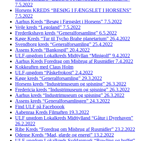
7.5.2022
Horsens KREDS “BESØG I FÆNGSLET I HORSENS”
7.5.2022
Aarhus Kreds “Besøg i Fængslet i Horsens” 7.5.2022
Vejle kreds “Legoland” 7.5.2022
Frederikshavn kreds “Generalforsamling” 6.5.2022
Køge Kreds “Tur til Tycho Brahe planetarium” 26.4.2022
Svendborg kreds “Generalforsamling” 25.4.2022
Assens Kreds “Bankospil” 20.4.2022
ULF-ungdom Lokalkreds Midtjyllan “Minigolf” 9.4.2022
Aarhus Kreds Foredrag om Misbrug af Rusmidler 7.4.2022
Kokkeaften med Claus Holm
ULF-ungdom “Påskefrokost” 2.4.2022
Køge kreds “Generalforsamling” 29.3.2022
Horsens kreds “Industrimuseum og spisning” 26.3.2022
Fredericia kreds “Industrimuseum og spisning” 26.3.2022
Aarhus kreds “Industrimuseum og spisning” 26.3.2022
Assens kreds “Generalforsamlingen” 24.3.2022
Find ULF på Faceboook
Aabenraa Kreds Filmaften 19.3.2022
ULF ungdom Lokalkreds Midtjylland “Gåtur i Dyrehaven”
26.2.2022
Ribe Kreds “Foredrag om Misbrug af Rusmidler” 23.2.2022
Odense Kreds “Mad, glæde og energi” 13.2.2022
ULF-ungdom Lokalkreds Syddanmark “Bowling og buffet”