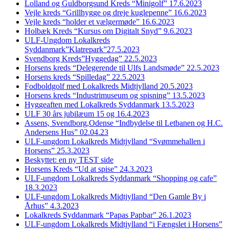
Lolland og Guldborgsund Kreds “Minigolf” 17.6.2023
Vejle kreds “Grillhygge og dreje kuglepenne” 16.6.2023
Vejle kreds “holder et vælgermøde” 16.6.2023
Holbæk Kreds “Kursus om Digitalt Snyd” 9.6.2023
ULF-Ungdom Lokalkreds
Syddanmark”Klatrepark”27.5.2023
Svendborg Kreds”Hyggedag” 22.5.2023
Horsens kreds “Delegerende til Ulfs Landsmøde” 22.5.2023
Horsens kreds “Spilledag” 22.5.2023
Fodboldgolf med Lokalkreds Midtjylland 20.5.2023
Horsens kreds “Industrimuseum og spisning” 13.5.2023
Hyggeaften med Lokalkreds Syddanmark 13.5.2023
ULF 30 års jubilæum 15 og 16.4.2023
Assens, Svendborg,Odense “Indbydelse til Letbanen og H.C.
Andersens Hus” 02.04.23
ULF-ungdom Lokalkreds Midtjylland “Svømmehallen i
Horsens” 25.3.2023
Beskyttet: en ny TEST side
Horsens Kreds “Ud at spise” 24.3.2023
ULF-ungdom Lokalkreds Syddanmark “Shopping og cafe”
18.3.2023
ULF-ungdom Lokalkreds Midtjylland “Den Gamle By i
Århus” 4.3.2023
Lokalkreds Syddanmark “Papas Papbar” 26.1.2023
ULF-ungdom Lokalkreds Midtjylland “i Fængslet i Horsens”