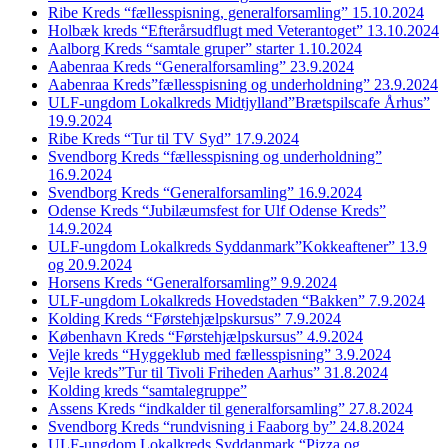
Ribe Kreds “fællesspisning, generalforsamling” 15.10.2024
Holbæk kreds “Efterårsudflugt med Veterantoget” 13.10.2024
Aalborg Kreds “samtale gruper” starter 1.10.2024
Aabenraa Kreds “Generalforsamling” 23.9.2024
Aabenraa Kreds”fællesspisning og underholdning” 23.9.2024
ULF-ungdom Lokalkreds Midtjylland”Brætspilscafe Århus”
19.9.2024
Ribe Kreds “Tur til TV Syd” 17.9.2024
Svendborg Kreds “fællesspisning og underholdning”
16.9.2024
Svendborg Kreds “Generalforsamling” 16.9.2024
Odense Kreds “Jubilæumsfest for Ulf Odense Kreds”
14.9.2024
ULF-ungdom Lokalkreds Syddanmark”Kokkeaftener” 13.9
og 20.9.2024
Horsens Kreds “Generalforsamling” 9.9.2024
ULF-ungdom Lokalkreds Hovedstaden “Bakken” 7.9.2024
Kolding Kreds “Førstehjælpskursus” 7.9.2024
København Kreds “Førstehjælpskursus” 4.9.2024
Vejle kreds “Hyggeklub med fællesspisning” 3.9.2024
Vejle kreds”Tur til Tivoli Friheden Aarhus” 31.8.2024
Kolding kreds “samtalegruppe”
Assens Kreds “indkalder til generalforsamling” 27.8.2024
Svendborg Kreds “rundvisning i Faaborg by” 24.8.2024
ULF-ungdom Lokalkreds Syddanmark “Pizza og