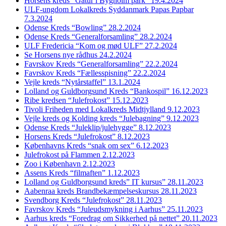
Horsens kreds “Gåtur i Bygholm park” 19.4.2024
ULF-ungdom Lokalkreds Syddanmark Papas Papbar
7.3.2024
Odense Kreds “Bowling” 28.2.2024
Odense Kreds “Generalforsamling” 28.2.2024
ULF Fredericia “Kom og mød ULF” 27.2.2024
Se Horsens nye rådhus 24.2.2024
Favrskov Kreds “Generalforsamling” 22.2.2024
Favrskov Kreds “Fællesspisning” 22.2.2024
Vejle kreds “Nytårstaffel” 13.1.2024
Lolland og Guldborgsund Kreds “Bankospil” 16.12.2023
Ribe kredsen “Julefrokost” 15.12.2023
Tivoli Friheden med Lokalkreds Midtjylland 9.12.2023
Vejle kreds og Kolding kreds “Julebagning” 9.12.2023
Odense Kreds “Juleklip/julehygge” 8.12.2023
Horsens Kreds “Julefrokost” 8.12.2023
Københavns Kreds “snak om sex” 6.12.2023
Julefrokost på Flammen 2.12.2023
Zoo i København 2.12.2023
Assens Kreds “filmaften” 1.12.2023
Lolland og Guldborgsund kreds” IT kursus” 28.11.2023
Aabenraa kreds Brandbekæmpelseskursus 28.11.2023
Svendborg Kreds “Julefrokost” 28.11.2023
Favrskov Kreds “Juleudsmykning i Aarhus” 25.11.2023
Aarhus kreds “Foredrag om Sikkerhed på nettet” 20.11.2023