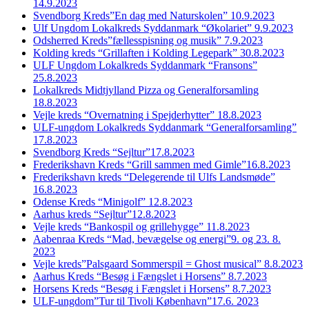
14.9.2023
Svendborg Kreds”En dag med Naturskolen” 10.9.2023
Ulf Ungdom Lokalkreds Syddanmark “Økolariet” 9.9.2023
Odsherred Kreds”fællesspisning og musik” 7.9.2023
Kolding kreds “Grillaften i Kolding Legepark” 30.8.2023
ULF Ungdom Lokalkreds Syddanmark “Fransons”
25.8.2023
Lokalkreds Midtjylland Pizza og Generalforsamling
18.8.2023
Vejle kreds “Overnatning i Spejderhytter” 18.8.2023
ULF-ungdom Lokalkreds Syddanmark “Generalforsamling”
17.8.2023
Svendborg Kreds “Sejltur”17.8.2023
Frederikshavn Kreds “Grill sammen med Gimle”16.8.2023
Frederikshavn kreds “Delegerende til Ulfs Landsmøde”
16.8.2023
Odense Kreds “Minigolf” 12.8.2023
Aarhus kreds “Sejltur”12.8.2023
Vejle kreds “Bankospil og grillehygge” 11.8.2023
Aabenraa Kreds “Mad, bevægelse og energi”9. og 23. 8.
2023
Vejle kreds”Palsgaard Sommerspil = Ghost musical” 8.8.2023
Aarhus Kreds “Besøg i Fængslet i Horsens” 8.7.2023
Horsens Kreds “Besøg i Fængslet i Horsens” 8.7.2023
ULF-ungdom”Tur til Tivoli København”17.6. 2023