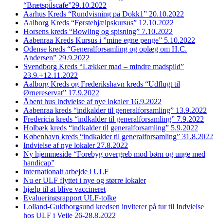
“Brætspilscafe”29.10.2022
Aarhus Kreds “Rundvisning på Dokk1” 20.10.2022
Aalborg Kreds “Førstehjælpskursus” 12.10.2022
Horsens kreds “Bowling og spisning” 7.10.2022
Aabenraa Kreds Kursus i ”mine egne penge” 5.10.2022
Odense kreds “Generalforsamling og oplæg om H.C.
Andersen” 29.9.2022
Svendborg Kreds “Lækker mad – mindre madspild”
23.9.+12.11.2022
Aalborg Kreds og Frederikshavn kreds “Udflugt til
Ørnereservat” 17.9.2022
Åbent hus Indvielse af nye lokaler 16.9.2022
Aabenraa kreds “indkalder til generalforsamling” 13.9.2022
Fredericia kreds “indkalder til generalforsamling” 7.9.2022
Holbæk kreds “indkalder til generalforsamling” 5.9.2022
København kreds “indkalder til generalforsamling” 31.8.2022
Indvielse af nye lokaler 27.8.2022
Ny hjemmeside “Forebyg overgreb mod børn og unge med
handicap”
internationalt arbejde i ULF
Nu er ULF flyttet i nye og større lokaler
hjælp til at blive vaccineret
Evalueringsrapport ULF-tolke
Lolland-Guldborgsund kredsen inviterer på tur til Indvielse
hos ULF i Vejle 26-28.8.2022