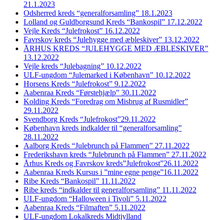
21.1.2023
Odsherred kreds “generalforsamling” 18.1.2023
Lolland og Guldborgsund Kreds “Bankospil” 17.12.2022
Vejle Kreds “Julefrokost” 16.12.2022
Favrskov kreds “Julehygge med æbleskiver” 13.12.2022
ÅRHUS KREDS “JULEHYGGE MED ÆBLESKIVER”
13.12.2022
Vejle kreds “Julebagning” 10.12.2022
ULF-ungdom “Julemarked i København” 10.12.2022
Horsens Kreds “Julefrokost” 9.12.2022
Aabenraa Kreds “Førstehjælp” 30.11.2022
Kolding Kreds “Foredrag om Misbrug af Rusmidler”
29.11.2022
Svendborg Kreds “Julefrokost”29.11.2022
København kreds indkalder til “generalforsamling”
28.11.2022
Aalborg Kreds “Julebrunch på Flammen” 27.11.2022
Frederikshavn kreds “Julebrunch på Flammen” 27.11.2022
Århus Kreds og Favrskov kreds”Julefrokost”26.11.2022
Aabenraa Kreds Kursus i ”mine egne penge”16.11.2022
Ribe Kreds “Bankospil” 11.11.2022
Ribe kreds “indkalder til generalforsamling” 11.11.2022
ULF-ungdom “Halloween i Tivoli” 5.11.2022
Aabenraa Kreds “Filmaften” 5.11.2022
ULF-ungdom Lokalkreds Midtjylland