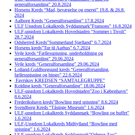
generalforsamling” 20.8.2024
Horsens Kreds “Mad, bevægelse og energi” 19.8. & 26.8.
2024
Aalborg Kreds “Generalforsamling” 17.8.2024
ULF Ungdom Lokalkreds Syddanmark”Fransons” 16.8.2024
ULF-ungdom Lokalkreds Hovedstaden “Sommer i Tivoli”
28.7.2024
Odsherred Kreds”Sommerland Sjælland” 6.7.2024
Horsens kreds”Tur til Aarhus” 6.7.2024
Vejle kreds “Fællesspisning, underholdning og
generalforsamling” 29.06.2024
Vejle kreds “Generalforsamling” 29.06.2024
Lolland-Guldborgsund kreds “Generalforsamling,
fællesspisning og bingo” 22.6.2024
Favrskov KREDSEN “SAMTALEGRUPPE”
Kolding kreds “Generalforsamling” 18.06.2024
ULF-ungdom Lokalkreds Hovedstaden”Zoo i København”
8.6.2024
Frederikshavn kreds”Bowling med spisning” 8.6.2024
Svendborg Kreds “Tåsinge Museum” 1.6.2024
ULF-ungdom Lokalkreds Syddanmark “Bowling og buffet”
1.6.2024
ULF-Ungdom Lokalkreds Midtjylland “Bowling med
spisning” 1.6.2024
ULF-ungdom Lokalkreds Syddanmark”Odense Zoo”