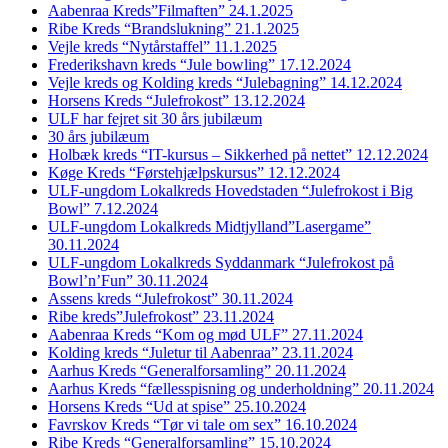
Aabenraa Kreds”Filmaften” 24.1.2025
Ribe Kreds “Brandslukning” 21.1.2025
Vejle kreds “Nytårstaffel” 11.1.2025
Frederikshavn kreds “Jule bowling” 17.12.2024
Vejle kreds og Kolding kreds “Julebagning” 14.12.2024
Horsens Kreds “Julefrokost” 13.12.2024
ULF har fejret sit 30 års jubilæum
30 års jubilæum
Holbæk kreds “IT-kursus – Sikkerhed på nettet” 12.12.2024
Køge Kreds “Førstehjælpskursus” 12.12.2024
ULF-ungdom Lokalkreds Hovedstaden “Julefrokost i Big
Bowl” 7.12.2024
ULF-ungdom Lokalkreds Midtjylland”Lasergame”
30.11.2024
ULF-ungdom Lokalkreds Syddanmark “Julefrokost på
Bowl’n’Fun” 30.11.2024
Assens kreds “Julefrokost” 30.11.2024
Ribe kreds”Julefrokost” 23.11.2024
Aabenraa Kreds “Kom og mød ULF” 27.11.2024
Kolding kreds “Juletur til Aabenraa” 23.11.2024
Aarhus Kreds “Generalforsamling” 20.11.2024
Aarhus Kreds “fællesspisning og underholdning” 20.11.2024
Horsens Kreds “Ud at spise” 25.10.2024
Favrskov Kreds “Tør vi tale om sex” 16.10.2024
Ribe Kreds “Generalforsamling” 15.10.2024