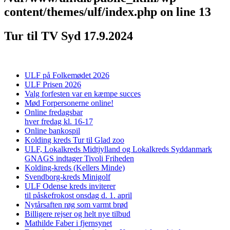
content/themes/ulf/index.php
on line
13
Tur til TV Syd 17.9.2024
ULF på Folkemødet 2026
ULF Prisen 2026
Valg forfesten var en kæmpe succes
Mød Forpersonerne online!
Online fredagsbar
hver fredag kl. 16-17
Online bankospil
Kolding kreds Tur til Glad zoo
ULF, Lokalkreds Midtjylland og Lokalkreds Syddanmark
GNAGS indtager Tivoli Friheden
Kolding-kreds (Kellers Minde)
Svendborg-kreds Minigolf
ULF Odense kreds inviterer
til påskefrokost onsdag d. 1. april
Nytårsaften røg som varmt brød
Billigere rejser og helt nye tilbud
Mathilde Faber i fjernsynet