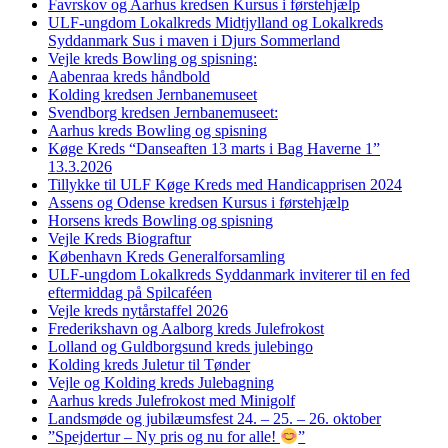
Favrskov og Aarhus kredsen Kursus i førstehjælp
ULF-ungdom Lokalkreds Midtjylland og Lokalkreds
Syddanmark Sus i maven i Djurs Sommerland
Vejle kreds Bowling og spisning:
Aabenraa kreds håndbold
Kolding kredsen Jernbanemuseet
Svendborg kredsen Jernbanemuseet:
Aarhus kreds Bowling og spisning
Køge Kreds “Danseaften 13 marts i Bag Haverne 1”
13.3.2026
Tillykke til ULF Køge Kreds med Handicapprisen 2024
Assens og Odense kredsen Kursus i førstehjælp
Horsens kreds Bowling og spisning
Vejle Kreds Biograftur
København Kreds Generalforsamling
ULF-ungdom Lokalkreds Syddanmark inviterer til en fed
eftermiddag på Spilcaféen
Vejle kreds nytårstaffel 2026
Frederikshavn og Aalborg kreds Julefrokost
Lolland og Guldborgsund kreds julebingo
Kolding kreds Juletur til Tønder
Vejle og Kolding kreds Julebagning
Aarhus kreds Julefrokost med Minigolf
Landsmøde og jubilæumsfest 24. – 25. – 26. oktober
”Spejdertur – Ny pris og nu for alle!
”