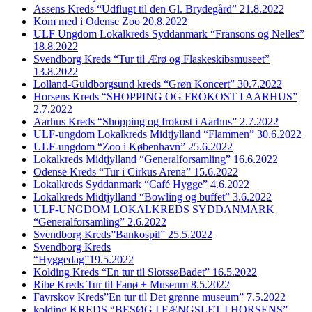
Assens Kreds “Udflugt til den Gl. Brydegård” 21.8.2022
Kom med i Odense Zoo 20.8.2022
ULF Ungdom Lokalkreds Syddanmark “Fransons og Nelles”
18.8.2022
Svendborg Kreds “Tur til Ærø og Flaskeskibsmuseet”
13.8.2022
Lolland-Guldborgsund kreds “Grøn Koncert” 30.7.2022
Horsens Kreds “SHOPPING OG FROKOST I AARHUS”
2.7.2022
Aarhus Kreds “Shopping og frokost i Aarhus” 2.7.2022
ULF-ungdom Lokalkreds Midtjylland “Flammen” 30.6.2022
ULF-ungdom “Zoo i København” 25.6.2022
Lokalkreds Midtjylland “Generalforsamling” 16.6.2022
Odense Kreds “Tur i Cirkus Arena” 15.6.2022
Lokalkreds Syddanmark “Café Hygge” 4.6.2022
Lokalkreds Midtjylland “Bowling og buffet” 3.6.2022
ULF-UNGDOM LOKALKREDS SYDDANMARK
“Generalforsamling” 2.6.2022
Svendborg Kreds”Bankospil” 25.5.2022
Svendborg Kreds
“Hyggedag”19.5.2022
Kolding Kreds “En tur til SlotssøBadet” 16.5.2022
Ribe Kreds Tur til Fanø + Museum 8.5.2022
Favrskov Kreds”En tur til Det grønne museum” 7.5.2022
kolding KREDS “BESØG I FÆNGSLET I HORSENS”