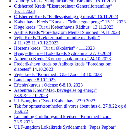
Aalborg Kreds “Skulpturparken i Blokhus” 18.11.2023
Odsherred Kreds “Ekstraordinær Generalforsamling”
16.11.2023
Odsherred Kreds “Fællesspisning og musik” 16.11.2023
København Kreds “Kursus i ”Mine egne penge” 15.11.2023
Køge kreds “Tur til Københavns Rådhus” 13.11.2023
Aarhus Kreds “Foredrag om Mental Sundhed” 9.11.2023
Vejle Kreds “Lækker mad – mindre madspild”
4.11.+25.11.+9.12.2023
Horsens kreds “Tur til Økolariet” 4.11.2023
Hyggeaften med Lokalkreds Syddanmar 27.10.2024
Aabenraa Kreds “Kom og snak om sex” 24.10.2023
Frederikshavn kreds og Aalborg kreds “Foredrag om
diabetes” 14.10.2023
Vejle kreds “Kom med i Glad Zoo” 14.10.2023
Landsmøde 8.10.2023
Efterårskursus i Odense 6-8.10. 2023
Aabenraa Kreds”Mad, bevægelse og energi”
28.9.&12.10.2023
ULF-ungdom “Zoo i Københav” 23.9.2023
Tak for opmærksomheden til vores åbent hus d. 27.8.22 og d.
16.9.22
Lolland og Guldborgsund kredsen “Kom med i zoo”
23.9.2023
ULF-ungdom Lokalkreds Syddanmark “Papas Papbar”