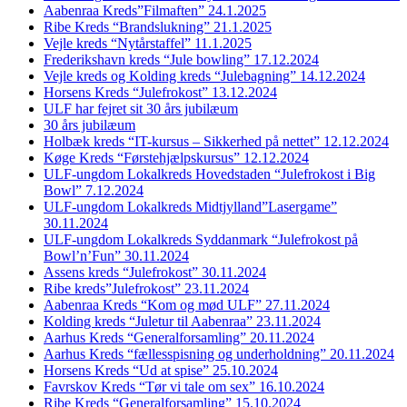
Aabenraa Kreds”Filmaften” 24.1.2025
Ribe Kreds “Brandslukning” 21.1.2025
Vejle kreds “Nytårstaffel” 11.1.2025
Frederikshavn kreds “Jule bowling” 17.12.2024
Vejle kreds og Kolding kreds “Julebagning” 14.12.2024
Horsens Kreds “Julefrokost” 13.12.2024
ULF har fejret sit 30 års jubilæum
30 års jubilæum
Holbæk kreds “IT-kursus – Sikkerhed på nettet” 12.12.2024
Køge Kreds “Førstehjælpskursus” 12.12.2024
ULF-ungdom Lokalkreds Hovedstaden “Julefrokost i Big
Bowl” 7.12.2024
ULF-ungdom Lokalkreds Midtjylland”Lasergame”
30.11.2024
ULF-ungdom Lokalkreds Syddanmark “Julefrokost på
Bowl’n’Fun” 30.11.2024
Assens kreds “Julefrokost” 30.11.2024
Ribe kreds”Julefrokost” 23.11.2024
Aabenraa Kreds “Kom og mød ULF” 27.11.2024
Kolding kreds “Juletur til Aabenraa” 23.11.2024
Aarhus Kreds “Generalforsamling” 20.11.2024
Aarhus Kreds “fællesspisning og underholdning” 20.11.2024
Horsens Kreds “Ud at spise” 25.10.2024
Favrskov Kreds “Tør vi tale om sex” 16.10.2024
Ribe Kreds “Generalforsamling” 15.10.2024