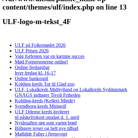
content/themes/ulf/index.php
on line
13
ULF-logo-m-tekst_4F
ULF på Folkemødet 2026
ULF Prisen 2026
Valg forfesten var en kæmpe succes
Mød Forpersonerne online!
Online fredagsbar
hver fredag kl. 16-17
Online bankospil
Kolding kreds Tur til Glad zoo
ULF, Lokalkreds Midtjylland og Lokalkreds Syddanmark
GNAGS indtager Tivoli Friheden
Kolding-kreds (Kellers Minde)
Svendborg-kreds Minigolf
ULF Odense kreds inviterer
til påskefrokost onsdag d. 1. april
Nytårsaften røg som varmt brød
Billigere rejser og helt nye tilbud
Mathilde Faber i fjernsynet