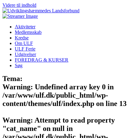
Videre til indhold
Aktiviteter
Medlemsskab
Kredse
Om ULF
ULF Ferie
Udgivelser
FOREDRAG & KURSER
Søg
Tema:
Warning
: Undefined array key 0 in
/var/www/ulf.dk/public_html/wp-
content/themes/ulf/index.php
on line
13
Warning
: Attempt to read property
"cat_name" on null in
/var/www/ulf.dk/public_html/wp-