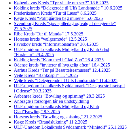
Københavns Kreds “Tør vi tale om sex?” 18.6.2025
Kolding kreds “Delegerede til Ulfs Landsmøde ” 10.6.2025
Frederikshavn Kreds “Tur til Læsø” 8.6.2025
Køge Kreds “Politigården bag murene” 5.6.2025
Svendborg Kreds “sjov spilledag og valg af delegerede”
27.5.2025
Ribe Kreds”Tur til Mandø” 17.5.2025
Horsens kreds “vælgermøde” 12.5.2025
Favrskov kreds “Informationsaften” 30.4.2025
ULF-ungdom Lokalkreds Midtjylland og Klub Glad
“Forårstur” 29.4.2025
Kolding kreds “Kom med i Glad Zoo” 26.4.2025
Odense kreds “inviterer til hyggelig aften” 16.4.2025
Aarhus Kreds “Tur på Besættelsesmuseet” 12.4.2025
Vejle Kreds “Bankospil” 11.4.2025
Vejle kreds “Delegerende til Ulfs Landsmøde” 11.4.2025
ULF-ungdom Lokalkreds Syddanmark “De sjoveste brætspil
i Odense” 30.3.2025
Aabenraa kreds “Bowling og spisning” 28.3.2025
Anbragte i forsorgen får en undskyldning
ULF-ungdom Lokalkreds Midtjylland og Klub
Glad”Bowling” 8.3.2025
Horsens kreds “Bowling og spisning” 21.2.2025
Køge Kreds “Brandslukning” 11.2.2025
ULF-Ungdom Lokalkreds Syddanmark “Minigolf” 25.1.2025