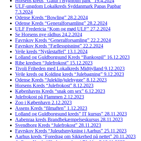
Horsens kreds “Gåtur i Bygholm park” 19.4.2024
ULF-ungdom Lokalkreds Syddanmark Papas Papbar
7.3.2024
Odense Kreds “Bowling” 28.2.2024
Odense Kreds “Generalforsamling” 28.2.2024
ULF Fredericia “Kom og mød ULF” 27.2.2024
Se Horsens nye rådhus 24.2.2024
Favrskov Kreds “Generalforsamling” 22.2.2024
Favrskov Kreds “Fællesspisning” 22.2.2024
Vejle kreds “Nytårstaffel” 13.1.2024
Lolland og Guldborgsund Kreds “Bankospil” 16.12.2023
Ribe kredsen “Julefrokost” 15.12.2023
Tivoli Friheden med Lokalkreds Midtjylland 9.12.2023
Vejle kreds og Kolding kreds “Julebagning” 9.12.2023
Odense Kreds “Juleklip/julehygge” 8.12.2023
Horsens Kreds “Julefrokost” 8.12.2023
Københavns Kreds “snak om sex” 6.12.2023
Julefrokost på Flammen 2.12.2023
Zoo i København 2.12.2023
Assens Kreds “filmaften” 1.12.2023
Lolland og Guldborgsund kreds” IT kursus” 28.11.2023
Aabenraa kreds Brandbekæmpelseskursus 28.11.2023
Svendborg Kreds “Julefrokost” 28.11.2023
Favrskov Kreds “Juleudsmykning i Aarhus” 25.11.2023
Aarhus kreds “Foredrag om Sikkerhed på nettet” 20.11.2023