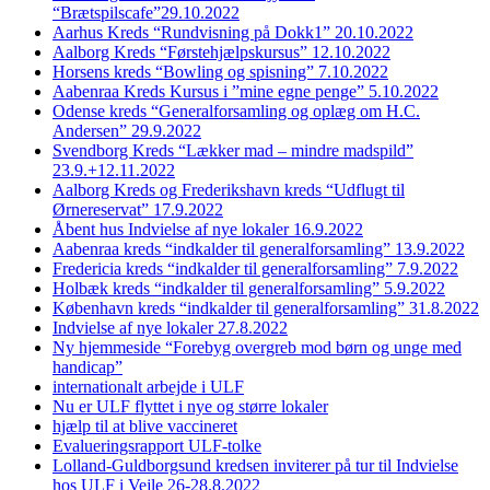
“Brætspilscafe”29.10.2022
Aarhus Kreds “Rundvisning på Dokk1” 20.10.2022
Aalborg Kreds “Førstehjælpskursus” 12.10.2022
Horsens kreds “Bowling og spisning” 7.10.2022
Aabenraa Kreds Kursus i ”mine egne penge” 5.10.2022
Odense kreds “Generalforsamling og oplæg om H.C.
Andersen” 29.9.2022
Svendborg Kreds “Lækker mad – mindre madspild”
23.9.+12.11.2022
Aalborg Kreds og Frederikshavn kreds “Udflugt til
Ørnereservat” 17.9.2022
Åbent hus Indvielse af nye lokaler 16.9.2022
Aabenraa kreds “indkalder til generalforsamling” 13.9.2022
Fredericia kreds “indkalder til generalforsamling” 7.9.2022
Holbæk kreds “indkalder til generalforsamling” 5.9.2022
København kreds “indkalder til generalforsamling” 31.8.2022
Indvielse af nye lokaler 27.8.2022
Ny hjemmeside “Forebyg overgreb mod børn og unge med
handicap”
internationalt arbejde i ULF
Nu er ULF flyttet i nye og større lokaler
hjælp til at blive vaccineret
Evalueringsrapport ULF-tolke
Lolland-Guldborgsund kredsen inviterer på tur til Indvielse
hos ULF i Vejle 26-28.8.2022