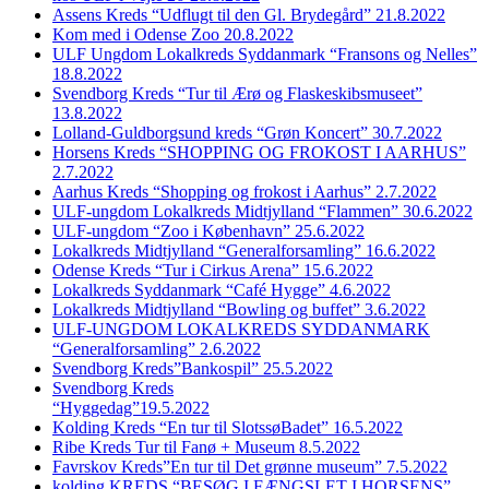
Assens Kreds “Udflugt til den Gl. Brydegård” 21.8.2022
Kom med i Odense Zoo 20.8.2022
ULF Ungdom Lokalkreds Syddanmark “Fransons og Nelles”
18.8.2022
Svendborg Kreds “Tur til Ærø og Flaskeskibsmuseet”
13.8.2022
Lolland-Guldborgsund kreds “Grøn Koncert” 30.7.2022
Horsens Kreds “SHOPPING OG FROKOST I AARHUS”
2.7.2022
Aarhus Kreds “Shopping og frokost i Aarhus” 2.7.2022
ULF-ungdom Lokalkreds Midtjylland “Flammen” 30.6.2022
ULF-ungdom “Zoo i København” 25.6.2022
Lokalkreds Midtjylland “Generalforsamling” 16.6.2022
Odense Kreds “Tur i Cirkus Arena” 15.6.2022
Lokalkreds Syddanmark “Café Hygge” 4.6.2022
Lokalkreds Midtjylland “Bowling og buffet” 3.6.2022
ULF-UNGDOM LOKALKREDS SYDDANMARK
“Generalforsamling” 2.6.2022
Svendborg Kreds”Bankospil” 25.5.2022
Svendborg Kreds
“Hyggedag”19.5.2022
Kolding Kreds “En tur til SlotssøBadet” 16.5.2022
Ribe Kreds Tur til Fanø + Museum 8.5.2022
Favrskov Kreds”En tur til Det grønne museum” 7.5.2022
kolding KREDS “BESØG I FÆNGSLET I HORSENS”