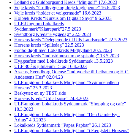
Lolland og Guldborgsund Kreds “Minigolf” 17.6.2023
Vejle kreds “Grillhygge og dreje kuglepenne” 16.6.2023
Vejle kreds “holder et vælgermøde” 16.6.2023
Holbæk Kreds “Kursus om Digitalt Snyd” 9.6.2023
ULF-Ungdom Lokalkreds
Syddanmark”Klatrepark”27.5.2023
Svendborg Kreds”Hyggedag” 22.5.2023
Horsens kreds “Delegerende til Ulfs Landsmøde” 22.5.2023
Horsens kreds “Spilledag” 22.5.2023
Fodboldgolf med Lokalkreds Midtjylland 20.5.2023
Horsens kreds “Industrimuseum og spisning” 13.5.2023
Hyggeaften med Lokalkreds Syddanmark 13.5.2023
ULF 30 års jubilæum 15 og 16.4.2023
Assens, Svendborg,Odense “Indbydelse til Letbanen og H.C.
Andersens Hus” 02.04.23
ULF-ungdom Lokalkreds Midtjylland “Svømmehallen i
Horsens” 25.3.2023
Beskyttet: en ny TEST side
Horsens Kreds “Ud at spise” 24.3.2023
ULF-ungdom Lokalkreds Syddanmark “Shopping og cafe”
18.3.2023
ULF-ungdom Lokalkreds Midtjylland “Den Gamle By i
Århus” 4.3.2023
Lokalkreds Syddanmark “Papas Papbar” 26.1.2023
ULF-ungdom Lokalkreds Midtjylland “i Fængslet i Horsens”