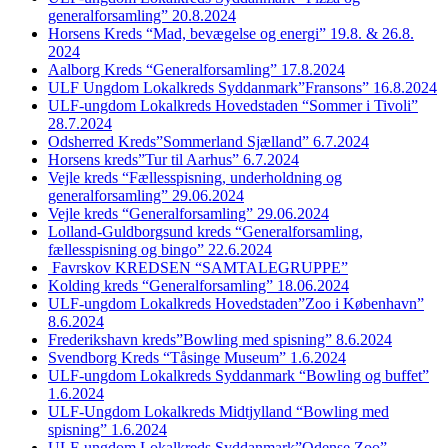
generalforsamling” 20.8.2024
Horsens Kreds “Mad, bevægelse og energi” 19.8. & 26.8.
2024
Aalborg Kreds “Generalforsamling” 17.8.2024
ULF Ungdom Lokalkreds Syddanmark”Fransons” 16.8.2024
ULF-ungdom Lokalkreds Hovedstaden “Sommer i Tivoli”
28.7.2024
Odsherred Kreds”Sommerland Sjælland” 6.7.2024
Horsens kreds”Tur til Aarhus” 6.7.2024
Vejle kreds “Fællesspisning, underholdning og
generalforsamling” 29.06.2024
Vejle kreds “Generalforsamling” 29.06.2024
Lolland-Guldborgsund kreds “Generalforsamling,
fællesspisning og bingo” 22.6.2024
Favrskov KREDSEN “SAMTALEGRUPPE”
Kolding kreds “Generalforsamling” 18.06.2024
ULF-ungdom Lokalkreds Hovedstaden”Zoo i København”
8.6.2024
Frederikshavn kreds”Bowling med spisning” 8.6.2024
Svendborg Kreds “Tåsinge Museum” 1.6.2024
ULF-ungdom Lokalkreds Syddanmark “Bowling og buffet”
1.6.2024
ULF-Ungdom Lokalkreds Midtjylland “Bowling med
spisning” 1.6.2024
ULF-ungdom Lokalkreds Syddanmark”Odense Zoo”