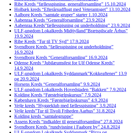
Ribe Kreds “fællesspisning, generalforsamling” 15.10.2024
Holbæk kreds “Efterårsudflugt med Veterantoget” 13.10.2024
Aalborg Kreds “samtale gruper” starter 1.10.2024
Aabenraa Kreds “Generalforsamling” 23.9.2024
Aabenraa Kreds”fællesspisning og underholdning” 23.9.2024
ULF-ungdom Lokalkreds Midtjylland”Brætspilscafe Århus”
19.9.2024
Ribe Kreds “Tur til TV Syd” 17.9.2024
Svendborg Kreds “fællesspisning og underholdning”
16.9.2024
Svendborg Kreds “Generalforsamling” 16.9.2024
Odense Kreds “Jubilæumsfest for Ulf Odense Kreds”
14.9.2024
ULF-ungdom Lokalkreds Syddanmark”Kokkeaftener” 13.9
og 20.9.2024
Horsens Kreds “Generalforsamling” 9.9.2024
ULF-ungdom Lokalkreds Hovedstaden “Bakken” 7.9.2024
Kolding Kreds “Førstehjælpskursus” 7.9.2024
København Kreds “Førstehjælpskursus” 4.9.2024
Vejle kreds “Hyggeklub med fællesspisning” 3.9.2024
Vejle kreds”Tur til Tivoli Friheden Aarhus” 31.8.2024
Kolding kreds “samtalegruppe”
Assens Kreds “indkalder til generalforsamling” 27.8.2024
Svendborg Kreds “rundvisning i Faaborg by” 24.8.2024
ULF-ungdom Lokalkreds Syddanmark “Pizza og