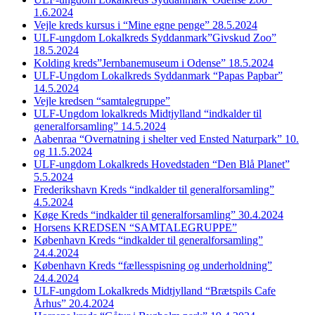
1.6.2024
Vejle kreds kursus i “Mine egne penge” 28.5.2024
ULF-ungdom Lokalkreds Syddanmark”Givskud Zoo”
18.5.2024
Kolding kreds”Jernbanemuseum i Odense” 18.5.2024
ULF-Ungdom Lokalkreds Syddanmark “Papas Papbar”
14.5.2024
Vejle kredsen “samtalegruppe”
ULF-Ungdom lokalkreds Midtjylland “indkalder til
generalforsamling” 14.5.2024
Aabenraa “Overnatning i shelter ved Ensted Naturpark” 10.
og 11.5.2024
ULF-ungdom Lokalkreds Hovedstaden “Den Blå Planet”
5.5.2024
Frederikshavn Kreds “indkalder til generalforsamling”
4.5.2024
Køge Kreds “indkalder til generalforsamling” 30.4.2024
Horsens KREDSEN “SAMTALEGRUPPE”
København Kreds “indkalder til generalforsamling”
24.4.2024
København Kreds “fællesspisning og underholdning”
24.4.2024
ULF-ungdom Lokalkreds Midtjylland “Brætspils Cafe
Århus” 20.4.2024