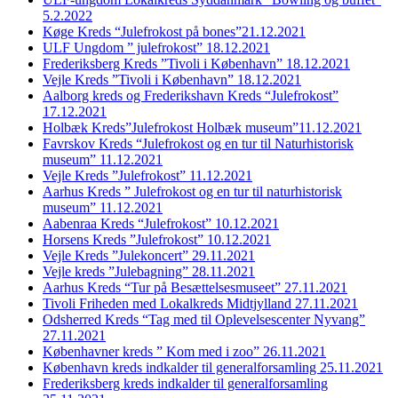
5.2.2022
Køge Kreds “Julefrokost på bones”21.12.2021
ULF Ungdom ” julefrokost” 18.12.2021
Frederiksberg Kreds ”Tivoli i København” 18.12.2021
Vejle Kreds ”Tivoli i København” 18.12.2021
Aalborg kreds og Frederikshavn Kreds “Julefrokost”
17.12.2021
Holbæk Kreds”Julefrokost Holbæk museum”11.12.2021
Favrskov Kreds “Julefrokost og en tur til Naturhistorisk
museum” 11.12.2021
Vejle Kreds ”Julefrokost” 11.12.2021
Aarhus Kreds ” Julefrokost og en tur til naturhistorisk
museum” 11.12.2021
Aabenraa Kreds “Julefrokost” 10.12.2021
Horsens Kreds ”Julefrokost” 10.12.2021
Vejle Kreds ”Julekoncert” 29.11.2021
Vejle kreds ”Julebagning” 28.11.2021
Aarhus Kreds “Tur på Besættelsesmuseet” 27.11.2021
Tivoli Friheden med Lokalkreds Midtjylland 27.11.2021
Odsherred Kreds “Tag med til Oplevelsescenter Nyvang”
27.11.2021
Københavner kreds ” Kom med i zoo” 26.11.2021
København kreds indkalder til generalforsamling 25.11.2021
Frederiksberg kreds indkalder til generalforsamling