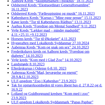
Aalborg Kreds “Skulpturparken i Blokhus” 18.11.2023
Odsherred Kreds “Ekstraordinær Generalforsamling”
16.11.2023
Odsherred Kreds “Fællesspisning og musik” 16.11.2023
København Kreds “Kursus i ”Mine egne penge” 15.11.2023
Køge kreds “Tur til Københavns Rådhus” 13.11.2023
Aarhus Kreds “Foredrag om Mental Sundhed” 9.11.2023
Vejle Kreds “Lækker mad – mindre madspild”
4.11.+25.11.+9.12.2023
Horsens kreds “Tur til Økolariet” 4.11.2023
Hyggeaften med Lokalkreds Syddanmar 27.10.2024
Aabenraa Kreds “Kom og snak om sex” 24.10.2023
Frederikshavn kreds og Aalborg kreds “Foredrag om
diabetes” 14.10.2023
Vejle kreds “Kom med i Glad Zoo” 14.10.2023
Landsmøde 8.10.2023
Efterårskursus i Odense 6-8.10. 2023
Aabenraa Kreds”Mad, bevægelse og energi”
28.9.&12.10.2023
ULF-ungdom “Zoo i Københav” 23.9.2023
Tak for opmærksomheden til vores åbent hus d. 27.8.22 og d.
16.9.22
Lolland og Guldborgsund kredsen “Kom med i zoo”
23.9.2023
ULF-ungdom Lokalkreds Syddanmark “Papas Papbar”