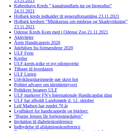
25.11.2021
København Kreds ” kanalrundfarts tur og biograftur”
24.11.2021
Holbæk kreds indkalder til generalforsamling 23.11.2021
Holbæk kredsen “Minikursus om misbrug og Skadevirkning”
23.11.2021
Odense Kreds Kom med i Odense Zoo 21.11.2021
Aktiviteter
Årets Handicappris 2020
Julehilsen fra formændene 2020
ULF Ferie
Kredse
ULF-kreds-tolke et nyt pilotprojekt
Tilbage til hverdagen
ULF Linjen
Udviklingshæmmede gør skrot hot
Politiet advarer om identitetstyveri
Politikere besøger ULF
ULF markerer FN’s Internationale Handicapdag idag
ULF har afholdt Landsmøde d. 12. oktober
Leif Madsen har rundet 70 år
Lystfiskeri for handicappede og hjælper:
”Bjarne Jensen får fortjenstmedaljen”
Invitation til diabeteskonference
Indbydelse til afslutningskonference