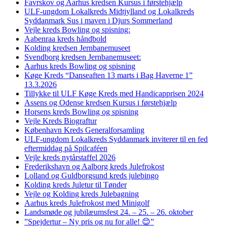
Favrskov og Aarhus kredsen Kursus i førstehjælp
ULF-ungdom Lokalkreds Midtjylland og Lokalkreds
Syddanmark Sus i maven i Djurs Sommerland
Vejle kreds Bowling og spisning:
Aabenraa kreds håndbold
Kolding kredsen Jernbanemuseet
Svendborg kredsen Jernbanemuseet:
Aarhus kreds Bowling og spisning
Køge Kreds “Danseaften 13 marts i Bag Haverne 1”
13.3.2026
Tillykke til ULF Køge Kreds med Handicapprisen 2024
Assens og Odense kredsen Kursus i førstehjælp
Horsens kreds Bowling og spisning
Vejle Kreds Biograftur
København Kreds Generalforsamling
ULF-ungdom Lokalkreds Syddanmark inviterer til en fed
eftermiddag på Spilcaféen
Vejle kreds nytårstaffel 2026
Frederikshavn og Aalborg kreds Julefrokost
Lolland og Guldborgsund kreds julebingo
Kolding kreds Juletur til Tønder
Vejle og Kolding kreds Julebagning
Aarhus kreds Julefrokost med Minigolf
Landsmøde og jubilæumsfest 24. – 25. – 26. oktober
”Spejdertur – Ny pris og nu for alle! 😊”