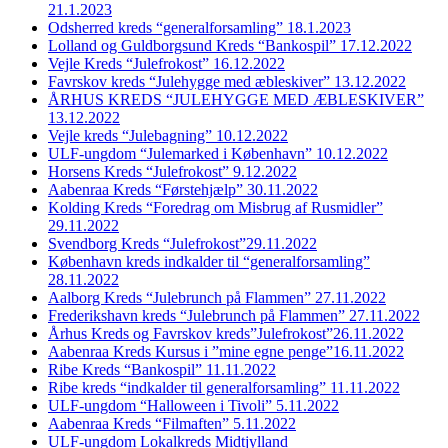
21.1.2023
Odsherred kreds “generalforsamling” 18.1.2023
Lolland og Guldborgsund Kreds “Bankospil” 17.12.2022
Vejle Kreds “Julefrokost” 16.12.2022
Favrskov kreds “Julehygge med æbleskiver” 13.12.2022
ÅRHUS KREDS “JULEHYGGE MED ÆBLESKIVER”
13.12.2022
Vejle kreds “Julebagning” 10.12.2022
ULF-ungdom “Julemarked i København” 10.12.2022
Horsens Kreds “Julefrokost” 9.12.2022
Aabenraa Kreds “Førstehjælp” 30.11.2022
Kolding Kreds “Foredrag om Misbrug af Rusmidler”
29.11.2022
Svendborg Kreds “Julefrokost”29.11.2022
København kreds indkalder til “generalforsamling”
28.11.2022
Aalborg Kreds “Julebrunch på Flammen” 27.11.2022
Frederikshavn kreds “Julebrunch på Flammen” 27.11.2022
Århus Kreds og Favrskov kreds”Julefrokost”26.11.2022
Aabenraa Kreds Kursus i ”mine egne penge”16.11.2022
Ribe Kreds “Bankospil” 11.11.2022
Ribe kreds “indkalder til generalforsamling” 11.11.2022
ULF-ungdom “Halloween i Tivoli” 5.11.2022
Aabenraa Kreds “Filmaften” 5.11.2022
ULF-ungdom Lokalkreds Midtjylland