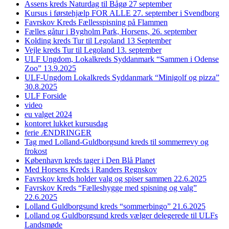
Assens kreds Naturdag til Bågø 27 september
Kursus i førstehjælp FOR ALLE 27. september i Svendborg
Favrskov Kreds Fællesspisning på Flammen
Fælles gåtur i Bygholm Park, Horsens, 26. september
Kolding kreds Tur til Legoland 13 September
Vejle kreds Tur til Legoland 13. september
ULF Ungdom, Lokalkreds Syddanmark “Sammen i Odense
Zoo” 13.9.2025
ULF-Ungdom Lokalkreds Syddanmark “Minigolf og pizza”
30.8.2025
ULF Forside
video
eu valget 2024
kontoret lukket kursusdag
ferie ÆNDRINGER
Tag med Lolland-Guldborgsund kreds til sommerrevy og
frokost
København kreds tager i Den Blå Planet
Med Horsens Kreds i Randers Regnskov
Favrskov kreds holder valg og spiser sammen 22.6.2025
Favrskov Kreds “Fælleshygge med spisning og valg”
22.6.2025
Lolland Guldborgsund kreds “sommerbingo” 21.6.2025
Lolland og Guldborgsund kreds vælger delegerede til ULFs
Landsmøde