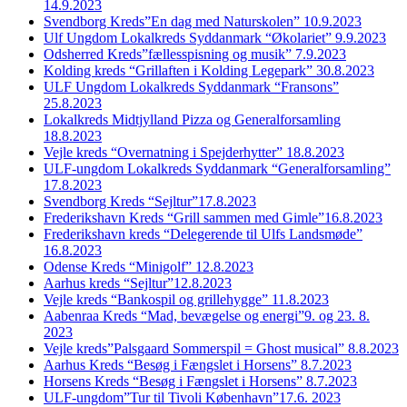
14.9.2023
Svendborg Kreds”En dag med Naturskolen” 10.9.2023
Ulf Ungdom Lokalkreds Syddanmark “Økolariet” 9.9.2023
Odsherred Kreds”fællesspisning og musik” 7.9.2023
Kolding kreds “Grillaften i Kolding Legepark” 30.8.2023
ULF Ungdom Lokalkreds Syddanmark “Fransons”
25.8.2023
Lokalkreds Midtjylland Pizza og Generalforsamling
18.8.2023
Vejle kreds “Overnatning i Spejderhytter” 18.8.2023
ULF-ungdom Lokalkreds Syddanmark “Generalforsamling”
17.8.2023
Svendborg Kreds “Sejltur”17.8.2023
Frederikshavn Kreds “Grill sammen med Gimle”16.8.2023
Frederikshavn kreds “Delegerende til Ulfs Landsmøde”
16.8.2023
Odense Kreds “Minigolf” 12.8.2023
Aarhus kreds “Sejltur”12.8.2023
Vejle kreds “Bankospil og grillehygge” 11.8.2023
Aabenraa Kreds “Mad, bevægelse og energi”9. og 23. 8.
2023
Vejle kreds”Palsgaard Sommerspil = Ghost musical” 8.8.2023
Aarhus Kreds “Besøg i Fængslet i Horsens” 8.7.2023
Horsens Kreds “Besøg i Fængslet i Horsens” 8.7.2023
ULF-ungdom”Tur til Tivoli København”17.6. 2023