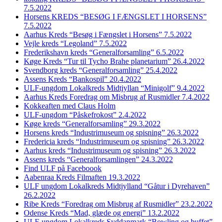
7.5.2022
Horsens KREDS “BESØG I FÆNGSLET I HORSENS”
7.5.2022
Aarhus Kreds “Besøg i Fængslet i Horsens” 7.5.2022
Vejle kreds “Legoland” 7.5.2022
Frederikshavn kreds “Generalforsamling” 6.5.2022
Køge Kreds “Tur til Tycho Brahe planetarium” 26.4.2022
Svendborg kreds “Generalforsamling” 25.4.2022
Assens Kreds “Bankospil” 20.4.2022
ULF-ungdom Lokalkreds Midtjyllan “Minigolf” 9.4.2022
Aarhus Kreds Foredrag om Misbrug af Rusmidler 7.4.2022
Kokkeaften med Claus Holm
ULF-ungdom “Påskefrokost” 2.4.2022
Køge kreds “Generalforsamling” 29.3.2022
Horsens kreds “Industrimuseum og spisning” 26.3.2022
Fredericia kreds “Industrimuseum og spisning” 26.3.2022
Aarhus kreds “Industrimuseum og spisning” 26.3.2022
Assens kreds “Generalforsamlingen” 24.3.2022
Find ULF på Faceboook
Aabenraa Kreds Filmaften 19.3.2022
ULF ungdom Lokalkreds Midtjylland “Gåtur i Dyrehaven”
26.2.2022
Ribe Kreds “Foredrag om Misbrug af Rusmidler” 23.2.2022
Odense Kreds “Mad, glæde og energi” 13.2.2022
ULF-ungdom Lokalkreds Syddanmark “Bowling og buffet”