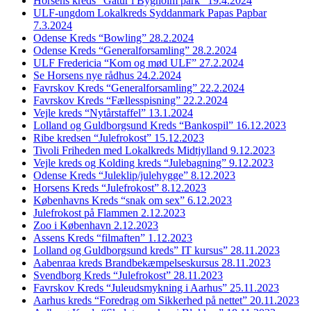
Horsens kreds “Gåtur i Bygholm park” 19.4.2024
ULF-ungdom Lokalkreds Syddanmark Papas Papbar
7.3.2024
Odense Kreds “Bowling” 28.2.2024
Odense Kreds “Generalforsamling” 28.2.2024
ULF Fredericia “Kom og mød ULF” 27.2.2024
Se Horsens nye rådhus 24.2.2024
Favrskov Kreds “Generalforsamling” 22.2.2024
Favrskov Kreds “Fællesspisning” 22.2.2024
Vejle kreds “Nytårstaffel” 13.1.2024
Lolland og Guldborgsund Kreds “Bankospil” 16.12.2023
Ribe kredsen “Julefrokost” 15.12.2023
Tivoli Friheden med Lokalkreds Midtjylland 9.12.2023
Vejle kreds og Kolding kreds “Julebagning” 9.12.2023
Odense Kreds “Juleklip/julehygge” 8.12.2023
Horsens Kreds “Julefrokost” 8.12.2023
Københavns Kreds “snak om sex” 6.12.2023
Julefrokost på Flammen 2.12.2023
Zoo i København 2.12.2023
Assens Kreds “filmaften” 1.12.2023
Lolland og Guldborgsund kreds” IT kursus” 28.11.2023
Aabenraa kreds Brandbekæmpelseskursus 28.11.2023
Svendborg Kreds “Julefrokost” 28.11.2023
Favrskov Kreds “Juleudsmykning i Aarhus” 25.11.2023
Aarhus kreds “Foredrag om Sikkerhed på nettet” 20.11.2023