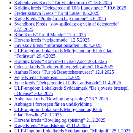
Københavns Kreds “Tør vi tale om sex?” 18.6.2025
Kolding kreds “Delegerede til Ulfs Landsmøde ” 10.6.2025
Frederikshavn Kreds “Tur til Læsø” 8.6.2025
Køge Kreds “Politigården bag murene” 5.6.2025
Svendborg Kreds “sjov spilledag og valg af delegerede”
27.5.2025
Ribe Kreds”Tur til Mandø” 17.5.2025
Horsens kreds “vælgermøde” 12.5.2025
Favrskov kreds “Informationsaften” 30.4.2025
ULF-ungdom Lokalkreds Midtjylland og Klub Glad
“Forårstur” 29.4.2025
Kolding kreds “Kom med i Glad Zoo” 26.4.2025
Odense kreds “inviterer til hyggelig aften” 16.4.2025
Aarhus Kreds “Tur på Besættelsesmuseet” 12.4.2025
Vejle Kreds “Bankospil” 11.4.2025
Vejle kreds “Delegerende til Ulfs Landsmøde” 11.4.2025
ULF-ungdom Lokalkreds Syddanmark “De sjoveste brætspil
i Odense” 30.3.2025
Aabenraa kreds “Bowling og spisning” 28.3.2025
Anbragte i forsorgen får en undskyldning
ULF-ungdom Lokalkreds Midtjylland og Klub
Glad”Bowling” 8.3.2025
Horsens kreds “Bowling og spisning” 21.2.2025
Køge Kreds “Brandslukning” 11.2.2025
ULF-Ungdom Lokalkreds Syddanmark “Minigolf” 25.1.2025