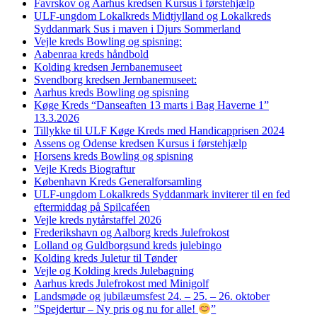
Favrskov og Aarhus kredsen Kursus i førstehjælp
ULF-ungdom Lokalkreds Midtjylland og Lokalkreds
Syddanmark Sus i maven i Djurs Sommerland
Vejle kreds Bowling og spisning:
Aabenraa kreds håndbold
Kolding kredsen Jernbanemuseet
Svendborg kredsen Jernbanemuseet:
Aarhus kreds Bowling og spisning
Køge Kreds “Danseaften 13 marts i Bag Haverne 1”
13.3.2026
Tillykke til ULF Køge Kreds med Handicapprisen 2024
Assens og Odense kredsen Kursus i førstehjælp
Horsens kreds Bowling og spisning
Vejle Kreds Biograftur
København Kreds Generalforsamling
ULF-ungdom Lokalkreds Syddanmark inviterer til en fed
eftermiddag på Spilcaféen
Vejle kreds nytårstaffel 2026
Frederikshavn og Aalborg kreds Julefrokost
Lolland og Guldborgsund kreds julebingo
Kolding kreds Juletur til Tønder
Vejle og Kolding kreds Julebagning
Aarhus kreds Julefrokost med Minigolf
Landsmøde og jubilæumsfest 24. – 25. – 26. oktober
”Spejdertur – Ny pris og nu for alle!
”