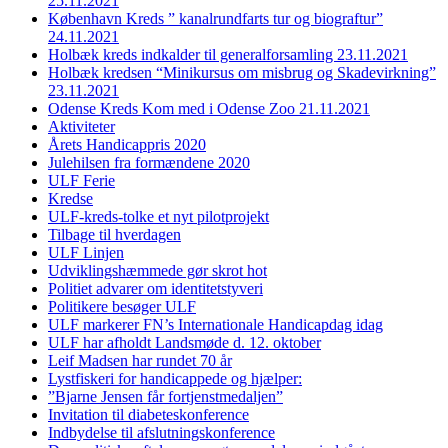
25.11.2021
København Kreds ” kanalrundfarts tur og biograftur”
24.11.2021
Holbæk kreds indkalder til generalforsamling 23.11.2021
Holbæk kredsen “Minikursus om misbrug og Skadevirkning”
23.11.2021
Odense Kreds Kom med i Odense Zoo 21.11.2021
Aktiviteter
Årets Handicappris 2020
Julehilsen fra formændene 2020
ULF Ferie
Kredse
ULF-kreds-tolke et nyt pilotprojekt
Tilbage til hverdagen
ULF Linjen
Udviklingshæmmede gør skrot hot
Politiet advarer om identitetstyveri
Politikere besøger ULF
ULF markerer FN’s Internationale Handicapdag idag
ULF har afholdt Landsmøde d. 12. oktober
Leif Madsen har rundet 70 år
Lystfiskeri for handicappede og hjælper:
”Bjarne Jensen får fortjenstmedaljen”
Invitation til diabeteskonference
Indbydelse til afslutningskonference