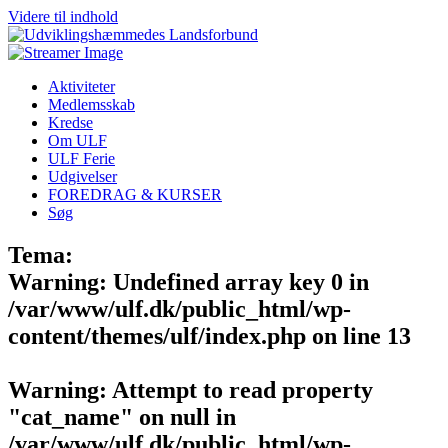
Videre til indhold
Aktiviteter
Medlemsskab
Kredse
Om ULF
ULF Ferie
Udgivelser
FOREDRAG & KURSER
Søg
Tema:
Warning
: Undefined array key 0 in
/var/www/ulf.dk/public_html/wp-
content/themes/ulf/index.php
on line
13
Warning
: Attempt to read property
"cat_name" on null in
/var/www/ulf.dk/public_html/wp-