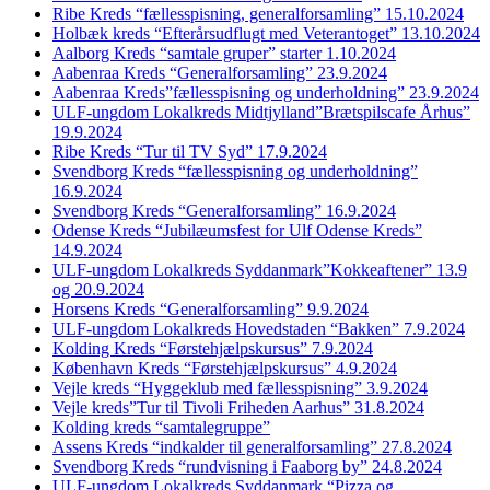
Ribe Kreds “fællesspisning, generalforsamling” 15.10.2024
Holbæk kreds “Efterårsudflugt med Veterantoget” 13.10.2024
Aalborg Kreds “samtale gruper” starter 1.10.2024
Aabenraa Kreds “Generalforsamling” 23.9.2024
Aabenraa Kreds”fællesspisning og underholdning” 23.9.2024
ULF-ungdom Lokalkreds Midtjylland”Brætspilscafe Århus”
19.9.2024
Ribe Kreds “Tur til TV Syd” 17.9.2024
Svendborg Kreds “fællesspisning og underholdning”
16.9.2024
Svendborg Kreds “Generalforsamling” 16.9.2024
Odense Kreds “Jubilæumsfest for Ulf Odense Kreds”
14.9.2024
ULF-ungdom Lokalkreds Syddanmark”Kokkeaftener” 13.9
og 20.9.2024
Horsens Kreds “Generalforsamling” 9.9.2024
ULF-ungdom Lokalkreds Hovedstaden “Bakken” 7.9.2024
Kolding Kreds “Førstehjælpskursus” 7.9.2024
København Kreds “Førstehjælpskursus” 4.9.2024
Vejle kreds “Hyggeklub med fællesspisning” 3.9.2024
Vejle kreds”Tur til Tivoli Friheden Aarhus” 31.8.2024
Kolding kreds “samtalegruppe”
Assens Kreds “indkalder til generalforsamling” 27.8.2024
Svendborg Kreds “rundvisning i Faaborg by” 24.8.2024
ULF-ungdom Lokalkreds Syddanmark “Pizza og