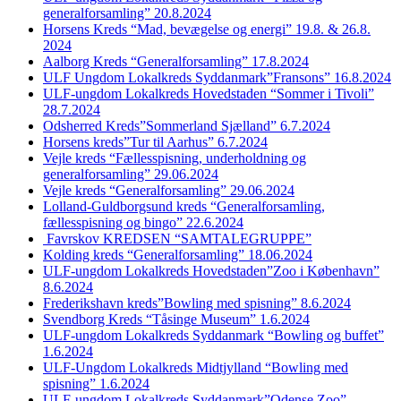
generalforsamling” 20.8.2024
Horsens Kreds “Mad, bevægelse og energi” 19.8. & 26.8.
2024
Aalborg Kreds “Generalforsamling” 17.8.2024
ULF Ungdom Lokalkreds Syddanmark”Fransons” 16.8.2024
ULF-ungdom Lokalkreds Hovedstaden “Sommer i Tivoli”
28.7.2024
Odsherred Kreds”Sommerland Sjælland” 6.7.2024
Horsens kreds”Tur til Aarhus” 6.7.2024
Vejle kreds “Fællesspisning, underholdning og
generalforsamling” 29.06.2024
Vejle kreds “Generalforsamling” 29.06.2024
Lolland-Guldborgsund kreds “Generalforsamling,
fællesspisning og bingo” 22.6.2024
Favrskov KREDSEN “SAMTALEGRUPPE”
Kolding kreds “Generalforsamling” 18.06.2024
ULF-ungdom Lokalkreds Hovedstaden”Zoo i København”
8.6.2024
Frederikshavn kreds”Bowling med spisning” 8.6.2024
Svendborg Kreds “Tåsinge Museum” 1.6.2024
ULF-ungdom Lokalkreds Syddanmark “Bowling og buffet”
1.6.2024
ULF-Ungdom Lokalkreds Midtjylland “Bowling med
spisning” 1.6.2024
ULF-ungdom Lokalkreds Syddanmark”Odense Zoo”