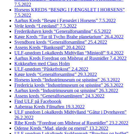
7.5.2022
Horsens KREDS “BESØG I FÆNGSLET I HORSENS”
7.5.2022
Aarhus Kreds “Besøg i Fængslet i Horsens” 7.5.2022
Vejle kreds “Legoland” 7.5.2022
Frederikshavn kreds “Generalforsamling” 6.5.2022
Køge Kreds “Tur til Tycho Brahe planetarium” 26.4.2022
Svendborg kreds “Generalforsamling” 25.4.2022
Assens Kreds “Bankospil” 20.4.2022
ULF-ungdom Lokalkreds Midtjyllan “Minigolf” 9.4.2022
Aarhus Kreds Foredrag om Misbrug af Rusmidler 7.4.2022
Kokkeaften med Claus Holm
ULF-ungdom “Påskefrokost” 2.4.2022
Køge kreds “Generalforsamling” 29.3.2022
Horsens kreds “Industrimuseum og spisning” 26.3.2022
Fredericia kreds “Industrimuseum og spisning” 26.3.2022
Aarhus kreds “Industrimuseum og spisning” 26.3.2022
Assens kreds “Generalforsamlingen” 24.3.2022
Find ULF på Faceboook
Aabenraa Kreds Filmaften 19.3.2022
ULF ungdom Lokalkreds Midtjylland “Gåtur i Dyrehaven”
26.2.2022
Ribe Kreds “Foredrag om Misbrug af Rusmidler” 23.2.2022
Odense Kreds “Mad, glæde og energi” 13.2.2022
ULF-ungdom Lokalkreds Syddanmark “Bowling og buffet”