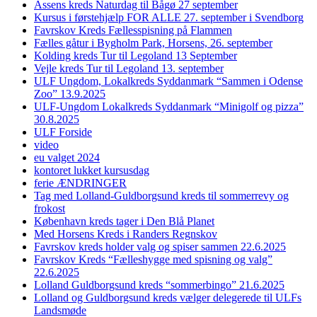
Assens kreds Naturdag til Bågø 27 september
Kursus i førstehjælp FOR ALLE 27. september i Svendborg
Favrskov Kreds Fællesspisning på Flammen
Fælles gåtur i Bygholm Park, Horsens, 26. september
Kolding kreds Tur til Legoland 13 September
Vejle kreds Tur til Legoland 13. september
ULF Ungdom, Lokalkreds Syddanmark “Sammen i Odense
Zoo” 13.9.2025
ULF-Ungdom Lokalkreds Syddanmark “Minigolf og pizza”
30.8.2025
ULF Forside
video
eu valget 2024
kontoret lukket kursusdag
ferie ÆNDRINGER
Tag med Lolland-Guldborgsund kreds til sommerrevy og
frokost
København kreds tager i Den Blå Planet
Med Horsens Kreds i Randers Regnskov
Favrskov kreds holder valg og spiser sammen 22.6.2025
Favrskov Kreds “Fælleshygge med spisning og valg”
22.6.2025
Lolland Guldborgsund kreds “sommerbingo” 21.6.2025
Lolland og Guldborgsund kreds vælger delegerede til ULFs
Landsmøde