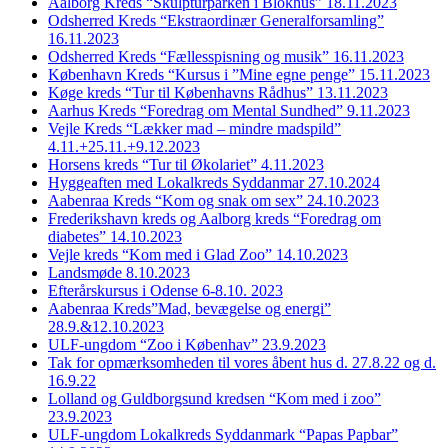
Aalborg Kreds “Skulpturparken i Blokhus” 18.11.2023
Odsherred Kreds “Ekstraordinær Generalforsamling”
16.11.2023
Odsherred Kreds “Fællesspisning og musik” 16.11.2023
København Kreds “Kursus i ”Mine egne penge” 15.11.2023
Køge kreds “Tur til Københavns Rådhus” 13.11.2023
Aarhus Kreds “Foredrag om Mental Sundhed” 9.11.2023
Vejle Kreds “Lækker mad – mindre madspild”
4.11.+25.11.+9.12.2023
Horsens kreds “Tur til Økolariet” 4.11.2023
Hyggeaften med Lokalkreds Syddanmar 27.10.2024
Aabenraa Kreds “Kom og snak om sex” 24.10.2023
Frederikshavn kreds og Aalborg kreds “Foredrag om
diabetes” 14.10.2023
Vejle kreds “Kom med i Glad Zoo” 14.10.2023
Landsmøde 8.10.2023
Efterårskursus i Odense 6-8.10. 2023
Aabenraa Kreds”Mad, bevægelse og energi”
28.9.&12.10.2023
ULF-ungdom “Zoo i Københav” 23.9.2023
Tak for opmærksomheden til vores åbent hus d. 27.8.22 og d.
16.9.22
Lolland og Guldborgsund kredsen “Kom med i zoo”
23.9.2023
ULF-ungdom Lokalkreds Syddanmark “Papas Papbar”