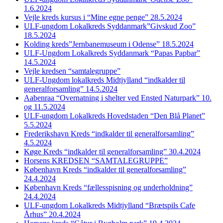
1.6.2024
Vejle kreds kursus i “Mine egne penge” 28.5.2024
ULF-ungdom Lokalkreds Syddanmark”Givskud Zoo”
18.5.2024
Kolding kreds”Jernbanemuseum i Odense” 18.5.2024
ULF-Ungdom Lokalkreds Syddanmark “Papas Papbar”
14.5.2024
Vejle kredsen “samtalegruppe”
ULF-Ungdom lokalkreds Midtjylland “indkalder til
generalforsamling” 14.5.2024
Aabenraa “Overnatning i shelter ved Ensted Naturpark” 10.
og 11.5.2024
ULF-ungdom Lokalkreds Hovedstaden “Den Blå Planet”
5.5.2024
Frederikshavn Kreds “indkalder til generalforsamling”
4.5.2024
Køge Kreds “indkalder til generalforsamling” 30.4.2024
Horsens KREDSEN “SAMTALEGRUPPE”
København Kreds “indkalder til generalforsamling”
24.4.2024
København Kreds “fællesspisning og underholdning”
24.4.2024
ULF-ungdom Lokalkreds Midtjylland “Brætspils Cafe
Århus” 20.4.2024