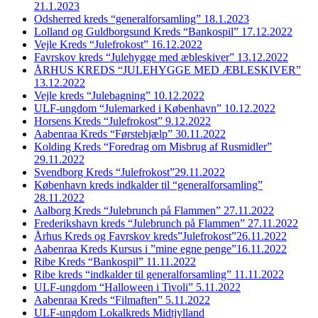
21.1.2023
Odsherred kreds “generalforsamling” 18.1.2023
Lolland og Guldborgsund Kreds “Bankospil” 17.12.2022
Vejle Kreds “Julefrokost” 16.12.2022
Favrskov kreds “Julehygge med æbleskiver” 13.12.2022
ÅRHUS KREDS “JULEHYGGE MED ÆBLESKIVER”
13.12.2022
Vejle kreds “Julebagning” 10.12.2022
ULF-ungdom “Julemarked i København” 10.12.2022
Horsens Kreds “Julefrokost” 9.12.2022
Aabenraa Kreds “Førstehjælp” 30.11.2022
Kolding Kreds “Foredrag om Misbrug af Rusmidler”
29.11.2022
Svendborg Kreds “Julefrokost”29.11.2022
København kreds indkalder til “generalforsamling”
28.11.2022
Aalborg Kreds “Julebrunch på Flammen” 27.11.2022
Frederikshavn kreds “Julebrunch på Flammen” 27.11.2022
Århus Kreds og Favrskov kreds”Julefrokost”26.11.2022
Aabenraa Kreds Kursus i ”mine egne penge”16.11.2022
Ribe Kreds “Bankospil” 11.11.2022
Ribe kreds “indkalder til generalforsamling” 11.11.2022
ULF-ungdom “Halloween i Tivoli” 5.11.2022
Aabenraa Kreds “Filmaften” 5.11.2022
ULF-ungdom Lokalkreds Midtjylland