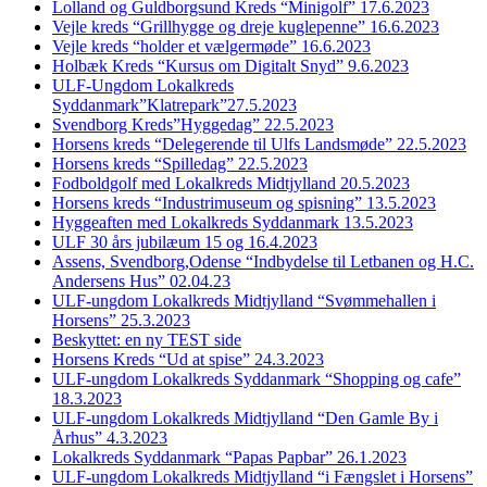
Lolland og Guldborgsund Kreds “Minigolf” 17.6.2023
Vejle kreds “Grillhygge og dreje kuglepenne” 16.6.2023
Vejle kreds “holder et vælgermøde” 16.6.2023
Holbæk Kreds “Kursus om Digitalt Snyd” 9.6.2023
ULF-Ungdom Lokalkreds
Syddanmark”Klatrepark”27.5.2023
Svendborg Kreds”Hyggedag” 22.5.2023
Horsens kreds “Delegerende til Ulfs Landsmøde” 22.5.2023
Horsens kreds “Spilledag” 22.5.2023
Fodboldgolf med Lokalkreds Midtjylland 20.5.2023
Horsens kreds “Industrimuseum og spisning” 13.5.2023
Hyggeaften med Lokalkreds Syddanmark 13.5.2023
ULF 30 års jubilæum 15 og 16.4.2023
Assens, Svendborg,Odense “Indbydelse til Letbanen og H.C.
Andersens Hus” 02.04.23
ULF-ungdom Lokalkreds Midtjylland “Svømmehallen i
Horsens” 25.3.2023
Beskyttet: en ny TEST side
Horsens Kreds “Ud at spise” 24.3.2023
ULF-ungdom Lokalkreds Syddanmark “Shopping og cafe”
18.3.2023
ULF-ungdom Lokalkreds Midtjylland “Den Gamle By i
Århus” 4.3.2023
Lokalkreds Syddanmark “Papas Papbar” 26.1.2023
ULF-ungdom Lokalkreds Midtjylland “i Fængslet i Horsens”