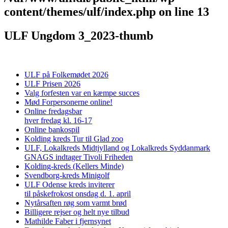
content/themes/ulf/index.php
on line
13
ULF Ungdom 3_2023-thumb
ULF på Folkemødet 2026
ULF Prisen 2026
Valg forfesten var en kæmpe succes
Mød Forpersonerne online!
Online fredagsbar
hver fredag kl. 16-17
Online bankospil
Kolding kreds Tur til Glad zoo
ULF, Lokalkreds Midtjylland og Lokalkreds Syddanmark
GNAGS indtager Tivoli Friheden
Kolding-kreds (Kellers Minde)
Svendborg-kreds Minigolf
ULF Odense kreds inviterer
til påskefrokost onsdag d. 1. april
Nytårsaften røg som varmt brød
Billigere rejser og helt nye tilbud
Mathilde Faber i fjernsynet