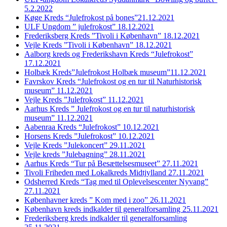
5.2.2022
Køge Kreds “Julefrokost på bones”21.12.2021
ULF Ungdom ” julefrokost” 18.12.2021
Frederiksberg Kreds ”Tivoli i København” 18.12.2021
Vejle Kreds ”Tivoli i København” 18.12.2021
Aalborg kreds og Frederikshavn Kreds “Julefrokost”
17.12.2021
Holbæk Kreds”Julefrokost Holbæk museum”11.12.2021
Favrskov Kreds “Julefrokost og en tur til Naturhistorisk
museum” 11.12.2021
Vejle Kreds ”Julefrokost” 11.12.2021
Aarhus Kreds ” Julefrokost og en tur til naturhistorisk
museum” 11.12.2021
Aabenraa Kreds “Julefrokost” 10.12.2021
Horsens Kreds ”Julefrokost” 10.12.2021
Vejle Kreds ”Julekoncert” 29.11.2021
Vejle kreds ”Julebagning” 28.11.2021
Aarhus Kreds “Tur på Besættelsesmuseet” 27.11.2021
Tivoli Friheden med Lokalkreds Midtjylland 27.11.2021
Odsherred Kreds “Tag med til Oplevelsescenter Nyvang”
27.11.2021
Københavner kreds ” Kom med i zoo” 26.11.2021
København kreds indkalder til generalforsamling 25.11.2021
Frederiksberg kreds indkalder til generalforsamling