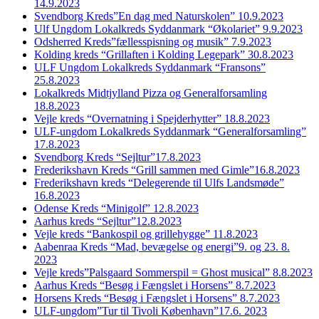
14.9.2023
Svendborg Kreds”En dag med Naturskolen” 10.9.2023
Ulf Ungdom Lokalkreds Syddanmark “Økolariet” 9.9.2023
Odsherred Kreds”fællesspisning og musik” 7.9.2023
Kolding kreds “Grillaften i Kolding Legepark” 30.8.2023
ULF Ungdom Lokalkreds Syddanmark “Fransons”
25.8.2023
Lokalkreds Midtjylland Pizza og Generalforsamling
18.8.2023
Vejle kreds “Overnatning i Spejderhytter” 18.8.2023
ULF-ungdom Lokalkreds Syddanmark “Generalforsamling”
17.8.2023
Svendborg Kreds “Sejltur”17.8.2023
Frederikshavn Kreds “Grill sammen med Gimle”16.8.2023
Frederikshavn kreds “Delegerende til Ulfs Landsmøde”
16.8.2023
Odense Kreds “Minigolf” 12.8.2023
Aarhus kreds “Sejltur”12.8.2023
Vejle kreds “Bankospil og grillehygge” 11.8.2023
Aabenraa Kreds “Mad, bevægelse og energi”9. og 23. 8.
2023
Vejle kreds”Palsgaard Sommerspil = Ghost musical” 8.8.2023
Aarhus Kreds “Besøg i Fængslet i Horsens” 8.7.2023
Horsens Kreds “Besøg i Fængslet i Horsens” 8.7.2023
ULF-ungdom”Tur til Tivoli København”17.6. 2023