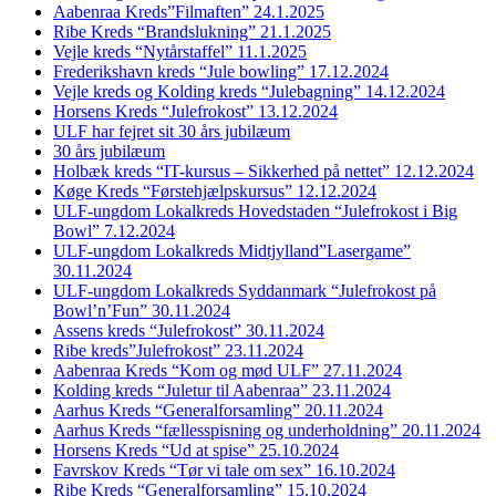
Aabenraa Kreds”Filmaften” 24.1.2025
Ribe Kreds “Brandslukning” 21.1.2025
Vejle kreds “Nytårstaffel” 11.1.2025
Frederikshavn kreds “Jule bowling” 17.12.2024
Vejle kreds og Kolding kreds “Julebagning” 14.12.2024
Horsens Kreds “Julefrokost” 13.12.2024
ULF har fejret sit 30 års jubilæum
30 års jubilæum
Holbæk kreds “IT-kursus – Sikkerhed på nettet” 12.12.2024
Køge Kreds “Førstehjælpskursus” 12.12.2024
ULF-ungdom Lokalkreds Hovedstaden “Julefrokost i Big
Bowl” 7.12.2024
ULF-ungdom Lokalkreds Midtjylland”Lasergame”
30.11.2024
ULF-ungdom Lokalkreds Syddanmark “Julefrokost på
Bowl’n’Fun” 30.11.2024
Assens kreds “Julefrokost” 30.11.2024
Ribe kreds”Julefrokost” 23.11.2024
Aabenraa Kreds “Kom og mød ULF” 27.11.2024
Kolding kreds “Juletur til Aabenraa” 23.11.2024
Aarhus Kreds “Generalforsamling” 20.11.2024
Aarhus Kreds “fællesspisning og underholdning” 20.11.2024
Horsens Kreds “Ud at spise” 25.10.2024
Favrskov Kreds “Tør vi tale om sex” 16.10.2024
Ribe Kreds “Generalforsamling” 15.10.2024