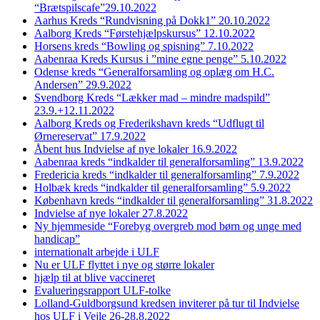
“Brætspilscafe”29.10.2022
Aarhus Kreds “Rundvisning på Dokk1” 20.10.2022
Aalborg Kreds “Førstehjælpskursus” 12.10.2022
Horsens kreds “Bowling og spisning” 7.10.2022
Aabenraa Kreds Kursus i ”mine egne penge” 5.10.2022
Odense kreds “Generalforsamling og oplæg om H.C.
Andersen” 29.9.2022
Svendborg Kreds “Lækker mad – mindre madspild”
23.9.+12.11.2022
Aalborg Kreds og Frederikshavn kreds “Udflugt til
Ørnereservat” 17.9.2022
Åbent hus Indvielse af nye lokaler 16.9.2022
Aabenraa kreds “indkalder til generalforsamling” 13.9.2022
Fredericia kreds “indkalder til generalforsamling” 7.9.2022
Holbæk kreds “indkalder til generalforsamling” 5.9.2022
København kreds “indkalder til generalforsamling” 31.8.2022
Indvielse af nye lokaler 27.8.2022
Ny hjemmeside “Forebyg overgreb mod børn og unge med
handicap”
internationalt arbejde i ULF
Nu er ULF flyttet i nye og større lokaler
hjælp til at blive vaccineret
Evalueringsrapport ULF-tolke
Lolland-Guldborgsund kredsen inviterer på tur til Indvielse
hos ULF i Vejle 26-28.8.2022