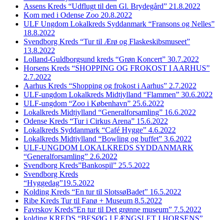
Assens Kreds “Udflugt til den Gl. Brydegård” 21.8.2022
Kom med i Odense Zoo 20.8.2022
ULF Ungdom Lokalkreds Syddanmark “Fransons og Nelles”
18.8.2022
Svendborg Kreds “Tur til Ærø og Flaskeskibsmuseet”
13.8.2022
Lolland-Guldborgsund kreds “Grøn Koncert” 30.7.2022
Horsens Kreds “SHOPPING OG FROKOST I AARHUS”
2.7.2022
Aarhus Kreds “Shopping og frokost i Aarhus” 2.7.2022
ULF-ungdom Lokalkreds Midtjylland “Flammen” 30.6.2022
ULF-ungdom “Zoo i København” 25.6.2022
Lokalkreds Midtjylland “Generalforsamling” 16.6.2022
Odense Kreds “Tur i Cirkus Arena” 15.6.2022
Lokalkreds Syddanmark “Café Hygge” 4.6.2022
Lokalkreds Midtjylland “Bowling og buffet” 3.6.2022
ULF-UNGDOM LOKALKREDS SYDDANMARK
“Generalforsamling” 2.6.2022
Svendborg Kreds”Bankospil” 25.5.2022
Svendborg Kreds
“Hyggedag”19.5.2022
Kolding Kreds “En tur til SlotssøBadet” 16.5.2022
Ribe Kreds Tur til Fanø + Museum 8.5.2022
Favrskov Kreds”En tur til Det grønne museum” 7.5.2022
kolding KREDS “BESØG I FÆNGSLET I HORSENS”