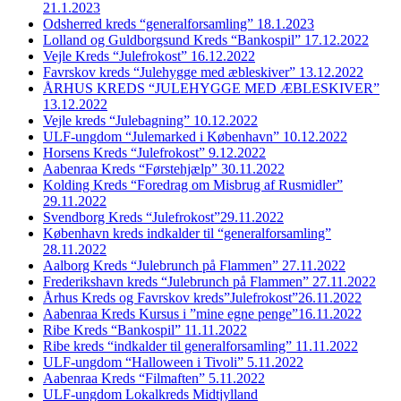
21.1.2023
Odsherred kreds “generalforsamling” 18.1.2023
Lolland og Guldborgsund Kreds “Bankospil” 17.12.2022
Vejle Kreds “Julefrokost” 16.12.2022
Favrskov kreds “Julehygge med æbleskiver” 13.12.2022
ÅRHUS KREDS “JULEHYGGE MED ÆBLESKIVER”
13.12.2022
Vejle kreds “Julebagning” 10.12.2022
ULF-ungdom “Julemarked i København” 10.12.2022
Horsens Kreds “Julefrokost” 9.12.2022
Aabenraa Kreds “Førstehjælp” 30.11.2022
Kolding Kreds “Foredrag om Misbrug af Rusmidler”
29.11.2022
Svendborg Kreds “Julefrokost”29.11.2022
København kreds indkalder til “generalforsamling”
28.11.2022
Aalborg Kreds “Julebrunch på Flammen” 27.11.2022
Frederikshavn kreds “Julebrunch på Flammen” 27.11.2022
Århus Kreds og Favrskov kreds”Julefrokost”26.11.2022
Aabenraa Kreds Kursus i ”mine egne penge”16.11.2022
Ribe Kreds “Bankospil” 11.11.2022
Ribe kreds “indkalder til generalforsamling” 11.11.2022
ULF-ungdom “Halloween i Tivoli” 5.11.2022
Aabenraa Kreds “Filmaften” 5.11.2022
ULF-ungdom Lokalkreds Midtjylland