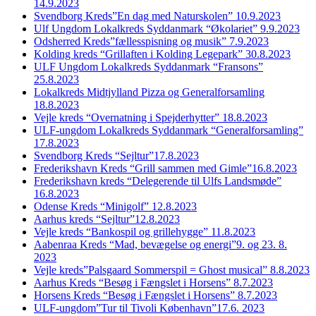
14.9.2023
Svendborg Kreds”En dag med Naturskolen” 10.9.2023
Ulf Ungdom Lokalkreds Syddanmark “Økolariet” 9.9.2023
Odsherred Kreds”fællesspisning og musik” 7.9.2023
Kolding kreds “Grillaften i Kolding Legepark” 30.8.2023
ULF Ungdom Lokalkreds Syddanmark “Fransons”
25.8.2023
Lokalkreds Midtjylland Pizza og Generalforsamling
18.8.2023
Vejle kreds “Overnatning i Spejderhytter” 18.8.2023
ULF-ungdom Lokalkreds Syddanmark “Generalforsamling”
17.8.2023
Svendborg Kreds “Sejltur”17.8.2023
Frederikshavn Kreds “Grill sammen med Gimle”16.8.2023
Frederikshavn kreds “Delegerende til Ulfs Landsmøde”
16.8.2023
Odense Kreds “Minigolf” 12.8.2023
Aarhus kreds “Sejltur”12.8.2023
Vejle kreds “Bankospil og grillehygge” 11.8.2023
Aabenraa Kreds “Mad, bevægelse og energi”9. og 23. 8.
2023
Vejle kreds”Palsgaard Sommerspil = Ghost musical” 8.8.2023
Aarhus Kreds “Besøg i Fængslet i Horsens” 8.7.2023
Horsens Kreds “Besøg i Fængslet i Horsens” 8.7.2023
ULF-ungdom”Tur til Tivoli København”17.6. 2023