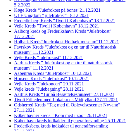
5.2.2022
Køge Kreds “Julefrokost på bones”21.12.2021
ULF Ungdom ” julefrokost” 18.12.2021
Frederiksberg Kreds ”Tivoli i København” 18.12.2021
Vejle Kreds ”Tivoli i København” 18.12.2021
Aalborg kreds og Frederikshavn Kreds “Julefrokost”
17.12.2021
Holbæk Kreds”Julefrokost Holbæk museum”11.12.2021
Favrskov Kreds “Julefrokost og en tur til Naturhistorisk
museum” 11.12.2021
Vejle Kreds ”Julefrokost” 11.12.2021
Aarhus Kreds ” Julefrokost og en tur til naturhistorisk
museum” 11.12.2021
Aabenraa Kreds “Julefrokost” 10.12.2021
Horsens Kreds ”Julefrokost” 10.12.2021
Vejle Kreds ”Julekoncert” 29.11.2021
Vejle kreds ”Julebagning” 28.11.2021
Aarhus Kreds “Tur på Besættelsesmuseet” 27.11.2021
Tivoli Friheden med Lokalkreds Midtjylland 27.11.2021
Odsherred Kreds “Tag med til Oplevelsescenter Nyvang”
27.11.2021
Københavner kreds ” Kom med i zoo” 26.11.2021
København kreds indkalder til generalforsamling 25.11.2021
Frederiksberg kreds indkalder til generalforsamling