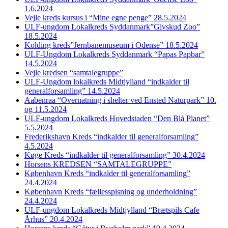
1.6.2024
Vejle kreds kursus i “Mine egne penge” 28.5.2024
ULF-ungdom Lokalkreds Syddanmark”Givskud Zoo”
18.5.2024
Kolding kreds”Jernbanemuseum i Odense” 18.5.2024
ULF-Ungdom Lokalkreds Syddanmark “Papas Papbar”
14.5.2024
Vejle kredsen “samtalegruppe”
ULF-Ungdom lokalkreds Midtjylland “indkalder til
generalforsamling” 14.5.2024
Aabenraa “Overnatning i shelter ved Ensted Naturpark” 10.
og 11.5.2024
ULF-ungdom Lokalkreds Hovedstaden “Den Blå Planet”
5.5.2024
Frederikshavn Kreds “indkalder til generalforsamling”
4.5.2024
Køge Kreds “indkalder til generalforsamling” 30.4.2024
Horsens KREDSEN “SAMTALEGRUPPE”
København Kreds “indkalder til generalforsamling”
24.4.2024
København Kreds “fællesspisning og underholdning”
24.4.2024
ULF-ungdom Lokalkreds Midtjylland “Brætspils Cafe
Århus” 20.4.2024