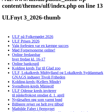
content/themes/ulf/index.php
on line
13
ULFnyt 3_2026-thumb
ULF på Folkemødet 2026
ULF Prisen 2026
Valg forfesten var en kæmpe succes
Mød Forpersonerne online!
Online fredagsbar
hver fredag kl. 16-17
Online bankospil
Kolding kreds Tur til Glad zoo
ULF, Lokalkreds Midtjylland og Lokalkreds Syddanmark
GNAGS indtager Tivoli Friheden
Kolding-kreds (Kellers Minde)
Svendborg-kreds Minigolf
ULF Odense kreds inviterer
til påskefrokost onsdag d. 1. april
Nytårsaften røg som varmt brød
Billigere rejser og helt nye tilbud
Mathilde Faber i fjernsynet