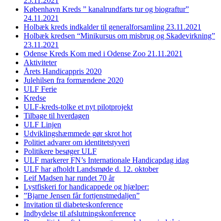
25.11.2021
København Kreds ” kanalrundfarts tur og biograftur”
24.11.2021
Holbæk kreds indkalder til generalforsamling 23.11.2021
Holbæk kredsen “Minikursus om misbrug og Skadevirkning”
23.11.2021
Odense Kreds Kom med i Odense Zoo 21.11.2021
Aktiviteter
Årets Handicappris 2020
Julehilsen fra formændene 2020
ULF Ferie
Kredse
ULF-kreds-tolke et nyt pilotprojekt
Tilbage til hverdagen
ULF Linjen
Udviklingshæmmede gør skrot hot
Politiet advarer om identitetstyveri
Politikere besøger ULF
ULF markerer FN’s Internationale Handicapdag idag
ULF har afholdt Landsmøde d. 12. oktober
Leif Madsen har rundet 70 år
Lystfiskeri for handicappede og hjælper:
”Bjarne Jensen får fortjenstmedaljen”
Invitation til diabeteskonference
Indbydelse til afslutningskonference