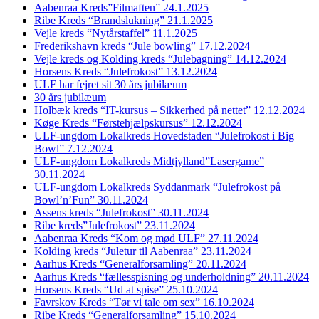
Aabenraa Kreds”Filmaften” 24.1.2025
Ribe Kreds “Brandslukning” 21.1.2025
Vejle kreds “Nytårstaffel” 11.1.2025
Frederikshavn kreds “Jule bowling” 17.12.2024
Vejle kreds og Kolding kreds “Julebagning” 14.12.2024
Horsens Kreds “Julefrokost” 13.12.2024
ULF har fejret sit 30 års jubilæum
30 års jubilæum
Holbæk kreds “IT-kursus – Sikkerhed på nettet” 12.12.2024
Køge Kreds “Førstehjælpskursus” 12.12.2024
ULF-ungdom Lokalkreds Hovedstaden “Julefrokost i Big
Bowl” 7.12.2024
ULF-ungdom Lokalkreds Midtjylland”Lasergame”
30.11.2024
ULF-ungdom Lokalkreds Syddanmark “Julefrokost på
Bowl’n’Fun” 30.11.2024
Assens kreds “Julefrokost” 30.11.2024
Ribe kreds”Julefrokost” 23.11.2024
Aabenraa Kreds “Kom og mød ULF” 27.11.2024
Kolding kreds “Juletur til Aabenraa” 23.11.2024
Aarhus Kreds “Generalforsamling” 20.11.2024
Aarhus Kreds “fællesspisning og underholdning” 20.11.2024
Horsens Kreds “Ud at spise” 25.10.2024
Favrskov Kreds “Tør vi tale om sex” 16.10.2024
Ribe Kreds “Generalforsamling” 15.10.2024