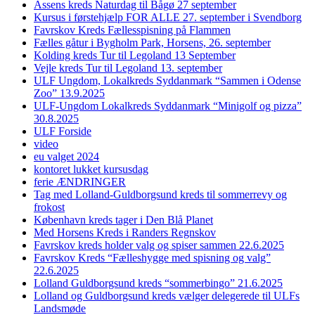
Assens kreds Naturdag til Bågø 27 september
Kursus i førstehjælp FOR ALLE 27. september i Svendborg
Favrskov Kreds Fællesspisning på Flammen
Fælles gåtur i Bygholm Park, Horsens, 26. september
Kolding kreds Tur til Legoland 13 September
Vejle kreds Tur til Legoland 13. september
ULF Ungdom, Lokalkreds Syddanmark “Sammen i Odense
Zoo” 13.9.2025
ULF-Ungdom Lokalkreds Syddanmark “Minigolf og pizza”
30.8.2025
ULF Forside
video
eu valget 2024
kontoret lukket kursusdag
ferie ÆNDRINGER
Tag med Lolland-Guldborgsund kreds til sommerrevy og
frokost
København kreds tager i Den Blå Planet
Med Horsens Kreds i Randers Regnskov
Favrskov kreds holder valg og spiser sammen 22.6.2025
Favrskov Kreds “Fælleshygge med spisning og valg”
22.6.2025
Lolland Guldborgsund kreds “sommerbingo” 21.6.2025
Lolland og Guldborgsund kreds vælger delegerede til ULFs
Landsmøde