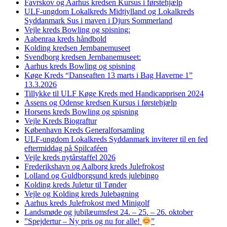
Favrskov og Aarhus kredsen Kursus i førstehjælp
ULF-ungdom Lokalkreds Midtjylland og Lokalkreds
Syddanmark Sus i maven i Djurs Sommerland
Vejle kreds Bowling og spisning:
Aabenraa kreds håndbold
Kolding kredsen Jernbanemuseet
Svendborg kredsen Jernbanemuseet:
Aarhus kreds Bowling og spisning
Køge Kreds “Danseaften 13 marts i Bag Haverne 1”
13.3.2026
Tillykke til ULF Køge Kreds med Handicapprisen 2024
Assens og Odense kredsen Kursus i førstehjælp
Horsens kreds Bowling og spisning
Vejle Kreds Biograftur
København Kreds Generalforsamling
ULF-ungdom Lokalkreds Syddanmark inviterer til en fed
eftermiddag på Spilcaféen
Vejle kreds nytårstaffel 2026
Frederikshavn og Aalborg kreds Julefrokost
Lolland og Guldborgsund kreds julebingo
Kolding kreds Juletur til Tønder
Vejle og Kolding kreds Julebagning
Aarhus kreds Julefrokost med Minigolf
Landsmøde og jubilæumsfest 24. – 25. – 26. oktober
”Spejdertur – Ny pris og nu for alle!
”