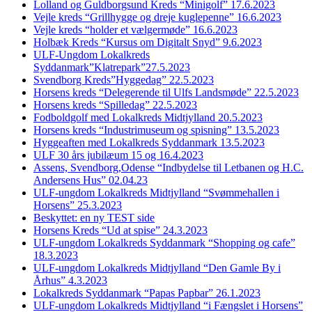
Lolland og Guldborgsund Kreds “Minigolf” 17.6.2023
Vejle kreds “Grillhygge og dreje kuglepenne” 16.6.2023
Vejle kreds “holder et vælgermøde” 16.6.2023
Holbæk Kreds “Kursus om Digitalt Snyd” 9.6.2023
ULF-Ungdom Lokalkreds
Syddanmark”Klatrepark”27.5.2023
Svendborg Kreds”Hyggedag” 22.5.2023
Horsens kreds “Delegerende til Ulfs Landsmøde” 22.5.2023
Horsens kreds “Spilledag” 22.5.2023
Fodboldgolf med Lokalkreds Midtjylland 20.5.2023
Horsens kreds “Industrimuseum og spisning” 13.5.2023
Hyggeaften med Lokalkreds Syddanmark 13.5.2023
ULF 30 års jubilæum 15 og 16.4.2023
Assens, Svendborg,Odense “Indbydelse til Letbanen og H.C.
Andersens Hus” 02.04.23
ULF-ungdom Lokalkreds Midtjylland “Svømmehallen i
Horsens” 25.3.2023
Beskyttet: en ny TEST side
Horsens Kreds “Ud at spise” 24.3.2023
ULF-ungdom Lokalkreds Syddanmark “Shopping og cafe”
18.3.2023
ULF-ungdom Lokalkreds Midtjylland “Den Gamle By i
Århus” 4.3.2023
Lokalkreds Syddanmark “Papas Papbar” 26.1.2023
ULF-ungdom Lokalkreds Midtjylland “i Fængslet i Horsens”