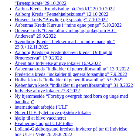
“Brætspilscafe”29.10.2022
Aarhus Kreds “Rundvisning på Dokk1” 20.10.2022
Aalborg Kreds “Førstehjælpskursus” 12.10.2022
Horsens kreds “Bowling og spisning” 7.10.2022
Aabenraa Kreds Kursus i ”mine egne penge” 5.10.2022
Odense kreds “Generalforsamling og oplæg om H.C.
Andersen” 29.9.2022
Svendborg Kreds “Lækker mad – mindre madspild”
23.9.+12.11.2022
Aalborg Kreds og Frederikshavn kreds “Udflugt til
Ørnereservat” 17.9.2022
Åbent hus Indvielse af nye lokaler 16.9.2022
Aabenraa kreds “indkalder til generalforsamling” 13.9.2022
Fredericia kreds “indkalder til generalforsamling” 7.9.2022
Holbæk kreds “indkalder til generalforsamling” 5.9.2022
København kreds “indkalder til generalforsamling” 31.8.2022
Indvielse af nye lokaler 27.8.2022
Ny hjemmeside “Forebyg overgreb mod børn og unge med
handicap”
internationalt arbejde i ULF
Nu er ULF flyttet i nye og større lokaler
hjælp til at blive vaccineret
Evalueringsrapport ULF-tolke
Lolland-Guldborgsund kredsen inviterer på tur til Indvielse
hos ULF i Vejle 26-28.8.2022