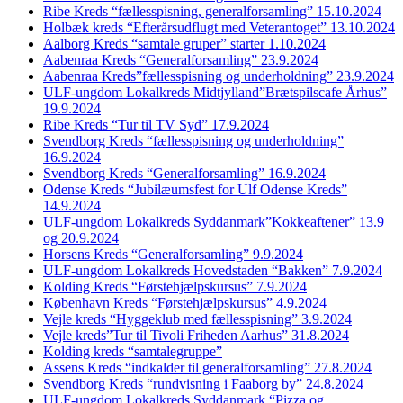
Ribe Kreds “fællesspisning, generalforsamling” 15.10.2024
Holbæk kreds “Efterårsudflugt med Veterantoget” 13.10.2024
Aalborg Kreds “samtale gruper” starter 1.10.2024
Aabenraa Kreds “Generalforsamling” 23.9.2024
Aabenraa Kreds”fællesspisning og underholdning” 23.9.2024
ULF-ungdom Lokalkreds Midtjylland”Brætspilscafe Århus”
19.9.2024
Ribe Kreds “Tur til TV Syd” 17.9.2024
Svendborg Kreds “fællesspisning og underholdning”
16.9.2024
Svendborg Kreds “Generalforsamling” 16.9.2024
Odense Kreds “Jubilæumsfest for Ulf Odense Kreds”
14.9.2024
ULF-ungdom Lokalkreds Syddanmark”Kokkeaftener” 13.9
og 20.9.2024
Horsens Kreds “Generalforsamling” 9.9.2024
ULF-ungdom Lokalkreds Hovedstaden “Bakken” 7.9.2024
Kolding Kreds “Førstehjælpskursus” 7.9.2024
København Kreds “Førstehjælpskursus” 4.9.2024
Vejle kreds “Hyggeklub med fællesspisning” 3.9.2024
Vejle kreds”Tur til Tivoli Friheden Aarhus” 31.8.2024
Kolding kreds “samtalegruppe”
Assens Kreds “indkalder til generalforsamling” 27.8.2024
Svendborg Kreds “rundvisning i Faaborg by” 24.8.2024
ULF-ungdom Lokalkreds Syddanmark “Pizza og