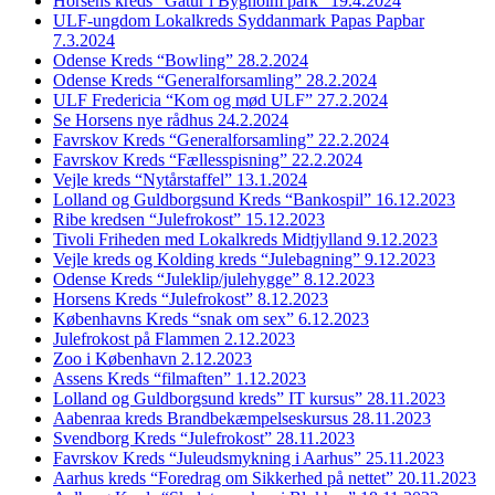
Horsens kreds “Gåtur i Bygholm park” 19.4.2024
ULF-ungdom Lokalkreds Syddanmark Papas Papbar
7.3.2024
Odense Kreds “Bowling” 28.2.2024
Odense Kreds “Generalforsamling” 28.2.2024
ULF Fredericia “Kom og mød ULF” 27.2.2024
Se Horsens nye rådhus 24.2.2024
Favrskov Kreds “Generalforsamling” 22.2.2024
Favrskov Kreds “Fællesspisning” 22.2.2024
Vejle kreds “Nytårstaffel” 13.1.2024
Lolland og Guldborgsund Kreds “Bankospil” 16.12.2023
Ribe kredsen “Julefrokost” 15.12.2023
Tivoli Friheden med Lokalkreds Midtjylland 9.12.2023
Vejle kreds og Kolding kreds “Julebagning” 9.12.2023
Odense Kreds “Juleklip/julehygge” 8.12.2023
Horsens Kreds “Julefrokost” 8.12.2023
Københavns Kreds “snak om sex” 6.12.2023
Julefrokost på Flammen 2.12.2023
Zoo i København 2.12.2023
Assens Kreds “filmaften” 1.12.2023
Lolland og Guldborgsund kreds” IT kursus” 28.11.2023
Aabenraa kreds Brandbekæmpelseskursus 28.11.2023
Svendborg Kreds “Julefrokost” 28.11.2023
Favrskov Kreds “Juleudsmykning i Aarhus” 25.11.2023
Aarhus kreds “Foredrag om Sikkerhed på nettet” 20.11.2023