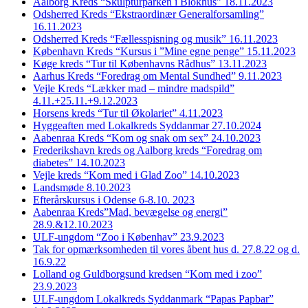
Aalborg Kreds “Skulpturparken i Blokhus” 18.11.2023
Odsherred Kreds “Ekstraordinær Generalforsamling”
16.11.2023
Odsherred Kreds “Fællesspisning og musik” 16.11.2023
København Kreds “Kursus i ”Mine egne penge” 15.11.2023
Køge kreds “Tur til Københavns Rådhus” 13.11.2023
Aarhus Kreds “Foredrag om Mental Sundhed” 9.11.2023
Vejle Kreds “Lækker mad – mindre madspild”
4.11.+25.11.+9.12.2023
Horsens kreds “Tur til Økolariet” 4.11.2023
Hyggeaften med Lokalkreds Syddanmar 27.10.2024
Aabenraa Kreds “Kom og snak om sex” 24.10.2023
Frederikshavn kreds og Aalborg kreds “Foredrag om
diabetes” 14.10.2023
Vejle kreds “Kom med i Glad Zoo” 14.10.2023
Landsmøde 8.10.2023
Efterårskursus i Odense 6-8.10. 2023
Aabenraa Kreds”Mad, bevægelse og energi”
28.9.&12.10.2023
ULF-ungdom “Zoo i Københav” 23.9.2023
Tak for opmærksomheden til vores åbent hus d. 27.8.22 og d.
16.9.22
Lolland og Guldborgsund kredsen “Kom med i zoo”
23.9.2023
ULF-ungdom Lokalkreds Syddanmark “Papas Papbar”