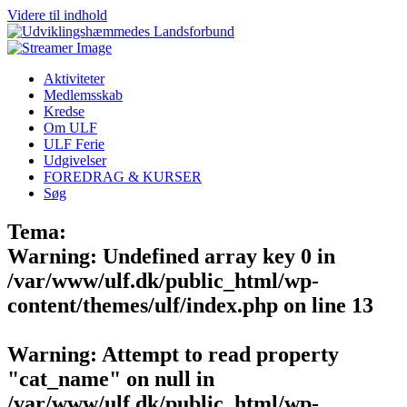
Videre til indhold
Aktiviteter
Medlemsskab
Kredse
Om ULF
ULF Ferie
Udgivelser
FOREDRAG & KURSER
Søg
Tema:
Warning
: Undefined array key 0 in
/var/www/ulf.dk/public_html/wp-
content/themes/ulf/index.php
on line
13
Warning
: Attempt to read property
"cat_name" on null in
/var/www/ulf.dk/public_html/wp-