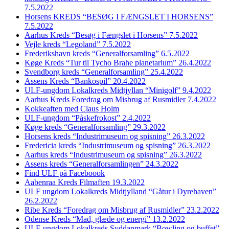
7.5.2022
Horsens KREDS “BESØG I FÆNGSLET I HORSENS”
7.5.2022
Aarhus Kreds “Besøg i Fængslet i Horsens” 7.5.2022
Vejle kreds “Legoland” 7.5.2022
Frederikshavn kreds “Generalforsamling” 6.5.2022
Køge Kreds “Tur til Tycho Brahe planetarium” 26.4.2022
Svendborg kreds “Generalforsamling” 25.4.2022
Assens Kreds “Bankospil” 20.4.2022
ULF-ungdom Lokalkreds Midtjyllan “Minigolf” 9.4.2022
Aarhus Kreds Foredrag om Misbrug af Rusmidler 7.4.2022
Kokkeaften med Claus Holm
ULF-ungdom “Påskefrokost” 2.4.2022
Køge kreds “Generalforsamling” 29.3.2022
Horsens kreds “Industrimuseum og spisning” 26.3.2022
Fredericia kreds “Industrimuseum og spisning” 26.3.2022
Aarhus kreds “Industrimuseum og spisning” 26.3.2022
Assens kreds “Generalforsamlingen” 24.3.2022
Find ULF på Faceboook
Aabenraa Kreds Filmaften 19.3.2022
ULF ungdom Lokalkreds Midtjylland “Gåtur i Dyrehaven”
26.2.2022
Ribe Kreds “Foredrag om Misbrug af Rusmidler” 23.2.2022
Odense Kreds “Mad, glæde og energi” 13.2.2022
ULF-ungdom Lokalkreds Syddanmark “Bowling og buffet”