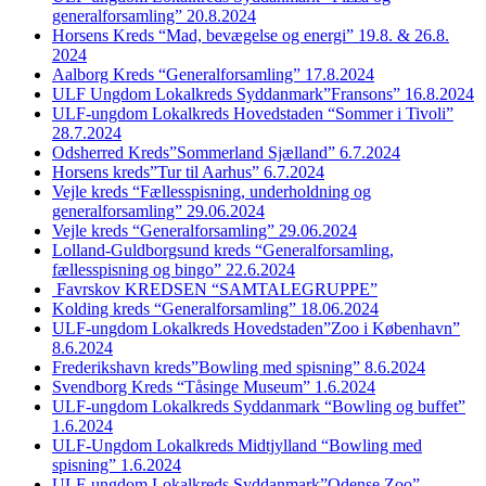
generalforsamling” 20.8.2024
Horsens Kreds “Mad, bevægelse og energi” 19.8. & 26.8.
2024
Aalborg Kreds “Generalforsamling” 17.8.2024
ULF Ungdom Lokalkreds Syddanmark”Fransons” 16.8.2024
ULF-ungdom Lokalkreds Hovedstaden “Sommer i Tivoli”
28.7.2024
Odsherred Kreds”Sommerland Sjælland” 6.7.2024
Horsens kreds”Tur til Aarhus” 6.7.2024
Vejle kreds “Fællesspisning, underholdning og
generalforsamling” 29.06.2024
Vejle kreds “Generalforsamling” 29.06.2024
Lolland-Guldborgsund kreds “Generalforsamling,
fællesspisning og bingo” 22.6.2024
Favrskov KREDSEN “SAMTALEGRUPPE”
Kolding kreds “Generalforsamling” 18.06.2024
ULF-ungdom Lokalkreds Hovedstaden”Zoo i København”
8.6.2024
Frederikshavn kreds”Bowling med spisning” 8.6.2024
Svendborg Kreds “Tåsinge Museum” 1.6.2024
ULF-ungdom Lokalkreds Syddanmark “Bowling og buffet”
1.6.2024
ULF-Ungdom Lokalkreds Midtjylland “Bowling med
spisning” 1.6.2024
ULF-ungdom Lokalkreds Syddanmark”Odense Zoo”