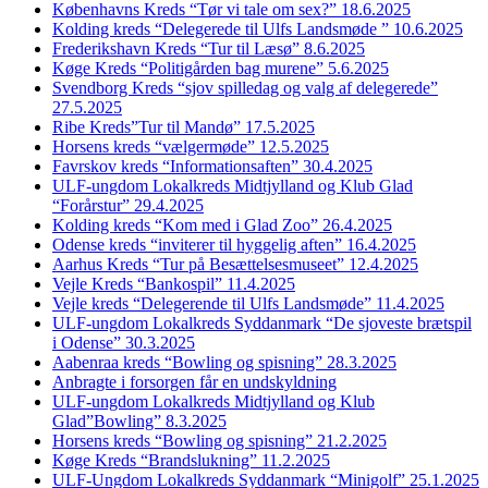
Københavns Kreds “Tør vi tale om sex?” 18.6.2025
Kolding kreds “Delegerede til Ulfs Landsmøde ” 10.6.2025
Frederikshavn Kreds “Tur til Læsø” 8.6.2025
Køge Kreds “Politigården bag murene” 5.6.2025
Svendborg Kreds “sjov spilledag og valg af delegerede”
27.5.2025
Ribe Kreds”Tur til Mandø” 17.5.2025
Horsens kreds “vælgermøde” 12.5.2025
Favrskov kreds “Informationsaften” 30.4.2025
ULF-ungdom Lokalkreds Midtjylland og Klub Glad
“Forårstur” 29.4.2025
Kolding kreds “Kom med i Glad Zoo” 26.4.2025
Odense kreds “inviterer til hyggelig aften” 16.4.2025
Aarhus Kreds “Tur på Besættelsesmuseet” 12.4.2025
Vejle Kreds “Bankospil” 11.4.2025
Vejle kreds “Delegerende til Ulfs Landsmøde” 11.4.2025
ULF-ungdom Lokalkreds Syddanmark “De sjoveste brætspil
i Odense” 30.3.2025
Aabenraa kreds “Bowling og spisning” 28.3.2025
Anbragte i forsorgen får en undskyldning
ULF-ungdom Lokalkreds Midtjylland og Klub
Glad”Bowling” 8.3.2025
Horsens kreds “Bowling og spisning” 21.2.2025
Køge Kreds “Brandslukning” 11.2.2025
ULF-Ungdom Lokalkreds Syddanmark “Minigolf” 25.1.2025