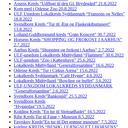
Assens Kreds “Udflugt til den Gl. Brydegård” 21.8.2022
Kom med i Odense Zoo 20.8.2022
ULF Ungdom Lokalkreds Syddanmark “Fransons og Nelles”
18.8.2022
Svendborg Kreds “Tur til Ærø og Flaskeskibsmuseet”
13.8.2022
Lolland-Guldborgsund kreds “Grøn Koncert” 30.7.2022
Horsens Kreds “SHOPPING OG FROKOST I AARHUS”
2.7.2022
Aarhus Kreds “Shopping og frokost i Aarhus” 2.7.2022
ULF-ungdom Lokalkreds Midtjylland “Flammen” 30.6.2022
ULF-ungdom “Zoo i København” 25.6.2022
Lokalkreds Midtjylland “Generalforsamling” 16.6.2022
Odense Kreds “Tur i Cirkus Arena” 15.6.2022
Lokalkreds Syddanmark “Café Hygge” 4.6.2022
Lokalkreds Midtjylland “Bowling og buffet” 3.6.2022
ULF-UNGDOM LOKALKREDS SYDDANMARK
“Generalforsamling” 2.6.2022
Svendborg Kreds”Bankospil” 25.5.2022
Svendborg Kreds
“Hyggedag”19.5.2022
Kolding Kreds “En tur til SlotssøBadet” 16.5.2022
Ribe Kreds Tur til Fanø + Museum 8.5.2022
Favrskov Kreds”En tur til Det grønne museum” 7.5.2022
kolding KREDS “BESØG I FÆNGSLET I HORSENS”