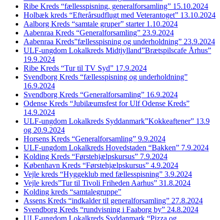
Ribe Kreds “fællesspisning, generalforsamling” 15.10.2024
Holbæk kreds “Efterårsudflugt med Veterantoget” 13.10.2024
Aalborg Kreds “samtale gruper” starter 1.10.2024
Aabenraa Kreds “Generalforsamling” 23.9.2024
Aabenraa Kreds”fællesspisning og underholdning” 23.9.2024
ULF-ungdom Lokalkreds Midtjylland”Brætspilscafe Århus”
19.9.2024
Ribe Kreds “Tur til TV Syd” 17.9.2024
Svendborg Kreds “fællesspisning og underholdning”
16.9.2024
Svendborg Kreds “Generalforsamling” 16.9.2024
Odense Kreds “Jubilæumsfest for Ulf Odense Kreds”
14.9.2024
ULF-ungdom Lokalkreds Syddanmark”Kokkeaftener” 13.9
og 20.9.2024
Horsens Kreds “Generalforsamling” 9.9.2024
ULF-ungdom Lokalkreds Hovedstaden “Bakken” 7.9.2024
Kolding Kreds “Førstehjælpskursus” 7.9.2024
København Kreds “Førstehjælpskursus” 4.9.2024
Vejle kreds “Hyggeklub med fællesspisning” 3.9.2024
Vejle kreds”Tur til Tivoli Friheden Aarhus” 31.8.2024
Kolding kreds “samtalegruppe”
Assens Kreds “indkalder til generalforsamling” 27.8.2024
Svendborg Kreds “rundvisning i Faaborg by” 24.8.2024
ULF-ungdom Lokalkreds Syddanmark “Pizza og