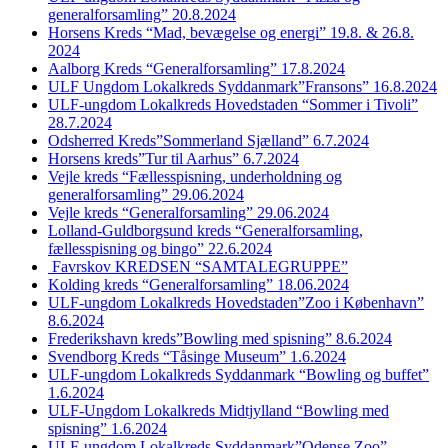
generalforsamling” 20.8.2024
Horsens Kreds “Mad, bevægelse og energi” 19.8. & 26.8.
2024
Aalborg Kreds “Generalforsamling” 17.8.2024
ULF Ungdom Lokalkreds Syddanmark”Fransons” 16.8.2024
ULF-ungdom Lokalkreds Hovedstaden “Sommer i Tivoli”
28.7.2024
Odsherred Kreds”Sommerland Sjælland” 6.7.2024
Horsens kreds”Tur til Aarhus” 6.7.2024
Vejle kreds “Fællesspisning, underholdning og
generalforsamling” 29.06.2024
Vejle kreds “Generalforsamling” 29.06.2024
Lolland-Guldborgsund kreds “Generalforsamling,
fællesspisning og bingo” 22.6.2024
Favrskov KREDSEN “SAMTALEGRUPPE”
Kolding kreds “Generalforsamling” 18.06.2024
ULF-ungdom Lokalkreds Hovedstaden”Zoo i København”
8.6.2024
Frederikshavn kreds”Bowling med spisning” 8.6.2024
Svendborg Kreds “Tåsinge Museum” 1.6.2024
ULF-ungdom Lokalkreds Syddanmark “Bowling og buffet”
1.6.2024
ULF-Ungdom Lokalkreds Midtjylland “Bowling med
spisning” 1.6.2024
ULF-ungdom Lokalkreds Syddanmark”Odense Zoo”