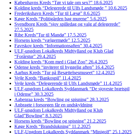
Københavns Kreds “Tør vi tale om sex?” 18.6.2025
Kolding kreds “Delegerede til Ulfs Landsmøde ” 10.6.2025
Frederikshavn Kreds “Tur til Læsø” 8.6.2025
Køge Kreds “Politigården bag murene” 5.6.2025
Svendborg Kreds “sjov spilledag og valg af delegerede”
27.5.2025
Ribe Kreds”Tur til Mandø” 17.5.2025
Horsens kreds “vælgermøde” 12.5.2025
Favrskov kreds “Informationsaften” 30.4.2025
ULF-ungdom Lokalkreds Midtjylland og Klub Glad
“Forårstur” 29.4.2025
Kolding kreds “Kom med i Glad Zoo” 26.4.2025
Odense kreds “inviterer til hyggelig aften” 16.4.2025
Aarhus Kreds “Tur på Besættelsesmuseet” 12.4.2025
Vejle Kreds “Bankospil” 11.4.2025
Vejle kreds “Delegerende til Ulfs Landsmøde” 11.4.2025
ULF-ungdom Lokalkreds Syddanmark “De sjoveste brætspil
i Odense” 30.3.2025
Aabenraa kreds “Bowling og spisning” 28.3.2025
Anbragte i forsorgen får en undskyldning
ULF-ungdom Lokalkreds Midtjylland og Klub
Glad”Bowling” 8.3.2025
Horsens kreds “Bowling og spisning” 21.2.2025
Køge Kreds “Brandslukning” 11.2.2025
ULF-Ungdom Lokalkreds Syddanmark “Minigolf” 25.1.2025