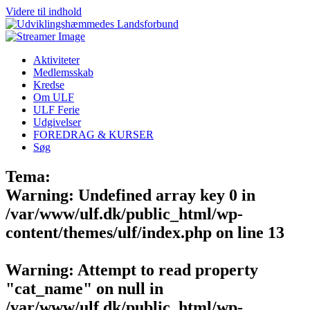
Videre til indhold
Aktiviteter
Medlemsskab
Kredse
Om ULF
ULF Ferie
Udgivelser
FOREDRAG & KURSER
Søg
Tema:
Warning
: Undefined array key 0 in
/var/www/ulf.dk/public_html/wp-
content/themes/ulf/index.php
on line
13
Warning
: Attempt to read property
"cat_name" on null in
/var/www/ulf.dk/public_html/wp-