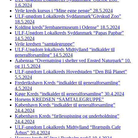
1.6.2024
Vejle kreds kursus i “Mine egne penge” 28.5.2024
ULF-ungdom Lokalkreds Syddanmark”Givskud Zoo”
18.5.2024
Kolding kreds”Jernbanemuseum i Odense” 18.5.2024
ULF-Ungdom Lokalkreds Syddanmark “Papas Papbar”
14.5.2024
Vejle kredsen “samtalegruppe”
ULF-Ungdom lokalkreds Midtjylland “indkalder til
generalforsamling” 14.5.2024
Aabenraa “Overnatning i shelter ved Ensted Naturpark” 10.
og 11.5.2024
ULF-ungdom Lokalkreds Hovedstaden “Den Blå Planet”
5.5.2024
Frederikshavn Kreds “indkalder til generalforsamling”
4.5.2024
Køge Kreds “indkalder til generalforsamling” 30.4.2024
Horsens KREDSEN “SAMTALEGRUPPE”
København Kreds “indkalder til generalforsamling”
24.4.2024
København Kreds “fællesspisning og underholdning”
24.4.2024
ULF-ungdom Lokalkreds Midtjylland “Brætspils Cafe
Århus” 20.4.2024