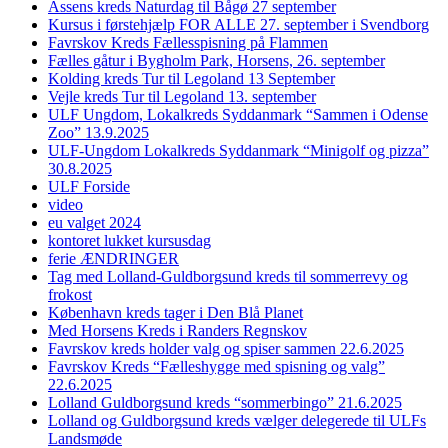
Assens kreds Naturdag til Bågø 27 september
Kursus i førstehjælp FOR ALLE 27. september i Svendborg
Favrskov Kreds Fællesspisning på Flammen
Fælles gåtur i Bygholm Park, Horsens, 26. september
Kolding kreds Tur til Legoland 13 September
Vejle kreds Tur til Legoland 13. september
ULF Ungdom, Lokalkreds Syddanmark “Sammen i Odense
Zoo” 13.9.2025
ULF-Ungdom Lokalkreds Syddanmark “Minigolf og pizza”
30.8.2025
ULF Forside
video
eu valget 2024
kontoret lukket kursusdag
ferie ÆNDRINGER
Tag med Lolland-Guldborgsund kreds til sommerrevy og
frokost
København kreds tager i Den Blå Planet
Med Horsens Kreds i Randers Regnskov
Favrskov kreds holder valg og spiser sammen 22.6.2025
Favrskov Kreds “Fælleshygge med spisning og valg”
22.6.2025
Lolland Guldborgsund kreds “sommerbingo” 21.6.2025
Lolland og Guldborgsund kreds vælger delegerede til ULFs
Landsmøde