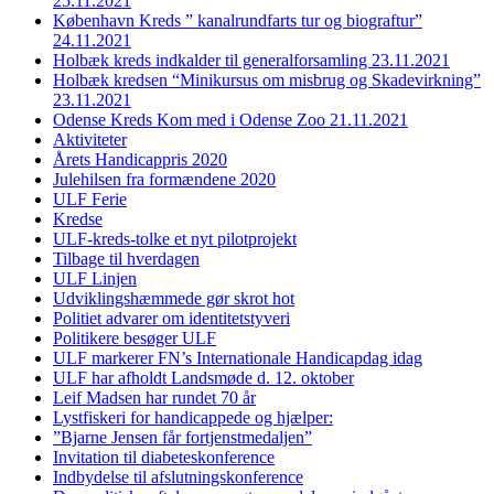
25.11.2021
København Kreds ” kanalrundfarts tur og biograftur”
24.11.2021
Holbæk kreds indkalder til generalforsamling 23.11.2021
Holbæk kredsen “Minikursus om misbrug og Skadevirkning”
23.11.2021
Odense Kreds Kom med i Odense Zoo 21.11.2021
Aktiviteter
Årets Handicappris 2020
Julehilsen fra formændene 2020
ULF Ferie
Kredse
ULF-kreds-tolke et nyt pilotprojekt
Tilbage til hverdagen
ULF Linjen
Udviklingshæmmede gør skrot hot
Politiet advarer om identitetstyveri
Politikere besøger ULF
ULF markerer FN’s Internationale Handicapdag idag
ULF har afholdt Landsmøde d. 12. oktober
Leif Madsen har rundet 70 år
Lystfiskeri for handicappede og hjælper:
”Bjarne Jensen får fortjenstmedaljen”
Invitation til diabeteskonference
Indbydelse til afslutningskonference