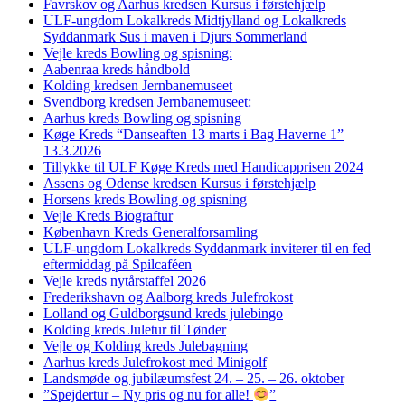
Favrskov og Aarhus kredsen Kursus i førstehjælp
ULF-ungdom Lokalkreds Midtjylland og Lokalkreds
Syddanmark Sus i maven i Djurs Sommerland
Vejle kreds Bowling og spisning:
Aabenraa kreds håndbold
Kolding kredsen Jernbanemuseet
Svendborg kredsen Jernbanemuseet:
Aarhus kreds Bowling og spisning
Køge Kreds “Danseaften 13 marts i Bag Haverne 1”
13.3.2026
Tillykke til ULF Køge Kreds med Handicapprisen 2024
Assens og Odense kredsen Kursus i førstehjælp
Horsens kreds Bowling og spisning
Vejle Kreds Biograftur
København Kreds Generalforsamling
ULF-ungdom Lokalkreds Syddanmark inviterer til en fed
eftermiddag på Spilcaféen
Vejle kreds nytårstaffel 2026
Frederikshavn og Aalborg kreds Julefrokost
Lolland og Guldborgsund kreds julebingo
Kolding kreds Juletur til Tønder
Vejle og Kolding kreds Julebagning
Aarhus kreds Julefrokost med Minigolf
Landsmøde og jubilæumsfest 24. – 25. – 26. oktober
”Spejdertur – Ny pris og nu for alle!
”