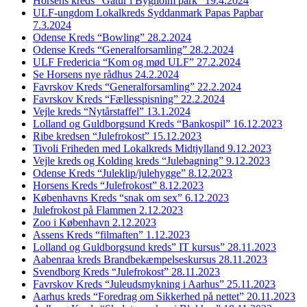
Horsens kreds “Gåtur i Bygholm park” 19.4.2024
ULF-ungdom Lokalkreds Syddanmark Papas Papbar
7.3.2024
Odense Kreds “Bowling” 28.2.2024
Odense Kreds “Generalforsamling” 28.2.2024
ULF Fredericia “Kom og mød ULF” 27.2.2024
Se Horsens nye rådhus 24.2.2024
Favrskov Kreds “Generalforsamling” 22.2.2024
Favrskov Kreds “Fællesspisning” 22.2.2024
Vejle kreds “Nytårstaffel” 13.1.2024
Lolland og Guldborgsund Kreds “Bankospil” 16.12.2023
Ribe kredsen “Julefrokost” 15.12.2023
Tivoli Friheden med Lokalkreds Midtjylland 9.12.2023
Vejle kreds og Kolding kreds “Julebagning” 9.12.2023
Odense Kreds “Juleklip/julehygge” 8.12.2023
Horsens Kreds “Julefrokost” 8.12.2023
Københavns Kreds “snak om sex” 6.12.2023
Julefrokost på Flammen 2.12.2023
Zoo i København 2.12.2023
Assens Kreds “filmaften” 1.12.2023
Lolland og Guldborgsund kreds” IT kursus” 28.11.2023
Aabenraa kreds Brandbekæmpelseskursus 28.11.2023
Svendborg Kreds “Julefrokost” 28.11.2023
Favrskov Kreds “Juleudsmykning i Aarhus” 25.11.2023
Aarhus kreds “Foredrag om Sikkerhed på nettet” 20.11.2023