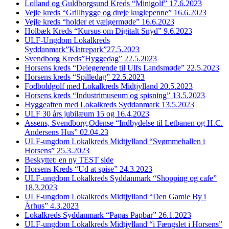
Lolland og Guldborgsund Kreds “Minigolf” 17.6.2023
Vejle kreds “Grillhygge og dreje kuglepenne” 16.6.2023
Vejle kreds “holder et vælgermøde” 16.6.2023
Holbæk Kreds “Kursus om Digitalt Snyd” 9.6.2023
ULF-Ungdom Lokalkreds
Syddanmark”Klatrepark”27.5.2023
Svendborg Kreds”Hyggedag” 22.5.2023
Horsens kreds “Delegerende til Ulfs Landsmøde” 22.5.2023
Horsens kreds “Spilledag” 22.5.2023
Fodboldgolf med Lokalkreds Midtjylland 20.5.2023
Horsens kreds “Industrimuseum og spisning” 13.5.2023
Hyggeaften med Lokalkreds Syddanmark 13.5.2023
ULF 30 års jubilæum 15 og 16.4.2023
Assens, Svendborg,Odense “Indbydelse til Letbanen og H.C.
Andersens Hus” 02.04.23
ULF-ungdom Lokalkreds Midtjylland “Svømmehallen i
Horsens” 25.3.2023
Beskyttet: en ny TEST side
Horsens Kreds “Ud at spise” 24.3.2023
ULF-ungdom Lokalkreds Syddanmark “Shopping og cafe”
18.3.2023
ULF-ungdom Lokalkreds Midtjylland “Den Gamle By i
Århus” 4.3.2023
Lokalkreds Syddanmark “Papas Papbar” 26.1.2023
ULF-ungdom Lokalkreds Midtjylland “i Fængslet i Horsens”