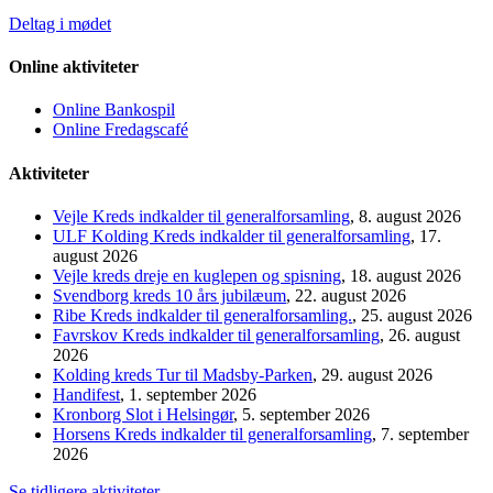
Deltag i mødet
Online aktiviteter
Online Bankospil
Online Fredagscafé
Aktiviteter
Vejle Kreds indkalder til generalforsamling
, 8. august 2026
ULF Kolding Kreds indkalder til generalforsamling
, 17.
august 2026
Vejle kreds dreje en kuglepen og spisning
, 18. august 2026
Svendborg kreds 10 års jubilæum
, 22. august 2026
Ribe Kreds indkalder til generalforsamling.
, 25. august 2026
Favrskov Kreds indkalder til generalforsamling
, 26. august
2026
Kolding kreds Tur til Madsby-Parken
, 29. august 2026
Handifest
, 1. september 2026
Kronborg Slot i Helsingør
, 5. september 2026
Horsens Kreds indkalder til generalforsamling
, 7. september
2026
Se tidligere aktiviteter