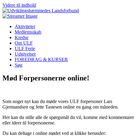
Videre til indhold
Aktiviteter
Medlemsskab
Kredse
Om ULF
ULF Ferie
Udgivelser
FOREDRAG & KURSER
Søg
Mød Forpersonerne online!
Som noget nyt kan du møde vores ULF forpersoner Lars
Gjermandsen og Jette Tastesen online en gang om måneden.
Her kan du stille alle de spørgsmål du vil, komme med kommentarer
eller ideer til forpersonerne.
Du kan deltage i online mødet ved at klikke herunder: