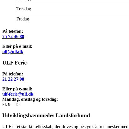
Torsdag
Fredag
På telefon:
75 72 46 88
Eller på e-mail:
ulf@ulf.dk
ULF Ferie
På telefon:
21 22 27 98
Eller på e-mail:
ulf-ferie@ulf.dk
Mandag, onsdag og torsdag:
kl. 9 – 15
Udviklingshæmmedes Landsforbund
ULF er et stærkt fællesskab, der drives og bestyres af mennesker med