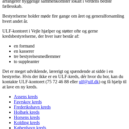
arrangerer hyggelige sammenkomster lokalt i verdens bedste
fællesskab.
Bestyrelserne holder møde fire gange om året og generalforsamling
hvert andet år.
ULF-kontoret i Vejle hjælper og støtter ofte og gerne
kredsbestyrelserne, der hver især består af:
en formand
en kasserer
tre bestyrelsesmedlemmer
to suppleanter
Det er meget udviklende, lærerigt og spændende at sidde i en
bestyrelse. Hvis der ikke er en ULF-kreds, dér hvor du bor, kan du
kontakte ULF-kontoret (75 72 46 88 eller
ulf@ulf.dk
) og få hjælp til
at lave en ny kreds.
Assens kreds
Favrskov kreds
Frederikshavn kreds
Holbæk kreds
Horsens kreds
Kolding kreds
København kreds