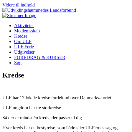
Videre til indhold
Aktiviteter
Medlemsskab
Kredse
Om ULF
ULF Ferie
Udgivelser
FOREDRAG & KURSER
Søg
Kredse
ULF har 17 lokale kredse fordelt ud over Danmarks-kortet.
ULF ungdom har tre storkredse.
Så der er mindst én kreds, der passer til dig.
Hver kreds har en bestyrelse, som både taler ULFernes sag og