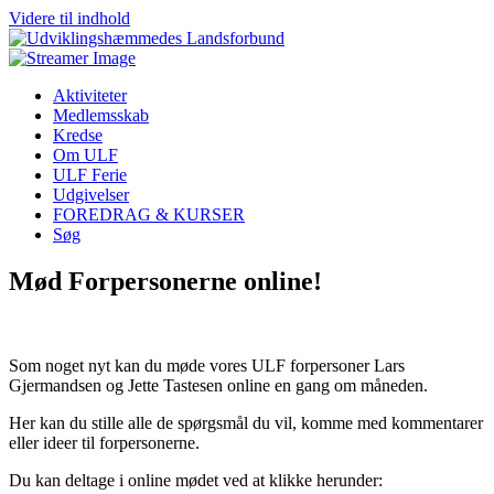
Videre til indhold
Aktiviteter
Medlemsskab
Kredse
Om ULF
ULF Ferie
Udgivelser
FOREDRAG & KURSER
Søg
Mød Forpersonerne online!
Som noget nyt kan du møde vores ULF forpersoner Lars
Gjermandsen og Jette Tastesen online en gang om måneden.
Her kan du stille alle de spørgsmål du vil, komme med kommentarer
eller ideer til forpersonerne.
Du kan deltage i online mødet ved at klikke herunder: