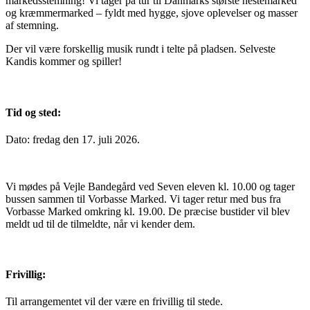
markedsstemning! Vi tager på tur til Danmarks største hestemarked
og kræmmermarked – fyldt med hygge, sjove oplevelser og masser
af stemning.
Der vil være forskellig musik rundt i telte på pladsen. Selveste
Kandis kommer og spiller!
Tid og sted:
Dato: fredag den 17. juli 2026.
Vi mødes på Vejle Bandegård ved Seven eleven kl. 10.00 og tager
bussen sammen til Vorbasse Marked. Vi tager retur med bus fra
Vorbasse Marked omkring kl. 19.00. De præcise bustider vil blev
meldt ud til de tilmeldte, når vi kender dem.
Frivillig:
Til arrangementet vil der være en frivillig til stede.