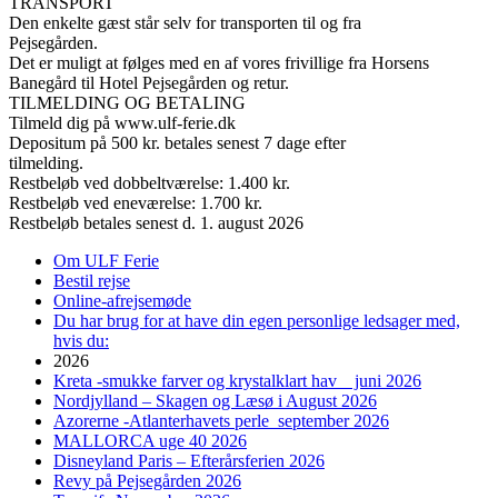
TRANSPORT
Den enkelte gæst står selv for transporten til og fra
Pejsegården.
Det er muligt at følges med en af vores frivillige fra Horsens
Banegård til Hotel Pejsegården og retur.
TILMELDING OG BETALING
Tilmeld dig på www.ulf-ferie.dk
Depositum på 500 kr. betales senest 7 dage efter
tilmelding.
Restbeløb ved dobbeltværelse: 1.400 kr.
Restbeløb ved eneværelse: 1.700 kr.
Restbeløb betales senest d. 1. august 2026
Om ULF Ferie
Bestil rejse
Online-afrejsemøde
Du har brug for at have din egen personlige ledsager med,
hvis du:
2026
Kreta -smukke farver og krystalklart hav juni 2026
Nordjylland – Skagen og Læsø i August 2026
Azorerne -Atlanterhavets perle september 2026
MALLORCA uge 40 2026
Disneyland Paris – Efterårsferien 2026
Revy på Pejsegården 2026