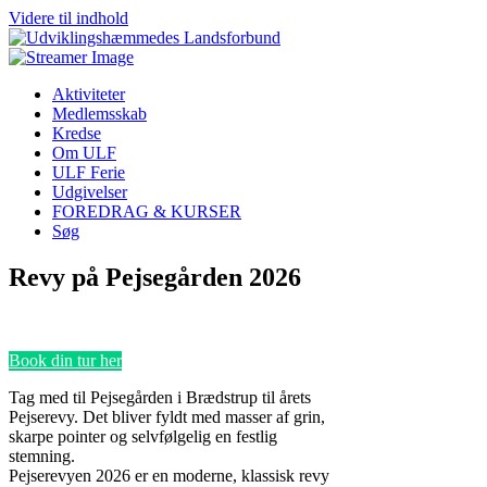
Videre til indhold
Aktiviteter
Medlemsskab
Kredse
Om ULF
ULF Ferie
Udgivelser
FOREDRAG & KURSER
Søg
Revy på Pejsegården 2026
Book din tur her
Tag med til Pejsegården i Brædstrup til årets
Pejserevy. Det bliver fyldt med masser af grin,
skarpe pointer og selvfølgelig en festlig
stemning.
Pejserevyen 2026 er en moderne, klassisk revy