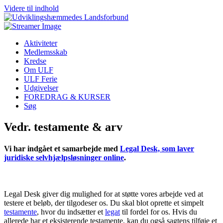
Videre til indhold
Aktiviteter
Medlemsskab
Kredse
Om ULF
ULF Ferie
Udgivelser
FOREDRAG & KURSER
Søg
Vedr. testamente & arv
Vi har indgået et samarbejde med
Legal Desk, som laver
juridiske selvhjælpsløsninger online
.
Legal Desk giver dig mulighed for at støtte vores arbejde ved at
testere et beløb, der tilgodeser os. Du skal blot oprette et simpelt
testamente
, hvor du indsætter et
legat
til fordel for os. Hvis du
allerede har et eksisterende testamente, kan du også sagtens tilføje et