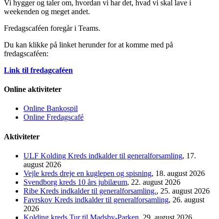
Vi hygger og taler om, hvordan vi har det, hvad vi skal lave i
weekenden og meget andet.
Fredagscaféen foregår i Teams.
Du kan klikke på linket herunder for at komme med på
fredagscaféen:
Link til fredagcaféen
Online aktiviteter
Online Bankospil
Online Fredagscafé
Aktiviteter
ULF Kolding Kreds indkalder til generalforsamling
, 17.
august 2026
Vejle kreds dreje en kuglepen og spisning
, 18. august 2026
Svendborg kreds 10 års jubilæum
, 22. august 2026
Ribe Kreds indkalder til generalforsamling.
, 25. august 2026
Favrskov Kreds indkalder til generalforsamling
, 26. august
2026
Kolding kreds Tur til Madsby-Parken
, 29. august 2026