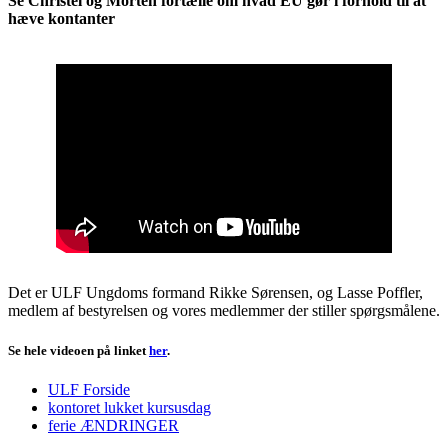
Se Christel og Morten fortælle om hvad EU gør i forhold til at
hæve kontanter
Det er ULF Ungdoms formand Rikke Sørensen, og Lasse Poffler,
medlem af bestyrelsen og vores medlemmer der stiller spørgsmålene.
Se hele videoen på linket
her
.
ULF Forside
kontoret lukket kursusdag
ferie ÆNDRINGER