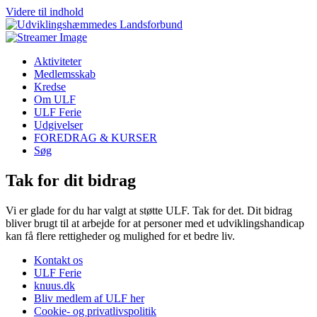
Videre til indhold
Aktiviteter
Medlemsskab
Kredse
Om ULF
ULF Ferie
Udgivelser
FOREDRAG & KURSER
Søg
Tak for dit bidrag
Vi er glade for du har valgt at støtte ULF. Tak for det. Dit bidrag
bliver brugt til at arbejde for at personer med et udviklingshandicap
kan få flere rettigheder og mulighed for et bedre liv.
Kontakt os
ULF Ferie
knuus.dk
Bliv medlem af ULF her
Cookie- og privatlivspolitik