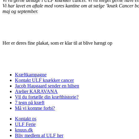
Vi vil gerne deltage i ULF knækker cancer. Vi vil meget gerne have e
Vi har lavet en aftale med vores kantine om at sælge ’knæk Cancer bol
maj og september.
Her er deres fine plakat, som er klar til at blive hængt op
Kræftkampagne
Kontakt ULF knækker cancer
Jacob Haugaard sender en hilsen
Atelier KARAVANA
Vil du fortælle din kræfthistorie?
7 tegn på kræft
Må vi komme forbi?
Kontakt os
ULF Ferie
knuus.dk
Bliv medlem af ULF her