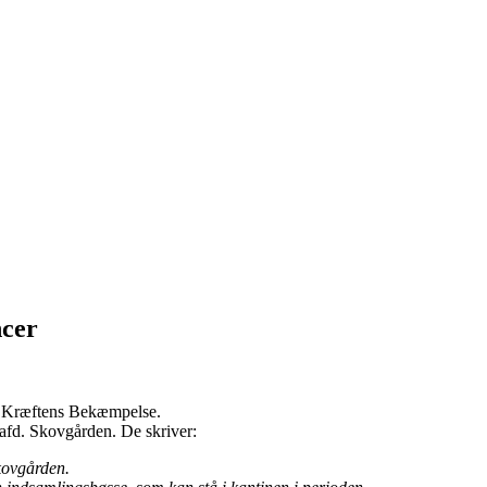
ncer
til Kræftens Bekæmpelse.
afd. Skovgården. De skriver:
kovgården.