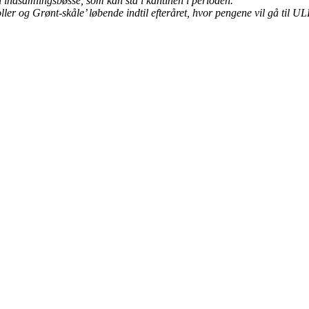
n indsamlingsbøsse, som kan stå i kantinen i perioden.
ler og Grønt-skåle’ løbende indtil efteråret, hvor pengene vil gå til UL