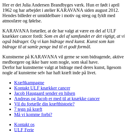
Her er det Julia Andersen Brandbyges værk. Hun er født i april
1962 og har arbejdet i atelier KARAVANA siden august 2012.
Hendes billeder er umiddelbare i motiv og streg og fyldt med
atmosfære og følelse.
KARAVANA fortæller, at de har valgt at være en del af ULF
knækker cancer fordi:
Som en del af samfundet er det vigtigt, at vi
også bidrager. Og vi kan bidrage med kunst. Kunst som kan
bidrage til at samle penge ind til et godt formål.
Kunstnerne på KARAVANA vil gerne se som bidragende, aktive
medborgere og ikke bare som nogle, som skal have.
Derfor har kunstnerne valgt at bidrage med deres kunst, ligesom
nogle af kunsterne selv har haft kræft inde på livet.
Kræftkampagne
Kontakt ULF knækker cancer
Jacob Haugaard sender en hilsen
Andreas og Jacob er med til at knække cancer
Vil du fortælle din kræfthistorie?
7 tegn på kræft
Må vi komme forbi?
Kontakt os
ULF Ferie