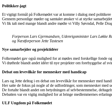
Politikker-jagt
Et vigtigt formål på Folkemødet var at komme i dialog med politikere o
Gennem personlige møder og samtaler ønsker vi at styrke samarbejdet
Vi fik talt med mange blandt andre mødte vi Villy Søvndal, Pelle 
Forperson Lars Gjermandsen, Udenrigsminister Lars Løkke 
og Næstforperson Jette Tastesen
Nye samarbejder og projektidéer
Folkemødet gav også mulighed for at mødes med forskellige fonde og o
Vi drøftede blandt andet idéer til nye projekter om forebyggelse af sv
Debat om levevilkår for mennesker med handicap
Lars og Jette deltog i en debat om levevilkår for mennesker med hand
Her satte de fokus på nogle af de udfordringer, som mennesker med 
De fortalte blandt andet om betydningen af selvbestemmelse, deltagelse i
Debatten var en vigtig mulighed for at bringe medlemmernes erfaringe
ULF Ungdom på Folkemødet