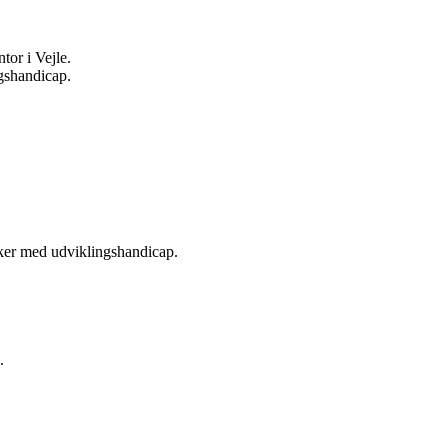
tor i Vejle.
gshandicap.
esker med udviklingshandicap.
.