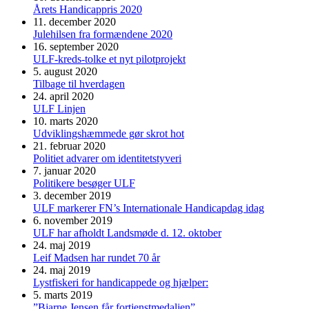
Årets Handicappris 2020
11. december 2020
Julehilsen fra formændene 2020
16. september 2020
ULF-kreds-tolke et nyt pilotprojekt
5. august 2020
Tilbage til hverdagen
24. april 2020
ULF Linjen
10. marts 2020
Udviklingshæmmede gør skrot hot
21. februar 2020
Politiet advarer om identitetstyveri
7. januar 2020
Politikere besøger ULF
3. december 2019
ULF markerer FN’s Internationale Handicapdag idag
6. november 2019
ULF har afholdt Landsmøde d. 12. oktober
24. maj 2019
Leif Madsen har rundet 70 år
24. maj 2019
Lystfiskeri for handicappede og hjælper:
5. marts 2019
”Bjarne Jensen får fortjenstmedaljen”