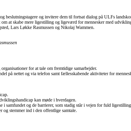
g beslutningstagere og invitere dem til fortsat dialog på ULFs landskon
 om at skabe mere ligestilling og ligeværd for mennesker med udviklin
Dragsted, Lars Løkke Rasmussen og Nikolaj Wammen.
Rasmussen
rganisationer for at tale om fremtidige samarbejder.
indel på nettet og via telefon samt fællesskabende aktiviteter for menn
icap.
udviklingshandicap kan møde i hverdagen.
 samfundet og de barrierer, som stadig står i vejen for fuld ligestilling
r og stemmer ind i den offentlige samtale.