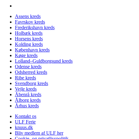
Assens kreds
Favrskov kreds
Frederikshavn kreds
Holbæk kreds
Horsens kreds
Kolding kreds
København kreds
Køge kreds
Lolland–Guldborgsund kreds
Odense kreds
Odsherred kreds
Ribe kreds
Svendborg kreds
Vejle kreds
Åbenrå kreds
Ålborg kreds
Århus kreds
Kontakt os
ULF Ferie
knuus.dk
Bliv medlem af ULF her
Cookie- og privatlivspolitik