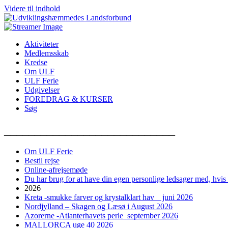
Videre til indhold
Aktiviteter
Medlemsskab
Kredse
Om ULF
ULF Ferie
Udgivelser
FOREDRAG & KURSER
Søg
____________________________
Om ULF Ferie
Bestil rejse
Online-afrejsemøde
Du har brug for at have din egen personlige ledsager med, hvis
2026
Kreta -smukke farver og krystalklart hav juni 2026
Nordjylland – Skagen og Læsø i August 2026
Azorerne -Atlanterhavets perle september 2026
MALLORCA uge 40 2026