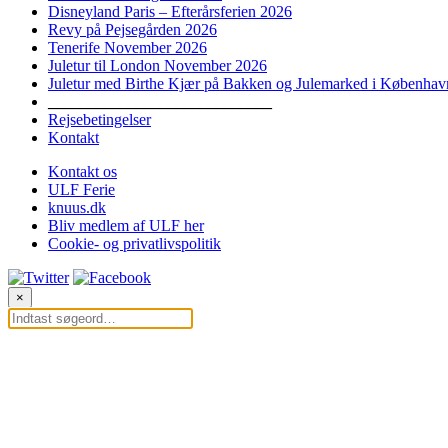
Disneyland Paris – Efterårsferien 2026
Revy på Pejsegården 2026
Tenerife November 2026
Juletur til London November 2026
Juletur med Birthe Kjær på Bakken og Julemarked i Københav
____________________________
Rejsebetingelser
Kontakt
Kontakt os
ULF Ferie
knuus.dk
Bliv medlem af ULF her
Cookie- og privatlivspolitik
×