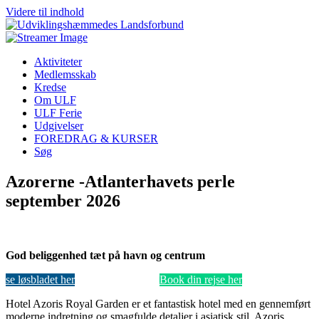
Videre til indhold
Aktiviteter
Medlemsskab
Kredse
Om ULF
ULF Ferie
Udgivelser
FOREDRAG & KURSER
Søg
Azorerne -Atlanterhavets perle
september 2026
God beliggenhed tæt på havn og centrum
se løsbladet her
Book din rejse her
Hotel Azoris Royal Garden er et fantastisk hotel med en gennemført
moderne indretning og smagfulde detaljer i asiatisk stil. Azoris