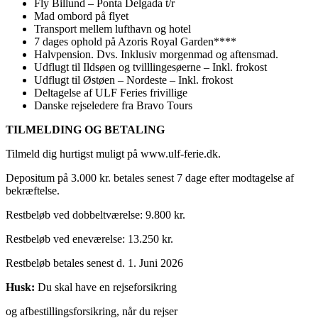
Fly Billund – Ponta Delgada t/r
Mad ombord på flyet
Transport mellem lufthavn og hotel
7 dages ophold på Azoris Royal Garden****
Halvpension. Dvs. Inklusiv morgenmad og aftensmad.
Udflugt til Ildsøen og tvilllingesøerne – Inkl. frokost
Udflugt til Østøen – Nordeste – Inkl. frokost
Deltagelse af ULF Feries frivillige
Danske rejseledere fra Bravo Tours
TILMELDING OG BETALING
Tilmeld dig hurtigst muligt på www.ulf-ferie.dk.
Depositum på 3.000 kr. betales senest 7 dage efter modtagelse af
bekræftelse.
Restbeløb ved dobbeltværelse: 9.800 kr.
Restbeløb ved eneværelse: 13.250 kr.
Restbeløb betales senest d. 1. Juni 2026
Husk:
Du skal have en rejseforsikring
og afbestillingsforsikring, når du rejser