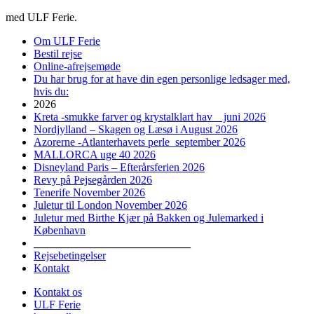
med ULF Ferie.
Om ULF Ferie
Bestil rejse
Online-afrejsemøde
Du har brug for at have din egen personlige ledsager med,
hvis du:
2026
Kreta -smukke farver og krystalklart hav juni 2026
Nordjylland – Skagen og Læsø i August 2026
Azorerne -Atlanterhavets perle september 2026
MALLORCA uge 40 2026
Disneyland Paris – Efterårsferien 2026
Revy på Pejsegården 2026
Tenerife November 2026
Juletur til London November 2026
Juletur med Birthe Kjær på Bakken og Julemarked i
København
____________________________
Rejsebetingelser
Kontakt
Kontakt os
ULF Ferie