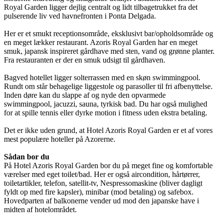
Royal Garden ligger dejlig centralt og lidt tilbagetrukket fra det
pulserende liv ved havnefronten i Ponta Delgada.
Her er et smukt receptionsområde, eksklusivt bar/opholdsområde og
en meget lækker restaurant. Azoris Royal Garden har en meget
smuk, japansk inspireret gårdhave med sten, vand og grønne planter.
Fra restauranten er der en smuk udsigt til gårdhaven.
Bagved hotellet ligger solterrassen med en skøn swimmingpool.
Rundt om står behagelige liggestole og parasoller til fri afbenyttelse.
Inden døre kan du slappe af og nyde den opvarmede
swimmingpool, jacuzzi, sauna, tyrkisk bad. Du har også mulighed
for at spille tennis eller dyrke motion i fitness uden ekstra betaling.
Det er ikke uden grund, at Hotel Azoris Royal Garden er et af vores
mest populære hoteller på Azorerne.
Sådan bor du
På Hotel Azoris Royal Garden bor du på meget fine og komfortable
værelser med eget toilet/bad. Her er også aircondition, hårtørrer,
toiletartikler, telefon, satellit-tv, Nespressomaskine (bliver dagligt
fyldt op med fire kapsler), minibar (mod betaling) og safebox.
Hovedparten af balkonerne vender ud mod den japanske have i
midten af hotelområdet.