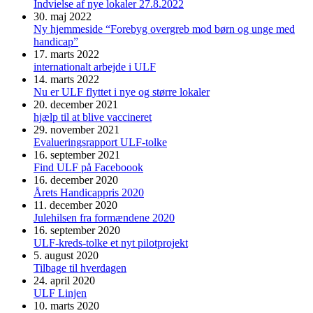
Indvielse af nye lokaler 27.8.2022
30. maj 2022
Ny hjemmeside “Forebyg overgreb mod børn og unge med
handicap”
17. marts 2022
internationalt arbejde i ULF
14. marts 2022
Nu er ULF flyttet i nye og større lokaler
20. december 2021
hjælp til at blive vaccineret
29. november 2021
Evalueringsrapport ULF-tolke
16. september 2021
Find ULF på Faceboook
16. december 2020
Årets Handicappris 2020
11. december 2020
Julehilsen fra formændene 2020
16. september 2020
ULF-kreds-tolke et nyt pilotprojekt
5. august 2020
Tilbage til hverdagen
24. april 2020
ULF Linjen
10. marts 2020