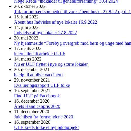
Køge Kreds “indkalder til generalforsamling” 30.4.2024
20. oktober 2022
Tak for opmærksomheden til vores åbent hus d. 27.8.22 og d. 
15. juni 2022
Åbent hus Indvielse af nye lokaler 16.9.2022
14. juni 2022
Indvielse af nye lokaler 27.8.2022
30. maj 2022
Ny hjemmeside “Forebyg overgreb mod børn og unge med han
17. marts 2022
internationalt arbejde i ULF
14. marts 2022
Nu er ULF flyttet i nye og større lokaler
20. december 2021
hjælp til at blive vaccineret
29. november 2021
Evalueringsrapport ULF-tolke
16. september 2021
Find ULF på Faceboook
16. december 2020
Årets Handicappris 2020
11. december 2020
Julehilsen fra formændene 2020
16. september 2020
ULF-kreds-tolke et nyt pilotprojekt