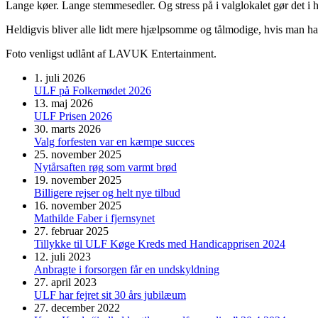
Lange køer. Lange stemmesedler. Og stress på i valglokalet gør det i 
Heldigvis bliver alle lidt mere hjælpsomme og tålmodige, hvis man har
Foto venligst udlånt af LAVUK Entertainment.
1. juli 2026
ULF på Folkemødet 2026
13. maj 2026
ULF Prisen 2026
30. marts 2026
Valg forfesten var en kæmpe succes
25. november 2025
Nytårsaften røg som varmt brød
19. november 2025
Billigere rejser og helt nye tilbud
16. november 2025
Mathilde Faber i fjernsynet
27. februar 2025
Tillykke til ULF Køge Kreds med Handicapprisen 2024
12. juli 2023
Anbragte i forsorgen får en undskyldning
27. april 2023
ULF har fejret sit 30 års jubilæum
27. december 2022