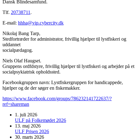
Dansk Blindesamfund.
Tlf.
20738711
.
E-mail:
hhha@vip.cybercity.dk
Nikolaj Bang Tarp,
Stedfortræder for administrator, frivillig hjælper til lystfiskeri og
uddannet
socialpædagog.
Niels Olaf Haugset.
Gruppens ordfdstyre, frivillig hjælper til lystfiskeri og arbejder på et
socialpsykiatrisk opholdssted.
Facebookgruppen navn: Lystfiskergruppen for handicappede,
hjælper og de der søger en fiskemakker.
https://www.facebook.com/groups/786232141722637/?
ref=shareman
1. juli 2026
ULF på Folkemødet 2026
13. maj 2026
ULF Prisen 2026
30. marts 2026