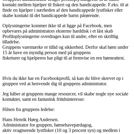
kontakt mellem hjælper til fiskeri og den handicappede. F.eks. til at
finde en hjælper i nærheden af den handicappede lystfisker eller
skabe kontakt til det handicappede barns pårørende.
Oplysningerne kommer ikke til at ligge på Facebook, men
opbevares på administrators eksterne harddisk i et låst skab
Profiloplysningerne overdrages kun til andre, efter en skriftlig
tilladelse.
Gruppens varemærke er tillid og sikkerhed. Derfor skal børn under
15 år have en myndig person med på gruppens
fisketurer og hjælperen har pligt til at fremvise en ren børneattest.
Hvis du ikke har en Facebookprofil, så kan du blive skrevet op i
gruppen ved at henvende dig til gruppens administrator.
Jeg håber at gruppens mange resourcer, vil skabe nogle nye sociale
kontakter, samt en fantastisk fritidsinteresse:
Hilsen fra gruppens ledelse:
Hans Henrik Høeg Andersen.
Administrator for gruppen, børnehavepædagog,
aktiv svagtseende lystfisker (10 og 3 procent syn) og medlem i