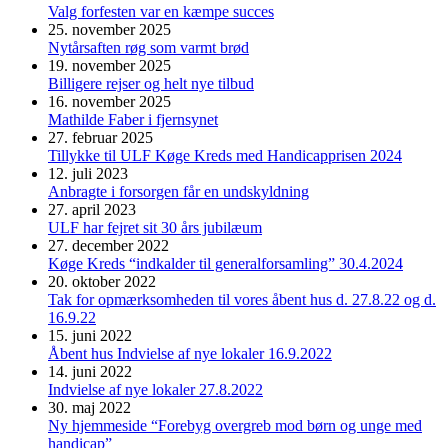
Valg forfesten var en kæmpe succes
25. november 2025
Nytårsaften røg som varmt brød
19. november 2025
Billigere rejser og helt nye tilbud
16. november 2025
Mathilde Faber i fjernsynet
27. februar 2025
Tillykke til ULF Køge Kreds med Handicapprisen 2024
12. juli 2023
Anbragte i forsorgen får en undskyldning
27. april 2023
ULF har fejret sit 30 års jubilæum
27. december 2022
Køge Kreds “indkalder til generalforsamling” 30.4.2024
20. oktober 2022
Tak for opmærksomheden til vores åbent hus d. 27.8.22 og d.
16.9.22
15. juni 2022
Åbent hus Indvielse af nye lokaler 16.9.2022
14. juni 2022
Indvielse af nye lokaler 27.8.2022
30. maj 2022
Ny hjemmeside “Forebyg overgreb mod børn og unge med
handicap”