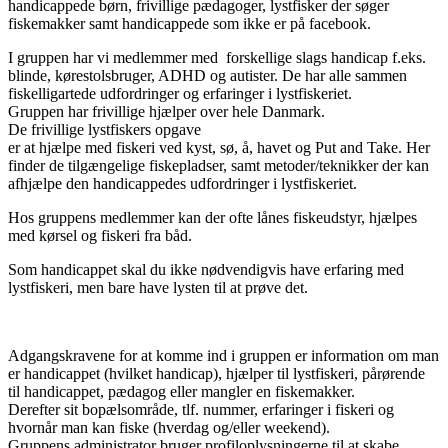
handicappede børn, frivillige pædagoger, lystfisker der søger
fiskemakker samt handicappede som ikke er på facebook.
I gruppen har vi medlemmer med forskellige slags handicap f.eks.
blinde, kørestolsbruger, ADHD og autister. De har alle sammen
fiskelligartede udfordringer og erfaringer i lystfiskeriet.
Gruppen har frivillige hjælper over hele Danmark.
De frivillige lystfiskers opgave
er at hjælpe med fiskeri ved kyst, sø, å, havet og Put and Take. Her
finder de tilgængelige fiskepladser, samt metoder/teknikker der kan
afhjælpe den handicappedes udfordringer i lystfiskeriet.
Hos gruppens medlemmer kan der ofte lånes fiskeudstyr, hjælpes
med kørsel og fiskeri fra båd.
Som handicappet skal du ikke nødvendigvis have erfaring med
lystfiskeri, men bare have lysten til at prøve det.
Adgangskravene for at komme ind i gruppen er information om man
er handicappet (hvilket handicap), hjælper til lystfiskeri, pårørende
til handicappet, pædagog eller mangler en fiskemakker.
Derefter sit bopælsområde, tlf. nummer, erfaringer i fiskeri og
hvornår man kan fiske (hverdag og/eller weekend).
Gruppens administrator bruger profiloplysningerne til at skabe