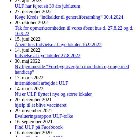
27. april 2023
ULF har fejret sit 30 års jubilæum
27. december 2022
Køge Kreds “indkalder til generalforsamling” 30.4.2024
20. oktober 2022
Tak for opmærksomheden til vores åbent hus d. 27.8.22 og d.
16.9.22
15. juni 2022
Åbent hus Indvielse af nye lokaler 16.9.2022
14. juni 2022
Indvielse af nye lokaler 27.8.2022
30. maj 2022
Ny hjemmeside “Forebyg overgreb mod børn og unge med
handicap”
17. marts 2022
internationalt arbejde i ULF
14. marts 2022
Nu er ULF flyttet i nye og større lokaler
20. december 2021
hjælp til at blive vaccineret
29. november 2021
Evalueringsrapport ULF-tolke
16. september 2021
Find ULF på Faceboook
16. december 2020