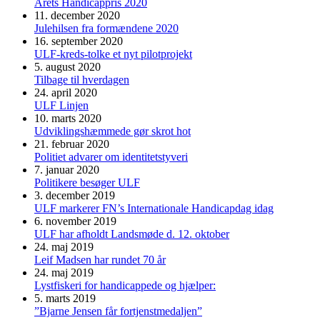
Årets Handicappris 2020
11. december 2020
Julehilsen fra formændene 2020
16. september 2020
ULF-kreds-tolke et nyt pilotprojekt
5. august 2020
Tilbage til hverdagen
24. april 2020
ULF Linjen
10. marts 2020
Udviklingshæmmede gør skrot hot
21. februar 2020
Politiet advarer om identitetstyveri
7. januar 2020
Politikere besøger ULF
3. december 2019
ULF markerer FN’s Internationale Handicapdag idag
6. november 2019
ULF har afholdt Landsmøde d. 12. oktober
24. maj 2019
Leif Madsen har rundet 70 år
24. maj 2019
Lystfiskeri for handicappede og hjælper:
5. marts 2019
”Bjarne Jensen får fortjenstmedaljen”