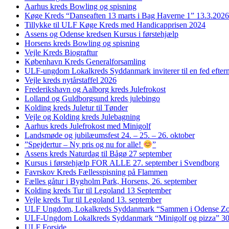
Aarhus kreds Bowling og spisning
Køge Kreds “Danseaften 13 marts i Bag Haverne 1” 13.3.2026
Tillykke til ULF Køge Kreds med Handicapprisen 2024
Assens og Odense kredsen Kursus i førstehjælp
Horsens kreds Bowling og spisning
Vejle Kreds Biograftur
København Kreds Generalforsamling
ULF-ungdom Lokalkreds Syddanmark inviterer til en fed efter
Vejle kreds nytårstaffel 2026
Frederikshavn og Aalborg kreds Julefrokost
Lolland og Guldborgsund kreds julebingo
Kolding kreds Juletur til Tønder
Vejle og Kolding kreds Julebagning
Aarhus kreds Julefrokost med Minigolf
Landsmøde og jubilæumsfest 24. – 25. – 26. oktober
”Spejdertur – Ny pris og nu for alle!
”
Assens kreds Naturdag til Bågø 27 september
Kursus i førstehjælp FOR ALLE 27. september i Svendborg
Favrskov Kreds Fællesspisning på Flammen
Fælles gåtur i Bygholm Park, Horsens, 26. september
Kolding kreds Tur til Legoland 13 September
Vejle kreds Tur til Legoland 13. september
ULF Ungdom, Lokalkreds Syddanmark “Sammen i Odense Zo
ULF-Ungdom Lokalkreds Syddanmark “Minigolf og pizza” 30
ULF Forside