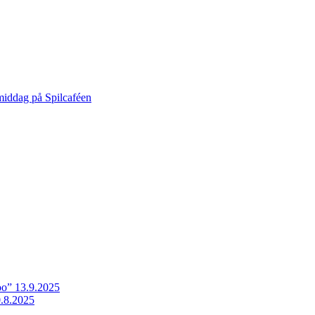
middag på Spilcaféen
o” 13.9.2025
.8.2025