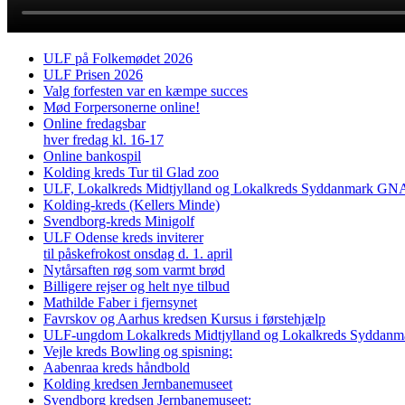
ULF på Folkemødet 2026
ULF Prisen 2026
Valg forfesten var en kæmpe succes
Mød Forpersonerne online!
Online fredagsbar
hver fredag kl. 16-17
Online bankospil
Kolding kreds Tur til Glad zoo
ULF, Lokalkreds Midtjylland og Lokalkreds Syddanmark GNAG
Kolding-kreds (Kellers Minde)
Svendborg-kreds Minigolf
ULF Odense kreds inviterer
til påskefrokost onsdag d. 1. april
Nytårsaften røg som varmt brød
Billigere rejser og helt nye tilbud
Mathilde Faber i fjernsynet
Favrskov og Aarhus kredsen Kursus i førstehjælp
ULF-ungdom Lokalkreds Midtjylland og Lokalkreds Syddanma
Vejle kreds Bowling og spisning:
Aabenraa kreds håndbold
Kolding kredsen Jernbanemuseet
Svendborg kredsen Jernbanemuseet: