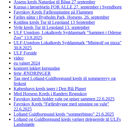
Assens kreds Naturdag til Bågø 27 september
Kursus i førstehjælp FOR ALLE 27. september i Svendborg
Favrskov Kreds Fællesspisning på Flammen
Fælles gåtur i Bygholm Park, Horsens, 26. september
Kolding kreds Tur til Legoland 13 September
Vejle kreds Tur til Legoland 13. september
ULF Ungdom, Lokalkreds Syddanmark “Sammen i Odense
Zoo” 13.9.2025
ULF-Ungdom Lokalkreds Syddanmark “Minigolf og pizza”
30.8.2025
ULF Forside
video
eu valget 2024
kontoret lukket kursusdag
ferie ÆNDRINGER
Tag med Lolland-Guldborgsund kreds til sommerrevy og
frokost
København kreds tager i Den Blå Planet
Med Horsens Kreds i Randers Regnskov
Favrskov kreds holder valg og spiser sammen 22.6.2025
Favrskov Kreds “Fælleshygge med spisning og valg”
22.6.2025
Lolland Guldborgsund kreds “sommerbingo” 21.6.2025
Lolland og Guldborgsund kreds vælger delegerede til ULFs
Landsmøde