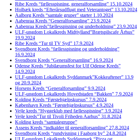
Ribe Kreds “fællesspisning, generalforsamling” 15.10.2024
Holbæk kreds “Efterårsudflugt med Veterantoget” 13.10.2024
Aalborg Kreds “samtale gruper” starter 1.10.2024
Aabenraa Kreds “Generalforsamling” 23.9.2024
Aabenraa Kreds”fællesspisning og underholdning” 23.9.2024
ULF-ungdom Lokalkreds Midtjylland”Brætspilscafe Århus”
19.9.2024
Ribe Kreds “Tur til TV Syd” 17.9.2024
Svendborg Kreds “fællesspisning og underholdning”
16.9.2024
Svendborg Kreds “Generalforsamling” 16.9.2024
Odense Kreds “Jubilæumsfest for Ulf Odense Kreds”
14.9.2024
ULF-ungdom Lokalkreds Syddanmark”Kokkeaftener” 13.9
og 20.9.2024
Horsens Kreds “Generalforsamling” 9.9.2024
ULF-ungdom Lokalkreds Hovedstaden “Bakken” 7.9.2024
Kolding Kreds “Førstehjælpskursus” 7.9.2024
København Kreds “Førstehjælpskursus” 4.9.2024
Vejle kreds “Hyggeklub med fællesspisning” 3.9.2024
Vejle kreds”Tur til Tivoli Friheden Aarhus” 31.8.2024
Kolding kreds “samtalegruppe”
Assens Kreds “indkalder til generalforsamling” 27.8.2024
Svendborg Kreds “rundvisning i Faaborg by” 24.8.2024
ULF-ungdom Lokalkreds Syddanmark “Pizza og