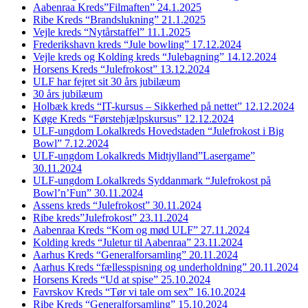
Aabenraa Kreds”Filmaften” 24.1.2025
Ribe Kreds “Brandslukning” 21.1.2025
Vejle kreds “Nytårstaffel” 11.1.2025
Frederikshavn kreds “Jule bowling” 17.12.2024
Vejle kreds og Kolding kreds “Julebagning” 14.12.2024
Horsens Kreds “Julefrokost” 13.12.2024
ULF har fejret sit 30 års jubilæum
30 års jubilæum
Holbæk kreds “IT-kursus – Sikkerhed på nettet” 12.12.2024
Køge Kreds “Førstehjælpskursus” 12.12.2024
ULF-ungdom Lokalkreds Hovedstaden “Julefrokost i Big
Bowl” 7.12.2024
ULF-ungdom Lokalkreds Midtjylland”Lasergame”
30.11.2024
ULF-ungdom Lokalkreds Syddanmark “Julefrokost på
Bowl’n’Fun” 30.11.2024
Assens kreds “Julefrokost” 30.11.2024
Ribe kreds”Julefrokost” 23.11.2024
Aabenraa Kreds “Kom og mød ULF” 27.11.2024
Kolding kreds “Juletur til Aabenraa” 23.11.2024
Aarhus Kreds “Generalforsamling” 20.11.2024
Aarhus Kreds “fællesspisning og underholdning” 20.11.2024
Horsens Kreds “Ud at spise” 25.10.2024
Favrskov Kreds “Tør vi tale om sex” 16.10.2024
Ribe Kreds “Generalforsamling” 15.10.2024