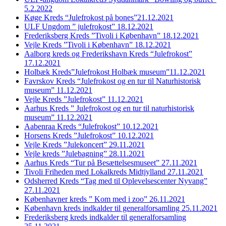
5.2.2022
Køge Kreds “Julefrokost på bones”21.12.2021
ULF Ungdom ” julefrokost” 18.12.2021
Frederiksberg Kreds ”Tivoli i København” 18.12.2021
Vejle Kreds ”Tivoli i København” 18.12.2021
Aalborg kreds og Frederikshavn Kreds “Julefrokost”
17.12.2021
Holbæk Kreds”Julefrokost Holbæk museum”11.12.2021
Favrskov Kreds “Julefrokost og en tur til Naturhistorisk
museum” 11.12.2021
Vejle Kreds ”Julefrokost” 11.12.2021
Aarhus Kreds ” Julefrokost og en tur til naturhistorisk
museum” 11.12.2021
Aabenraa Kreds “Julefrokost” 10.12.2021
Horsens Kreds ”Julefrokost” 10.12.2021
Vejle Kreds ”Julekoncert” 29.11.2021
Vejle kreds ”Julebagning” 28.11.2021
Aarhus Kreds “Tur på Besættelsesmuseet” 27.11.2021
Tivoli Friheden med Lokalkreds Midtjylland 27.11.2021
Odsherred Kreds “Tag med til Oplevelsescenter Nyvang”
27.11.2021
Københavner kreds ” Kom med i zoo” 26.11.2021
København kreds indkalder til generalforsamling 25.11.2021
Frederiksberg kreds indkalder til generalforsamling