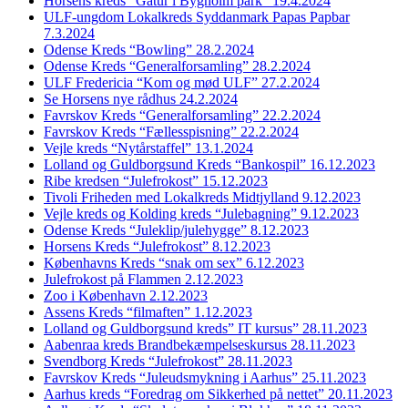
Horsens kreds “Gåtur i Bygholm park” 19.4.2024
ULF-ungdom Lokalkreds Syddanmark Papas Papbar
7.3.2024
Odense Kreds “Bowling” 28.2.2024
Odense Kreds “Generalforsamling” 28.2.2024
ULF Fredericia “Kom og mød ULF” 27.2.2024
Se Horsens nye rådhus 24.2.2024
Favrskov Kreds “Generalforsamling” 22.2.2024
Favrskov Kreds “Fællesspisning” 22.2.2024
Vejle kreds “Nytårstaffel” 13.1.2024
Lolland og Guldborgsund Kreds “Bankospil” 16.12.2023
Ribe kredsen “Julefrokost” 15.12.2023
Tivoli Friheden med Lokalkreds Midtjylland 9.12.2023
Vejle kreds og Kolding kreds “Julebagning” 9.12.2023
Odense Kreds “Juleklip/julehygge” 8.12.2023
Horsens Kreds “Julefrokost” 8.12.2023
Københavns Kreds “snak om sex” 6.12.2023
Julefrokost på Flammen 2.12.2023
Zoo i København 2.12.2023
Assens Kreds “filmaften” 1.12.2023
Lolland og Guldborgsund kreds” IT kursus” 28.11.2023
Aabenraa kreds Brandbekæmpelseskursus 28.11.2023
Svendborg Kreds “Julefrokost” 28.11.2023
Favrskov Kreds “Juleudsmykning i Aarhus” 25.11.2023
Aarhus kreds “Foredrag om Sikkerhed på nettet” 20.11.2023