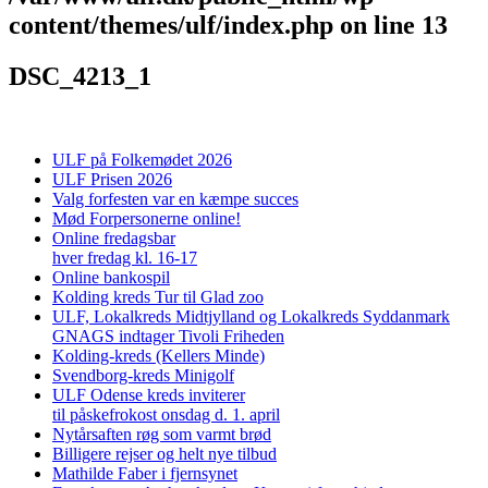
content/themes/ulf/index.php
on line
13
DSC_4213_1
ULF på Folkemødet 2026
ULF Prisen 2026
Valg forfesten var en kæmpe succes
Mød Forpersonerne online!
Online fredagsbar
hver fredag kl. 16-17
Online bankospil
Kolding kreds Tur til Glad zoo
ULF, Lokalkreds Midtjylland og Lokalkreds Syddanmark
GNAGS indtager Tivoli Friheden
Kolding-kreds (Kellers Minde)
Svendborg-kreds Minigolf
ULF Odense kreds inviterer
til påskefrokost onsdag d. 1. april
Nytårsaften røg som varmt brød
Billigere rejser og helt nye tilbud
Mathilde Faber i fjernsynet