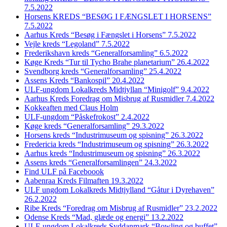
7.5.2022
Horsens KREDS “BESØG I FÆNGSLET I HORSENS”
7.5.2022
Aarhus Kreds “Besøg i Fængslet i Horsens” 7.5.2022
Vejle kreds “Legoland” 7.5.2022
Frederikshavn kreds “Generalforsamling” 6.5.2022
Køge Kreds “Tur til Tycho Brahe planetarium” 26.4.2022
Svendborg kreds “Generalforsamling” 25.4.2022
Assens Kreds “Bankospil” 20.4.2022
ULF-ungdom Lokalkreds Midtjyllan “Minigolf” 9.4.2022
Aarhus Kreds Foredrag om Misbrug af Rusmidler 7.4.2022
Kokkeaften med Claus Holm
ULF-ungdom “Påskefrokost” 2.4.2022
Køge kreds “Generalforsamling” 29.3.2022
Horsens kreds “Industrimuseum og spisning” 26.3.2022
Fredericia kreds “Industrimuseum og spisning” 26.3.2022
Aarhus kreds “Industrimuseum og spisning” 26.3.2022
Assens kreds “Generalforsamlingen” 24.3.2022
Find ULF på Faceboook
Aabenraa Kreds Filmaften 19.3.2022
ULF ungdom Lokalkreds Midtjylland “Gåtur i Dyrehaven”
26.2.2022
Ribe Kreds “Foredrag om Misbrug af Rusmidler” 23.2.2022
Odense Kreds “Mad, glæde og energi” 13.2.2022
ULF-ungdom Lokalkreds Syddanmark “Bowling og buffet”