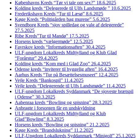
Københavns Kreds “Tør vi tale om sex?” 18.6.2025
Kolding kreds “Delegerede til Ulfs Landsmøde ” 10.6.2025
Frederikshavn Kreds “Tur til Læsø” 8.6.2025
Køge Kreds “Politigården bag murene” 5.6.2025
Svendborg Kreds “sjov spilledag og valg af delegerede”
27.5.2025
Ribe Kreds”Tur til Mandø” 17.5.2025
Horsens kreds “vælgermøde” 12.5.2025
Favrskov kreds “Informationsaften” 30.4.2025
ULF-ungdom Lokalkreds Midtjylland og Klub Glad
“Forårstur” 29.4.2025
Kolding kreds “Kom med i Glad Zoo” 26.4.2025
Odense kreds “inviterer til hyggelig aften” 16.4.2025
Aarhus Kreds “Tur på Besættelsesmuseet” 12.4.2025
Vejle Kreds “Bankospil” 11.4.2025
Vejle kreds “Delegerende til Ulfs Landsmøde” 11.4.2025
ULF-ungdom Lokalkreds Syddanmark “De sjoveste brætspil
i Odense” 30.3.2025
Aabenraa kreds “Bowling og spisning” 28.3.2025
Anbragte i forsorgen får en undskyldning
ULF-ungdom Lokalkreds Midtjylland og Klub
Glad”Bowling” 8.3.2025
Horsens kreds “Bowling og spisning” 21.2.2025
Køge Kreds “Brandslukning” 11.2.2025
ULF-Ungdom Lokalkreds Syddanmark “Minigolf” 25.1.2025