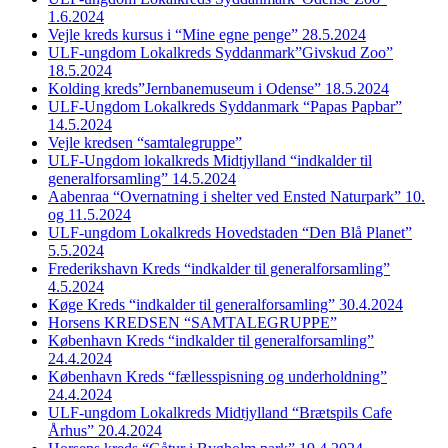
1.6.2024
Vejle kreds kursus i “Mine egne penge” 28.5.2024
ULF-ungdom Lokalkreds Syddanmark”Givskud Zoo”
18.5.2024
Kolding kreds”Jernbanemuseum i Odense” 18.5.2024
ULF-Ungdom Lokalkreds Syddanmark “Papas Papbar”
14.5.2024
Vejle kredsen “samtalegruppe”
ULF-Ungdom lokalkreds Midtjylland “indkalder til
generalforsamling” 14.5.2024
Aabenraa “Overnatning i shelter ved Ensted Naturpark” 10.
og 11.5.2024
ULF-ungdom Lokalkreds Hovedstaden “Den Blå Planet”
5.5.2024
Frederikshavn Kreds “indkalder til generalforsamling”
4.5.2024
Køge Kreds “indkalder til generalforsamling” 30.4.2024
Horsens KREDSEN “SAMTALEGRUPPE”
København Kreds “indkalder til generalforsamling”
24.4.2024
København Kreds “fællesspisning og underholdning”
24.4.2024
ULF-ungdom Lokalkreds Midtjylland “Brætspils Cafe
Århus” 20.4.2024