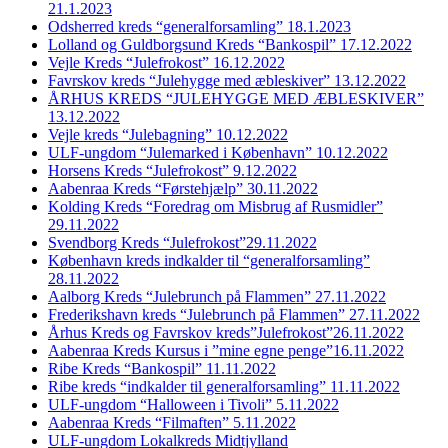
21.1.2023
Odsherred kreds “generalforsamling” 18.1.2023
Lolland og Guldborgsund Kreds “Bankospil” 17.12.2022
Vejle Kreds “Julefrokost” 16.12.2022
Favrskov kreds “Julehygge med æbleskiver” 13.12.2022
ÅRHUS KREDS “JULEHYGGE MED ÆBLESKIVER”
13.12.2022
Vejle kreds “Julebagning” 10.12.2022
ULF-ungdom “Julemarked i København” 10.12.2022
Horsens Kreds “Julefrokost” 9.12.2022
Aabenraa Kreds “Førstehjælp” 30.11.2022
Kolding Kreds “Foredrag om Misbrug af Rusmidler”
29.11.2022
Svendborg Kreds “Julefrokost”29.11.2022
København kreds indkalder til “generalforsamling”
28.11.2022
Aalborg Kreds “Julebrunch på Flammen” 27.11.2022
Frederikshavn kreds “Julebrunch på Flammen” 27.11.2022
Århus Kreds og Favrskov kreds”Julefrokost”26.11.2022
Aabenraa Kreds Kursus i ”mine egne penge”16.11.2022
Ribe Kreds “Bankospil” 11.11.2022
Ribe kreds “indkalder til generalforsamling” 11.11.2022
ULF-ungdom “Halloween i Tivoli” 5.11.2022
Aabenraa Kreds “Filmaften” 5.11.2022
ULF-ungdom Lokalkreds Midtjylland