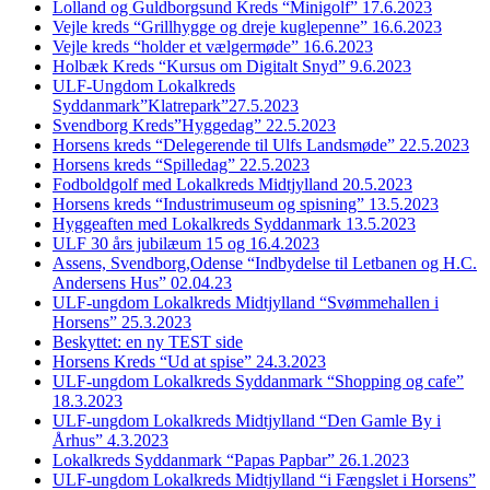
Lolland og Guldborgsund Kreds “Minigolf” 17.6.2023
Vejle kreds “Grillhygge og dreje kuglepenne” 16.6.2023
Vejle kreds “holder et vælgermøde” 16.6.2023
Holbæk Kreds “Kursus om Digitalt Snyd” 9.6.2023
ULF-Ungdom Lokalkreds
Syddanmark”Klatrepark”27.5.2023
Svendborg Kreds”Hyggedag” 22.5.2023
Horsens kreds “Delegerende til Ulfs Landsmøde” 22.5.2023
Horsens kreds “Spilledag” 22.5.2023
Fodboldgolf med Lokalkreds Midtjylland 20.5.2023
Horsens kreds “Industrimuseum og spisning” 13.5.2023
Hyggeaften med Lokalkreds Syddanmark 13.5.2023
ULF 30 års jubilæum 15 og 16.4.2023
Assens, Svendborg,Odense “Indbydelse til Letbanen og H.C.
Andersens Hus” 02.04.23
ULF-ungdom Lokalkreds Midtjylland “Svømmehallen i
Horsens” 25.3.2023
Beskyttet: en ny TEST side
Horsens Kreds “Ud at spise” 24.3.2023
ULF-ungdom Lokalkreds Syddanmark “Shopping og cafe”
18.3.2023
ULF-ungdom Lokalkreds Midtjylland “Den Gamle By i
Århus” 4.3.2023
Lokalkreds Syddanmark “Papas Papbar” 26.1.2023
ULF-ungdom Lokalkreds Midtjylland “i Fængslet i Horsens”