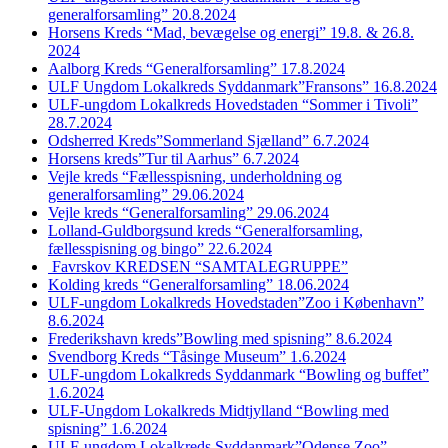
generalforsamling” 20.8.2024
Horsens Kreds “Mad, bevægelse og energi” 19.8. & 26.8.
2024
Aalborg Kreds “Generalforsamling” 17.8.2024
ULF Ungdom Lokalkreds Syddanmark”Fransons” 16.8.2024
ULF-ungdom Lokalkreds Hovedstaden “Sommer i Tivoli”
28.7.2024
Odsherred Kreds”Sommerland Sjælland” 6.7.2024
Horsens kreds”Tur til Aarhus” 6.7.2024
Vejle kreds “Fællesspisning, underholdning og
generalforsamling” 29.06.2024
Vejle kreds “Generalforsamling” 29.06.2024
Lolland-Guldborgsund kreds “Generalforsamling,
fællesspisning og bingo” 22.6.2024
Favrskov KREDSEN “SAMTALEGRUPPE”
Kolding kreds “Generalforsamling” 18.06.2024
ULF-ungdom Lokalkreds Hovedstaden”Zoo i København”
8.6.2024
Frederikshavn kreds”Bowling med spisning” 8.6.2024
Svendborg Kreds “Tåsinge Museum” 1.6.2024
ULF-ungdom Lokalkreds Syddanmark “Bowling og buffet”
1.6.2024
ULF-Ungdom Lokalkreds Midtjylland “Bowling med
spisning” 1.6.2024
ULF-ungdom Lokalkreds Syddanmark”Odense Zoo”