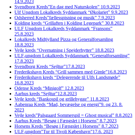
14.9.2023
Svendborg Kreds”En dag med Naturskolen” 10.9.2023
Ulf Ungdom Lokalkreds Syddanmark “Økolariet” 9.9.2023
Odsherred Kreds”fællesspisning og musik” 7.9.2023
Kolding kreds “Grillaften i Kolding Legepark” 30.8.2023
ULF Ungdom Lokalkreds Syddanmark “Fransons”
25.8.2023
Lokalkreds Midtjylland Pizza og Generalforsamling
18.8.2023
Vejle kreds “Overnatning i Spejderhytter” 18.8.2023
ULF-ungdom Lokalkreds Syddanmark “Generalforsamling”
17.8.2023
Svendborg Kreds “Sejltur”17.8.2023
Frederikshavn Kreds “Grill sammen med Gimle”16.8.2023
Frederikshavn kreds “Delegerende til Ulfs Landsmøde”
16.8.2023
Odense Kreds “Minigolf” 12.8.2023
Aarhus kreds “Sejltur”12.8.2023
Vejle kreds “Bankospil og grillehygge” 11.8.2023
Aabenraa Kreds “Mad, bevægelse og energi”9. og 23. 8.
2023
Vejle kreds”Palsgaard Sommerspil = Ghost musical” 8.8.2023
Aarhus Kreds “Besøg i Fængslet i Horsens” 8.7.2023
Horsens Kreds “Besøg i Fængslet i Horsens” 8.7.2023
ULF-ungdom”Tur til Tivoli København”17.6. 2023