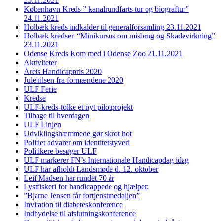
25.11.2021
København Kreds ” kanalrundfarts tur og biograftur”
24.11.2021
Holbæk kreds indkalder til generalforsamling 23.11.2021
Holbæk kredsen “Minikursus om misbrug og Skadevirkning”
23.11.2021
Odense Kreds Kom med i Odense Zoo 21.11.2021
Aktiviteter
Årets Handicappris 2020
Julehilsen fra formændene 2020
ULF Ferie
Kredse
ULF-kreds-tolke et nyt pilotprojekt
Tilbage til hverdagen
ULF Linjen
Udviklingshæmmede gør skrot hot
Politiet advarer om identitetstyveri
Politikere besøger ULF
ULF markerer FN’s Internationale Handicapdag idag
ULF har afholdt Landsmøde d. 12. oktober
Leif Madsen har rundet 70 år
Lystfiskeri for handicappede og hjælper:
”Bjarne Jensen får fortjenstmedaljen”
Invitation til diabeteskonference
Indbydelse til afslutningskonference