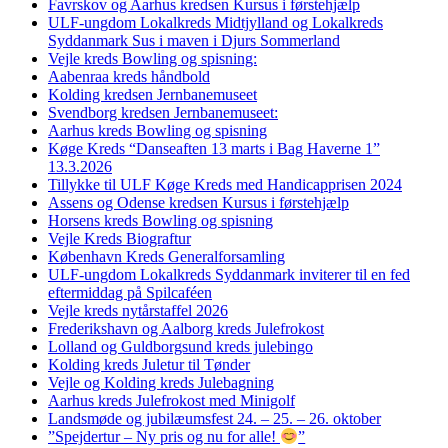
Favrskov og Aarhus kredsen Kursus i førstehjælp
ULF-ungdom Lokalkreds Midtjylland og Lokalkreds
Syddanmark Sus i maven i Djurs Sommerland
Vejle kreds Bowling og spisning:
Aabenraa kreds håndbold
Kolding kredsen Jernbanemuseet
Svendborg kredsen Jernbanemuseet:
Aarhus kreds Bowling og spisning
Køge Kreds “Danseaften 13 marts i Bag Haverne 1”
13.3.2026
Tillykke til ULF Køge Kreds med Handicapprisen 2024
Assens og Odense kredsen Kursus i førstehjælp
Horsens kreds Bowling og spisning
Vejle Kreds Biograftur
København Kreds Generalforsamling
ULF-ungdom Lokalkreds Syddanmark inviterer til en fed
eftermiddag på Spilcaféen
Vejle kreds nytårstaffel 2026
Frederikshavn og Aalborg kreds Julefrokost
Lolland og Guldborgsund kreds julebingo
Kolding kreds Juletur til Tønder
Vejle og Kolding kreds Julebagning
Aarhus kreds Julefrokost med Minigolf
Landsmøde og jubilæumsfest 24. – 25. – 26. oktober
”Spejdertur – Ny pris og nu for alle!
”