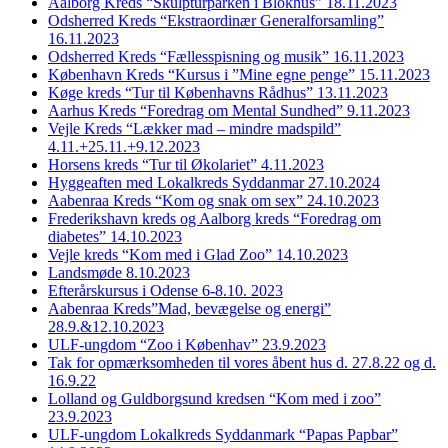
Aalborg Kreds “Skulpturparken i Blokhus” 18.11.2023
Odsherred Kreds “Ekstraordinær Generalforsamling”
16.11.2023
Odsherred Kreds “Fællesspisning og musik” 16.11.2023
København Kreds “Kursus i ”Mine egne penge” 15.11.2023
Køge kreds “Tur til Københavns Rådhus” 13.11.2023
Aarhus Kreds “Foredrag om Mental Sundhed” 9.11.2023
Vejle Kreds “Lækker mad – mindre madspild”
4.11.+25.11.+9.12.2023
Horsens kreds “Tur til Økolariet” 4.11.2023
Hyggeaften med Lokalkreds Syddanmar 27.10.2024
Aabenraa Kreds “Kom og snak om sex” 24.10.2023
Frederikshavn kreds og Aalborg kreds “Foredrag om
diabetes” 14.10.2023
Vejle kreds “Kom med i Glad Zoo” 14.10.2023
Landsmøde 8.10.2023
Efterårskursus i Odense 6-8.10. 2023
Aabenraa Kreds”Mad, bevægelse og energi”
28.9.&12.10.2023
ULF-ungdom “Zoo i Københav” 23.9.2023
Tak for opmærksomheden til vores åbent hus d. 27.8.22 og d.
16.9.22
Lolland og Guldborgsund kredsen “Kom med i zoo”
23.9.2023
ULF-ungdom Lokalkreds Syddanmark “Papas Papbar”