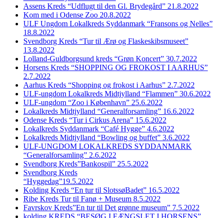
Assens Kreds “Udflugt til den Gl. Brydegård” 21.8.2022
Kom med i Odense Zoo 20.8.2022
ULF Ungdom Lokalkreds Syddanmark “Fransons og Nelles”
18.8.2022
Svendborg Kreds “Tur til Ærø og Flaskeskibsmuseet”
13.8.2022
Lolland-Guldborgsund kreds “Grøn Koncert” 30.7.2022
Horsens Kreds “SHOPPING OG FROKOST I AARHUS”
2.7.2022
Aarhus Kreds “Shopping og frokost i Aarhus” 2.7.2022
ULF-ungdom Lokalkreds Midtjylland “Flammen” 30.6.2022
ULF-ungdom “Zoo i København” 25.6.2022
Lokalkreds Midtjylland “Generalforsamling” 16.6.2022
Odense Kreds “Tur i Cirkus Arena” 15.6.2022
Lokalkreds Syddanmark “Café Hygge” 4.6.2022
Lokalkreds Midtjylland “Bowling og buffet” 3.6.2022
ULF-UNGDOM LOKALKREDS SYDDANMARK
“Generalforsamling” 2.6.2022
Svendborg Kreds”Bankospil” 25.5.2022
Svendborg Kreds
“Hyggedag”19.5.2022
Kolding Kreds “En tur til SlotssøBadet” 16.5.2022
Ribe Kreds Tur til Fanø + Museum 8.5.2022
Favrskov Kreds”En tur til Det grønne museum” 7.5.2022
kolding KREDS “BESØG I FÆNGSLET I HORSENS”