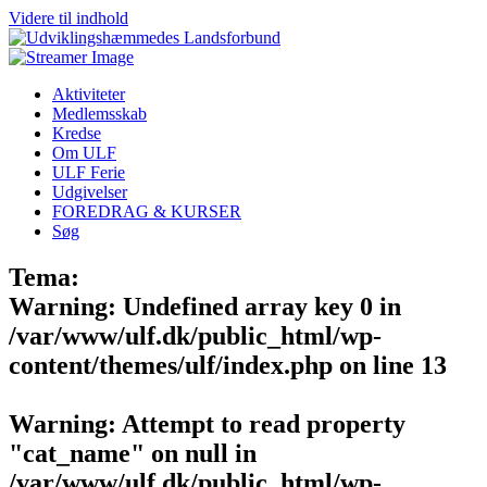
Videre til indhold
Aktiviteter
Medlemsskab
Kredse
Om ULF
ULF Ferie
Udgivelser
FOREDRAG & KURSER
Søg
Tema:
Warning
: Undefined array key 0 in
/var/www/ulf.dk/public_html/wp-
content/themes/ulf/index.php
on line
13
Warning
: Attempt to read property
"cat_name" on null in
/var/www/ulf.dk/public_html/wp-