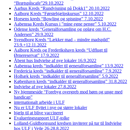
“Brætspilscafe”29.10.2022
Aarhus Kreds “Rundvisning på Dokk1” 20.10.2022
Aalborg Kreds “Førstehjælpskursus” 12.10.2022
Horsens kreds “Bowling og spisning” 7.10.2022
Aabenraa Kreds Kursus i ”mine egne penge” 5.10.2022
Odense kreds “Generalforsamling og oplæg om H.C.
Andersen” 29.9.2022
Svendborg Kreds “Lækker mad – mindre madspild”
23.9.+12.11.2022
Aalborg Kreds og Frederikshavn kreds “Udflugt til
Ørnereservat” 17.9.2022
Åbent hus Indvielse af nye lokaler 16.9.2022
Aabenraa kreds “indkalder til generalforsamling” 13.9.2022
Fredericia kreds “indkalder til generalforsamling” 7.9.2022
Holbæk kreds “indkalder til generalforsamling” 5.9.2022
København kreds “indkalder til generalforsamling” 31.8.2022
Indvielse af nye lokaler 27.8.2022
Ny hjemmeside “Forebyg overgreb mod børn og unge med
handicap”
internationalt arbejde i ULF
Nu er ULF flyttet i nye og større lokaler
hjælp til at blive vaccineret
Evalueringsrapport ULF-tolke
Lolland-Guldborgsund kredsen inviterer på tur til Indvielse
hos ULF i Vejle 26-28.8.2022