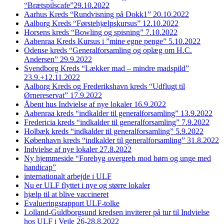
“Brætspilscafe”29.10.2022
Aarhus Kreds “Rundvisning på Dokk1” 20.10.2022
Aalborg Kreds “Førstehjælpskursus” 12.10.2022
Horsens kreds “Bowling og spisning” 7.10.2022
Aabenraa Kreds Kursus i ”mine egne penge” 5.10.2022
Odense kreds “Generalforsamling og oplæg om H.C.
Andersen” 29.9.2022
Svendborg Kreds “Lækker mad – mindre madspild”
23.9.+12.11.2022
Aalborg Kreds og Frederikshavn kreds “Udflugt til
Ørnereservat” 17.9.2022
Åbent hus Indvielse af nye lokaler 16.9.2022
Aabenraa kreds “indkalder til generalforsamling” 13.9.2022
Fredericia kreds “indkalder til generalforsamling” 7.9.2022
Holbæk kreds “indkalder til generalforsamling” 5.9.2022
København kreds “indkalder til generalforsamling” 31.8.2022
Indvielse af nye lokaler 27.8.2022
Ny hjemmeside “Forebyg overgreb mod børn og unge med
handicap”
internationalt arbejde i ULF
Nu er ULF flyttet i nye og større lokaler
hjælp til at blive vaccineret
Evalueringsrapport ULF-tolke
Lolland-Guldborgsund kredsen inviterer på tur til Indvielse
hos ULF i Vejle 26-28.8.2022