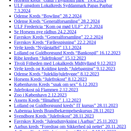
Horsens kreds “Gåtur i Bygholm park” 19.4.2024
ULF-ungdom Lokalkreds Syddanmark Papas Papbar
7.3.2024
Odense Kreds “Bowling” 28.2.2024
Odense Kreds “Generalforsamling” 28.2.2024
ULF Fredericia “Kom og mød ULF” 27.2.2024
Se Horsens nye rådhus 24.2.2024
Favrskov Kreds “Generalforsamling” 22.2.2024
Favrskov Kreds “Fællesspisning” 22.2.2024
Vejle kreds “Nytårstaffel” 13.1.2024
Lolland og Guldborgsund Kreds “Bankospil” 16.12.2023
Ribe kredsen “Julefrokost” 15.12.2023
Tivoli Friheden med Lokalkreds Midtjylland 9.12.2023
Vejle kreds og Kolding kreds “Julebagning” 9.12.2023
Odense Kreds “Juleklip/julehygge” 8.12.2023
Horsens Kreds “Julefrokost” 8.12.2023
Københavns Kreds “snak om sex” 6.12.2023
Julefrokost på Flammen 2.12.2023
Zoo i København 2.12.2023
Assens Kreds “filmaften” 1.12.2023
Lolland og Guldborgsund kreds” IT kursus” 28.11.2023
Aabenraa kreds Brandbekæmpelseskursus 28.11.2023
Svendborg Kreds “Julefrokost” 28.11.2023
Favrskov Kreds “Juleudsmykning i Aarhus” 25.11.2023
Aarhus kreds “Foredrag om Sikkerhed på nettet” 20.11.2023