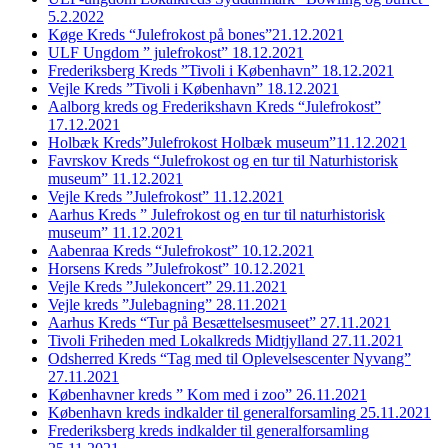
5.2.2022
Køge Kreds “Julefrokost på bones”21.12.2021
ULF Ungdom ” julefrokost” 18.12.2021
Frederiksberg Kreds ”Tivoli i København” 18.12.2021
Vejle Kreds ”Tivoli i København” 18.12.2021
Aalborg kreds og Frederikshavn Kreds “Julefrokost”
17.12.2021
Holbæk Kreds”Julefrokost Holbæk museum”11.12.2021
Favrskov Kreds “Julefrokost og en tur til Naturhistorisk
museum” 11.12.2021
Vejle Kreds ”Julefrokost” 11.12.2021
Aarhus Kreds ” Julefrokost og en tur til naturhistorisk
museum” 11.12.2021
Aabenraa Kreds “Julefrokost” 10.12.2021
Horsens Kreds ”Julefrokost” 10.12.2021
Vejle Kreds ”Julekoncert” 29.11.2021
Vejle kreds ”Julebagning” 28.11.2021
Aarhus Kreds “Tur på Besættelsesmuseet” 27.11.2021
Tivoli Friheden med Lokalkreds Midtjylland 27.11.2021
Odsherred Kreds “Tag med til Oplevelsescenter Nyvang”
27.11.2021
Københavner kreds ” Kom med i zoo” 26.11.2021
København kreds indkalder til generalforsamling 25.11.2021
Frederiksberg kreds indkalder til generalforsamling