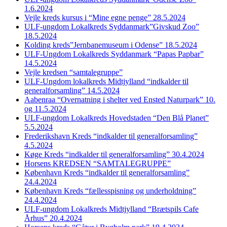
1.6.2024
Vejle kreds kursus i “Mine egne penge” 28.5.2024
ULF-ungdom Lokalkreds Syddanmark”Givskud Zoo”
18.5.2024
Kolding kreds”Jernbanemuseum i Odense” 18.5.2024
ULF-Ungdom Lokalkreds Syddanmark “Papas Papbar”
14.5.2024
Vejle kredsen “samtalegruppe”
ULF-Ungdom lokalkreds Midtjylland “indkalder til
generalforsamling” 14.5.2024
Aabenraa “Overnatning i shelter ved Ensted Naturpark” 10.
og 11.5.2024
ULF-ungdom Lokalkreds Hovedstaden “Den Blå Planet”
5.5.2024
Frederikshavn Kreds “indkalder til generalforsamling”
4.5.2024
Køge Kreds “indkalder til generalforsamling” 30.4.2024
Horsens KREDSEN “SAMTALEGRUPPE”
København Kreds “indkalder til generalforsamling”
24.4.2024
København Kreds “fællesspisning og underholdning”
24.4.2024
ULF-ungdom Lokalkreds Midtjylland “Brætspils Cafe
Århus” 20.4.2024