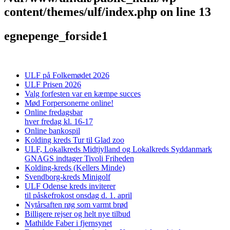
content/themes/ulf/index.php
on line
13
egnepenge_forside1
ULF på Folkemødet 2026
ULF Prisen 2026
Valg forfesten var en kæmpe succes
Mød Forpersonerne online!
Online fredagsbar
hver fredag kl. 16-17
Online bankospil
Kolding kreds Tur til Glad zoo
ULF, Lokalkreds Midtjylland og Lokalkreds Syddanmark
GNAGS indtager Tivoli Friheden
Kolding-kreds (Kellers Minde)
Svendborg-kreds Minigolf
ULF Odense kreds inviterer
til påskefrokost onsdag d. 1. april
Nytårsaften røg som varmt brød
Billigere rejser og helt nye tilbud
Mathilde Faber i fjernsynet