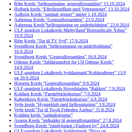
Ribe Kreds “fællesspisning, generalforsamling” 15.10.2024
Holbæk kreds “Efterårsudflugt med Veterantoget” 13.10.2024
Aalborg Kreds “samtale gruper” starter 1.10.2024
Aabenraa Kreds “Generalforsamling” 23.9.2024
Aabenraa Kreds”fællesspisning og underholdning” 23.9.2024
ULF-ungdom Lokalkreds Midtjylland”Brætspilscafe Århus”
19.9.2024
Ribe Kreds “Tur til TV Syd” 17.9.2024
Svendborg Kreds “fællesspisning og underholdning”
16.9.2024
Svendborg Kreds “Generalforsamling” 16.9.2024
Odense Kreds “Jubilæumsfest for Ulf Odense Kreds”
14.9.2024
ULF-ungdom Lokalkreds Syddanmark”Kokkeaftener” 13.9
og 20.9.2024
Horsens Kreds “Generalforsamling” 9.9.2024
ULF-ungdom Lokalkreds Hovedstaden “Bakken” 7.9.2024
Kolding Kreds “Førstehjælpskursus” 7.9.2024
København Kreds “Førstehjælpskursus” 4.9.2024
Vejle kreds “Hyggeklub med fællesspisning” 3.9.2024
Vejle kreds”Tur til Tivoli Friheden Aarhus” 31.8.2024
Kolding kreds “samtalegruppe”
Assens Kreds “indkalder til generalforsamling” 27.8.2024
Svendborg Kreds “rundvisning i Faaborg by” 24.8.2024
ULF-ungdom Lokalkreds Syddanmark “Pizza og