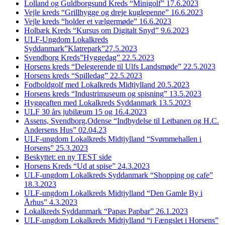
Lolland og Guldborgsund Kreds “Minigolf” 17.6.2023
Vejle kreds “Grillhygge og dreje kuglepenne” 16.6.2023
Vejle kreds “holder et vælgermøde” 16.6.2023
Holbæk Kreds “Kursus om Digitalt Snyd” 9.6.2023
ULF-Ungdom Lokalkreds
Syddanmark”Klatrepark”27.5.2023
Svendborg Kreds”Hyggedag” 22.5.2023
Horsens kreds “Delegerende til Ulfs Landsmøde” 22.5.2023
Horsens kreds “Spilledag” 22.5.2023
Fodboldgolf med Lokalkreds Midtjylland 20.5.2023
Horsens kreds “Industrimuseum og spisning” 13.5.2023
Hyggeaften med Lokalkreds Syddanmark 13.5.2023
ULF 30 års jubilæum 15 og 16.4.2023
Assens, Svendborg,Odense “Indbydelse til Letbanen og H.C.
Andersens Hus” 02.04.23
ULF-ungdom Lokalkreds Midtjylland “Svømmehallen i
Horsens” 25.3.2023
Beskyttet: en ny TEST side
Horsens Kreds “Ud at spise” 24.3.2023
ULF-ungdom Lokalkreds Syddanmark “Shopping og cafe”
18.3.2023
ULF-ungdom Lokalkreds Midtjylland “Den Gamle By i
Århus” 4.3.2023
Lokalkreds Syddanmark “Papas Papbar” 26.1.2023
ULF-ungdom Lokalkreds Midtjylland “i Fængslet i Horsens”