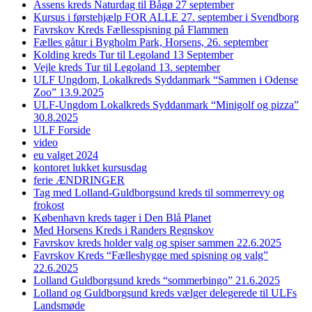
Assens kreds Naturdag til Bågø 27 september
Kursus i førstehjælp FOR ALLE 27. september i Svendborg
Favrskov Kreds Fællesspisning på Flammen
Fælles gåtur i Bygholm Park, Horsens, 26. september
Kolding kreds Tur til Legoland 13 September
Vejle kreds Tur til Legoland 13. september
ULF Ungdom, Lokalkreds Syddanmark “Sammen i Odense
Zoo” 13.9.2025
ULF-Ungdom Lokalkreds Syddanmark “Minigolf og pizza”
30.8.2025
ULF Forside
video
eu valget 2024
kontoret lukket kursusdag
ferie ÆNDRINGER
Tag med Lolland-Guldborgsund kreds til sommerrevy og
frokost
København kreds tager i Den Blå Planet
Med Horsens Kreds i Randers Regnskov
Favrskov kreds holder valg og spiser sammen 22.6.2025
Favrskov Kreds “Fælleshygge med spisning og valg”
22.6.2025
Lolland Guldborgsund kreds “sommerbingo” 21.6.2025
Lolland og Guldborgsund kreds vælger delegerede til ULFs
Landsmøde