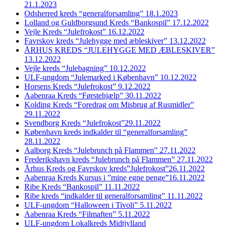
21.1.2023
Odsherred kreds “generalforsamling” 18.1.2023
Lolland og Guldborgsund Kreds “Bankospil” 17.12.2022
Vejle Kreds “Julefrokost” 16.12.2022
Favrskov kreds “Julehygge med æbleskiver” 13.12.2022
ÅRHUS KREDS “JULEHYGGE MED ÆBLESKIVER”
13.12.2022
Vejle kreds “Julebagning” 10.12.2022
ULF-ungdom “Julemarked i København” 10.12.2022
Horsens Kreds “Julefrokost” 9.12.2022
Aabenraa Kreds “Førstehjælp” 30.11.2022
Kolding Kreds “Foredrag om Misbrug af Rusmidler”
29.11.2022
Svendborg Kreds “Julefrokost”29.11.2022
København kreds indkalder til “generalforsamling”
28.11.2022
Aalborg Kreds “Julebrunch på Flammen” 27.11.2022
Frederikshavn kreds “Julebrunch på Flammen” 27.11.2022
Århus Kreds og Favrskov kreds”Julefrokost”26.11.2022
Aabenraa Kreds Kursus i ”mine egne penge”16.11.2022
Ribe Kreds “Bankospil” 11.11.2022
Ribe kreds “indkalder til generalforsamling” 11.11.2022
ULF-ungdom “Halloween i Tivoli” 5.11.2022
Aabenraa Kreds “Filmaften” 5.11.2022
ULF-ungdom Lokalkreds Midtjylland