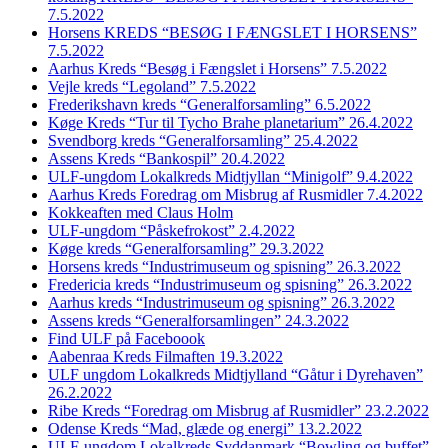
7.5.2022
Horsens KREDS “BESØG I FÆNGSLET I HORSENS”
7.5.2022
Aarhus Kreds “Besøg i Fængslet i Horsens” 7.5.2022
Vejle kreds “Legoland” 7.5.2022
Frederikshavn kreds “Generalforsamling” 6.5.2022
Køge Kreds “Tur til Tycho Brahe planetarium” 26.4.2022
Svendborg kreds “Generalforsamling” 25.4.2022
Assens Kreds “Bankospil” 20.4.2022
ULF-ungdom Lokalkreds Midtjyllan “Minigolf” 9.4.2022
Aarhus Kreds Foredrag om Misbrug af Rusmidler 7.4.2022
Kokkeaften med Claus Holm
ULF-ungdom “Påskefrokost” 2.4.2022
Køge kreds “Generalforsamling” 29.3.2022
Horsens kreds “Industrimuseum og spisning” 26.3.2022
Fredericia kreds “Industrimuseum og spisning” 26.3.2022
Aarhus kreds “Industrimuseum og spisning” 26.3.2022
Assens kreds “Generalforsamlingen” 24.3.2022
Find ULF på Faceboook
Aabenraa Kreds Filmaften 19.3.2022
ULF ungdom Lokalkreds Midtjylland “Gåtur i Dyrehaven”
26.2.2022
Ribe Kreds “Foredrag om Misbrug af Rusmidler” 23.2.2022
Odense Kreds “Mad, glæde og energi” 13.2.2022
ULF-ungdom Lokalkreds Syddanmark “Bowling og buffet”