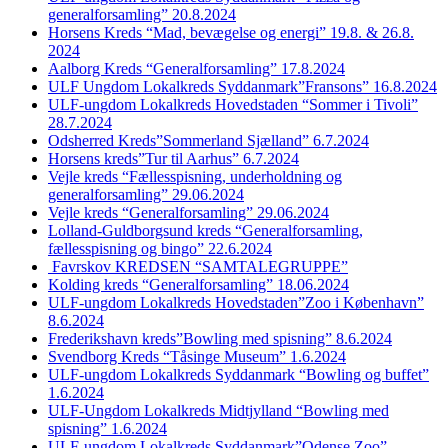
generalforsamling” 20.8.2024
Horsens Kreds “Mad, bevægelse og energi” 19.8. & 26.8.
2024
Aalborg Kreds “Generalforsamling” 17.8.2024
ULF Ungdom Lokalkreds Syddanmark”Fransons” 16.8.2024
ULF-ungdom Lokalkreds Hovedstaden “Sommer i Tivoli”
28.7.2024
Odsherred Kreds”Sommerland Sjælland” 6.7.2024
Horsens kreds”Tur til Aarhus” 6.7.2024
Vejle kreds “Fællesspisning, underholdning og
generalforsamling” 29.06.2024
Vejle kreds “Generalforsamling” 29.06.2024
Lolland-Guldborgsund kreds “Generalforsamling,
fællesspisning og bingo” 22.6.2024
Favrskov KREDSEN “SAMTALEGRUPPE”
Kolding kreds “Generalforsamling” 18.06.2024
ULF-ungdom Lokalkreds Hovedstaden”Zoo i København”
8.6.2024
Frederikshavn kreds”Bowling med spisning” 8.6.2024
Svendborg Kreds “Tåsinge Museum” 1.6.2024
ULF-ungdom Lokalkreds Syddanmark “Bowling og buffet”
1.6.2024
ULF-Ungdom Lokalkreds Midtjylland “Bowling med
spisning” 1.6.2024
ULF-ungdom Lokalkreds Syddanmark”Odense Zoo”