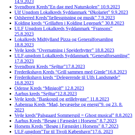
14.9.2023
Svendborg Kreds”En dag med Naturskolen” 10.9.2023
Ulf Ungdom Lokalkreds Syddanmark “Økolariet” 9.9.2023
Odsherred Kreds”fællesspisning og musik” 7.9.2023
Kolding kreds “Grillaften i Kolding Legepark” 30.8.2023
ULF Ungdom Lokalkreds Syddanmark “Fransons”
25.8.2023
Lokalkreds Midtjylland Pizza og Generalforsamling
18.8.2023
Vejle kreds “Overnatning i Spejderhytter” 18.8.2023
ULF-ungdom Lokalkreds Syddanmark “Generalforsamling”
17.8.2023
Svendborg Kreds “Sejltur”17.8.2023
Frederikshavn Kreds “Grill sammen med Gimle”16.8.2023
Frederikshavn kreds “Delegerende til Ulfs Landsmøde”
16.8.2023
Odense Kreds “Minigolf” 12.8.2023
Aarhus kreds “Sejltur”12.8.2023
Vejle kreds “Bankospil og grillehygge” 11.8.2023
Aabenraa Kreds “Mad, bevægelse og energi”9. og 23. 8.
2023
Vejle kreds”Palsgaard Sommerspil = Ghost musical” 8.8.2023
Aarhus Kreds “Besøg i Fængslet i Horsens” 8.7.2023
Horsens Kreds “Besøg i Fængslet i Horsens” 8.7.2023
ULF-ungdom”Tur til Tivoli København”17.6. 2023