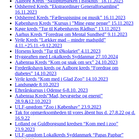
Aalborg Kreds “Skulpturparken i Blokhus” 18.11.2023
Odsherred Kreds “Ekstraordinær Generalforsamling”
16.11.2023
Odsherred Kreds “Fællesspisning og musik” 16.11.2023
København Kreds “Kursus i ”Mine egne penge” 15.11.2023
Køge kreds “Tur til Københavns Rådhus” 13.11.2023
Aarhus Kreds “Foredrag om Mental Sundhed” 9.11.2023
Vejle Kreds “Lækker mad – mindre madspild”
4.11.+25.11.+9.12.2023
Horsens kreds “Tur til Økolariet” 4.11.2023
Hyggeaften med Lokalkreds Syddanmar 27.10.2024
Aabenraa Kreds “Kom og snak om sex” 24.10.2023
Frederikshavn kreds og Aalborg kreds “Foredrag om
diabetes” 14.10.2023
Vejle kreds “Kom med i Glad Zoo” 14.10.2023
Landsmøde 8.10.2023
Efterårskursus i Odense 6-8.10. 2023
Aabenraa Kreds”Mad, bevægelse og energi”
28.9.&12.10.2023
ULF-ungdom “Zoo i Københav” 23.9.2023
Tak for opmærksomheden til vores åbent hus d. 27.8.22 og d.
16.9.22
Lolland og Guldborgsund kredsen “Kom med i zoo”
23.9.2023
ULF-ungdom Lokalkreds Syddanmark “Papas Papbar”