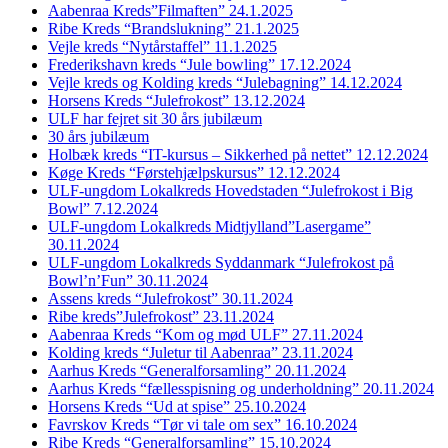
Aabenraa Kreds”Filmaften” 24.1.2025
Ribe Kreds “Brandslukning” 21.1.2025
Vejle kreds “Nytårstaffel” 11.1.2025
Frederikshavn kreds “Jule bowling” 17.12.2024
Vejle kreds og Kolding kreds “Julebagning” 14.12.2024
Horsens Kreds “Julefrokost” 13.12.2024
ULF har fejret sit 30 års jubilæum
30 års jubilæum
Holbæk kreds “IT-kursus – Sikkerhed på nettet” 12.12.2024
Køge Kreds “Førstehjælpskursus” 12.12.2024
ULF-ungdom Lokalkreds Hovedstaden “Julefrokost i Big
Bowl” 7.12.2024
ULF-ungdom Lokalkreds Midtjylland”Lasergame”
30.11.2024
ULF-ungdom Lokalkreds Syddanmark “Julefrokost på
Bowl’n’Fun” 30.11.2024
Assens kreds “Julefrokost” 30.11.2024
Ribe kreds”Julefrokost” 23.11.2024
Aabenraa Kreds “Kom og mød ULF” 27.11.2024
Kolding kreds “Juletur til Aabenraa” 23.11.2024
Aarhus Kreds “Generalforsamling” 20.11.2024
Aarhus Kreds “fællesspisning og underholdning” 20.11.2024
Horsens Kreds “Ud at spise” 25.10.2024
Favrskov Kreds “Tør vi tale om sex” 16.10.2024
Ribe Kreds “Generalforsamling” 15.10.2024