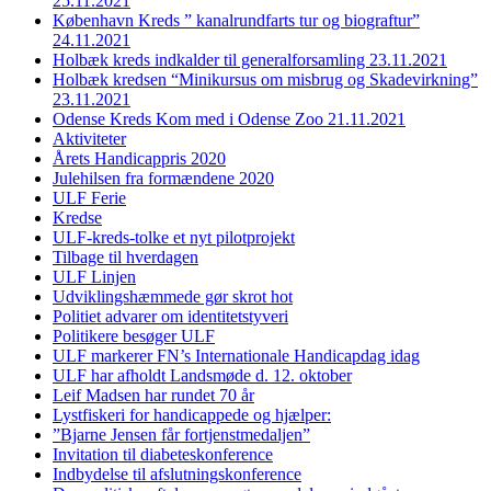
25.11.2021
København Kreds ” kanalrundfarts tur og biograftur”
24.11.2021
Holbæk kreds indkalder til generalforsamling 23.11.2021
Holbæk kredsen “Minikursus om misbrug og Skadevirkning”
23.11.2021
Odense Kreds Kom med i Odense Zoo 21.11.2021
Aktiviteter
Årets Handicappris 2020
Julehilsen fra formændene 2020
ULF Ferie
Kredse
ULF-kreds-tolke et nyt pilotprojekt
Tilbage til hverdagen
ULF Linjen
Udviklingshæmmede gør skrot hot
Politiet advarer om identitetstyveri
Politikere besøger ULF
ULF markerer FN’s Internationale Handicapdag idag
ULF har afholdt Landsmøde d. 12. oktober
Leif Madsen har rundet 70 år
Lystfiskeri for handicappede og hjælper:
”Bjarne Jensen får fortjenstmedaljen”
Invitation til diabeteskonference
Indbydelse til afslutningskonference