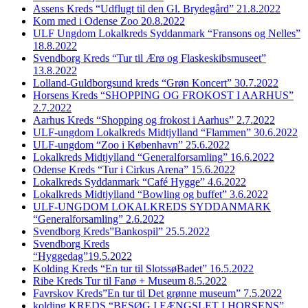
Assens Kreds “Udflugt til den Gl. Brydegård” 21.8.2022
Kom med i Odense Zoo 20.8.2022
ULF Ungdom Lokalkreds Syddanmark “Fransons og Nelles”
18.8.2022
Svendborg Kreds “Tur til Ærø og Flaskeskibsmuseet”
13.8.2022
Lolland-Guldborgsund kreds “Grøn Koncert” 30.7.2022
Horsens Kreds “SHOPPING OG FROKOST I AARHUS”
2.7.2022
Aarhus Kreds “Shopping og frokost i Aarhus” 2.7.2022
ULF-ungdom Lokalkreds Midtjylland “Flammen” 30.6.2022
ULF-ungdom “Zoo i København” 25.6.2022
Lokalkreds Midtjylland “Generalforsamling” 16.6.2022
Odense Kreds “Tur i Cirkus Arena” 15.6.2022
Lokalkreds Syddanmark “Café Hygge” 4.6.2022
Lokalkreds Midtjylland “Bowling og buffet” 3.6.2022
ULF-UNGDOM LOKALKREDS SYDDANMARK
“Generalforsamling” 2.6.2022
Svendborg Kreds”Bankospil” 25.5.2022
Svendborg Kreds
“Hyggedag”19.5.2022
Kolding Kreds “En tur til SlotssøBadet” 16.5.2022
Ribe Kreds Tur til Fanø + Museum 8.5.2022
Favrskov Kreds”En tur til Det grønne museum” 7.5.2022
kolding KREDS “BESØG I FÆNGSLET I HORSENS”