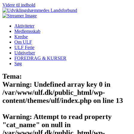
Videre til indhold
Aktiviteter
Medlemsskab
Kredse
Om ULF
ULF Ferie
Udgivelser
FOREDRAG & KURSER
Søg
Tema:
Warning
: Undefined array key 0 in
/var/www/ulf.dk/public_html/wp-
content/themes/ulf/index.php
on line
13
Warning
: Attempt to read property
"cat_name" on null in
/var/www/ulf.dk/public_html/wp-