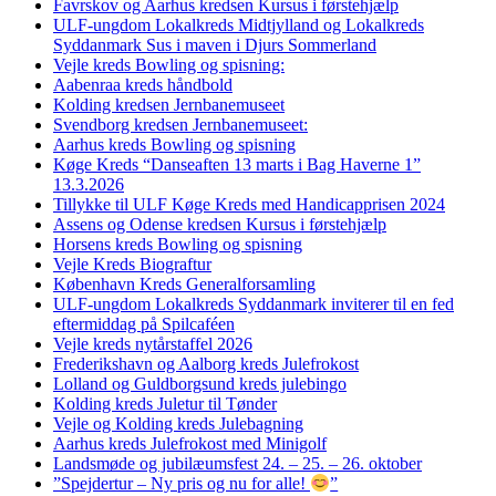
Favrskov og Aarhus kredsen Kursus i førstehjælp
ULF-ungdom Lokalkreds Midtjylland og Lokalkreds
Syddanmark Sus i maven i Djurs Sommerland
Vejle kreds Bowling og spisning:
Aabenraa kreds håndbold
Kolding kredsen Jernbanemuseet
Svendborg kredsen Jernbanemuseet:
Aarhus kreds Bowling og spisning
Køge Kreds “Danseaften 13 marts i Bag Haverne 1”
13.3.2026
Tillykke til ULF Køge Kreds med Handicapprisen 2024
Assens og Odense kredsen Kursus i førstehjælp
Horsens kreds Bowling og spisning
Vejle Kreds Biograftur
København Kreds Generalforsamling
ULF-ungdom Lokalkreds Syddanmark inviterer til en fed
eftermiddag på Spilcaféen
Vejle kreds nytårstaffel 2026
Frederikshavn og Aalborg kreds Julefrokost
Lolland og Guldborgsund kreds julebingo
Kolding kreds Juletur til Tønder
Vejle og Kolding kreds Julebagning
Aarhus kreds Julefrokost med Minigolf
Landsmøde og jubilæumsfest 24. – 25. – 26. oktober
”Spejdertur – Ny pris og nu for alle!
”